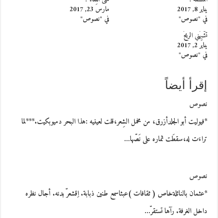
يناير 8, 2017
مارس 23, 2017
في "نصوص"
في "نصوص"
تُشْبِهُني الريحُ
يناير 2, 2017
في "نصوص"
إقرأ أيضاً
نصوص
*فيوليت أبو الجلدأزرق، من مخمل الشِعر،قلت لعينيه :هذا البحر دميوبكيت.***لما
تراءَت له،سقطَت ثماره على نَصّها…
نصوص
*عثمان بالنائلةخاص ( ثقافات )عبثاسمع طنين ذبابة. اِقشعرّ بدنه. أجال نظره
داخل الغرفة. رآها تستقرّ…