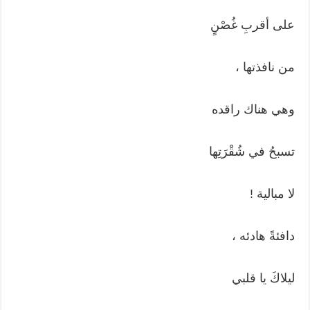
على أقربِ غُصْنٍ
من نافذتها ،
وهي هناك راقده
تسبحُ في شُقْرَتِها
لا مبالية !
دافئةً هادئه ،
ليلاكَ يا قلبي