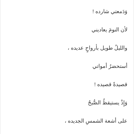
وَدَمعتي شارده !
لأن النومَ يعاديني
والليلُ طويل بأرواحٍ عديده ،
أستحضرُ أمواتي
قصيدةً قصيده !
وَإِذْ يستيقظُ الصُّبحُ
على أشعة الشمسِ الجديده ،