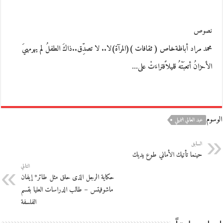
نصوص
محمد مراد أباظةخاص ( ثقافات )(المرآة)لا.. لا تصدِّق..ذاكَ الطفلُ لم يهرمهيَ
الأحزانُ أتعبَتْهُ قليلاًفتراءَتْ على…
الوسوم
عبد العالي النميلي
السابق
حينما تأتيك الأماني طوع يديك
التالي
حكاية الرجل الذى حلق مثل طائر* إيفان
ماشوفيتس – طالب الدراسات العليا بقسم
الفلسفة