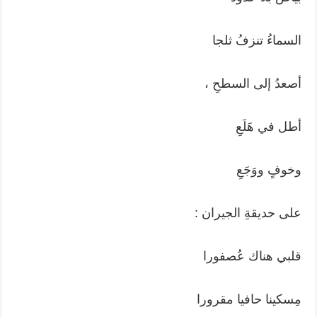
السماءُ تنزفُ ثلجا
أصعدُ إلى السطحِ ،
أطل في هَلَعِ
وخوفٍ ووَجَعِ
على حديقةِ الجيران :
قلبي هناك عُصفورا
مِسكينا حافيا مقرورا