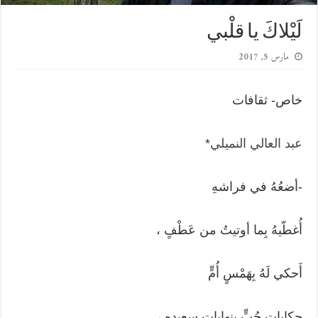
لَيْلاكَ يا قلْبي
مارس 5, 2017
خاص- ثقافات
عبد العالي النميلي
*
-أضعُهُ في فراشهِ
أُغطّيهُ بِما أوتيتُ من عَطْفٍ ،
أَحكي لَهُ بِهَمْسٍ أُمٍّ
حِكاياتِ حُبٍّ بِنهاياتٍ سعيده ،