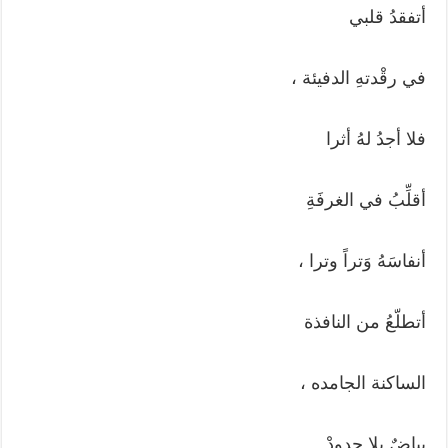
أتفقدُ قلبي
في رقْدتهِ الدفيئة ،
فلا أجدُ لهُ أثرا
أقلِّبُ في الغرفَةِ
أنفاسَهُ وَتراً وترا ،
أتطلّعُ من النافذة
الساكنة الجامده ،
بياضٌ بلا حدودْ