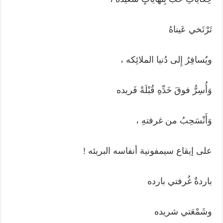
تَرْتَخي عَيناهُ
ويُسافِرُ إِلى دُنيا الملائِكه ،
وَأُسِرُّ فوقَ خَدِّهِ قُبْلَةً فَريده
وَأَنْسَحِبُ من غرفتهِ ،
على إيقاع سيمفونية أنفاسه البريئه !
باردةٌ غُرفتي بارده
وشَمْعَتي شريده