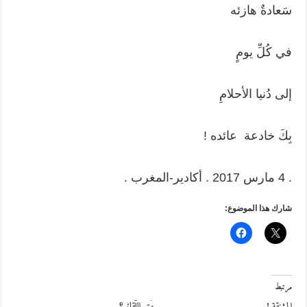
سَعادةٌ هازئه
في كُلِّ يومٍ
إلى دُنيا الأحلامِ
بِكَ خادعة عائده !
. 4 مارس 2017 . أكادير-المغرب .
شارك هذا الموضوع:
مرتبط
المشنقة !
مَتى اللِّقاءْ ؟