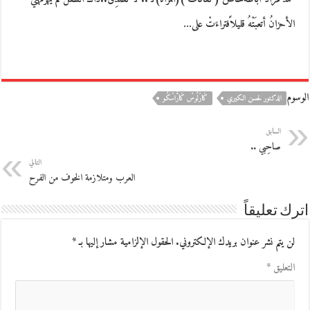
الأحزانُ أتعبَتْهُ قليلاًفتراءَتْ على…
الوسوم
الدكتور لحسن الكيري
كَارْلُوسْ كَارَّاسْكُو
السابق
صاحِبي ..
التالي
العرب ومتلازمة الخوف من الفرح
اترك تعليقاً
لن يتم نشر عنوان بريدك الإلكتروني.
الحقول الإلزامية مشار إليها بـ
*
التعليق
*