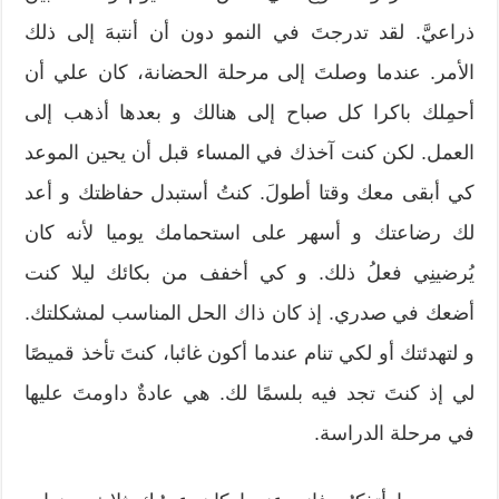
ذراعيَّ. لقد تدرجتَ في النمو دون أن أنتبهَ إلى ذلك
الأمر. عندما وصلتَ إلى مرحلة الحضانة، كان علي أن
أحمِلك باكرا كل صباح إلى هنالك و بعدها أذهب إلى
العمل. لكن كنت آخذك في المساء قبل أن يحين الموعد
كي أبقى معك وقتا أطولَ. كنتُ أستبدل حفاظتك و أعد
لك رضاعتك و أسهر على استحمامك يوميا لأنه كان
يُرضينِي فعلُ ذلك. و كي أخفف من بكائك ليلا كنت
أضعك في صدري. إذ كان ذاك الحل المناسب لمشكلتك.
و لتهدئتك أو لكي تنام عندما أكون غائبا، كنتَ تأخذ قميصًا
لي إذ كنتَ تجد فيه بلسمًا لك. هي عادةٌ داومتَ عليها
في مرحلة الدراسة.