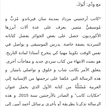
مع وِدِّي: أَبُوكَ.
*كاتب أرجنتيني مزداد بمدينة سان فيرناندو. مُرَبٍّ و
مُوسيقيٌّ متميز. يعزف على عدة آلات أبرزها
الأكورديون. حصل على بعض الجوائز بفضل كتاباته
السردية بصفة خاصة. يدرس الموسيقى و يواصل في
نفس الوقت تكوينا مهنيا كي يتخرج أستاذا لمادة التاريخ.
هو بصدد الانتهاء من كتاب سردي جديد و مفاجآت أخرى.
يتعلق الأمر بكاتب شاب و خلوق و تواصلي بامتياز. و
هذه الرسالة التي عكفنا على ترجمتها من الإسبانية إلى
العربية مُسْتَلَّةٌ من كتابه الأول الذي يحمل عنوان
“حكايات كاتب” و الصادر بالأرجنتين سنة 2015. و هذه
الرسالة تذكرنا بطريقة أو بأخرى برسائل أحمد أمين إلى