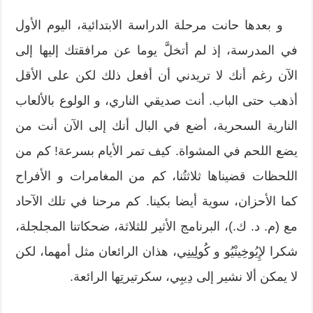
و بعدها حانت مرحلة الدراسة الابتدائية، اليوم الأول
في المدرسة، إذ لم أتخلَّ يوما عن مرافقتك إليها إلى
الآن رغم أنك لا تريدني أن أفعل ذلك لكن على الأقل
أذهب حتى الباب. أنت صديقي الناري، و الولوع بالألعاب
النارية السحرية، أضع في البال أنك إلى الآن أنت من
يضع اللحم في المشواة. كيف تمر الأيام بسرعة! كم من
اللحظات قضيناها ثلاثتُنا، كم من المغامرات و الأفراح
كما الأحزان، سوية أيضا بكينا. كم مرحنا في تلك الآحاد
مع (م. د. ك.)، البرنامج الأثير للثلاثة، ضحكاتنا المجلجلة،
شكرا لإِيُوخِينْيُو و كُولِينِي، هذان الرائعان مثل أمهما، لكن
لا يمكن ألا نشير إلى دِيبِي، سكرتيرتِها الرائعة.