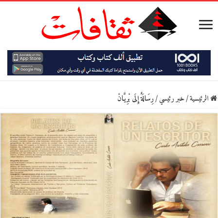
الرئيسية
/
خبر رئيسي
/
رِسَالَةٌ إِلَى بْرِيَّانْ