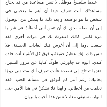
عندما ستُصبحُ موظفًا، لا تنس مساعدة من قد يحتاج
مساعدتَك. أنت تعرف جيدا أن أهم ما يعجبني في
شخص ما هو تواضعه و بعد ذلك ما يتمكن من الوصول
إلى أن يفعله. يحق لك أن تتبين أنني أخطأتُ في غير ما
مرة لكنني كذلك اعتذرتُ لك في مرات أخرى. لقد
سعيت دوما إلى أن أغرس فيك العادات الحسنة، فلا
تنس ذلك. إنك عظيمٌ حقيقةً و فوق كل الأشياء أنت فلذة
كبدي. اليوم قد جاوزتَني طولًا، كنايةً عن مرور السنين.
عندما تحتاج إلى نصيحة فأنت تعرف أنك ستجدنِي دومًا
بجانبك؛ رغم أنني لم أتوفق في مسألة الحب، فقد
تعلمت من أخطائي. و لهذا فلا تشكنَّ في هذا الأمر. حتى
النهاية، سنبقى معا، لا تنسَ هذا. أحبك يا بريان.