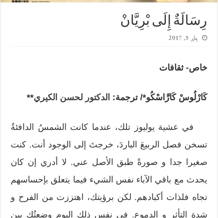
رِسَالَةٌ إِلَى بْرِيَّانْ
يناير 5, 2017
خاص- ثقافات
كَارْلُوسْ كَارَّاسْكُو*/
ترجمة:
الدكتور لحسن الكيري
**
في عشية يوليوز تلك، عندما كانت الشمسُ الدافئةُ
تسخن فصل الربيعَ الباردَ، خرجتَ إلى الوجود أنت. كنت
صغيرا جدا و صورةً طبق الأصل عني. لا أدري إن كان
يحدث مع باقي الآباء نفس الشيء فيما يتعلق بإحساسهم
تجاه فلذات أكبادهم. لكن برؤيتك، اهتززت من الفرح و
شدة التأثر و الدموع. في نفس ذلك اليوم وضعتُك بين