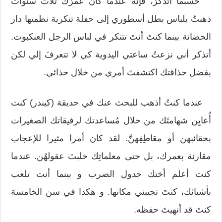
حسبما أتذكرُ، فإنه عندما كان عمرُك ثلاث سنوات
ذهبتُ بلباس بطل أسطوري إلى حفلة تنكرية نظمتها دار
الحضانة بينما كنتَ أنتَ تتنكر في لباس الرجل العنكبوت.
أتذكر أني نزعتُ ساعتي اليدوية كي لا تتعرفَ إلي لكن
بفضل حذاقتك اكتشفتَ أمري من خلال حذائي.
عندما كنتُ أذهب للبحث عنك في حديقة (كيندر) كنت
أُعايِن شهامتَك من خلال مُساعدتك لرفيقاتك الصغيرات
بحقائبهن أو معَاطِفِهنَّ. لقد كان أمرا مثيرا للإعجاب
مقارنة بعمرك، بل حتى معلماتِك خلبتَ عقولهُن. عندما
كنت أعلم أختك جدول الضرب و بينما أنت تلعب
بأشيائك، كنتَ تجيبني مكانها. و هكذا في سن الخامسة
كنتَ قد أنهيتَ حفظه.