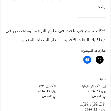
ولده.
___________
**كاتب، مترجم، باحث في علوم الترجمة ومتخصص في
ديداكتيك اللغات الأجنبية – الدار البيضاء -المغرب.
شارك هذا الموضوع:
مرتبط
إلى الأبد، تشي غيفارا
الكسالى الثلاثة
يونيو 25, 2016
يوليو 19, 2016
في "نصوص"
في "نصوص"
كَانَتْ تَتَكَلَّمْ وَ تَتَكَلَّمْ…
ديسمبر 22, 2016