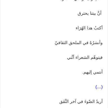
أنَّ بيتنا يحترق
أكتبُ هذا الهُرَاء
وأنشرُهُ في الملحق الثقافيّ
فيتوهّم الشعراء أنَّني
أنتمي إليهم.
(…)
أريدُ الضّوءَ في آخر النَّفَق