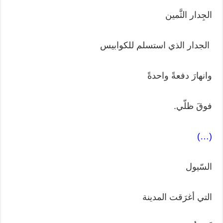
الجِدار الثَّمين
الجدار الذي استسلم للكوابيس
وانهارَ دفعةً واحدةً
فوقَ ظلّي.
(…)
السّيول
التي أغرَقت المدينة