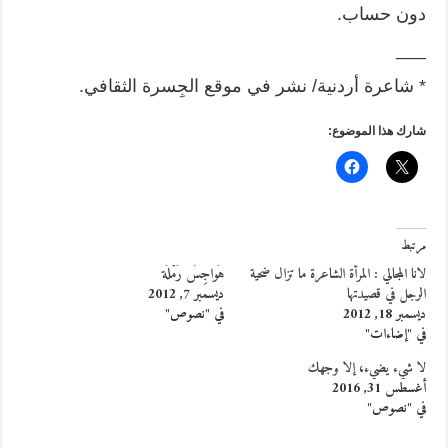
دون حساب.
___
* شاعرة أردنية/ نشر في موقع الجِسرة الثقافي.
شارك هذا الموضوع:
مرتبط
لانا المجالي : المرأة الشاعرة ما تزال ضحية
هَواجِسُ رَمْلَة
الرجل في قصيدتها
ديسمبر 7, 2012
ديسمبر 18, 2012
في "نصوص"
في "إضاءات"
لا شيء يضيء، إلا وجهك
أغسطس 31, 2016
في "نصوص"