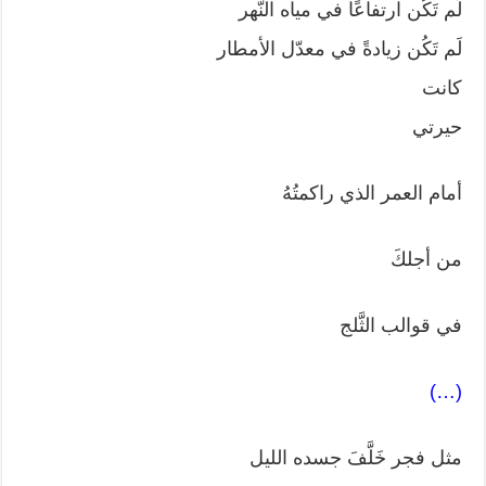
لَم تَكُن ارتفاعًا في مياه النّهر
لَم تَكُن زيادةً في معدّل الأمطار
كانت
حيرتي
أمام العمر الذي راكمتُهُ
من أجلكَ
في قوالب الثَّلج
(…)
مثل فجر خَلَّفَ جسده الليل