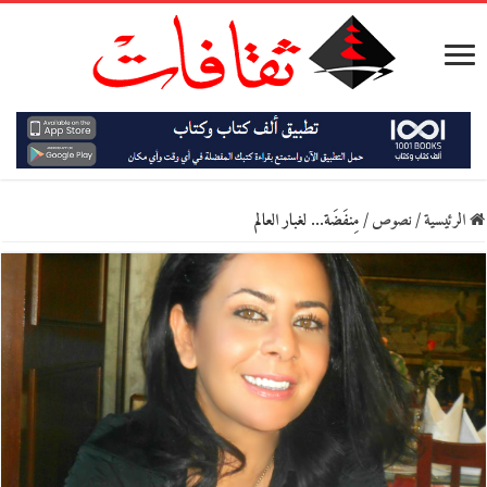
الرئيسية
/
نصوص
/
مِنفَضَة… لغبار العالم