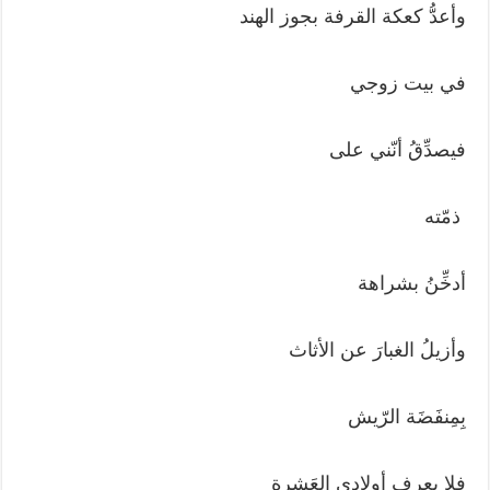
وأعدُّ كعكة القرفة بجوز الهند
في بيت زوجي
فيصدِّقُ أنّني على
ذمّته
أدخِّنُ بشراهة
وأزيلُ الغبارَ عن الأثاث
بِمِنفَضَة الرّيش
فلا يعرف أولادي العَشرة