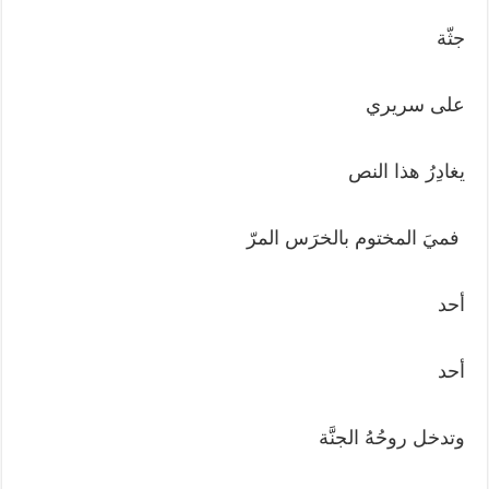
جثّة
على سريري
يغادِرُ هذا النص
فميَ المختوم بالخرَس المرّ
أحد
أحد
وتدخل روحُهُ الجنَّة