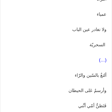
عمياء
ولا تغادر عين الباب
السحريّة
(…)
ألثغُ بالسّين والرّاء
وأرسمُ عَلى الحيطان
فَتَظنُّ أمّي أنَّني