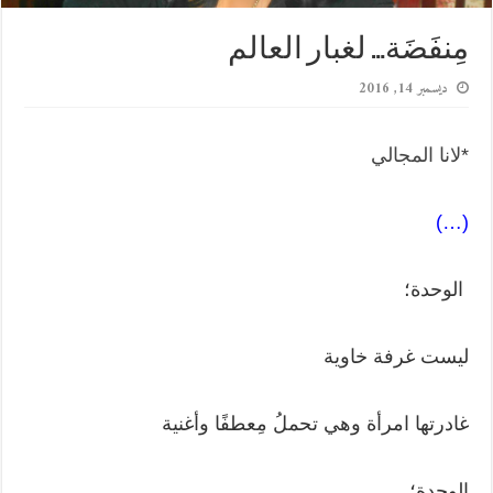
مِنفَضَة… لغبار العالم
ديسمبر 14, 2016
*
لانا المجالي
(…)
الوحدة؛
ليست غرفة خاوية
غادرتها امرأة وهي تحملُ مِعطفًا وأغنية
الوحدة؛