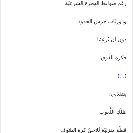
رغم ضوابط الهجرة الشرعيّة
ودوريّات حرس الحدود
دون أن تُرعِبَنا
فكرة الغَرَق.
(…)
ينتقدُني؛
ظلّكِ اللَّعوب
قطّة منزليّة تُلاحقُ كرة الصّوف