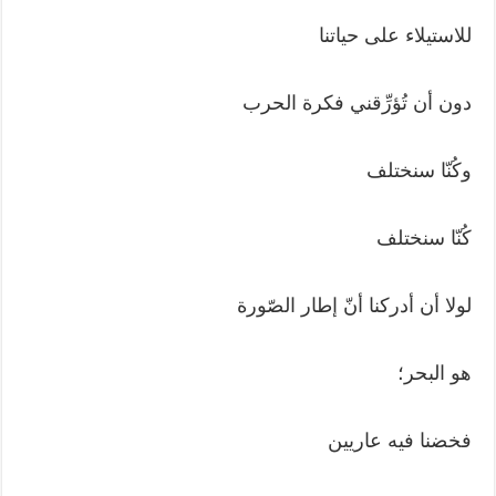
للاستيلاء على حياتنا
دون أن تُؤرِّقني فكرة الحرب
وكُنّا سنختلف
كُنّا سنختلف
لولا أن أدركنا أنّ إطار الصّورة
هو البحر؛
فخضنا فيه عاريين