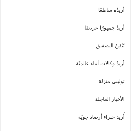
أريدُه ساطعًا
أريدُ جمهورًا عريضًا
يُتْقِنُ التصفيق
أريدُ وكالات أنباء عالميّة
توليني منزلة
الأخبار العاجلة
أُريد خبراء أرصاد جويّة