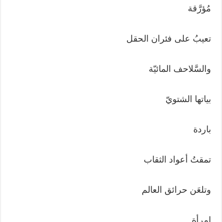
مُؤرَّقة
تعيبُ على فئران الحقل
والسَّلاحف المائيّة
بياتها الشتويّ
باردة
تمقتُ أعواد الثقاب
وتلعَن حرائق العالم
امرأة