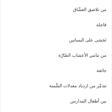
من تلاصق العشّاق
قاحِلة
تَخشى على البساتين
من تنامي الأعشاب الضّارّة
جائعة
تتذمَّر من ازدياد معدلات السُّمنة
بين أطفال المدارس