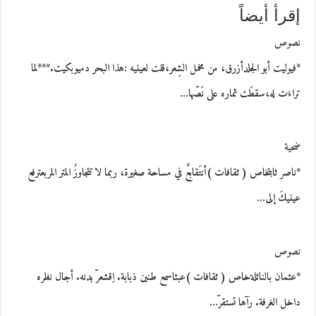
إقرأ أيضاً
نصوص
*فيوليت أبو الجلدأزرق، من مخمل الشِعر،قلت لعينيه :هذا البحر دميوبكيت.***لما
تراءَت له،سقطَت ثماره على نَصّها…
ضحية
*ناصر ثابتخاص ( ثقافات )أنتَقابعٌ في مساحة صغيرة، ربما لا تتجاوزُ المتر المربعترفع
عينيكَ إلى…
نصوص
*عثمان بالنائلةخاص ( ثقافات )عبثاسمع طنين ذبابة. اِقشعرّ بدنه. أجال نظره
داخل الغرفة. رآها تستقرّ…