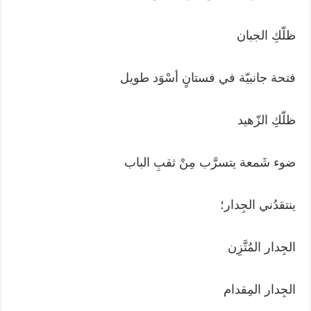
ظلّكِ الجبان
فتحة جانبيّة في فستانٍ أسْوَد طويل
ظلّكِ الزّهيد
ضوء شَمعة يتسرَّب مِنْ ثقبِ الباب
ينتقدُني الجِدار؛
الجِدار المُتَّزِن
الجِدار المِقدام