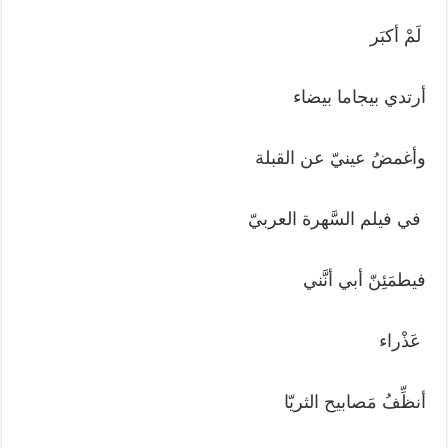
لَمْ أكبَر
أرتدي بيجاما بيضاء
وأغمضُ عينيّ عن القبلة
في فيلم السَّهرة العربيّ
فيطمَئِنّ أبي أنَّني
عَذْراء
أنظِّفُ مَصابيح الثريّا