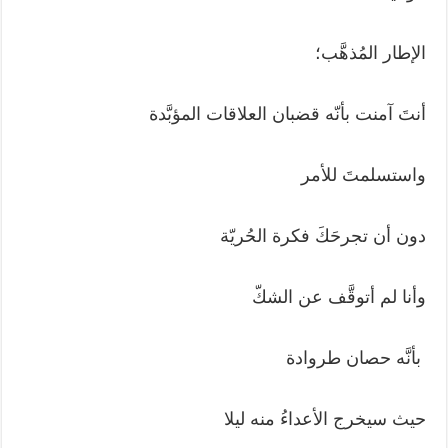
الإطار المُذهَّب؛
أنتَ آمنت بأنّه قضبان العلاقات المؤبَّدة
واستسلمتَ للأمر
دون أن تجرحَكَ فكرة الحُريّة
وأنا لم أتوقَّف عن الشكّ
بأنَّه حصان طروادة
حيث سيخرج الأعداءُ منه ليلا