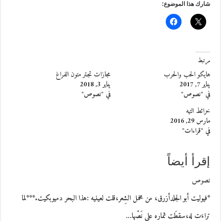
شارك هذا الموضوع:
مرتبط
هايكو الحب والحرب
مجازات تجتر متون الفراغ
يناير 7, 2017
يناير 3, 2018
في "نصوص"
في "نصوص"
خرائط التيه
مارس 29, 2016
في "قراءات"
إقرأ أيضاً
نصوص
*فيوليت أبو الجلدأزرق، من مخمل الشِعر،قلت لعينيه :هذا البحر دميوبكيت.***لما
تراءَت له،سقطَت ثماره على نَصّها…