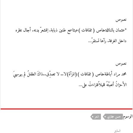
نصوص
*عثمان بالنائلةخاص ( ثقافات )عبثاسمع طنين ذبابة. اِقشعرّ بدنه. أجال نظره
داخل الغرفة. رآها تستقرّ…
نصوص
محمد مراد أباظةخاص ( ثقافات )(المرآة)لا.. لا تصدِّق..ذاكَ الطفلُ لم يهرمهيَ
الأحزانُ أتعبَتْهُ قليلاًفتراءَتْ على…
الوسوم
حسن حجازي
شعر
السابق