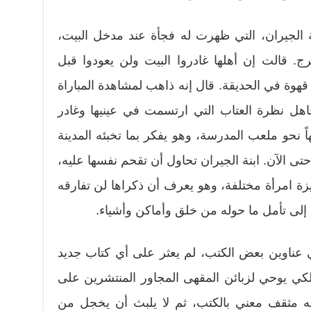
 الجيران، التي ظهرت له فجأة عند مدخل البيت،
ج. قالت إن أهلها غادروا البيت ولن يعودوا قبل
هوة في الحديقة. قال إنه ذاهب لمشاهدة المباراة
جاهل نظرة العتاب التي ارتسمت في عينيها وغادر
اً نحو ملعب المدرسة، وهو يفكر بما تخبئه المدينة
تى الآن. ابنة الجيران تحاول أن تقحم نفسها عليه،
زيزة امرأة مختلفة، وهو يعرف أن ذكراها لن تفارقه
رف إلى تأمل ما حوله من خلق وأماكن وأشياء.
ي عناوين بعض الكتب، لم يعثر على أي كتاب جديد
لكي يوحي لزبائن المقهى المجاور المنتشرين على
أنه مثقف معني بالكتب، ثم لا يلبث أن يخجل من