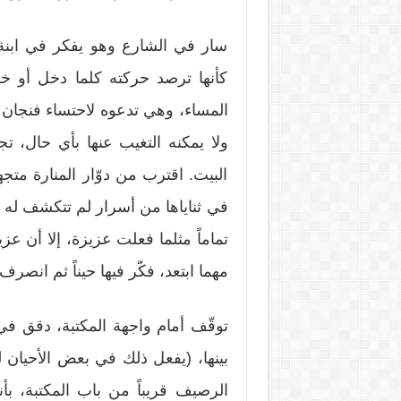
سار في الشارع وهو يفكر في ابنة
كأنها ترصد حركته كلما دخل أو خر
المساء، وهي تدعوه لاحتساء فنجان ق
ولا يمكنه التغيب عنها بأي حال، ت
البيت. اقترب من دوّار المنارة متجه
في ثناياها من أسرار لم تتكشف له ح
تماماً مثلما فعلت عزيزة، إلا أن ع
مهما ابتعد، فكّر فيها حيناً ثم انص
توقّف أمام واجهة المكتبة، دقق ف
بينها، (يفعل ذلك في بعض الأحيان 
الرصيف قريباً من باب المكتبة، ب