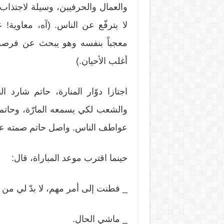
والعمال والحرفيين، وسيلة لاجتذاب 
لا يترفّع عن الناس. (آه، معاوي
معجباً بنفسه وهو يبحث عن فرصة ل
أغلب الأحيان.)
اجتازا دوّار المنارة، حاتم شار
والشعب لكي يسمعه المارّة، وحاتم
عواطف الناس. واصل حاتم صمته عن
حينما اقترب موعد المباراة، قال:
_ فطنت إلى أمر مهم، لا بدّ لي من ز
_ ماشي الحال.