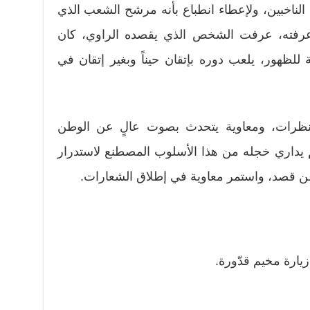
الناخبين، ولإعطاء انطباع بأنه مرشح الشعب الذي
ة! عرفته، عرفت الشخص الذي يقصده الراوي، كان
لظهور، يلعب دوره بإتقان حيناً وبغير إتقان في
د النظرات، ومعاوية يتحدث بصوت عالٍ عن الوطن
 يداري خجله من هذا الأسلوب المصطنع لاستدرار
 قصد، واستمر معاوية في إطلاق الشعارات.
يارة مخيم قدّورة.