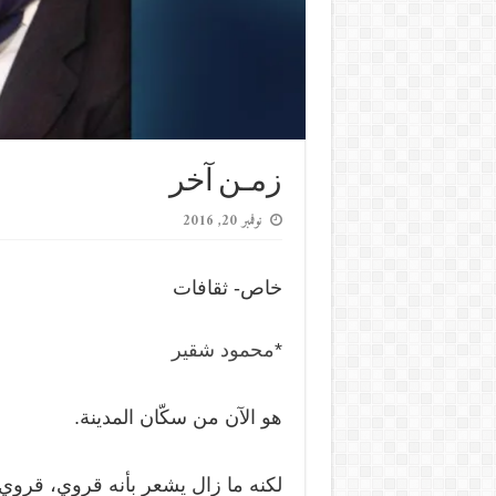
زمـن آخر
نوفمبر 20, 2016
خاص- ثقافات
*
محمود شقير
هو الآن من سكّان المدينة.
لكنه ما زال يشعر بأنه قروي، قروي 