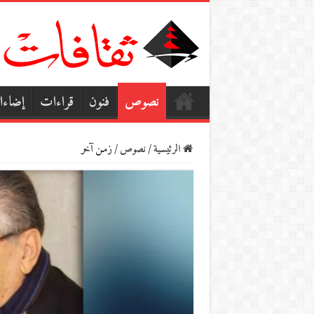
نصوص
فنون
قراءات
إضاء
الرئيسية
/
نصوص
/
زمـن آخر