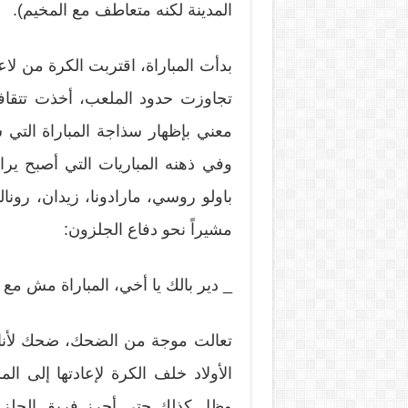
المدينة لكنه متعاطف مع المخيم).
بدأت المباراة، اقتربت الكرة من لا
تجاوزت حدود الملعب، أخذت تتقافز 
معني بإظهار سذاجة المباراة التي
وفي ذهنه المباريات التي أصبح يرا
باولو روسي، مارادونا، زيدان، رونال
مشيراً نحو دفاع الجلزون:
_ دير بالك يا أخي، المباراة مش مع 
تعالت موجة من الضحك، ضحك لأن
الأولاد خلف الكرة لإعادتها إلى ا
وظل كذلك حتى أحرز فريق الجلزون 