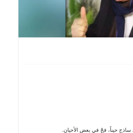
ساذج حيناً، فجّ في بعض الأحيان.