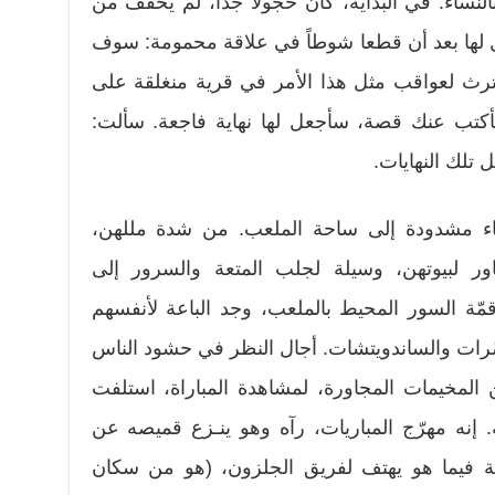
لنساء. في البداية، كان خجولاً جداً، لم يخفّف من
 لها بعد أن قطعا شوطاً في علاقة محمومة: سوف
تكترث لعواقب مثل هذا الأمر في قرية منغلقة على
سأكتب عنك قصة، سأجعل لها نهاية فاجعة. سألت:
 تلك النهايات.
اء مشدودة إلى ساحة الملعب. من شدة مللهن،
ر لبيوتهن، وسيلة لجلب المتعة والسرور إلى
ّة السور المحيط بالملعب، وجد الباعة لأنفسهم
سّرات والساندويتشات. أجال النظر في حشود الناس
ن المخيمات المجاورة، لمشاهدة المباراة، استلفت
 إنه مهرّج المباريات، رآه وهو ينـزع قميصه عن
 فيما هو يهتف لفريق الجلزون، (هو من سكان