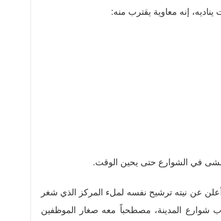
يناديه، إنه معاوية يقترب منه:
ا نتمشى في الشوارع حتى يحين الوقت.
أعلن عن نيته ترشيح نفسه لملء المركز الذي شغر
وب شوارع المدينة، مصطحباً معه صغار الموظفين