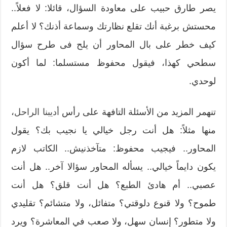
يصر طارق حبيب على معاودة السؤال، قائلا: لا فعلاً..
محستش برغبة أنك تقلع نظارتك وسماعة أذنك؟ لا أعلم
كيف خطر على بال المحاور أن يلح فى طرح سؤال
سطحي كهذا، فيقول محفوظ مستسلما: لما أكون
لوحدي.
تنهمر المزيد من الأسئلة التافهة على رأس
أديبنا الراحل
،
منها مثلاً: هل أنت رجل خيالي يا نجيب بك؟ يقول
المحاور.. فيجيب محفوظ: متآخذنيش.. الكاتب لازم
يكون دايماً خيالي.. يسأله المحاور سؤالا آخر.. هل أنت
عصبي.. أم هادئ الطبع؟ هل أنت قلق؟ هل أنت
طموح؟ ولا قنوع دلوقتي؟ متفائل، ولا متشائم؟ تقليدي
ولا متطور؟ إنسان سهل، ولا صعب في المعاشرة؟ ويرد