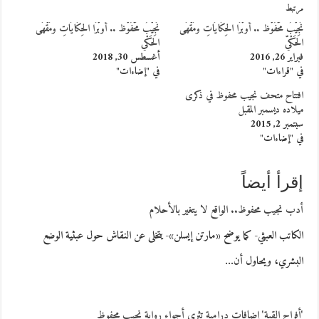
مرتبط
نَجِيْبُ مَحْفُوْظ .. أوبْرَا الحِكَايَاتِ ومَقْهَى
نَجِيْبُ مَحْفُوْظ .. أوبْرَا الحِكَايَاتِ ومَقْهَى
الحَكْيِّ
الحَكْي
فبراير 26, 2016
أغسطس 30, 2018
في "قراءات"
في "إضاءات"
افتتاح متحف نجيب محفوظ في ذكرى
ميلاده ديسمبر المقبل
سبتمبر 2, 2015
في "إضاءات"
إقرأ أيضاً
أدب نجيب محفوظ.. الواقع لا يتغير بالأحلام
الكاتب العبثي- كما يوضح «مارتن إيسلن»- يتخلى عن النقاش حول عبثية الوضع
البشري، ويحاول أن…
'أفراح القبة' إضافات درامية تثري أجواء رواية نجيب محفوظ