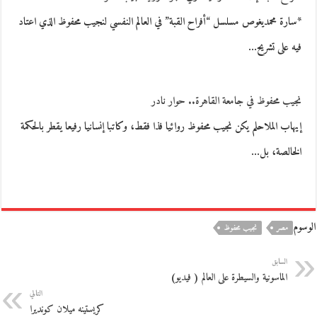
*سارة محمديغوص مسلسل “أفراح القبة” في العالم النفسي لنجيب محفوظ الذي اعتاد
فيه على تشريح…
نجيب محفوظ في جامعة القاهرة.. حوار نادر
إيهاب الملاحلم يكن نجيب محفوظ روائيا فذا فقط، وكاتبا إنسانيا رفيعا يقطر بالحكمة
الخالصة، بل…
الوسوم
مصر
نجيب محفوظ
السابق
الماسونية والسيطرة على العالم ( فيديو)
التالي
كريستينه ميلان كونديرا