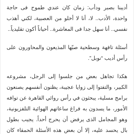
أديبنا بصبر ودأب: زمان كان عندي طموح فى حاجة
واحدة، الأدب.. لا، أنا لا أخلو من العصبية، لكني أهذب
نفسي.. أنا سهل جدا فى المعاشرة.. أحياناً أكون تقليدياً..
أسئلة تافهة وسطحية صبّها المذيعون والمحاورون على
رأس أديب “نوبل”.
هكذا تجاهل بعض من جلسوا إلى الرجل، مشروعه
الكبير، والتفتوا إلى زوايا عجيبة، يظنون أنفسهم يصنعون
برامج مسلية، يبحثون في رأس روائي القاهرة عن توافه
الأمور، ما يسدون به فراغ ساعاتهم الهوائية التلفزيونية،
وهو المجامل الذى يرفض أن يحرج أحداً. يجيب بطول
بال يحسد عليه، إلا أن بعض هذه الأسئلة الحمقاء كان