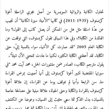
تحاول الكاتبة والروائية السويسرية من أصل مجري الراحلة أغوتا
كريستوف (1935-2011) في كتابها “الأمية: سيرة الكاتبة” أن تجيب
عن عدّة اسئلة مثل هل من الممكن أن يصل كاتب إلى القول؟ وما
الفائدة من الكتابة؟، وفي هذا السياق تقول كريستوف، التي توقفت عن
الكتابة العام 2005 “لقد صارت كل الأشياء سواء بالنسبة إليّ، حتى
الكتابة. لقد أعطتني الكتابة الكثير، لكنها ما عادت تمنحني الآن شيئاً”.
يقول مترجم الكتاب، الصادر ضمن منشورات الجمل، محمد آيت محمد “في
سيرتها المقتضبة تشير أغوتا كريستوف إلى أنها أصيبت بمرض القراءة
منذ سن الرابعة وأنها لم تتوقف يوما عن القراءة، إن علاقة أغوتا
كريستوف بالقراءة والكتابة وحتى الحياة، علاقة مبنية على مصالحة خاصة
بالنسيان، بدل التذكر ثمة سعي حثيث إلى النسيان، وعوضا عن الكشف
عن المقروء والتصريح بالخلفية التي أتت منها الكتابة ثمة عمل دروب يقوم