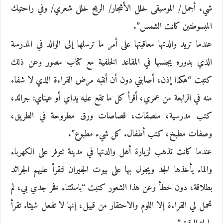
شيء أجمل/ الموسيقى خلل الأشجار/ الريح خلل شعري/ وفي راحتيك
المبسوطتين كانت الشمس”.
عندما تريد والدتها معاقبتها على أمر ما ترسلها إلى الوالد في المدرسة
الذي بدوره يجلسها في المقاعد الخلفية مع كتاب مصور وعن ذلك
كتبت “هكذا إذن، أصابني دون أن أنتبه مرض القراءة الذي لا شفاء
منه في الرابعة من عمري، أقرأ كل ما تقع عليه يداي أو عيناي: جرائد،
كتب مدرسية، ملصقات، قصاصات ورق مطروحة في الطريق،
وصفات مطبخ، كتب أطفال. كل شيء مطبوع”.
عندما كانت تذهب لزيارة أهل والدتها في مدينة تتوفر على الكهرباء
والماء يأخذها الجد ويجول بها على بيوت الجيران لتقرأ عليهم الجرائد
بطلاقة، دون خطأ وعن هذا الشعور كتبت “باستثناء فخر جدي بي، لم
تحمل لي القراءة إلا اللوم والاحتقار من قبيل، إنها لا تفعل شيئا. تقرأ