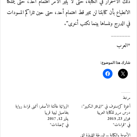
ذلك الاستمرار في الكتابة، حتى لا يثير الأمر اهتمام أحد، حتى يتملكنا
الانطباع بأن كتابتنا لن تثير قط اهتمام أحد، حتى حين تتراكم المسودات
في الدرج وننساها بينما نكتب أخرى”.
_______
*العرب
شارك هذا الموضوع:
مرتبط
أغوتا كريستوف في “الدفتر الكبير”:
الروائية عائشة الأصفر: أتمنى قراءة رواية
درسٌ مرير للكتابة العربية
بتفاصيل ليبية قريبا
فبراير 23, 2015
يناير 12, 2017
في "قراءات"
في "إضاءات"
الأمومة والكتابة .. الورطة اللذيذة التي