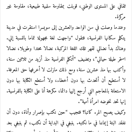
ثقافي على المستوى الوطني، قوبلت بمقاومة سلمية طبيعية، مقاومة غير
مركزة.
وعندما وصلت في سن الواحد والعشرين إلى سويسرا استقرت في مدينة
يتكلم سكانها الفرنسية، فتقول “واجهت لغة مجهولة تماما بالنسبة إلي.
وهناك بدأ نضالي لقهر تلك اللغة المركبة، نضالا محتدا وطويلا، نضالا
استمر طيلة حياتي”، وتضيف “أتكلم الفرنسية منذ أزيد من ثلاثين سنة،
وأكتب بها منذ عشرين سنة، ومع ذلك مازلت لا أعرفها حق المعرفة.
لا أستطيع أن أتحدث بها دون أخطاء، ولا أستطع الكتابة بها دون
الاستعانة بالمعاجم التي أرجع إليها دائما، مكرهة أنا على الكتابة بالفرنسية.
إنها تحد تخوضه امرأة أمية”.
وكيف يصبح المرء كاتبا؟ فتجيب “حين نكتب بإصرار وأناة، دون أن
نفقد البتة إيماننا في ما نكتبه. ينبغي في البداية أن نكتب، ثم ينبغي بعد