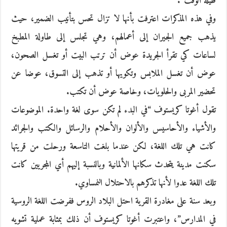
طيلة الوقت”.
وفي هذه المذكرات اعترفت بأنها لا تزال تحس بتأنيب الضمير، حيث
يذهب جميع الجيران إلى أعمالهم، وهي تجلس إلى طاولة المطبخ
لساعات كي تقرأ الجريدة عوض أن ترتب البيت أو تغسل الصحون،
عوض أن تغسل الملابس وتكويها أو تذهب إلى التسوق، عوضا عن
تحضير المربى والحلويات، وخاصة عوض أن تكتب.
تقول أغوتا كريستوف “في البدء لم تكن سوى لغة واحدة. الموضوعات
والأشياء والأحاسيس والألوان والأحلام والرسائل والكتب والجرائد
كانت هي تلك اللغة، لكن عندما بلغت التاسعة ورحلت من قريتها
سكنت مدينة يتحدث سكانها الألمانية وبالنسبة إليهم أي المجريين كانت
تلك اللغة عدوا لأنها تذكرهم بالاحتلال النمساوي.
وبعد سنة على مغادرة القرية احتل البلاد الروس ففرضت اللغة الروسية
في المدارس”، واعتبرت أغوتا كريستوف أن ذلك بمثابة عملية تشويه