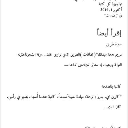
تواجهها كل كاتبة
أكتوبر 1, 2016
في "إضاءات"
إقرأ أيضاً
سيرة طريق
مريم جمعة عبدالله*( ثقافات )الطريق الذي توارى خلف حرقة الشجوناحترته
النوافذووهبت له ستائر العزلةحين تداعت…
كاتبة بالصدفة
*كارين اي. بندير / ترجمة: ميادة خليلأصبحتُ كاتبة عندما أُصبت بحجر في رأسي.
كان ذلك…