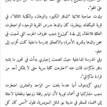
على المحو”.
ولدت صاحبة ثلاثية “الدفتر الكبير، والبرهان، والكذبة الثالثة”، في
قرية تشيكفاند بهنغاريا، كان والدها مدرس القرية الوحيد، ثم اضطرت
العائلة للانتقال إلى بلدة كوزيرغ بسبب ظروف الحرب التي تسببت في
سجن والدها وتشريد الأسرة، والالتحاق بمدرسة داخلية كانت أقرب إلى
ميتم.
وفي المدرسة الداخلية حيث الصمت إجباري بدأت في تحرير ما يشبه
دفتر مذكرات قالت عنه “اخترعت كتابة سرية حتى لا يتمكن أحد من
قراءة مذكراتي”.
تروي كريستوف أنها عندما بلغت سن الواحد والعشرين اضطرت
بسبب مشاركتها في أعمال ثورية لأن تهاجر رفقة زوجها وطفلتها لاجئة
إلى النمسا، لتستقر في مدينة نيو شاتل السويسرية. تقول “أمس كان كل