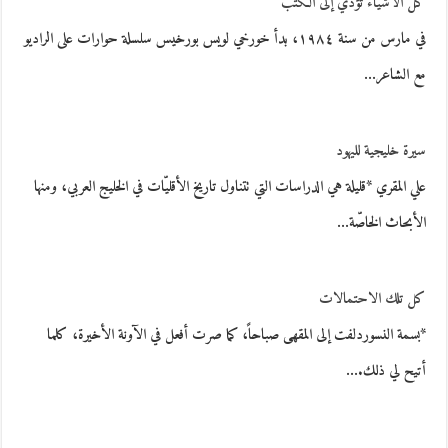
كل الأشياء تؤدي إلى الكتب
في مارس من سنة ١٩٨٤، بدأ خورخي لويس بورخيس سلسلة حوارات على الراديو
مع الشاعر…
سيرة خليجية لليهود
علي المقري *قليلة هي الدراسات التي تتناول تاريخ الأقليّات في الخليج العربي، ومنها
الأبحاث الخاصّة…
كل تلك الاحتمالات
*بسمة النسوردلفت إلى المقهى صباحاً، كما صرت أفعل في الآونة الأخيرة، كلما
أتيح لي ذلك.…