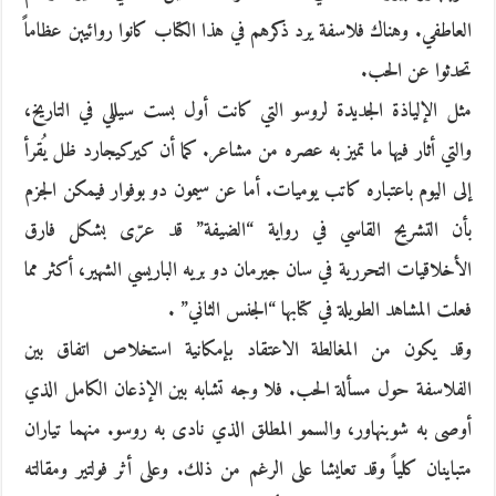
العاطفي. وهناك فلاسفة يرد ذكرهم في هذا الكتاب كانوا روائيين عظاماً
تحدثوا عن الحب.
مثل الإلياذة الجديدة لروسو التي كانت أول بست سيللي في التاريخ،
والتي أثار فيها ما تميز به عصره من مشاعر. كما أن كيركيجارد ظل يُقرأ
إلى اليوم باعتباره كاتب يوميات. أما عن سيمون دو بوفوار فيمكن الجزم
بأن التشريح القاسي في رواية “الضيفة” قد عرّى بشكل فارق
الأخلاقيات التحررية في سان جيرمان دو بريه الباريسي الشهير، أكثر مما
فعلت المشاهد الطويلة في كتابها “الجنس الثاني” .
وقد يكون من المغالطة الاعتقاد بإمكانية استخلاص اتفاق بين
الفلاسفة حول مسألة الحب. فلا وجه تشابه بين الإذعان الكامل الذي
أوصى به شوبنهاور، والسمو المطلق الذي نادى به روسو. منهما تياران
متباينان كلياً وقد تعايشا على الرغم من ذلك. وعلى أثر فولتير ومقالته