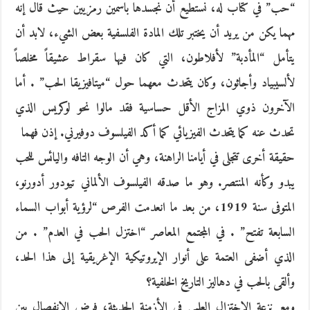
“حب” في كتاب له، نستطيع أن نجسدها باسمين رمزيين حيث قال إنه
مهما يكن من يريد أن يختبر تلك المادة الفلسفية بعض الشيء، لابد أن
يتأمل “المأدبة” لأفلاطون، التي كان فيها سقراط عشيقاً مخلصاً
لألسيبياد وأجاثون، وكان يتحدث معهما حول “ميتافيزيقا الحب” . أما
الآخرون ذوي المزاج الأقل حساسية فقد مالوا نحو لوكريس الذي
تحدث عنه كما يتحدث الفيزيائي كما أكد الفيلسوف دوفيرني. إذن فهما
حقيقة أخرى تتجلى في أيامنا الراهنة، وهي أن الوجه التافه واليائس للحب
يبدو وكأنه المنتصر. وهو ما صدقه الفيلسوف الألماني تيودور أدورنو،
المتوفى سنة 1919، من بعد ما انعدمت الفرص “لرؤية أبواب السماء
السابعة تفتح” . في المجتمع المعاصر “اختزل الحب في العدم” . من
الذي أضفى العتمة على أنوار الإيروتيكية الإغريقية إلى هذا الحد،
وألقى بالحب في دهاليز التاريخ الخلفية؟
ومع نزعة الاختزال العلمي في الأزمنة الحديثة، فرض الانفصال بين