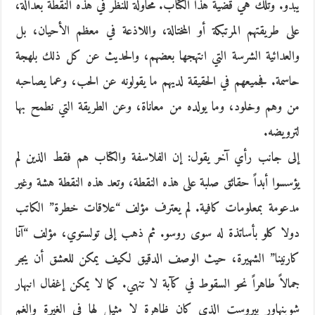
يبدو. وتلك هي قضية هذا الكتاب. محاولة للنظر في هذه النقطة بعدالة،
على طريقتهم المرتبكة أو المختالة، واللاذعة في معظم الأحيان، بل
والعدائية الشرسة التي انتهجها بعضهم، والحديث عن كل ذلك بلهجة
حاسمة. فجميعهم في الحقيقة لديهم ما يقولونه عن الحب، وعما يصاحبه
من وهم وخلود، وما يولده من معاناة، وعن الطريقة التي نطمح بها
لترويضه.
إلى جانب رأي آخر يقول: إن الفلاسفة والكتاب هم فقط الذين لم
يؤسسوا أبداً حقائق صلبة على هذه النقطة، وتعد هذه النقطة هشة وغير
مدعومة بمعلومات كافية. لم يعترف مؤلف “علاقات خطرة” الكاتب
دولا كلو بأساتذة له سوى روسو. ثم ذهب إلى تولستوي، مؤلف “آنا
كارنينا” الشهيرة، حيث الوصف الدقيق لكيف يمكن للعشق أن يجر
جمالاً طاهراً نحو السقوط في كآبة لا تنهي. كما لا يمكن إغفال انبهار
شوبنهاور بيروست الذي كان ظاهرة لا مثيل لها في الغيرة والغم