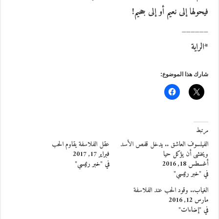
فيحولها إلى نعيم أو إلى جحيم!
______
*الراية
شارك هذا الموضوع:
مرتبط
الفيلسوف العاشق .. يدخل قفص الأسد
عقل الفلاسفة يقاوم الحب
ويخشى أن يؤكل حيا
فبراير 17, 2017
أغسطس 18, 2016
في "خبر رئيسي"
في "خبر رئيسي"
الغياب.. وقود الحب عند الفلاسفة
مارس 12, 2016
في "إضاءات"