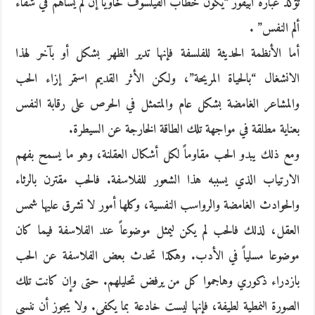
تؤكد عبارة أبيقور “يكون خطاب الفيلسوف خاوياً إن لم يساهم في شفاء
ألم النفس” .
أما الأنظمة الحديثة للفلسفة فإنها تدير الظهر بشكل أو بآخر لهذا
الانشغال “بالحياة المريحة”، ولكن الأثر القديم استمر إزاء الحب
والمشاعر الغامضة بشكل عام والمتمثل في الحرص على رقابة النفس
بعناية مطلقة في مواجهة تلك الطاقة الخارجة عن السيطرة.
ومع ذلك يبدو الحب مقاوماً لكل أشكال العقلنة، وهو ما يسمح بفهم
الارتياب الذي يسببه هذا الشعور للفلاسفة. فالحب مقترن بالرثاء
والحوادث الغامضة والرواسب النفسية، وكلها أمور لا تشرق عليها شمس
العقل، لذلك فالحب لم يكن ليمثل موضوعاً عند الفلاسفة فيما كان
موضوعا مسلياً في الأدب. وهكذا تحدث بعض الفلاسفة عن الحب
بازدراء ذكوري وهاجموا كل من يرفض تحليلهم. حتى وإن كانت تلك
الصورة النمطية لطيفة، فإنها ليست خادعة بما يكفي. ولا يجوز أن ننسى