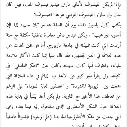
وإذا لم يكن الفيلسوف الألماني مارتن هيدجر فيلسوف الحب، فهل كان
جان بول سارتر الفيلسوف الفرنسي هو هذا الفيلسوف؟
يكتب كارل ياسبرز ذات يوم أن فلسفة هيدجر “بلا حب، لذا فإن
أسلوبه غير محبب” . ولكن هيدجر عاش مغامرة عاطفية مكثفة مع حنة
أرندت التي كانت تلميذته في جامعة ماربورج. أما هو فحين تحدث عن
هذه العلاقة في العلن للجمهور، فقد قال عنها إنها كانت الأكثر ملاءمة
لحياته، واعترف أنها كانت ملهمته وكانت تبث “الفكر العاطفي” في
كتاباته. ولن يطرأ تغير كبير على الانجذاب الدائم في هذه العلاقة التي
جمعت بين “اليهودية المتشردة” و “عصفور الغابة السوداء” على الرغم
من تعاطف هذا الأخير مع النازية. ولم يكن أحد ليتنبأ في بداية هذه
العلاقة حول الشكل الأسطوري الذي ستتحول إليه فيما بعد، وهي
التي جعلت من مفكر الأنطولوجيا الجديدة (علم الوجود) فيلسوفاً عاطفياً