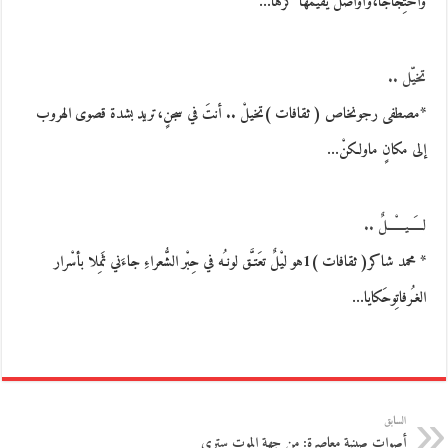
واحْتِجَاجاً،وأوَاصُلَ يُقيْمها كَرْهاً…
تخيّل ..
*مصطفى رجونخاص ( ثقافات )تخيلْ .. أنتَ في سجنٍ،تريد بشدة قصوى الهروب
إلى مكانٍ ماولكنْ…
لــَـــيـْـــــلٌ ..
* محمد شاكر( ثقافات )1هو ليْلٌ تعَتـَّق لونـُه في حِبْر الشُّعراءِ جاءَني ثَمِلا بأسْرار
الغـُرفاتِوحَكايا…
السابق
أصوات صينية معاصرة: من جهة الموت سترى