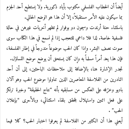
أيضاً أن الخطاب الفلسفي مكتوب بأياد ذكورية. ولا يستطيع أحد الجزم
بما سيكون عليه الأمر مستقبلاً، إلا أن هذا هو الوضع الحالي.
باستثناء حنة أرندت وسيمون دو بوفوار لم تظهر أخريات غيرهن في حالة
فلسفية خاصة. لذا فلا داعي للتعجب إذا لم نسمع في هذا الكتاب سوى
صوت نصف البشر. وإذا كان الحب موضوعاً مندرجاً في إطار الفلسفة،
فإن هذا يعد أمراً مسلماً به وإن كان يستحق أن يوضع موضع التساؤل.
تجدر الإشارة هنا، بالإضافة إلى ملاحظات الباحثين، إلى أن أحد
النادرين من الفلاسفة المعاصرين الذين تناولوا موضوع الحب وهو آلان
باديو وعرّفه على العكس من مسابقيه بأنه “نتاج الحقيقة” وخبرة ترتكز
على فعل اثنين واستهلال بتحقق بلقاء استثنائي، وبالأحرى “بإعلان
الحب” .
أيعني هذا أن الكثير من الفلاسفة لم يعرفوا اختبار الحب؟ كلا فيما