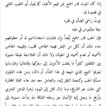
إذا كان الموت قدر الجميع بمن فيهم الأطباء كما يقول أبو الطيب المتنبي
في قصيدة له:
يموتُ راعي الضأن في فقره
ميتة جالينوس في طبه
فإن الحب قدر الجميع أيضاً وإن تفاوتت استعداداتهم له أو حظوظهم
منه، ذلك أن لكل من البشر فهمه الخاص للحب، وتقييمه الخاص
لأهميته أو لعدم أهميته في الحياة، ولا شك أن الفلاسفة طبقة متميزة
بين المثقفين كثيراً ما يلتفت الآخرون إلى سلوكها وقناعاتها وممارساتها
ليعرفوا النهج الذي تنهجه في هذا الشأن أو ذاك، ومن هذه الشؤون
مسألة الحب وكنعمة النظر إليه. والتعامل معه عند هذه الفئة المختارة
التي مثلت عبر التاريخ، وما تزال تمثل إلى اليوم، زهرة الذهن البشري
وأرفع ما وصل إليه الإنسان عبر رحلته الشاقة منذ بدأت مسيرته إلى