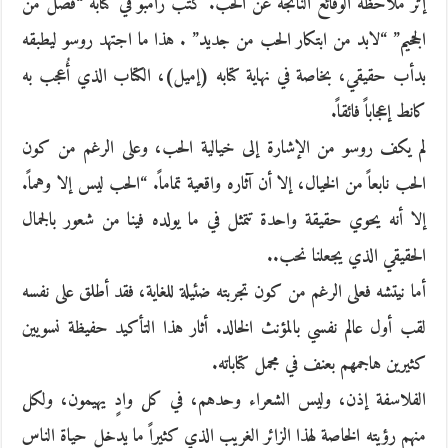
إثر ملاحظة الوقائع الناتجة عن الحب. كتب رامبو في كتابه “فصل من
الجحيم” “لابد من ابتكار الحب من جديد” . هذا ما اجتهد روسو ليطبقه
بدأب حقيقي، بخاصة في نهاية كتابه (إميل)، الكتاب الذي أُعجب به
كانط إعجاباً فائقاً.
لم يكف روسو من الإشارة إلى خيالية الحب، وعلى الرغم من كون
الحب نابعاً من الخيال، إلا أن آثاره واقعية تماماً. “الحب ليس إلا وهماً.
إلا أنه يحوي حقيقة واحدة تتمثل في ما يولده فينا من شعور بالجمال
الحقيقي الذي يجعلنا نحب..
أما نيتشه فعلى الرغم من كون تجربته ضئيلة للغاية، فقد أطلق على نفسه
لقب أول عالم نفسي بالمؤنث الخالد. أثار هذا التأكيد حفيظة نسويين
كثيرين هاجمهم بعنف في مجمل كتاباته.
الفلاسفة إذن، وليس الشعراء وحدهم، في كل وادٍ يهيمون، ولكل
منهم رؤيته الخاصة لهذا الزائر الغريب الذي كثيراً ما يدخل حياة الناس