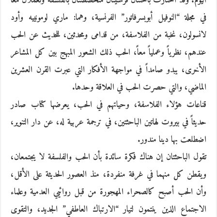
اليوم. وقد اختارت باحثتان فرنسيتان متخصصتان بالفلسفة وتعملان معاً
في مجلة “النوفيل أبوبسرفاتور” الفرنسية، وهما: ماري لومونييه وأود
لانسولون، نخبة من الفلاسفة، من قدامى ومحدثين، للحديث عن الحب
عندهم، نظرياً وعملياً معاً، الحب ذلك الشعور المبهج بين كل المشاعر
الأخرى، يبدو صامداً في مواجهة الأفكار التي عبرت القرن العشرين
الماضي، والتي حصرت الحب في العلاقة وحدها.
قناعات هؤلاء الفلاسفة، وحياتهم في الحب، يعرضها كتاب صادر
حديثاً في بيروت لهاتين الباحثتين، في ترجمة عربية له، عن دار التنوير،
اضطلعت بها دينا مندور.
تقول الباحثتان إن هناك فكرة سائدة بأن الحب والفلسفة لا يجتمعان،
ويقطن كل منهما في غرفة منفردة، منذ العصور الحديثة على الأقل،
وأن الحب أصبح كالصحراء المهجورة من قبل روائيي العدمية وعلماء
الاجتماع الذين ينتمون لتيار “الارتباك العاطفي” الجديد، والتقوى