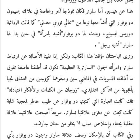
يحتل مكانة إلى جانب أفلاطون وروسو..
هذا عن هيدجر. أما سارتر فكان نموذجا آخر وبخاصة في علاقته بسيمون
دو بوفوار التي أنشأ معها نوعا من “ثنائي ثوري معدني” كما قالت الروائية
دوريس ليسينج، وبدت لها دو بوفوار”أشبه بامرأة” في حين بدا لها
سارتر “أشبه برجل” .
وترى الباحثتان مؤلفتا هذا الكتاب: ولكن إذا نفينا الأصالة عن ارتباط
سارتر وامرأته سيمون “السارترية العظيمة” نكون قد أطلقنا عاصفة تفوق
ما أطلقته التسويات في الماضي حين وصفوهما كزوجين من العشاق نجيا
بأعجوبة من التآكل التقليدي. “زوجان من الكلمات والأفكار المتبادلة”
تلك كانت العبارة التي كتبتها دو بوفوار عن طيب خاطر لمعجبة شابة
كانت تبحث عن مغزى علاقتها بسارتر. سريعاً أصبحت علاقتهما علاقة
عقلية بحتة، وإخلاص صلب لا يخلو من حنان جارف.
وفي الكتاب أن بالإمكان وصف علاقة سارتر وسيمون دو بوفوار بأي