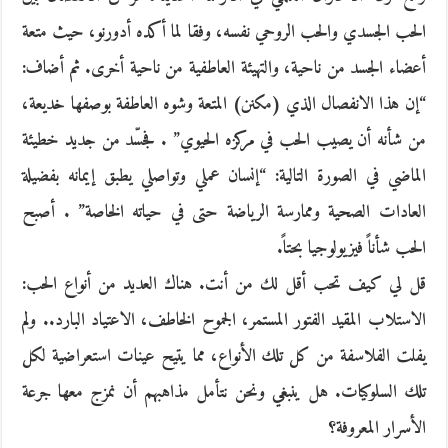
الحب الجسدي والحب الروحي نفسه، وفقا لما أكده أدورنو، حيث متعة
أعضاء الجسد من ناحية، والتهيئة العاطفية من ناحية أخرى. ثم أضاف:
“إن هذا الانفصال الذي (مكنن) المتعة وشوه العاطفة بوصفها خديعة،
من شأنه أن يصيب الحب في مركزه الحيوي” . فجسّد من جديد خطيئة
الماضي في الصورة التالية: “إنسان عملي وتواصلي يطبق إيمانه بفضيلة
العادات الصحية وممارسة الرياضة حتى في حياته الخاصة” . أصبح
الحب شأناً فيزيولوجيا بحتاً.
قل لي كيف تحب أقل لك من أنت. هناك العديد من أنواع الحب:
الاستلاب المقيد الفتور المستمر، الجموح الخاطف، الاعتياد البارد.. ولم
يفلت الفلاسفة من كل تلك الأنواع، مما يتيح عينات استعراضية لكل
تلك السلوكيات. هل ينبغي ونحن نتأمل مذاهبهم أن نمزج معها جرعة
الأسرار المعروفة؟