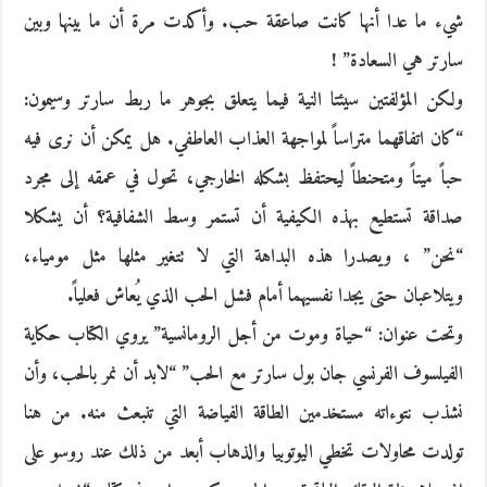
شيء ما عدا أنها كانت صاعقة حب. وأكدت مرة أن ما بينها وبين
سارتر هي السعادة” !
ولكن المؤلفتين سيئتا النية فيما يتعلق بجوهر ما ربط سارتر وسيمون:
“كان اتفاقهما متراساً لمواجهة العذاب العاطفي. هل يمكن أن نرى فيه
حباً ميتاً ومتحنطاً ليحتفظ بشكله الخارجي، تحول في عمقه إلى مجرد
صداقة تستطيع بهذه الكيفية أن تستمر وسط الشفافية؟ أن يشكلا
“نحن” ، ويصدرا هذه البداهة التي لا تتغير مثلها مثل مومياء،
ويتلاعبان حتى يجدا نفسيهما أمام فشل الحب الذي يُعاش فعلياً.
وتحت عنوان: “حياة وموت من أجل الرومانسية” يروي الكتاب حكاية
الفيلسوف الفرنسي جان بول سارتر مع الحب” “لابد أن نمر بالحب، وأن
نشذب نتوءاته مستخدمين الطاقة الفياضة التي تنبعث منه. من هنا
تولدت محاولات تخطي اليوتوبيا والذهاب أبعد من ذلك عند روسو على