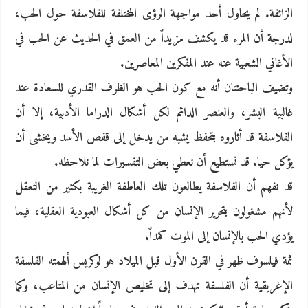
الزائفة. لم يحاول أحد مواجهة الرؤى المختلفة للفلاسفة حول الحب،
لدرجة أن المرء قد يكشف مزيداً من العمق في الحديث عن الحب في
الأغاني الشعبية عنه عند المفكرين المعاصرين.
وتضيف الباحثتان أنه مع كون الحب هو الظرف القدري للسعادة عند
غالبية البشر، والعنصر الدائم لكل أشكال الدراما الأدبية، إلا أن
الفلاسفة قد أثاروه بتحفظ يشبه من يدخل إلى قفص الأسد ويخشى أن
يؤكل حيا. قد نستطيع أن نعطي بعض التفسيرات لما نلاحظه.
قد نفهم أن الفلاسفة يطالعون تلك العاطفة الغريبة بكثير من التعقل
لأنهم مشغولون بتحرير الإنسان من كل أشكال العبودية العقلية، فيما
يؤدي الحب بالإنسان إلى الموت كمداً.
ثمة فيلسوف ظهر في القرن الأول قبل الميلاد هو لوكريس ألهمته الفلسفة
الإغريقية أن الفلسفة تهدف إلى تخليص الإنسان من المتاعب، وكما