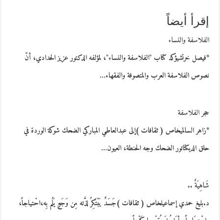
إقرأ أيضاً
الفلاسفة والنساء
*فيصل خرتشيؤكد كتاب "الفلاسفة والنساء"، لمؤلفه الدكتور عزيز الحدادي، أنّ
نصوص الفلاسفة العرب والمتصوفة والفقهاء…
حجر الفلاسفة
*زاهر السالميخاص ( ثقافات )إلى عبدالعاطي المباركي الضحك شوكة الوردة في
حلق الديكتاتور الضحك وجه الحنطة، العيون…
شَاهِيَةٌ ..
د.بليغ حمدي إسماعيلخاص ( ثقافات )جَسَدٌ يَبْتَكِرُ لذَّته مِن وَجَعٍ يَلُم بِه،احْتياجاً،