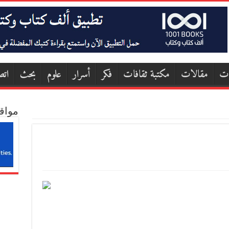
ات
مقالات
مكتبة ثقافات
فكر
أسرار
علوم
بحث
اتص
مواق