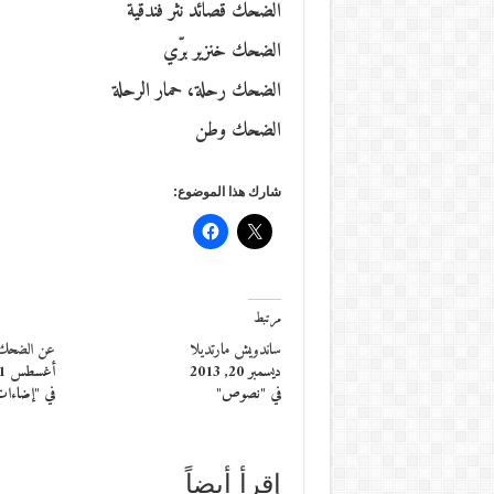
الضحك قصائد نثر فندقية
الضحك خنزير برّي
الضحك رحلة، حمار الرحلة
الضحك وطن
شارك هذا الموضوع:
مرتبط
ساندويش مارتديلا
عن الضحك ال
ديسمبر 20, 2013
أغسطس 1, 2015
في "نصوص"
في "إضاءا
إقرأ أيضاً