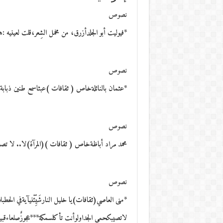
نصوص
*فيوليت أبو الجلدأزرق، من مخمل الشِعر،قلت لعينيه :
نصوص
*عثمان بالنائلةخاص ( ثقافات )عبثاسمع طنين ذبابة. ا
نصوص
محمد مراد أباظةخاص ( ثقافات )(المرآة)لا.. لا تصدِّق..ذ
نصوص
*منى العاصي(ثقافات)يا خليل النارشَيِّئْنيآيةفي الحط
لاتصيبكحمى الجداولوأنت تأكلسمكة***عجوزٌصلعاءقب