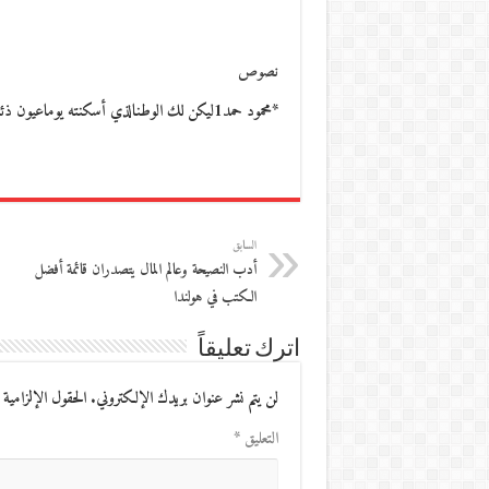
نصوص
*محمود حمد1ليكن لك الوطنالذي أسكنته يوماعيون ذئابك الأولىوماء النبع في واديحاصره الغياب كاسمكالزمنيلا معنى سوى…
السابق
أدب النصيحة وعالم المال يتصدران قائمة أفضل
الكتب في هولندا
اترك تعليقاً
لن يتم نشر عنوان بريدك الإلكتروني.
الحقول الإلزامية 
التعليق
*