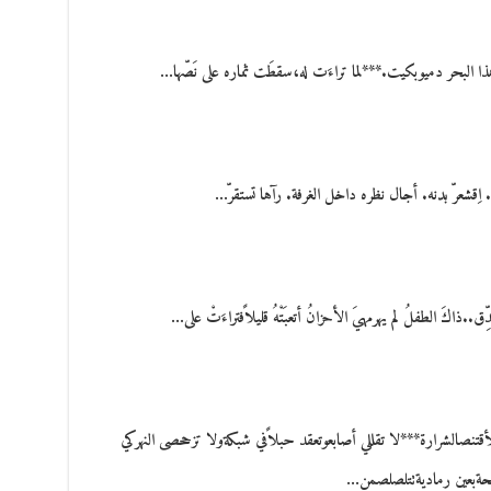
هذا البحر دميوبكيت.***لما تراءَت له،سقطَت ثماره على نَصّها…
ِقشعرّ بدنه. أجال نظره داخل الغرفة. رآها تستقرّ…
اكَ الطفلُ لم يهرمهيَ الأحزانُ أتعبَتْهُ قليلاًفتراءَتْ على…
بلأقتنصالشرارة***لا تقللي أصابعوتعقد حبلاًفي شبكةولا تزححصى النهركي
يحةبعين رماديةتتلصلصمن…