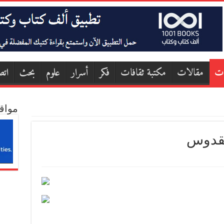
ات
مقالات
مكتبة ثقافات
فكر
أسرار
علوم
بحث
اتص
مواق
لقدوس