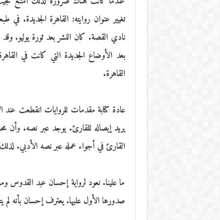
عندما كانت هناك ضرورة لذلك امتنع نجيب
تغيير عنوان روايته: القاهرة الجديدة. في 
نادي القصة. كان النشر بعد ثورة يوليو. و
بعد الأوضاع الجديدة التي كانت في القاهرة.
القاهرة.
عادة كتابة مقدمات للروايات انقطعت عند ا
يريد إيصاله للقارئ. يوجد عبر نصه. وأن م
القارئ في أجواء عمله عبر نصه الأدبي. لذل
ما علينا. نعود لرواية إحسان عبد القدوس وما 
صدورها الأول عليها. يعترف إحسان بأنه لم ي