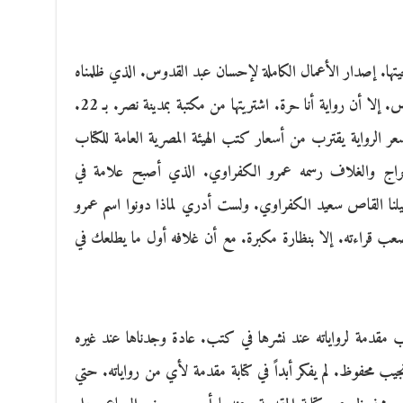
يتها. إصدار الأعمال الكاملة لإحسان عبد القدوس. الذي ظلمناه
حياً. ونسيناه ميتاً. ورغم أن الدار قطاع خاص. إلا أن رواية أنا حرة. اشتريتها من مكتبة بمدينة نصر. بـ 22.
سعر الرواية يقترب من أسعار كتب الهيئة المصرية العامة للكتاب
لإخراج والغلاف رسمه عمرو الكفراوي. الذي أصبح علامة في
يلنا القاص سعيد الكفراوي. ولست أدري لماذا دونوا اسم عمرو
عب قراءته. إلا بنظارة مكبرة. مع أن غلافه أول ما يطلعك في
قدمة لرواياته عند نشرها في كتب. عادة وجدناها عند غيره
جيب محفوظ. لم يفكر أبداً في كتابة مقدمة لأي من رواياته. حتي