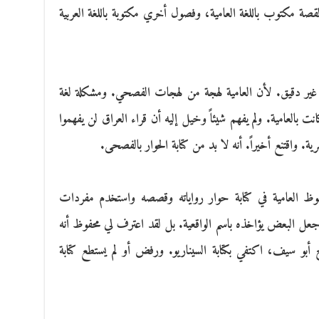
 مكتوب باللغة العامية، وفصول أخري مكتوبة باللغة العربية
ير دقيق. لأن العامية لهجة من لهجات الفصحي. ومشكلة لغة
ت بالعامية. ولم يفهم شيئاً وخيل إليه أن قراء العراق لن يفهموا
ة. واقتنع أخيراً. أنه لا بد من كتابة الحوار بالفصحى.
وظ العامية في كتابة حوار رواياته وقصصه واستخدم مفردات
عل البعض يؤاخذه باسم الواقعية. بل لقد اعترف لي محفوظ أنه
بو سيف، اكتفي بكتابة السيناريو. ورفض أو لم يستطع كتابة