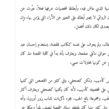
سية الذي عاش فيه، وأبطالها شخصيات عرفها فعلاً. عبَّرت عن
الروائي لا يجبر أبطاله على التعبير عن الآراء التي يؤمن بها، وإن
عنه بصدق لكان ذلك أفضل.
لأبطال. ولم يتعرف على نفسه ككاتب للقصة. يستخدم إحسان عبد
حوالي مائتي صفحة. ويعترف بأنه بدأ في كتابة القصة منذ كان
تخرج عن كونها محاولات صبي.
 ليس كأديب. ولكن كصحفي. وفي كثير من القصص التي كتبها
على شخصيته كأديب. لأنه كان يكتبها كصحفي ويعترف أكثر
. ومجموعة: بائع الحب. مجرد ذكريات لشاب يزور أوروبا. وأنه
في كثير منها كان يقتطع سياق القصة ليصف بلداً ويتكلم عن