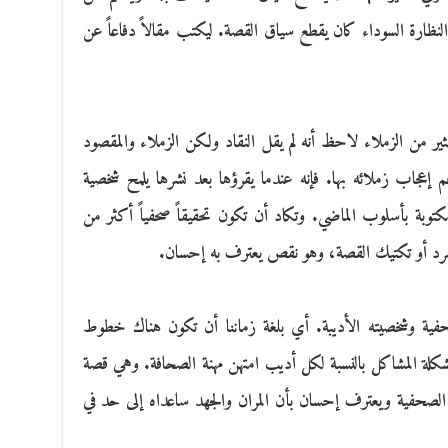
النظارة السوداء كان يقطع سياق القصة. ليكتب مقالاً دفاعاً عن
ير من الزملاء لاحظ أنه لم يقل النقاد ولكن الزملاء والمقصود
 إعجاب زملائه بها. فإنه عندما يقرؤها بعد نشرها يلمح شخصية
توبة بأسلوب الماضي. وتكاد أن تكون تحقيقاً صحفياً أكثر من
السرد أو تكتيك القصة، وهو نقص يعترف به إحسان.
حفية وشخصيته الأديبة. أي بلغة زماننا أن تكون هناك خطوط
كلة المشاكل بالنسبة لكل أديب امتهن مهنة الصحافة. وهي قصة
بة الصحفية ويعترف إحسان بأن المران والجهد ساعداه إلى حد في