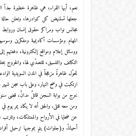
نعم، أيها القراء، هي ظاهرة خطيرة جداً ال
جعلها تستنهض كل كوادرها، وتعلن حالة 
مجالس نواب ومراكز حقوق إنسان وروابط ون
المهام ومؤسسات أكاديمية ومفكرين وسوسي
ووسائل إعلام ومواقع إلكترونية، دفعتهم إلى
التكاتف والتنسيق، للتصدّي لها، والخروج 
تحوّل ظاهرةً مزعجةً في المدن السويدية الوا
ارتكبت في وضح النهار، وعلى باب سجن شهير ع
خرج من بوابة السجن قاتلٌ مدانٌ، قضى سنوات م
ومن معه قتلى. والحق أنه لا يكاد يمر يوم في 
عن ضحايا في الأرواح والممتلكات، وتترتب 
أحياناً. و(جلوات) يتم بموجبها ترحيل أفراد 