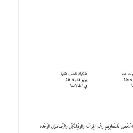
ت عنها
تفكيك العنف ثقافيًا
يونيو 14, 2015
"
في "مقالات"
 عَلىمَعاوِلِهم رغْم الحِراسَة والوقْتِالمُكبّل والرّصاصإلى الوَحْدة