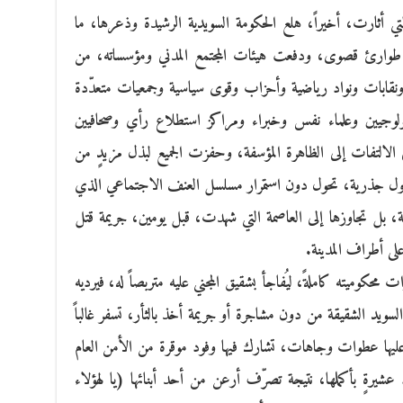
تي أثارت، أخيراً، هلع الحكومة السويدية الرشيدة وذعرها، ما
طوارئ قصوى، ودفعت هيئات المجتمع المدني ومؤسساته، من
قابات ونواد رياضية وأحزاب وقوى سياسية وجمعيات متعدّدة
ولوجيين وعلماء نفس وخبراء ومراكز استطلاع رأي وصحافيين
 الالتفات إلى الظاهرة المؤسفة، وحفزت الجميع لبذل مزيدٍ من
بحلول جذرية، تحول دون استمرار مسلسل العنف الاجتماعي الذي
دعة، بل تجاوزها إلى العاصمة التي شهدت، قبل يومين، جريمة قتل
لى أطراف المدينة.
حكوميته كاملةً، ليُفاجأ بشقيق المجني عليه متربصاً له، فيرديه
السويد الشقيقة من دون مشاجرة أو جريمة أخذ بالثأر، تسفر غالباً
عليها عطوات وجاهات، تشارك فيها وفود موقرة من الأمن العام
عشيرةٍ بأكملها، نتيجة تصرّف أرعن من أحد أبنائها (يا لهؤلاء