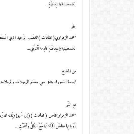
الفلسطينيةوانتِفاضَةٍ…
الحجَر
*محمد الزهراوي( ثقافات )الغضَب الوَحيد الذي اسْتعْصى عَل
الفلسطينيةوانتِفاضَةٍ قادِمةتَنْتابُني…
من المطبخ
*بسمة النسورقد يتفق معي معظم الزميلات والزملاء، م
مع النّهْر
*محمد الزهراويخاص ( ثقافات )(إلى سَبو)وتِلْك الدرْدارَة أ
دَوَرانِها فغاضَ الْمَاءُ تَراجَعَ الظّلُّ وأمْحَلَتِ…