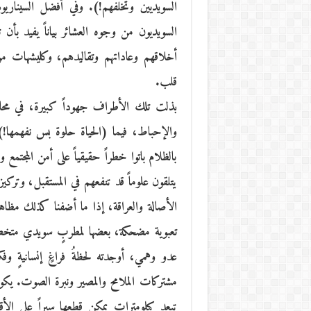
السويديين وتخلفهم!). وفي أفضل السيناري
السويديون من وجوه العشائر بياناً يفيد بأ
أخلاقهم وعاداتهم وتقاليدهم، وكليشهات 
قلب.
بذلت تلك الأطراف جهوداً كبيرة، في محاو
والإحباط، فيما (الحياة حلوة بس نفهمها!
بالظلام باتوا خطراً حقيقياً على أمن المجتمع
يتلقون علوماً قد تنفعهم في المستقبل، وتركيزه
الأصالة والعراقة، إذا ما أضفنا كذلك مظاهر
تعبوية مضحكة، بعضها لمطربٍ سويدي متخصص 
عدو وهمي، أوجدته لحظةُ فراغٍ إنسانيةٍ و
مشتركات الملامح والمصير ونبرة الصوت. يكون
تبعد كيلومترات يمكن قطعها سيراً على الأقد