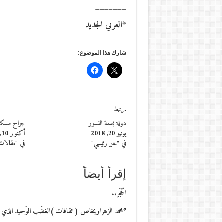
_______
*العربي الجديد
شارك هذا الموضوع:
مرتبط
دولة بسمة النسور
جراح مسكو
يونيو 20, 2018
أكتوبر 10, 2015
في "خبر رئيسي"
في "مقالات
إقرأ أيضاً
الْحَجَر..
*محمد الزهراويخاص ( ثقافات )الغضَب الوَحيد الذي اسْتعْصى