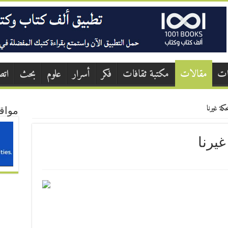
ات
مقالات
مكتبة ثقافات
فكر
أسرار
علوم
بحث
اتص
ة غيرنا
مواق
يرنا