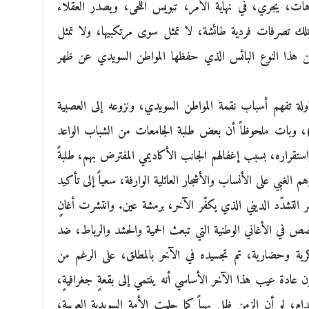
وهات، يجري، في نهاية الأمر، تبويس اللحى، ويصدر العقلاء
ن تلك تصرفات فردية طائشة، لا تمثل سوى مرتكبيها، ولا تمثل
من هذا النوع البائس الذي حفظها المواطن السويدي عن ظهر
لة تفهم أسباب نقمة المواطن السويدي، ونزوعه إلى العصبية
)، وبات ملحوظاً أن بعض طلبة الجامعات من الشباب الواعد
 واستقراره، بسبب إغفالهم الجانب الأكاديمي المفترض بهم، طلبةً
م الغبي على الأنساب والأشجار العائلية الوارفة، سعياً إلى تأكيد
 التشدّد الديني الذي يكفّر الآخر، برمشة عين. وانتشرت أغانٍ
في الأغاني الوطنية التي تبعث الحمية والحشد والرباط، ضد
فكرية وحضارية، تم تجسيده في الآخر بالمطلق، على الرغم من
 عادة عيب هذا الآخر الأساسي أنه ينتمي إلى بقعةٍ جغرافيةٍ،
ام، لو أن الزمن ظل بهياً كما حلمت الأمة السويدية العربية،