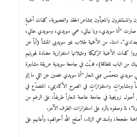
المستنفرون والمعبأون بمشاعر الحقد والعصبوية، كلمات أغنيةٍ
قليل صارت “أنا سويدي، ويا نيالي، عمي سويدي، وسويدي خالي،
 أجدادي”. استاء من الأغنية طلاب غير سويديي المنشأ (أباً عن
كلمات الأغنية الركيكة ومثيلاتها استفزازية مضادة لهويتهم
ك من الباب للطاقة)، فدبّت في جامعة سويدية عريقة مشاجرة
 سويدي متحمّس تبني شعار “أنا سويدي غصبن عن اللي ما إلو
ً ومشاجراتٍ واستفزازاتٍ في الصرح الأكاديمي، المتصدّع في
 أصول نرويجية في جامعة خاصة شعاراً طريفاً، على الرغم من
نا”، لما وصفوه بالرد على استفزازات الطرف الآخر.
راهنة مفجعة، وتستدعي الرثاء، أصلح الله أحوالهم، وأعانهم على