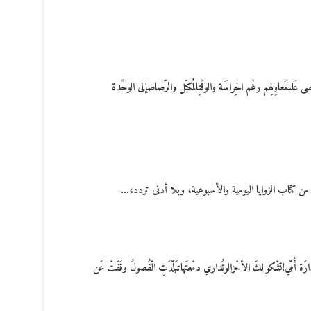
ىمَعاوِلِهم رغْم الحِراسَة والوقْتِالمُكبّل والرّصاصإلى الوحْدة
ن كتاب الزوايا اليومية والأسبوعية، وبلا أدنى تردد،…
ُمّي!تشْكو لكَ الأحْزالوتُداري دمْعتَهاتبَلّدَتِ الْفُصولُ وقَفَتْ عَن