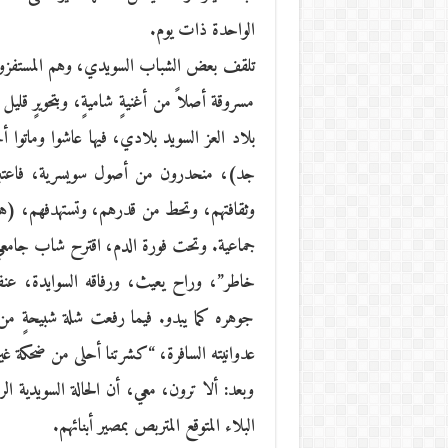
الواحدة ذات يوم.
تلقف بعض الشباب السويدي، وهم المستفزون و
مسروقة أصلاً من أغنيةٍ شاميةٍ، وبتحويرٍ 
بلاد العز السويد بلادي، فيها عاشوا وماتوا
جد)، منحدرون من أصول سويسرية، فاعتبروا 
وثقافتهم، وتحط من قدرهم، وتستهدفهم، (هي
جماعية. وتحت فورة الدم، اقترح شاب جامعي
خاطر”، وراح يعيث، ورفاقه السوايدة، عنفا
جوهره كما يبدو. فيما رفعت شلة شبيحةٍ من
عدوانيته السافرة، “كشرتنا أحلى من ضحكة غير
وبعد: ألا ترون، معي، أن الحالة السويدية ال
البلاء المتوقع المتربص بمصير أبنائهم.