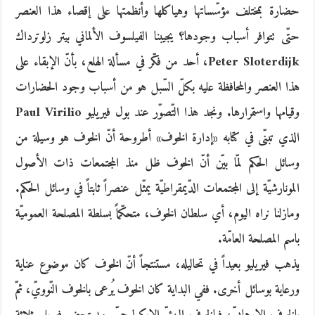
حضارة بمختلف مؤسّساتها وهياكلها وأنظمتها على إقصاء هذا العنصر
حتّى تتوافر أسباب وجودها؟ يجيبنا الفيلسوف الألماني بيتر زلوترداك
Peter Sloterdijk، أحد من فكّر في مسألة الهلع، بأنّ الإبقاء على
هذا العنصر والمحافظة عليه بكلّ السّبل هو من أسباب وجود الحضارات
وقيامها واستمرارها. ونجد هذا التّصوّر عند بول فيريليو Paul Virilio
الذي تبنّى في كتابه «إدارة الخوف» أطروحة أنّ الخوف هو وسيلة من
وسائل الحكم لمّا بيّن أنّ الخوف ظل منذ المجتمعات ذات الأصول
المونارشيّة إلى المجتمعات الدّيمقراطيّة يمثّل عنصراً ثابتاً في وسائل الحكم.
ومازلنا نراه اليوم، أي سلطان الخوف، متحكّماً بسلطة المصلحة العموميّة
باسم المصلحة العامّة.
يذهب فيريليو بعيداً في تحاليله، مستنتجاً أنّ الخوف كان موضوع عناية
ورعاية بوسائل أخرى. ففي البداية كان الخوف يُرعى بالخوف النّوويّ، ثمّ