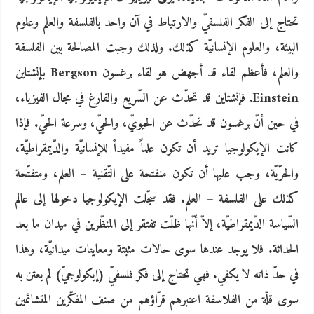
تحتاج إلى الفكر الفلسفيّ والارتباط في آن واحد بالفلسفة والعلم وعلوم
البيئة، والعلوم الإنسانيّة كذلك. ولذلك وجبت المصالحة بين الفلسفة
والعلم، فأعظم لقاء قد أجهض هو لقاء برغسون Bergson بإنشتاين
Einstein. فإنشتاين قد تحدّث عن السّريع والفارغ في مجال الفيزياء،
في حين أنّ برغسون قد تحدّث عن الحيويّ، والحيّ، وسرعة الحيّ. فإذا
كانت الإيكولوجيا تريد أن تكون علماً مفيداً للإنسانيّة والدّيمقراطيّة،
والحرّيّة، وجب عليها أن تكون منفتحة على التّقنية – العلم، ومتفتّحة
كذلك على الفلسفة – العلم. فقد سجّلت الإيكولوجيا دخولها إلى عالم
السّياسة الدّيمقراطيّة، إلاّ أنّها ظلّت تفتقر إلى المنظّرين في ميدان ما بعد
الحداثة. فلا يوجد عندها سوى حالات مثبتة ومعاينات ميدانيّة، وهذا
في حدّ ذاته لا يكفي. فهي تحتاج إلى فكر فلسفيّ (إيكولوجيّ) لم يعتن به
سوى قلّة من الفلاسفة اعتبرهم قرّاؤهم من صنف المفكّرين المتشائمين