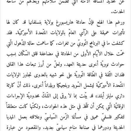
عن تحديد المسافة الآمنة الّتي تضمن سلامتهم وبعدهم من ساحة
الحدث.
ورغم هذا الهلع فإنّ حادثة هاريسبورغ بولاية بنسلفانيا قد كان لها
تأثيرات عميقة على الرّأي العامّ بالولايات المتّحدة الأميركيّة. فقد
كشفت ما في البرنامج النّوويّ من ثغرات. كما ساهمت حالة الذّهول الّتي
عمّت خلال الأيّام الأولى من الحادثة في مضاعفة قلق السّكّان بسبب
حوادث نوويّة أخرى حديثة العهد. ولعلّ من أبرز تبعات هذا القلق
فقدان الثّقة في الطّاقة النّوويّة على نحو شبيه بالعدوى تجاوز الولايات
المتّحدة الأميركيّة ليشمل السّويد وبلجيكيا وبلداناً أخرى. ذلك أنّ كارثة
«ثري مايلز أيلند» قد بيّنت بما لا يرقى إلى الشّكّ محدوديّة الإجراءات
الوقائيّة الّتي يمكن أن تتّخذ في مثل هذه الحوادث، ولكنّها كانت منطلقاً
لتفكير فلسفيّ عميق في مسألة الزّمن السّياسيّ وعلاقته بعمل الميديا
الحديثة ودورهما في صناعة مناخ سياسيّ جديد. والمقصود من عبارة