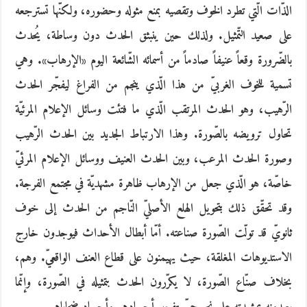
الذّات الّتي تطرد الخوف وتقصيه بمنع مثوله وحضوره، ولكنّها تسترجعه
على صعيد التّمثيل. ولذلك حين ينبثق الحدث دون وساطة، يُحدث
بالضّرورة وقعاً عنيفاً صادماً من أسمائه الشّائعة اليوم «الإرهاب». وهي
تسمية للخوف الغربيّ من هذا الّذي ينجم من الفراغ ليفجّر الحدث
الرّهيب، وهو الحدث المرتقب الّذي ما فتئت وسائل الإعلام المرئيّة
تحاول ترويضه بالصّورة. وهذا الارتباط الجديد بين الحدث الرّهيب
وصورة الحدث المرعب، وبين الحدث العنيف ووسائل الإعلام المرئيّ
خاصّة، هو الّذي جعل من الإرهاب ظاهرة مشهديّة في مجتمع الفرجة.
وقد تحقّق ذلك بتحويل الهلع الأصليّ النّاجم من الحدث إلى خوف
ثانويّ قد تولّت الصّورة صناعته. أمّا أبطال الأحداث فيوجدون خارج
الاستديوهات المغلقة، حيث يهيمنون على قطاع العنف الواقعيّ. وهم،
بخلاف صنّاع الصّورة، لا يكرّرون الحدث بتمثيله في الصّورة، وإنّما