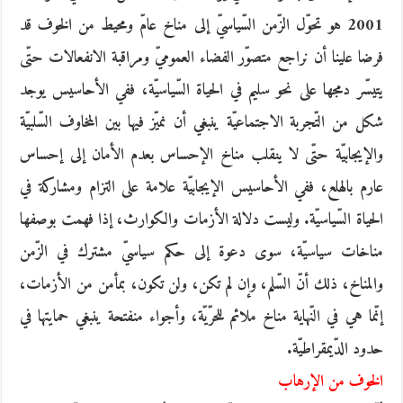
2001 هو تحوّل الزّمن السّياسيّ إلى مناخ عامّ ومحيط من الخوف قد
فرضا علينا أن نراجع متصوّر الفضاء العموميّ ومراقبة الانفعالات حتّى
يتيسّر دمجها على نحو سليم في الحياة السّياسيّة، ففي الأحاسيس يوجد
شكل من التّجربة الاجتماعيّة ينبغي أن نميّز فيها بين المخاوف السّلبيّة
والإيجابيّة حتّى لا ينقلب مناخ الإحساس بعدم الأمان إلى إحساس
عارم بالهلع، ففي الأحاسيس الإيجابيّة علامة على التزام ومشاركة في
الحياة السّياسيّة. وليست دلالة الأزمات والكوارث، إذا فهمت بوصفها
مناخات سياسيّة، سوى دعوة إلى حكم سياسيّ مشترك في الزّمن
والمناخ، ذلك أنّ السّلم، وإن لم تكن، ولن تكون، بمأمن من الأزمات،
إنّما هي في النّهاية مناخ ملائم للحرّيّة، وأجواء منفتحة ينبغي حمايتها في
حدود الدّيمقراطيّة.
الخوف من الإرهاب