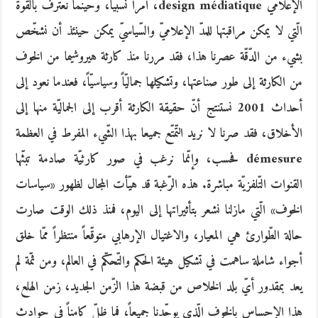
الإعلاميّ design médiatique، أمراً نسبيّاً، وحينما نعترف بالقوّة
الّتي لا يمكن مراقبتها للمدّ الإعلاميّ والسّياسيّ يمكن حينئذ أن نشخّص
بشيء من الدّقّة عصرنا هذا، فقد مررنا منذ كارثة هيروشيما من الخوف
من الكارثة إلى طور صناعتها، وتشكيلها جماليّاً وسياسيّاً، فعندما نعود إلى
أحداث 2001 نستنتج أنّ حقيقة الكارثة أقرب إلى الجماليّة منها إلى
الأخلاق، فقد صرنا لا نريد التّمتّع جميعا بهذا الشّيء المفرط في العظمة
démesure فحسب، وإنّما نرغب في صور كارثيّة صادمة تبثّها
القنوات التّلفزيّة مباشرة. هذه الرّغبة قد هيّأت المجال لظهور «سياسات
الخوف» الّتي مازلنا نشعر بتأثيراتها إلى اليوم، فمنذ ذلك الوقت صارت
حالة الطّوارئ هي المعيار، والاغتيال الإرهابي متوقّعاً منتظراً ممّا خلق
أجواء شاملة ساهمت في تشكيل هيئة الحكم والتّحكّم في العالم، ومن ثمّة لم
يعد بمقدور أيّ بلد الخلاص من قبضة هذا الزّمن الجديد، زمن الهلع،
هذا الإحساس بالخوف الّذي يوحّدنا جميعاً، فما ظلّ كامناً في حوادث