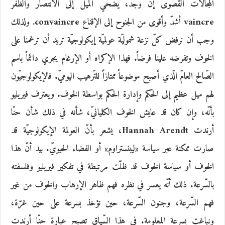
المجالات القصوى إن وجد، يضحي الميل إلى الانتصار والظّفر
vaincre أشدّ وأقوى من الجنوح إلى الإقناع convaincre. ولذلك
وجب أن نرفض كلّ نزعة شموليّة عولميّة إيكولوجيّة تريد أن ترغمنا على
الخوف وتفرضه علينا فرضاً. فهذا الإكراه أو الإرغام يجري دائماً باسم
الصّالح العامّ الّذي أصبح موضوعاً ممتازاً للتّرهيب اليوميّ. فالإيكولوجيّون
لهم ميل عظيم إلى الحكم وإدارة الحكم بواسطة الخوف. ويعترف فيريليو
بأنّه، وإن كان قد عايش الخوف الكليانيّ، شأنه في ذلك شأن حنّا
أرندت Hannah Arendt، يشعر بأنّ العولمة الإيكولوجيّة قد
صارت ممكنة عبر سياسة «ليبنستراوم» أو الفضاء الحيويّ. بيد أنّ هذا
الخوف أو سياسة الخوف قد ظلّت مرتبطة في تفكير فيريليو وفلسفته
بالسّرعة. ذلك أنّه يعسر في نظره فهم ظاهر الإرهاب والخوف من غير
فهم السّرعة، وجنون السّرعة، حين نؤخذ بسرعة على حين غرّة،
ونباغت بسرعة المعلومة. في هذا السّياق تصبح عبارة حنّا أرندت