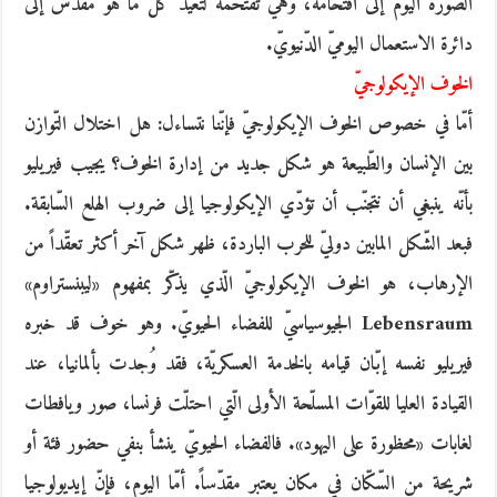
الصّورة اليوم إلى اقتحامه، وهي تقتحمه لتعيد كلّ ما هو مقدّس إلى
دائرة الاستعمال اليوميّ الدّنيويّ.
الخوف الإيكولوجيّ
أمّا في خصوص الخوف الإيكولوجيّ فإنّنا نتساءل: هل اختلال التّوازن
بين الإنسان والطّبيعة هو شكل جديد من إدارة الخوف؟ يجيب فيريليو
بأنّه ينبغي أن نتجنّب أن تؤدّي الإيكولوجيا إلى ضروب الهلع السّابقة.
فبعد الشّكل المابين دوليّ للحرب الباردة، ظهر شكل آخر أكثر تعقّداً من
الإرهاب، هو الخوف الإيكولوجيّ الّذي يذكّر بمفهوم «ليبنستراوم»
Lebensraum الجيوسياسيّ للفضاء الحيويّ. وهو خوف قد خبره
فيريليو نفسه إبّان قيامه بالخدمة العسكريّة، فقد وُجدت بألمانيا، عند
القيادة العليا للقوّات المسلّحة الأولى الّتي احتلّت فرنسا، صور ويافطات
لغابات «محظورة على اليهود». فالفضاء الحيويّ ينشأ بنفي حضور فئة أو
شريحة من السّكّان في مكان يعتبر مقدّساً. أمّا اليوم، فإنّ إيديولوجيا