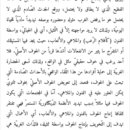
الفظيع الّذي لا يطاق ولا يحتمل، ووقع الحدث الصّادم الّذي لا
يحتمل هو ما يرفض الغرب مثوله وحضوره بوصفه تهديداً مادّيّاً للحياة
اليوميّة، ولذلك لا يريد مواجهته إلاّ في التّمثيل، أي في الخياليّ، بواسطة
الفنون (كأفلام الرّعب) والملاهي والألعاب، حيث يجد فيها المستهلك
أو المتفرّج ما يثير من الانفعالات أشدّها قرباً من الخوف الأصليّ. فلا
أحد يرغب في خوف حقيقيّ ماثل في الواقع، ولذلك تسعى الحضارة
الغربيّة إلى حماية أفرادها من هذا اللّقاء الواقعيّ بالأحداث الصّادمة الّتي
تبعث على الخوف، فتعمد إلى تعويض الخوف الأصليّ بخوف ثانويّ
يمكن العثور عليه في الفنون والملاهي. أمّا في المجتمعات الّتي يكون
الخوف فيها ماثلاً بسبب تهديد الأنظمة الدّيكتاتوريّة المستمرّ فهي تفتقر
لثقافة إنتاج الخوف بالفنون والملاهي والألعاب، أي الأعمال الّتي
تهدف إلى التّخويف بإنتاج الخوف بواسطة تمثيله، فالذّات الغربيّة هي