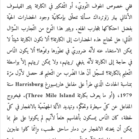
ففي خصوص الخوف النّوويّ، أو التّفكير في الكارثة يثير الفيلسوف
الألماني بيتر زلوترداك مسألة تتعلّق بإمكانيّة وجود الحضارات الحيّة
بفضل احتكاكها بتجارب الهلع. ويثير هذا النّوع من التّجارب السّؤال
التّالي: هل تحتاج هذه الحضارات إلى الكارثة؟ ألا تكون الكارثة شيئاً لا
يمكن الاستغناء عنه لأنّه ضروريّ في تطوّرها ونموّها؟ ألا يكون النّاس
في حاجة إلى الكارثة لأنّه ينبغي تربيتهم، ولا يمكن تربيتهم إلاّ بواسطة
التّعليم بالكارثة؟ لنسجّل أنّ هذا الضّرب من التّعليم قد حصل لأوّل مرّة
بمناسبة الحادث الّذي طرأ على مفاعل هاريسبورغ Harrisburg سنة
1979، (أو ما يعرف بكارثة Three Mile Island). فبخروج
المفاعل عن كلّ سيطرة وتحكّم، وتهديد الآلة الجهنّميّة بالانفجار في كلّ
لحظة، كان النّاس يمسكون بأنفاسهم هلعاً لأنّهم لم يكونوا على علم بما
يمكن أن يحدثه الانفجار من دمار ساحق فحسب، وإنّما كانوا عاجزين