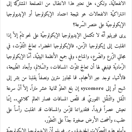
الانفعاليّة. ولكن، هل نعتبر هذا الانتقال من المصلحة المشتركة إلى
اشتراكيّة الانفعالات هو نتيجة اعتماد الإيكولوجيا أو الإيديولوجيا
الإيكولوجيّة على عنصر السّرعة؟
يرى فيريليو أنّه لا تكتمل الإيديولوجيا الإيكولوجيّة على نحو تامّ إلاّ إذا
انقلبت إلى إيكولوجيا الزّمن. فالإيكولوجيا الخضراء تعالج التّلوّث، في
مجالي الزّرع والضّرع، والمناخ، وفي جميع الأنظمة البيئيّة. أمّا الإيكولوجيا
الرّماديّة فينبغي لها أن تعالج تلوّث المسافات، والسّلالم، وأبعاد الطّبيعة،
فالأشياء توجد عبر الأحجام. فما تجاوز مترين ونصفاً يقلبنا من بشر إلى
شبح أو إلى sycomore إن بلغ العلوّ ثمانية عشر متراً. إلاّ أنّ سرعة
النّقل والتّنقّل الفوريّ قد قلّص المسافات فصار العالم كلاشيء. إنّنا
نعيش عصراً فريداً. فتقديراتنا للزّمن والمسافات قد انقلبت رأساً على
عقب، وأضحت الأرض صغيرة جدّاً على التّطوّر.
وأمام هذه التّحوّلات الجديدة، يرى فيريليو أنّ الإيديولوجيا الإيكولوجيّة