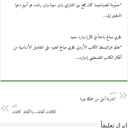
*حسّونة المصباحيما كان يجمع بين الفارابي وابن سينا وابن رشد، هو أنهم دعوا
المسلمين إلى…
فخري صالح باحثاً في فكر إدوارد سعيد
*خالد غزاليسلط الكاتب الأردني فخري صالح الضوء على المفاصل الأساسية من
أفكار الكاتب الفلسطيني إدوارد…
السابق
كشرتنا أحلى من ضحكة غيرنا
التالي
الكائنات ألفاظ.. والألفاظ كائنات
اترك تعليقاً