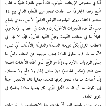
أمّا في خصوص الإرهاب السّياسي، فقد أصبح ظاهرة عالميّة ما فتئت
تتّسع رقعته الجغرافيّة منذ حادث تفجير مبنى التّجارة العالمي يوم 11
سبتمبر 2001. ويرى الفيلسوف الفرنسي التونسيّ الأصل، مهدي بلحاج
قاسم، أنّ هذه التّفجيرات الانتحاريّة إن وجدت في الخطاب الإسلامويّ
تمثيلاً لها في خطاب الشّهادة وسجلّ الشّهيد الدّينيّ، فإنّها لا تجد في
الخطاب الغربيّ بكلّ تنويعاته الفلسفيّة والقانونيّة والأدبيّة… أيّ تمثيل،
لأنّه حدث فريد خارق للعادة بسبب خروجه عن المعتاد. ولعلّ ما
يسمّى اليوم باسم «الإرهاب» إنّما هو الوَقْع الّذي تخلّفه الأحداث العنيفة
حين تنبثق (عكس الحرب) دون سالف إنذار ولا توقّع ولا حسبان.
إنّها أحداث مباغتة، تنفجر بخرقها للمعتاد، فيقلبها ذلك الانفجار أحياناً
إلى كارثة، بعد أن فقدت التّمثيل الّذي كان يجعلها معتادة وداخلة في
مجرى العادة.
ويرى مهدي بلحاج قاسم أنّ للحدث بنية الاغتصاب، بل له سمات