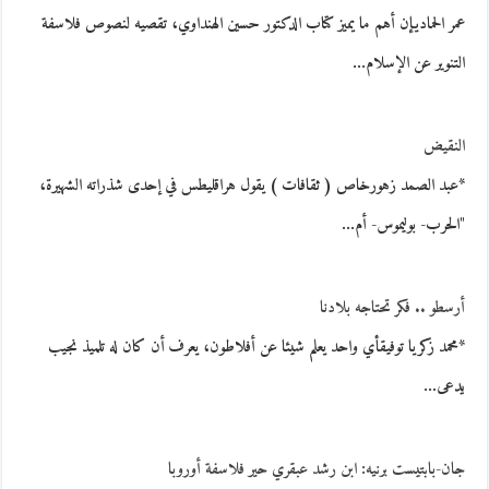
عمر الحماديإن أهم ما يميز كتاب الدكتور حسين الهنداوي، تقصيه لنصوص فلاسفة
التنوير عن الإسلام…
النقيض
*عبد الصمد زهورخاص ( ثقافات ) يقول هراقليطس في إحدى شذراته الشهيرة،
"الحرب- بوليموس- أم…
أرسطو .. فكر تحتاجه بلادنا
*محمد زكريا توفيقأي واحد يعلم شيئا عن أفلاطون، يعرف أن كان له تلميذ نجيب
يدعى…
جان-بابتيست برنيه: ابن رشد عبقري حير فلاسفة أوروبا