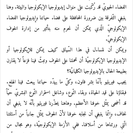
الفضاء الحيويّ قد رُكّبت على منوال إيديولوجيا الإيكولوجيا والبيئة. وهنا
ينبغي التّفرقة بين ضرورة المحافظة على فضاء حياتنا وإيديولوجيا الفضاء
الإيكولوجيّ الّذي يمكن أن نحرم منه بتأثير من إدارة الخوف
الإيكولوجيّ.
ويمكن أن نتساءل في هذا السّياق كيف يمكن للإيكولوجيا أو
الإيديولوجيا الإيكولوجيّة أن تحملنا على الخوف وتبثّ فينا فزعاً لا يقارن
بطبيعة الحال بالإيديولوجيا الكليانيّة؟
يجيب فيريليو بأنّنا بشر فانون، وكلّ ما يهدّد حياتنا يبعث فينا الهلع.
فبقاؤنا على قيد الحياة، وبقاء النّوع، وشاغل استمرار النّوع البشريّ حيّاً
قد أضحى يمثّل خوفنا الأعظم. وهاهنا يحذّرنا فيريليو بأنّه لا ينبغي أن
نخاف، وإنّما ينبغي أن نجابه خوفنا لأنّ الخوف يمثّل جانباً من أسئلتنا
الّتي ورثناها من أسلافنا. ففي الأزمة الإيكولوجيّة، وهو مجال من