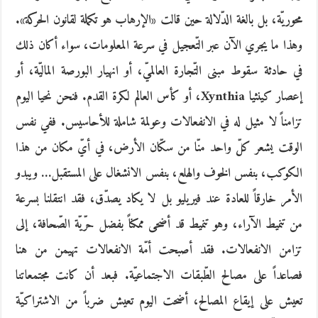
محوريّة، بل بالغة الدّلالة حين قالت «الإرهاب هو تكملة لقانون الحركة».
وهذا ما يجري الآن عبر التّعجيل في سرعة المعلومات، سواء أكان ذلك
في حادثة سقوط مبنى التّجارة العالميّ، أو انهيار البورصة الماليّة، أو
إعصار كينثيا Xynthia، أو كأس العالم لكرة القدم. فنحن نحيا اليوم
تزامناً لا مثيل له في الانفعالات وعولمة شاملة للأحاسيس. ففي نفس
الوقت يشعر كلّ واحد منّا من سكّان الأرض، في أيّ مكان من هذا
الكوكب، بنفس الخوف والهلع، بنفس الانشغال على المستقبل… ويبدو
الأمر خارقاً للعادة عند فيريليو بل لا يكاد يصدّق، فقد انتقلنا بسرعة
من تنميط الآراء، وهو تنميط قد أضحى ممكناً بفضل حرّيّة الصّحافة، إلى
تزامن الانفعالات. فقد أصبحت أمّة الانفعالات تهيمن من هنا
فصاعداً على مصالح الطّبقات الاجتماعيّة. فبعد أن كانت مجتمعاتنا
تعيش على إيقاع المصالح، أضحت اليوم تعيش ضرباً من الاشتراكيّة