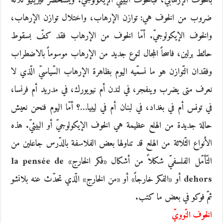
بالخوف الإرهابيّ، فبالخوف البيئيّ الإيكولوجيّ. ويستحضر فيريليو ثلاثة
ضروب من الخوف هي: توازن الإرهاب، واختلال توازن الإرهاب،
والخوف الإيكولوجيّ. أمّا الخوف من الإرهاب فقد كفّ بسقوط
حائط برلين، فاسحاً المجال لنوع جديد من الإرهاب موسوماً بالاضطراب
وفقدان التّوازن هو ما نسمّيه اليوم بظاهرة الإرهاب السّياسيّ الّذي لا
نعرف متى يضرب وينفجر، في لندن أم نيويورك، في مدريد أم فرنسا،
في تونس أم في بغداد، في لبنان أم في ليبيا…؟ أمّا اليوم فنحن نعيش
حالة جديدة من الهلع عظيمة هي الخوف الإيكولوجيّ أو البيئيّ. هذه
الأنواع الثّلاثة من الهلع قد تناولها بعض الفلاسفة بالدّرس جاعلين من
التّأمّل الفلسفيّ شكلاً من أشكال «فكر الخارج» la pensée de
dehors أو «الفكر خارجاً» أو «من الخارج» الّذي تحدّث عنه بلانشو
ثمّ فوكو في بعض ما كتب.
الخوف النّوويّ