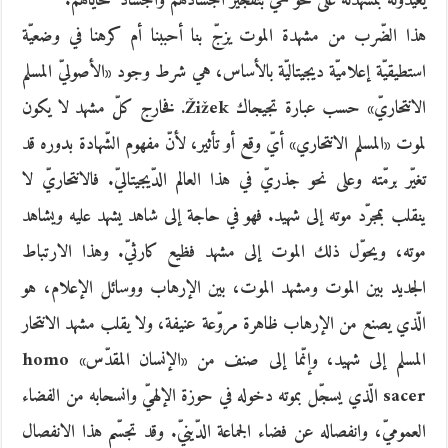
يعيدونه بمشهدته على نحو حيّ بتفجير أجسادهم وأجساد ضحاياهم.
هذا الضّرب من مشهدة الموت يزجّ بنا أحببنا أم كرهنا في وضعيّة
استطيقيّة إعلاميّة ديجيتاليّة بالأساس، هي شرط وجود «الأصوليّ المسلم
الانتحاريّ» حسب عبارة تجيجاك Žižek. فخارج كلّ مشهد لا يكون
لموت «المسلم الانتحاري» أيّ وقع أو تأثير، لأنّ مفهوم الشّهادة بدوره قد
تغيّر برمّته وعلى نحو جذريّ في هذا العالم الدّيجيتاليّ. فالانتحاريّ لا
ينقلب بمجرّد موته إلى شهيد. فهو في حاجة إلى شاهد يشهد عليه ويشاهد
موته، ويحوّل ذلك الموت إلى مشهد فظيع كارثيّ. وهذا الارتباط
الجديد بين الموت ومشهد الموت، بين الإرهاب ووسائل الإعلام، هو
الّذي يصنع من الإرهاب ظاهرة مروّعة عنيفة، ولا يقلب مشهد الانتحار
المسلم إلى شهيد، وإنّما إلى صنف من «الإنسان المقدّس» homo
sacer الّذي يسجّل بموته دخوله في حوزة الإلهيّ وانسحابه من الفضاء
العموميّ، وانفصاله عن فضاء الجماعة الدّينيّ. وقد تجسّم هذا الانفصال