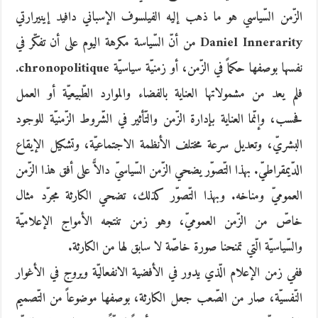
الزّمن السّياسي هو ما ذهب إليه الفيلسوف الإسباني دافيد إينيرارتي
Daniel Innerarity من أنّ السّياسة مكرهة اليوم على أن تفكّر في
نفسها بوصفها حكماً في الزّمن، أو زمنيّة سياسيّة chronopolitique.
فلم يعد من مشمولاتها العناية بالفضاء والموارد الطّبيعيّة أو العمل
فحسب، وإنّما العناية بإدارة الزّمن والتّأثير في الشّروط الزّمنيّة للوجود
البشريّ، وتعديل سرعة مختلف الأنظمة الاجتماعيّة، وتشكيل الإيقاع
الدّيمقراطيّ. بهذا التّصوّر يضحي الزّمن السّياسيّ دالاًّ على أفق هذا الزّمن
العموميّ ومناخه. وبهذا التّصوّر كذلك، تضحي الكارثة مجرّد مثال
خاصّ من الزّمن العموميّ، وهو زمن تنتجه الأمواج الإعلاميّة
والسّياسيّة الّتي تمنحنا صورة خاصّة لا سابق لها من الكارثة.
ففي زمن الإعلام الّذي يدور في الأفضية الانفعاليّة ويروج في الأغوار
النّفسيّة، صار من الصّعب جعل الكارثة، بوصفها موضوعاً من التّصميم