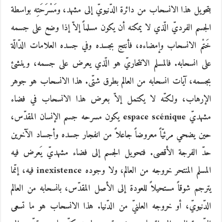
بتحويل هذا الانسحاب من دائرة الدّنيويّ إلى مشهد، ومَسْرَحَتِه بواسطة
الجسم الفرديّ الّذي لا يمكنه أن يكون مسلماً إلاّ إذا وضع على جسمه
خَتْم الانسحاب وإمضاءه، فأنتج بجسده وفي جسده العلامات الدّالّة
على انسحابه. فالمسلم الانتحاريّ هو الّذي يعرض على جسمه، وينشئ
بجسمه، آيات انسحابه من العالم بطرق شتّى. هذا الانسحاب هو جوهر
الإرهاب، ولكنّه لا يكتمل إلاّ بعرض هذا الانسحاب في فضاء
مشهديّ espace scénique يكون مسرحه جسم الإنسان المقدّس،
حين يضحي مرئيّاً معروضاً جاعلاً من انفجار جسده وأجساد الآخرين
حدّ الفرجة الأقصى. فتحويل الجسم إلى فضاء مشهديّ يَعرض فيه
المسلم المنتحر خروجه من العالم، ولا وجوده inexistence فيه، إنّما
يترجم شوقاً مستحيلاً للعودة إلى الأصل المقدّس، بانسحابه من العالم
الدّنيويّ، أو خروجه العلنيّ من الدّنيا. هذا الانسحاب هو ما تسعى