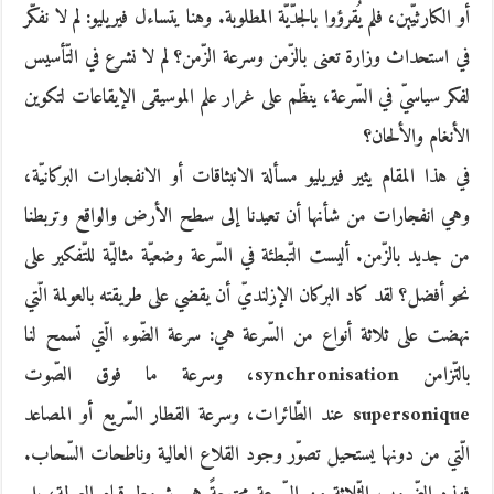
أو الكارثيّين، فلم يُقرؤوا بالجدّيّة المطلوبة. وهنا يتساءل فيريليو: لم لا نفكّر
في استحداث وزارة تعنى بالزّمن وسرعة الزّمن؟ لم لا نشرع في التّأسيس
لفكر سياسيّ في السّرعة، ينظّم على غرار علم الموسيقى الإيقاعات لتكوين
الأنغام والألحان؟
في هذا المقام يثير فيريليو مسألة الانبثاقات أو الانفجارات البركانيّة،
وهي انفجارات من شأنها أن تعيدنا إلى سطح الأرض والواقع وتربطنا
من جديد بالزّمن. أليست التّبطئة في السّرعة وضعيّة مثاليّة للتّفكير على
نحو أفضل؟ لقد كاد البركان الإزلنديّ أن يقضي على طريقته بالعولمة الّتي
نهضت على ثلاثة أنواع من السّرعة هي: سرعة الضّوء الّتي تسمح لنا
بالتّزامن synchronisation، وسرعة ما فوق الصّوت
supersonique عند الطّائرات، وسرعة القطار السّريع أو المصاعد
الّتي من دونها يستحيل تصوّر وجود القلاع العالية وناطحات السّحاب.