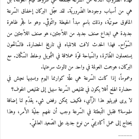
فهذه الضّروب الثّلاثة من السّرعة مجتمعةً هي شروط قيام العولمة، بل
هي من أسباب وجودها الضّروريّة. لقد سجّل البركان إخفاق السّرعة
المافوق صوتيّة، وذلك باسم مبدأ الحيطة والتّوقّي. وهو ما فجّر ظاهرة
جديدة هي ابتداع صنف جديد من اللاّجئين، هو صنف اللاّجئين من
السّوّاح. فهذا الحدث لافت للانتباه في تاريخ الحضارة. فالسّائحون
يستعملون الطّائرة، والسّياحة قوّة عملاقة في التّمويل وخلط السّكّان. مع
البركان، هوجمت العولمة في واحد من ثالوث سرعتها.
وعموماً، إذا كانت السّرعة هي علّة كوارثنا اليوم وبسببها نعيش في
حضارة الهلع أفلا يكون في تقليص السّرعة سبيل إلى تقليص الخوف؟
لا يرى فيريليو هذا الرّأي، فكيف يمكن رفض شيء يقدّم لنا إضافة
ملموسة؟ فقبل التّبطئة في السّرعة وجب أن نفهم جليّة الأمر، وهذا
يحتاج إلى عمل أكاديميّ من نوع جديد على الصّعيد العالميّ.
_____