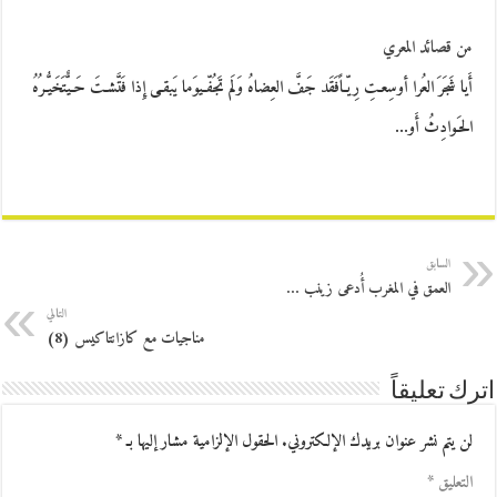
من قصائد المعري
أَيا شَجَرَ العُرا أوسِعـتِ رِيّـاًفَقَد جَفَّ العِضاهُ وَلَم تَجُفّـيوَما يَبقـى إِذا فَتَّشـتَ حَـيٌّتَخَيُّـرُهُ
الحَـوادِثُ أَو…
السابق
العمق في المغرب أُدعى زينب …
التالي
مناجيات مع كازانتاكيس (8)
اترك تعليقاً
لن يتم نشر عنوان بريدك الإلكتروني.
الحقول الإلزامية مشار إليها بـ
*
التعليق
*