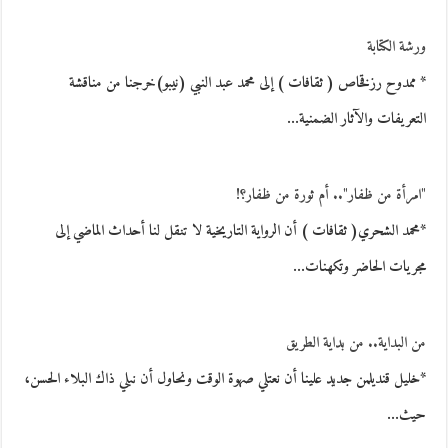
ورشة الكتابة
* ممدوح رزقخاص ( ثقافات ) إلى محمد عبد النبي (نيبو)خرجنا من مناقشة
التعريفات والآثار الضمنية…
"امرأة من ظفار".. أم ثورة من ظفار؟!
*محمد الشحري( ثقافات ) أن الرواية التاريخية لا تنقل لنا أحداث الماضي إلى
مجريات الحاضر وتكهنات…
من البداية.. من بداية الطريق
*خليل قنديلمن جديد علينا أن نعتلي صهوة الوقت ونحاول أن نبلي ذاك البلاء الحسن،
حيث…