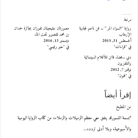
مرتبط
رواية “السواد المر ” .. فن ناعم لمجابهة
مصورتان خليجيتان تفوزان بجائزة حمدان
الإرهاب
بن محمد للتصوير تحت الماء
أغسطس 31, 2015
ديسمبر 13, 2016
في "قراءات"
في "خبر رئيسي"
دبي ..فضاء فاتن للأفلام السينمائية
والتلفزيون
نوفمبر 7, 2012
في "فنون"
إقرأ أيضاً
من المطبخ
*بسمة النسورقد يتفق معي معظم الزميلات والزملاء، من كتاب الزوايا اليومية
والأسبوعية، وبلا أدنى تردد،…