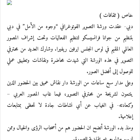
خاص ( ثقافات )
دبي- عقدت ورشة التصوير الفوتوغرافي “وجوه من الأمل” في دبي
بتنظيم من جوانا فرانسيسكو لتنظيم الفعاليات وتحت إشراف المصور
العالمي المقيم في لوس انجلس ايرفين ريفيرا. وشارك العديد من محترفي
التصوير في هذه الورشة التي شهدت محاضرة ونقاشات وتطبيق عملي
للوصول إلى أفضل الصور.
وعلى مدار سبع ساعات من الورشة دار نقاش عميق بين الحضور الذين
ينتمون لشريحة من محترفي التصوير، فيما غاب المصور العربي –
وكعادته- في الغياب عن أي نشاطات جادة لا تحظى بمتابعات
إعلامية.
ومنذ بدء الورشة أتضح ان الحضور هم من أصحاب الرؤى والخيال وممن
لديهم مشاريع غير تقليدية للصورة.