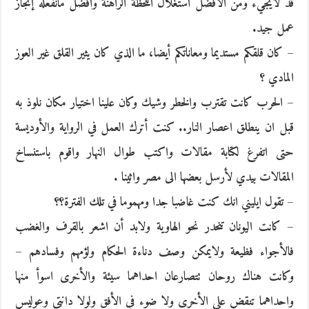
قد لايجيء ومن الأفضل استغلال اللحظة الراهنة وافضل مانفعله إنجاز
عمل جيد.
– كان قلقكم مستديما ومعاناتكم أيضا، ما الذي كان يثير القلق غير العوز
المادي ؟
– الحرب كانت تقترب والخطر وشيك وكان علينا اختيار مكان نلوذ به
قبل ان ينطلق اعصار النار.. كنت أترك العمل في الرواية والأوديسة
حتى اتفرغ لكتابة مقالات واكتب طوال النهار واقوم باستنساخ
المقالات بيدي لأرسل بعضها الى مصر واثينا .
– تقول ايليني انك كنت غاضبا جدا ومهموما في تلك الفترة؟؟
– كانت اليونان تنحدر نحو الهاوية ولابد أن اشعر بالقرف والغضب
فالأجواء فظيعة ولايمكن وصف دناءة الحكام ولؤمهم وفسادهم –
وكانت هناك روحان تتصارعان احداهما سيئة والأخرى اسوأ منها
واحداهما تنقض على الأخرى ولا ضوء في الأفق ولولا دانتي وعوليس