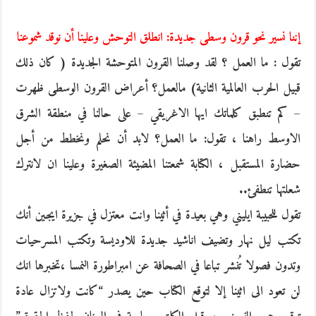
إننا نسير نحو قرون وسطى جديدة: انطلق التوحش وعلينا أن نوقد شموعنا
تقول : ما العمل ؟ لقد وصلنا القرون المتوحشة الجديدة ( كان ذلك
قبيل الحرب العالمية الثانية) مالعمل؟ أعراض القرون الوسطى ظهرت
– كم تنطبق كلماتك ايها الاغريقي – على حالنا في منطقة الشرق
الاوسط راهنا ، تقول: ما العمل؟ لابد أن نحلم ونخطط من أجل
حضارة المستقبل ، الكتابة شمعتنا المضيئة الصغيرة وعلينا ان لانترك
شعلتها تنطفئ..
تقول للحبيبة ايليني وهي بعيدة في أثينا وانت معتزل في جزيرة ايجين أنك
تكتب ليل نهار وتضيف اناشيد جديدة للاوديسة وتكتب المسرحيات
وتدون فصولا تُنشر تباعا في الصحافة عن امبراطورة النمسا ،تخبرها انك
لن تعود الى اثينا إلا لتوقع الكتاب حين يصدر “كانت ولاتزال عادة