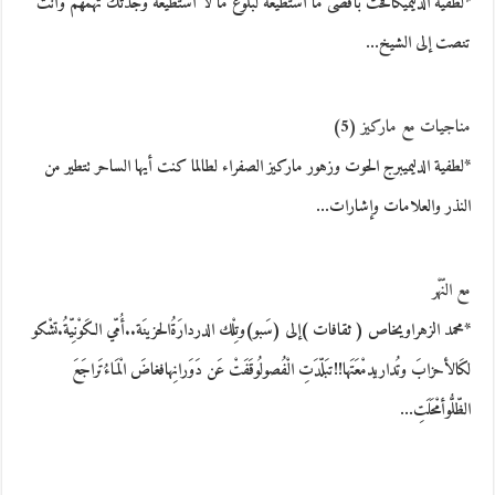
*لطفية الدليميكافحت بأقصى ما أستطيعه لبلوغ ما لا أستطيعه وجدتك تهمهم وأنت
تنصت إلى الشيخ…
مناجيات مع ماركيز (5)
*لطفية الدليميبرج الحوت وزهور ماركيز الصفراء لطالما كنت أيها الساحر تتطير من
النذر والعلامات وإشارات…
مع النّهْر
*محمد الزهراويخاص ( ثقافات )إلى (سَبو)وتِلْك الدردارَةُالحزينَة..أُمّي الكَوْنِيّةُ.تشْكو
لكَالأحزابَ وتُداريدمْعَتَها!!تبَلّدَتِ الْفُصولُوقَفَتْ عَن دَوَرانِهافغاضَ الْمَاءُتَراجَعَ
الظّلُّوأمْحَلَتِ…