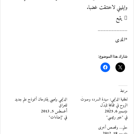
وايليني لاختنقت غضبا.
 يتبع
___________
*المدى
شارك هذا الموضوع:
مرتبط
لطفية الدليمي: سيدة السرد، وصوتُ
الدليمي ولعيبي يقترحان أنموذج علم جديد
الروح في ثقافةٍ تتبدّل
للعراق
ديسمبر 6, 2025
أغسطس 5, 2013
في "خبر رئيسي"
في "إضاءات"
حلم… وقصص أخرى
ديسمبر 18, 2012