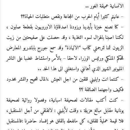
الانسانية عميقة الغور ..
– عانيتم كثيرا أيام الحرب من المجاعة ونقص متطلبات الحياة؟؟
– كنا نصنع خبزنا بأيدينا ويزودنا اصدقاؤنا الاوروبيون بقطعة صابون ،
لكننا اصبنا بالهزال لسوء التغذية ، وقد حصلت على صفيحتين من زيت
الزيتون ثمنا لترجمتي كتاب “الالياذة” وقد سمع جورج باباندريو المعارض
للحكم الملكي ورئيس الوزراء لاحقا – بالأمر واستشاط غضبا على الناشر
المليونير الشهير الذي أهانني واستغلني الى هذا الحد ..
– كنتما انت وايليني قلقين من اجل العيش ،المال شحيح والنشر محدود
فكيف واجهتما الضائقة ؟؟
– كنت أكتب مقالات لصحيفة اسبانية، وفصولا روائية لصحيفة
يونانية مقابل مبالغ هزيلة ، وقلت لأيليني : لاتقلقي من أجل المستقبل،
فلا قيمة عمليةً للقلق، كل مانفعله بالقلق هو إفساد حاضرنا :فالمستقبل