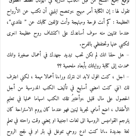
توقيع جميع النسخ من قبل الكاتب سارية في اليونان لحفظ الحقوق”
تقول لها : إن الكتابة أمر مبهج ،وتنصح ايليني أن تكتب عن الأرواح
العظيمة : كم أنت فرحة ومبتهجة وأنت تؤلفين كتابك عن ” غاندي”،
عندما تنتهين منه سوف أساعدك على اكتشاف روح عظيمة اخرى
لتكتبي عنها وتحتفظي بالفرح.
– هل حقا انك لم تكن تحب تبديد جهدك في أعمال صغيرة وانك
عمدت إلى كتابة رواياتك بأبعاد ملحمية ؟؟
– اجل ، كنت اقول لابد ان نترك وراءنا أعمالا مهمة ، لكني اعترف
لك انني كنت امضي أسابيع في تأليف الكتب المدرسية من أجل
الحصول على مال قليل ،وأعتبرُ تلك الكتب اسهاما عمليا في تعليم
الأطفال ، اضع أمامي تجربة لينين فهو عندما كان يروم الاستراحة كان
يترجم القواميس الروسية الى لغات اجنبية او يمضي وقت راحته في تعلم
لغة جديدة ..انا كنت ادع روحي تتوغل في بئر او في لجج الروح