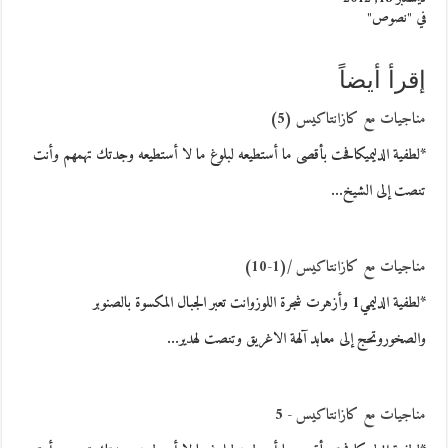
في "نصوص"
إقرأ أيضاً
مناجيات مع كازانتاكيس (5)
*لطفية الدليميكافحت بأقصى ما أستطيعه لبلوغ ما لا أستطيعه وجدتك تهمهم وأنت
تنصت إلى الشيخ…
مناجيات مع كازانتاكيس /(1-10)
*لطفية الدليمي1 وأزهرت شجرة اللوزوانت تعبر الجبال المكسوة بالصنوبر
والصخوروتحج إلى معابد آلهة الاغريق وتنصت لهدير…
مناجيات مع كازانتاكيس - 5