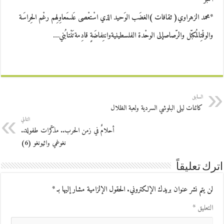
*محمد الزهراوي( ثقافات )الغضَب الوَحيد الذي اسْتعْصى عَلىمَعاوِلِهم رغْم الحِراسَة
والوقْتِالمُكبّل والرّصاصإلى الوحْدة الفلسطينيةوانتِفاضَةٍ قادِمةتَنْتابُني…
السابق
كائنات ليلى البلوشي السردية ولعبة الظلال
التالي
أحلامٌ في زمن الحرب.. مذكّرات طفولة..
نغوغي واثيونغو (6)
اترك تعليقاً
لن يتم نشر عنوان بريدك الإلكتروني.
الحقول الإلزامية مشار إليها بـ
*
التعليق
*