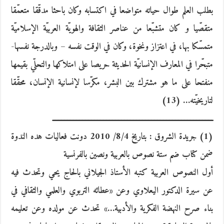
بطلب العلم طوال حياته متواضعا في اكتسابه وكان باحثا مدقّقا متعمّقا
متقصّيا و كان متشبّعا من عناصر الثقافة والهويّة العربيّة الإسلاميّة
متمسّكا بها، في اعتزاز ونخوة، وكان في الوقت نفسه – وبالدرجة نفسها-
متبحّرا في المعارف الإنسانيّة الحديثة حريصا على امتلاكها والتحلّي بقيمها
منفتحا على ما هو مشترك بين البشر، مكرّسا لإنسانية الإنسان، محقّقا
لتاريخيّته… (13)
ـــــــــــــــــــــــــــــــــــــــــــــــــــــــــــــــــــــــــــــــــــــــــــــــــــــــــــ
(1) جريدة الشروق : بتاريخ 8/4/ 2010 دونت فعاليات هده الندوة
ضمن كتاب ضم ستة نصوص بالعربية ونصين بالفرنسية
أول النصوص العربية كتبه الأستاذ الجيلاني بالحاج يحي وتحدث فيه
عن سيرة الدكتور اليعلاوي وعن «عطائه التربوي والعلمي والثقافي في
بناء صرح النهضة الفكرية والأدبية…» تحدث عن مولده وعن تعليمه