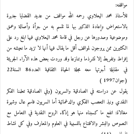
مواقفه:
للأستاذ محمد اليعلاوي رحمه الله مواقف من عديد القضايا جديرة
بالاستعراض وإعادة التذكير بها لما تتسم به من جرأة وأصالة وعمق
وموضوعية وصدورها عن رجل في قامة محمد اليعلاوي فيها ابلغ رد على
الكثيرين ممن يروجون لمواقف أقل ما يقال فيها أنها لا تزيد ما نعيشه من
إفراط وتفريط إلا تشرذما وتنازعا وقد وردت بعض هذه الآراء الجريئة
في مقابلة أجرتها معه مجلة الحياة الثقافية العدد86 السنة22
(جوان1997 )
يقول عن دراسته في الصادقية والسريون (وفي الصادقية تعلمنا الفكر
النقدي ونبذ التعصب الفكري والدغمائية أما السريون فاسم عال وشهرة
مغالاة: انفع ما كسبناه منها هو إذكاء الروح النقدية في التعامل مع
النصوص والبشر والاقتناع بالنسبية في العلوم والمعارف وفي كل نشاط