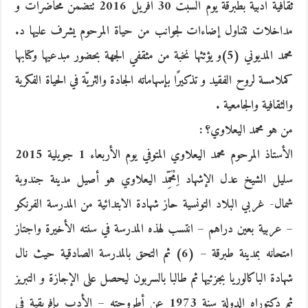
ثقافية أدبية بطبرقة يوم السبت 30 أفريل 2016 تتضمن محاضرات و
مداخلات تتناول إضاءات لجوانب من حياة المرحوم يشرف عليها د.
محمد المديوني (5)و يؤثثها نخبة من مثقفي الجهة بحضور مبدعيها وكتابها
كملامسة لروح الفقيد و تذكيرًا بإسهاماته الجادة والثريّة في الحياة الفكرية
والثقافية والجامعية .
من هو محمد اليعلاوي؟ :
الأستاذ المرحوم محمد اليعلاوي المتوفي يوم الأربعاء 1 جويلية 2015
سليل الشيخ عدل الإشهاد اِمْحَمِّد اليعلاوي هو أصيل مدينة جندوبة
شمال- غربي البلاد التونسية حاز شهادة الابتدائية من المدرسة الفرنكو
– عربية بعين دراهم – انتسب لهذه المدرسة في سنته الأخيرة واجتاز
امتحانه بمدينة طبرقة – (6) ثم التحق بالمدرسة الصادقية حيث نال
شهادة الباكالوريا بجزئيها ثم طالبا بالسربون ليحصل على الإجازة و التبريز
ثم دكتوراه الدولة سنة 1973 عن أطروحته – الأدب بإفريقية في