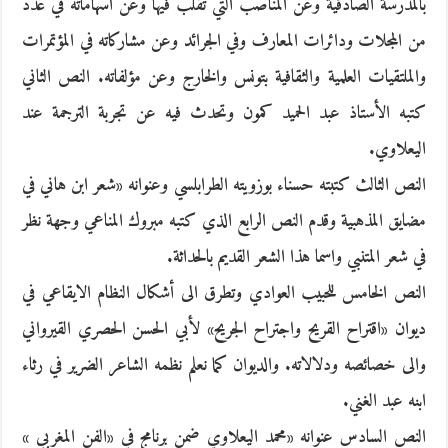
بالمدرسة الصادقية وعن المناصب التي تقلب فيها وعن اسهاماته في عدد
من المجلات ودائرات المعارف وفي الجرائد وعن مشاركاته في المؤتمرات
والملتقيات العلمية والثقافية بتونس والخارج وعن مؤلفاته. النص الثاني
كتبه الأستاذ عبد الحميد كمون وتحدث فيه عن تجربة الترجمة عند
اليعلاوي.
النص الثالث كتبته حسناء بوزويته الطرابلسي وعنوانه «شعر ابن هاني في
مضايق المذهبية وقدم النص الرابع الذي كتبه مبروك المناعي وجهة نظر
في شعر المتنبي واسما هذا الشعر القديم بالحداثة.
النص الخامس للحبيب العوادي وتطرق الى أشكال النظام الايقاعي في
ديوان «اقتراح القريح واجتراح الجريح» لأبي الحسن الحصري القيرواني
والى خصائصه ودلالاته. والديوان كما نعلم نظمه الشاعر الضرير في رثاء
ابنه عبد الغني.
النص السادس عنوانه «محمد اليعلاوي ضمن برنامج في «الفن المغربي »