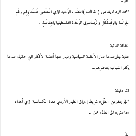
الْحَجَر..
*محمد الزهراويخاص ( ثقافات )الغضَب الوَحيد الذي اسْتعْصى عَلىمَعاوِلِهم رغْم
الحِراسَة والوقْتِالمُكبّل والرّصاصإلى الوَحْدة الفلسطينيةوانتِفاضَةٍ…
الثقافة الغائبة
عناية جابرعندما تنهار الأنظمة السياسية وتنهار معها أنظمة الأفكار التي حملتها، عندما
يكفر الشباب بحاضرهم…
22 دقيقة
*فجر يعقوبمن «حلّل» شريط إحراق الطيار الأردني معاذ الكساسبة الذي أهداه
«داعش» الى العالم، عمل…
الحجَر