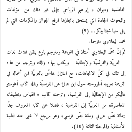
الفاطمية وديوان « إبراهيم الرياحي »إلى غير ذلك من المؤلفات
والبحوث الجادة التي يستحق بانجازها ارفع الجوائز والمكرمات التي لم
ينل منها شيئا يذكر … (9)
محمد اليعلاوي مترجما :
ثمّ إنّ محمّد اليعلاوي أستاذ في الترجمة ومترجم بارع يتقن ثلاث لغات
– العربيّة والفرنسيّة والإيطاليّة – ويكتب بهذه وتلك ويترجم من هذه
إلى تلك في كلّ الاتجاهات، مع اعتزاز خاصّ بالعربيّة فمن أعماله في
الترجمة تعريبه أطروحته حول ابن هانئ عن الفرنسيّة ونقله كتاب أغوستو
غالّيكو من الإيطاليّة إلى الفرنسية، وترجمته كتاب « القياس وتطبيقاته
المعاصرة» من العربيّة إلى الفرنسية ، فضلا عن كتابه المعروف جدّا
«مائة نصّ عربي ومائة نصّ فرنسي» وهو مرجع لا غنى عنه لطلبة
الأستاذية والمرحلة الثالثة (10).