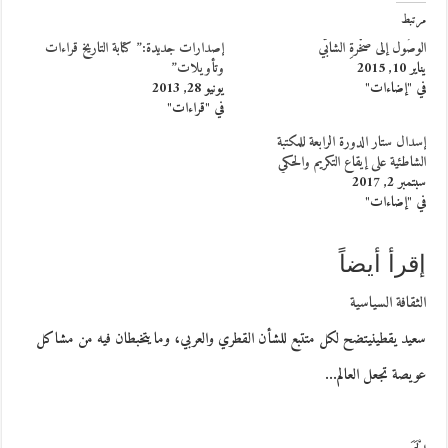
مرتبط
الوصُول إلى صخْرةِ الشابّي
إصدارات جديدة:” كتابة التاريخ قراءات
يناير 10, 2015
وتأويلات”
في "إضاءات"
يونيو 28, 2013
في "قراءات"
إسدال ستار الدورة الرابعة للمكتبة
الشاطئية على إيقاع التكريم والحكي
سبتمبر 2, 2017
في "إضاءات"
إقرأ أيضاً
الثقافة السياسية
سعيد يقطينيتضح لكل متتبع للشأن القطري والعربي، وما يتخبطان فيه من مشاكل
عويصة تجعل العالم…