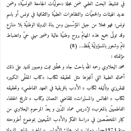
في تنشيط البحث العلمي ضمن مجلة «حوليّات الجامعة التونسيّة» وضمن
عديد الهيئات والجمعيّات والتظاهرات العلميّة والثقافية في تونس أو باسم
تونس: فهو فعلا من جيل المؤسّسين ومن بناة الدولة الوطنيّة بلا منازع
وقد تولّى جميع هذه المهامّ بروح وطنيّة عالية وضمير مهني حيّ وانضباط
تامّ وشعور بالمسؤوليّة يّقظ… (8)
مؤلفاته :
محمد اليعلاوي رحمه الله باحث جاد و محقّق ثبت وصبور تشهد على ذلك
أعماله العلمية التي أنجزها مثل تحقيقه لكتاب: «كتاب المقفّى الكبير»
للمقريزي وتأليفه لكتاب « الأدب بافريقية في العهد الفاطمي» وتحقيقه
لكتاب « المجالس والمسايرات» للقاضي النعمان وكتاب « تاريخ الخلفاء
الفاطمييّن بالمغرب» لإدريس عماد الدّين و يعدّ المرحوم اليعلاوي من
كبار المتخصّصين في دراسة الفكر والأدب الشّيعيين بموضوع أطروحته
سنة 1973حول ديوان « ابن هانئ الأندلسي » المغربي شاعر الدولة