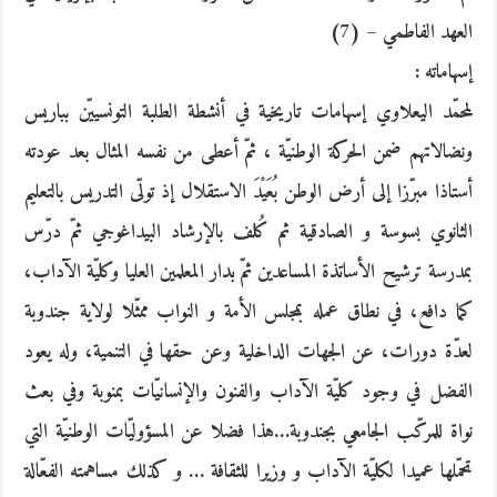
العهد الفاطمي – (7)
إسهاماته :
لمحمّد اليعلاوي إسهامات تاريخية في أنشطة الطلبة التونسييّن بباريس
ونضالاتهم ضمن الحركة الوطنيّة ، ثمّ أعطى من نفسه المثال بعد عودته
أستاذا مبرّزا إلى أرض الوطن بُعَيْدَ الاستقلال إذ تولّى التدريس بالتعليم
الثانوي بسوسة و الصادقية ثم كُلف بالإرشاد البيداغوجي ثمّ درّس
بمدرسة ترشيح الأساتذة المساعدين ثمّ بدار المعلمين العليا وكليّة الآداب،
كما دافع، في نطاق عمله بمجلس الأمة و النواب ممثّلا لولاية جندوبة
لعدّة دورات، عن الجهات الداخلية وعن حقها في التنمية، وله يعود
الفضل في وجود كليّة الآداب والفنون والإنسانيّات بمنوبة وفي بعث
نواة للمركّب الجامعي بجندوبة…هذا فضلا عن المسؤوليّات الوطنيّة التي
تحمّلها عميدا لكليّة الآداب و وزيرا للثقافة … و كذلك مساهمته الفعّالة