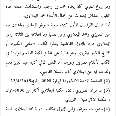
وهو برنامج تلفزي كان يعده محمد بن رجب واستضافت حلقته هذه
الطيب العشاش ليتحدث عن أعمال الأستاذ محمد اليعلاوي.
أما النصان الفرنسيان الأول كتبته منيرة شابوطو الرمادي وتحدثت فيه
عن المقريزي ومحمد اليعلاوي وعن نفسها وما العلاقة بين الثلاثة وعن
اليعلاوي عارفا بالدولة الفاطمية وناشرا لكاتب «المقفى الكبير» أو
التاريخ الكبير للمقريزي وهو عبارة عن تحقيق لكافة التراجم الواردة في
الكتاب لأعلام مصريين وغيرهم أما النص الثاني كتبه عبد العزيز قاسم
وتحدث فيه عن اليعلاوي كاتبا باللسان الفرنسي.
(2) الصفحة الرسمية الالكترونية لوزارة الثقافة- بتاريخ22/4/2015
(3) د, مراد الضويوي : تضم مكتبة اليعلاوي أكثر من 6000عنوان
/ المكتبة الافتراضية – البيروني
(4)منشورات معرض تونس الدولي للكتاب -دورة محمد اليعلاوي لسنة