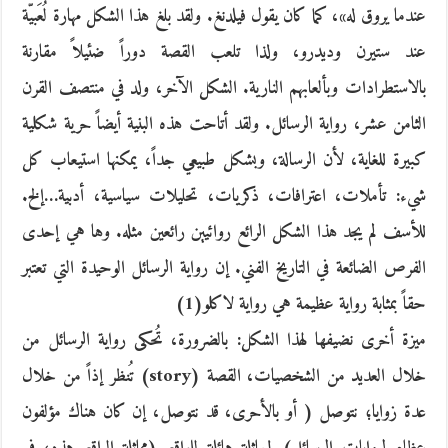
عندما يروق له»، كما كان يقول فيلدنغ. ولقد بلغ هذا الشكل مهارة لُعَبيّة
عند ستيرن وديدرو، ولذا تلعب القصة دوراً ضئيلاً مقارنة
بالاستطرادات وبألعابهم النارية. الشكل الآخر، ولد في منتصف القرن
الثامن عشر، رواية الرسائل. ولقد أتاحت هذه البنية أيضاً حرية شكلية
كبيرة للغاية، لأن الرسالة، وبشكل طبيعي جداً، يمكنها استيعاب كل
شيء: تأملات، اعترافات، ذكريات، تحليلات سياسية، أدبية…إلخ.
للأسف لم يجد هذا الشكل الرائع روائيين رائعين مثله. وها هي إحدى
الفرص الضائعة في التاريخ الفني. إن رواية الرسائل الوحيدة التي تعتبر
حقاً بمثابة رواية عظيمة هي رواية لاكلو(1)
ميزة أخرى نضيفها لهذا الشكل: بالضرورة، تُحكى رواية الرسائل من
خلال العديد من الشخصيات، القصة (story) تُنظر إذاً من خلال
عدة زوايا؛ نتوصل ( أو بالأحرى، قد نتوصل، إن كان هناك مؤلفون