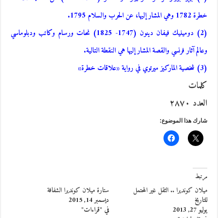
خطرة 1782 وهي المشار إليها، عن الحرب والسلام 1795.
(2) دومينيك فيفان دينون (1747- 1825) نحات ورسام وكاتب ودبلوماسي
وعالم آثار فرنسي والقصة المشار إليها هي النقطة التالية.
(3) شخصية الماركيز ميرتوي في رواية «علاقات خطرة»
كلمات
العدد ٢٨٧٠
شارك هذا الموضوع:
مرتبط
ميلان كونديرا .. الثقل غير المحتمل
ستارة ميلان كونديرا الشفافة
للتاريخ
ديسمبر 14, 2015
يوليو 27, 2013
في "قراءات"