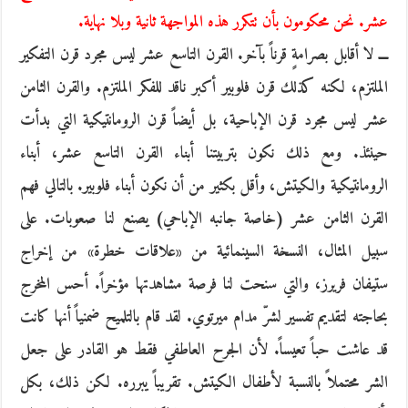
عشر. نحن محكومون بأن تتكرر هذه المواجهة ثانية وبلا نهاية.
ـــ لا أقابل بصرامةٍ قرناً بآخر. القرن التاسع عشر ليس مجرد قرن التفكير
الملتزم، لكنه كذلك قرن فلوبير أكبر ناقد للفكر الملتزم. والقرن الثامن
عشر ليس مجرد قرن الإباحية، بل أيضاً قرن الرومانتيكية التي بدأت
حينئذ. ومع ذلك نكون بتربيتنا أبناء القرن التاسع عشر، أبناء
الرومانتيكية والكيتش، وأقل بكثير من أن نكون أبناء فلوبير. بالتالي فهم
القرن الثامن عشر (خاصة جانبه الإباحي) يصنع لنا صعوبات. على
سبيل المثال، النسخة السينمائية من «علاقات خطرة» من إخراج
ستيفان فريرز، والتي سنحت لنا فرصة مشاهدتها مؤخراً. أحس المخرج
بحاجته لتقديم تفسير لشرّ مدام ميرتوي. لقد قام بالتلميح ضمنياً أنها كانت
قد عاشت حباً تعيساً. لأن الجرح العاطفي فقط هو القادر على جعل
الشر محتملاً بالنسبة لأطفال الكيتش. تقريباً يبرره. لكن ذلك، بكل