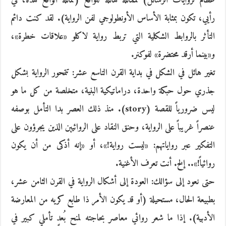
عظام لروايات الرسائل) لمماثلة هائلة للواقع (مماثلة الواقع هذه، في
رأيي، تكون بمثابة الأساس الأونطولوجي لفن الرواية). لقد كنت دائم
التأثر بالروابط الشكلية التي تربط رواية لاكلو «علاقات خطرة»،
و«بينما أرقد محتضرة» لفوكنر.
تغير هائل في الشكل في بداية القرن التاسع عشر: تتمحور الرواية بشكل
جذري حول حبكة واحدة، دراماتيكية البنية، متخلصة من كل ما هو
ليس ضرورياً للقصة (story). منذ ذلك العصر بدا التأمل بوصفه
عنصراً غريباً على الرواية، وحنق النقاد على الروائيين الذين يجرؤون على
التفكير عبر رواياتهم: «ليست رواية!»، أو «إنه أذكى من أن يكون
روائياً!».. إلخ. أنت تعرف الأغنية.
حتى نعود إلى سؤالك: العودة إلى أشكال الرواية في القرن الثامن عشر،
بطبيعة الحال، مستحيلة (أو قد يكون الأمر ذا طابع كريه من المعارضة
الأدبية). إذا ما شعر روائي معاصر بحاجته لمنح بُعدٍ تأملي كبير في