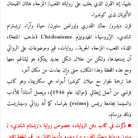
عليها. إنه القرن الذي يغلب على رواياته اللعب/ المزحة؛ هاتان القيمتان
الأثيرتان لدى كونديرا.
قرن ديدرو/ جاك القدري ولورانس ستيرن/ حياة وآراء تريسترام
شاندي. الإيروسية، الهيدونيزم L’hédonisme (مذهب المتعة)،
اللذة، اللعب، المزحة، الحرية… روايات، قيم وموضوعات على الروائي
أن يستعيدها، ولكن من خلال شكل جديد يبتكره هو ليتناغم معها
ومع هذه اللحظة وهذا المكان؛ حتى وإن جاءت من مكان آخر.
هنا ترجمة لحوار مع ميلان كونديرا أجراه جي سكاربيتا، وهو كاتب
فرنسي من أصل إيطالي (مواليد عام 1946)، ويعمل أستاذاً للأدب
والسينما بجامعة ريمس (reims) بفرنسا، كما أنه روائي وسيناريست
وناقد ورسام.
■ ذكرت في كتاب «فن الرواية»، بخصوص رواية «تريستام شاندي» لـ
ستيرن ورواية «جاك القدري» لـ ديدرو «أنهما اثنتان من قمم الخفة اللتين