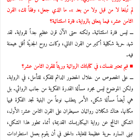
لم تُبلغا لا من قبل ولا من بعد ». ما الذي جعل، وفقاً لك، القرن
الثامن عشر، فيما يتعلق بالرواية، فترة استثنائية؟
ـــ ليس فترة استثنائية. ولكنه حتى الآن قرن عظيم جداً للرواية. لقد
شهد حرية شكلية أكبر من القرن التالي، وكانت روح الجديّة أقل هيمنة
فيه.
■ فيم تعتبر نفسك، في كتاباتك الروائية وريثاً للقرن الثامن عشر؟
ـــ على الخصوص من خلال الحضور الدائم للفكر، للتأمل، في الرواية.
ولكن الموضوع ليس مجرد مسألة القدرة الفكرية من جانب الروائي. بل
هي أيضاً مسألة شكل. الأمر يتطلب نوعاً من البنية تجد الفكرة فيها
مكانها. هناك شكلان روائيان مسيطران على القرن الثامن عشر: الأول،
الشكل الناتج عن رواية البيكاريسك القديمة؛ أثناء تطور هذا الشكل،
تبنى السارد حرية عظيمة للغاية. «الحق في أن يقوم بعمل استطرادات