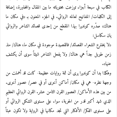
الكتاب في سبعة أجزاء توزعت محتوياته ما بين المقال والمحاورة، إضافة
إلى الكلمات/ المفاتيح لعالمه الروائي. في الجزء المعنون بـ «في مكان ما
هناك» صدّره كونديرا بهذا المقطع من إحدى قصائد الشاعر والروائي
يان سكاسل:
«لا يخترع الشعراء القصائد/ فالقصيدة موجودة في مكان ما، هناك/ منذ
زمن طويل جداً هي هناك/ ولا يفعل الشاعر شيئاً سوى أن يكشف
عنها».
وهكذا بدا أن كونديرا يرى أن ثمة روايات عظيمة- كانت قد أهملت من
وجهة نظره- هي في مكان/ أماكن أخرى أو في عصر/ عصور أخرى.
من بين هذه الأماكن/ العصور القرن الثامن عشر. القرن الروائي العظيم
الذي شهد أكبر قدر من الحرية، سواء على مستوى الشكل الروائي أو
على مستوى الفكر/ الأفكار التي تجد مكانها في الرواية ولا تكون عبئاً