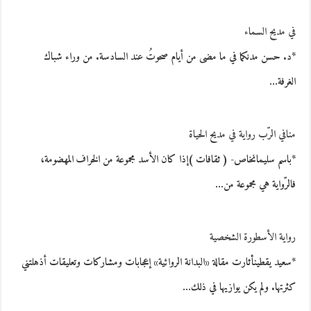
في مديح السماء
*د. حسن مدنكما في ما مضى من أيام صحوتُ عند السادسة. من وراء شباك
الغرفة…
منافي الرّب رواية في مديح الحياة
*باسم سليمانخاص- ( ثقافات )إذا كان الأسد مجموعة من الخراف المهضومة،
فالرّواية هي مجموعة من…
رواية الأسطورة الشخصية
*سعيد يقطينأثارت مقالة «البدانة الروائية» إعجابات ومشاركات وتعليقات أذهلتني
كثرتها. ولم يكن يوازيها في ذلك…