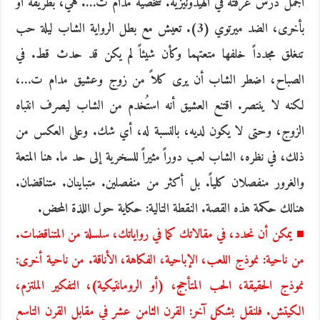
أجمل درس عرفته في الهيدونيزية. شخصية مدام ت…. هي، بطريقة أو
بأخرى، الضد ميرتوي (3). تعيش مع بطل الرواية الشاب ليلة حب
تنغلق مجدداً خلفها متعتهما وكأن شيئاً لم يكن قد حدث قط. في
الصباح، اضطر الشاب أن يرى كلاً من زوج وعشيق مدام ت…،
لكنه لا ينتصر. اقتنع العشيق أنه استُخدم من الشاب ليصرف انتباه
الزوج، وحتى لا يكون لديه، بالنسبة له، أي شك. وعلى العكس من
ذلك، في نظره، الشاب لعب دوراً مثيراً للسخرية إلى حد ما. هنا المتعة
والغرور منفصلان كلياً. بل أكثر من منفصلين. متباينان. متناقضان.
هنالك حكمة هذه القصة. النقطة التالية: حكاية حول اللذة المحض.
■ يمكن أن نحدد، في مقالاتك كما في رواياتك، سلسلة من المتناقضات.
من ناحية: نموذج اللعب، الإباحية، الفكاهة، الأناقة. من ناحية أخرى:
نموذج الحقيقة، الحب المتأجج، (أو الرومانتيكية)، التفكير الملتزم،
الكيتش. فلنقل بشكل آخر: القرن الثامن عشر في مقابل القرن التاسع