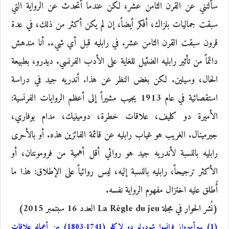
سألتني عن القرن الثامن عشر، لكن عندما أتحدث عن الرواية التي
سبقت جماليات بلزاك، أفكر أيضاً، إن لم يكن أكثر من ذلك، في عدة
قرون سبقت القرن الثامن عشر. في رابليه قبل أي شيء. أنا مندهش
دائماً من تأثير رابليه الضئيل للغاية على الأدب الفرنسي. ديدرو، بطبيعة
الحال، وسيلين. لكن بغض النظر عن هذا. أندريه جيد في دراسة
استقصائية في عام 1913 يجيب مشيراً إلى أعظم الروايات الفرنسية:
الأميرة دو كليف، علاقات خطرة، دومينيك، مدام بوفاري،
جيرمينال. الغريب هو غياب رابليه عن قائمة الفائزين هذه. أو بالأحرى
رابليه بالنسبة لأندريه جيد هو روائي أقل أهمية من فرومونتان، أو
الأكثر ترجيحاً، رابليه بالنسبة إليه، ليس روائياً على الإطلاق: هذا ما
أُطلق عليه اختزال مفهوم الرواية نفسه.
(نُشر الحوار في مجلة La Règle du jeu العدد 16 سبتمبر 2015)
(1) بييرأمبرواز فرانسوا شوديرلو دو لاكلو (1741-1803) من أعماله علاقات