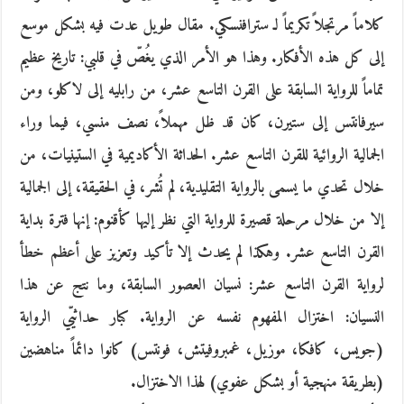
كلاماً مرتجلاً تكريماً لـ سترافنسكي. مقال طويل عدت فيه بشكل موسع
إلى كل هذه الأفكار. وهذا هو الأمر الذي يغُصّ في قلبي: تاريخ عظيم
تماماً للرواية السابقة على القرن التاسع عشر، من رابليه إلى لاكلو، ومن
سيرفانتس إلى ستيرن، كان قد ظل مهملاً، نصف منسي، فيما وراء
الجمالية الروائية للقرن التاسع عشر. الحداثة الأكاديمية في الستينيات، من
خلال تحدي ما يسمى بالرواية التقليدية، لم تُشر، في الحقيقة، إلى الجمالية
إلا من خلال مرحلة قصيرة للرواية التي نظر إليها كأقنوم: إنها فترة بداية
القرن التاسع عشر. وهكذا لم يحدث إلا تأكيد وتعزيز على أعظم خطأ
لرواية القرن التاسع عشر: نسيان العصور السابقة، وما نتج عن هذا
النسيان: اختزال المفهوم نفسه عن الرواية. كبار حداثيّي الرواية
(جويس، كافكا، موزيل، غمبروفيتش، فونتس) كانوا دائماً مناهضين
(بطريقة منهجية أو بشكل عفوي) لهذا الاختزال.