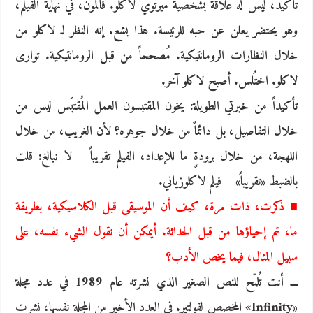
تأكيد، ليس له علاقة بشخصية ميرتوي لاكلو. فالمون، في نهاية الفيلم،
وهو يحتضر يعلن عن حبه للرئيسة. هذا بشع. إنه النظر لـ لاكلو من
خلال النظارات الرومانتيكية. مُصححاً من قبل الرومانتيكية. توارى
لاكلو. اختُلس. أصبح لاكلو آخر.
تأكيداً من خبرتي الطويلة: يخون المقتبسون العمل المُقتبَس ليس من
خلال التفاصيل، بل دائماً من خلال جوهره؟ لأن الغريب، من خلال
اللهجة، من خلال برودةٍ ما للإعداد، الفيلم تقريباً – لا نبالغ: قلت
بالضبط «تقريباً» – فيلم لاكلوزياني.
■ ذكرت، ذات مرة، كيف أن الموسيقى قبل الكلاسيكية، بطريقة
ما، تم إحياؤها من قبل الحداثة. أيمكن أن نقول الشيء نفسه، على
سبيل المثال، فيما يخص الأدب؟
ـــ أنت تُلمّح للنص الصغير الذي نشرته عام 1989 في عدد مجلة
«Infinity» المخصص لفولتير. في العدد الأخير من المجلة نفسها، نشرت