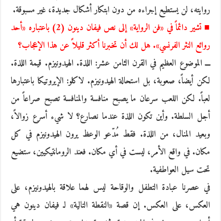
روايته، لن يستطيع إجراءه من دون ابتكار أشكال جديدة، غير مسبوقة.
■ تشير دائماً في «فن الرواية» إلى نص فيفان دينون (2) باعتباره «أحد
روائع النثر الفرنسي». هل لك أن تخبرنا أكثر قليلاً عن هذا الإعجاب؟
ـــ الموضوع العظيم في القرن الثامن عشر: اللذة. الهيدونيزم. قيمة اللذة.
لكن أيضاً، صعوبة، بل استحالة الهيدونيزم. لاكلو: الإيروتيكا باعتبارها
لعباً. لكن اللعب سرعان ما يصبح منافسة والمنافسة تصبح صراعاً من
أجل السلطة. وأين تكون اللذة عندما نصارع؟ لا شيء أسرع زوالاً،
وبعيد المنال، من اللذة. فقط مُدّعو الوعظ يرون الهيدونيزم في كل
مكان. في واقع الأمر، ليست في أي مكان. فعند الرومانتيكيين، ستضيع
تحت سيل العواطفية.
في عصرنا عبادة التطفل والوقاحة ليس لهما علاقة بالهيدونيزم، على
العكس، على العكس. إن قصة «النقطة التالية» لـ فيفان دينون هي