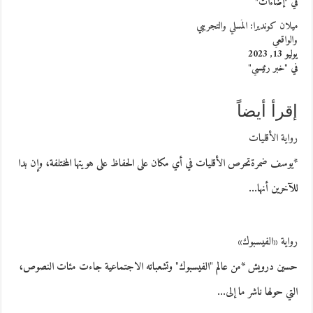
في "إضاءات"
ميلان كونديرا: المُسلي والتجريبي
والواقعي
يوليو 13, 2023
في "خبر رئيسي"
إقرأ أيضاً
رواية الأقليات
*يوسف ضمرةتحرص الأقليات في أي مكان على الحفاظ على هويتها المختلفة، وإن بدا
للآخرين أنها…
رواية «الفيسبوك»
حسين درويش *من عالم "الفيسبوك" وتشعباته الاجتماعية جاءت مئات النصوص،
التي حولها ناشر ما إلى…