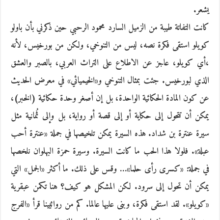
يشعر.
كانت التفاتة طيبة من الزميل السارد محمود الرحبي حين ذكرني بأن باولو
كويلو استقى فكرة نصه، ليس من التنوخي، ولكن من بورخيس، لأنه
،أي كويلو، عاجز عن الاطلاع على التراث العربي، بالصبر والعشق
الذي لبورخيس. جئت بمثال التنوخي و«الخيميائي» في معرض الحديث
عن كون المادة الحكائية الواحدة، بل إن أصغر وحدة حكائية (الخبر)،
يمكن أن تتحول إلى حكاية أو إلى قصة أو رواية، بل وإلى ثُمانية مثل
سيرة عنترة بن شداد. هذه السيرة يمكن تلخيصها في جملة «عنترة أحب
عبلة». فلولا هذا الحب ما كانت السيرة. وسيرة حمزة البهلوان نلخصها
في جملة: «كسرى رأى حلما»… وقس على ذلك. ما أكثر «الجمل» التي
يمكن أن تحول إلى سرود. لكن المشكل هو كيف؟ هنا تكمن عبقرية
«كويلو». لقد استقى فكرة، وبنى عليها عالما. كم من روائيينا قرأ «الفرج