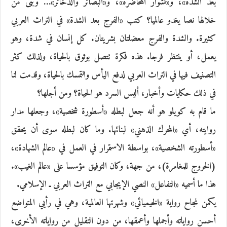
بعد الشدة»، و«نشوار المحاضرة»، و«البصائر والذخائر»… وبنى من
خلالها نصا يغدو عالميا؟ كتب «الفرج بعد الشدة» في التراث العربي
كثيرة. والشدة والفرج معضلتان بشريتان. كل إنسان في شدة، وهو
يعمل، أو ينتظر فرجا. هذه فكرة تتصل بوثوق بالحياة، ولذلك كثر
التصنيف فيها في التراث العربي لدفع اليأس والتمسك بالحياة، وقدمت لنا
في ذلك حكايات وأخبار، أليس السرد هو الحياة؟ ومن أجلها؟
ما قام به كويلو هو أنه جعل لبطله «أسطورة شخصية»، وجعلها مدار
روايته، أي «المحرك الذهني» لبنائها. وما كان لبطله سوى أن يحقق
«أسطورته الشخصية»، بواسطة الاستمرار في العمل في «عالم الشهادة»،
(الخروج للمغامرة)، من جهة، وكان التوفيق مؤسسا على «عالم الغيب».
هذا ما أسميه «التفاعل» النصي الإيجابي مع التراث العربي ـ الإسلامي.
يكمن نجاح رواية «الخيميائي» وشهرتها العالمية، وهي في رأيي المتواضع
أحسن رواياته وأجملها وأعمقها، من دون التقليل من رواياته الأخرى،