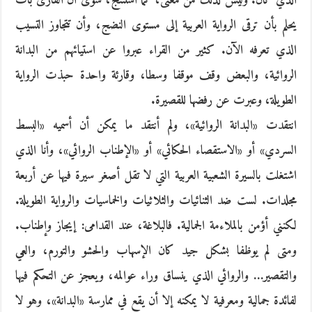
الذي كان. وليس لذلك من معنى، كما أستنتج، سوى أن القارئ بات
يحلم بأن ترقى الرواية العربية إلى مستوى النضج، وأن تتجاوز التسيب
الذي تعرفه الآن. كثير من القراء عبروا عن استيائهم من البدانة
الروائية، والبعض وقف موقفا وسطا، وقارئة واحدة حبذت الرواية
الطويلة، وعبرت عن رفضها للقصيرة.
انتقدت «البدانة الروائية»، ولم أنتقد ما يمكن أن أسميه «البسط
السردي» أو «الاستقصاء الحكائي» أو «الإطناب الروائي»، وأنا الذي
اشتغلت بالسيرة الشعبية العربية التي لا تقل أصغر سيرة فيها عن أربعة
مجلدات. لست ضد الثنائيات والثلاثيات والخماسيات والرواية الطويلة.
لكنني أؤمن بالملاءمة الجمالية. فالبلاغة، عند القدامى: إيجاز وإطناب.
ومتى لم يوظفا بشكل جيد كان الإسهاب والحشو والتورم، والعي
والتقصير… والروائي الذي ينساق وراء عوالمه، ويعجز عن التحكم فيها
لفائدة جمالية ومعرفية لا يمكنه إلا أن يقع في ممارسة «البدانة»، وهو لا