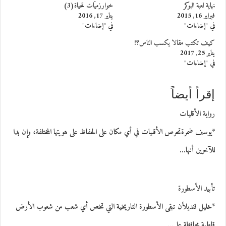
نهاية لعبة البوكر
خوارزميّات للحياة(3)
فبراير 16, 2015
يناير 17, 2016
في "إضاءات"
في "إضاءات"
كيف تكتب مقالا يكسب الناس؟!
يناير 25, 2017
في "إضاءات"
إقرأ أيضاً
رواية الأقليات
*يوسف ضمرةتحرص الأقليات في أي مكان على الحفاظ على هويتها المختلفة، وإن بدا
للآخرين أنها…
تأبيد الأسطورة
*خليل قنديلأن تبقى الأسطورة التاريخية التي تخص أي شعب من شعوب الأرض
قاطبة محافظة على…