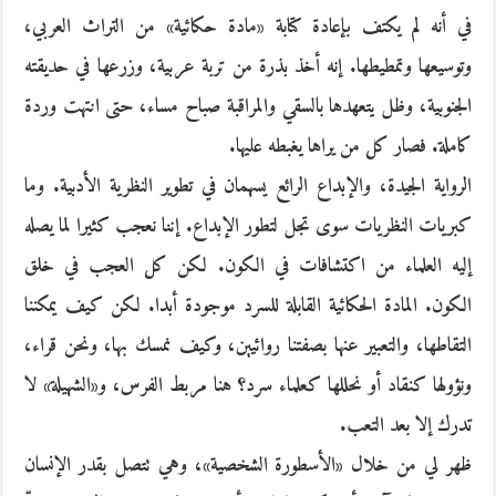
في أنه لم يكتف بإعادة كتابة «مادة حكائية» من التراث العربي،
وتوسيعها وتمطيطها. إنه أخذ بذرة من تربة عربية، وزرعها في حديقته
الجنوبية، وظل يتعهدها بالسقي والمراقبة صباح مساء، حتى انتهت وردة
كاملة. فصار كل من يراها يغبطه عليها.
الرواية الجيدة، والإبداع الرائع يسهمان في تطوير النظرية الأدبية. وما
كبريات النظريات سوى تجل لتطور الإبداع. إننا نعجب كثيرا لما يصله
إليه العلماء من اكتشافات في الكون. لكن كل العجب في خلق
الكون. المادة الحكائية القابلة للسرد موجودة أبدا. لكن كيف يمكننا
التقاطها، والتعبير عنها بصفتنا روائيين، وكيف نمسك بها، ونحن قراء،
ونؤولها كنقاد أو نحللها كعلماء سرد؟ هنا مربط الفرس، و«الشهيلة» لا
تدرك إلا بعد التعب.
ظهر لي من خلال «الأسطورة الشخصية»، وهي تتصل بقدر الإنسان