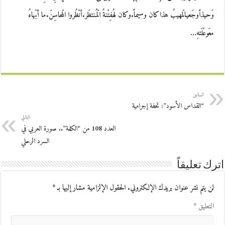
وَحيذاًوجَعيالْمهيبُ هذاكان وسيماً.وكان لهُفِتْنةُ الْمُنتظَر.أنْظُروا الْمحاسِنَ.ما أبْهاهُ
معَوعْلَتهِ…
السابق
“القداس الأسود”: تحفة إجرامية
التالي
العدد 108 من “الكلمة”.. صورة العربي في
السرد الرحلي
اترك تعليقاً
لن يتم نشر عنوان بريدك الإلكتروني.
الحقول الإلزامية مشار إليها بـ
*
التعليق
*