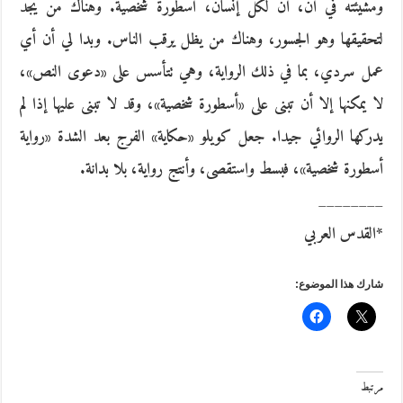
ومشيئته في آن، أن لكل إنسان، أسطورة شخصية. وهناك من يجدّ
لتحقيقها وهو الجسور، وهناك من يظل يرقب الناس. وبدا لي أن أي
عمل سردي، بما في ذلك الرواية، وهي تتأسس على «دعوى النص»،
لا يمكنها إلا أن تبنى على «أسطورة شخصية»، وقد لا تبنى عليها إذا لم
يدركها الروائي جيدا. جعل كويلو «حكاية» الفرج بعد الشدة «رواية
أسطورة شخصية»، فبسط واستقصى، وأنتج رواية، بلا بدانة.
________
*القدس العربي
شارك هذا الموضوع:
مرتبط