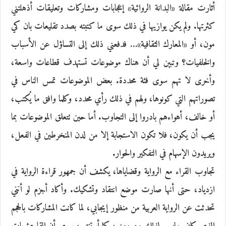
أثارت مقالة «البدانة الروائية» إعجابات ومشاركات وتعليقات أذهلتني
كثرتها. ولم يكن يوازيها في ذلك سوى ما كتبته بصدد تقليعات بان كي
مون، أو «المعارك الثقافية»… فدفعني ذلك إلى التساؤل عن الأسباب
والخلفيات؟ وتبين لي أن هناك موضوعات تستهدف قطاعات واسعة،
وأخرى لا تهم سوى فئة محددة. بعض الموضوعات تمس الناس في
تصوراتهم التي كونوها، ولهم في ذلك رأي محدد، وكلما وافق ما يُكتب،
أو خالف، أهواءهم بادروا إلى التجاوب. أما حين تتعلق الموضوعات بما
يجب أن يكون، فلا تكون الاستجابة إلا من لدن المنخرطين في الفعل،
ويريدون الإسهام في التفكير والحوار.
تجاوب القراء مع الرواية وقضاياها، يكشف أن جمهور قراءة الرواية في
ازدياد، حتى أنها صارت موضع انتقاد وتشكيك. وأكاد أجزم لو أنني
تحدثت عن الرواية العربية من منظور إيجابي، لما كانت المشاركات بالحجم