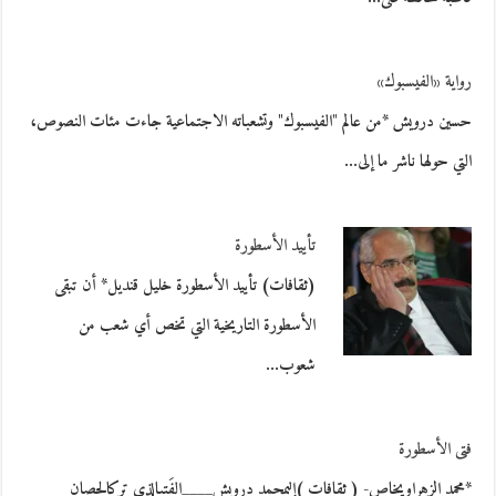
رواية «الفيسبوك»
حسين درويش *من عالم "الفيسبوك" وتشعباته الاجتماعية جاءت مئات النصوص،
التي حولها ناشر ما إلى…
تأييد الأسطورة
(ثقافات) تأييد الأسطورة خليل قنديل* أن تبقى
الأسطورة التاريخية التي تخص أي شعب من
شعوب…
فتى الأسطورة
*محمد الزهراويخاص- ( ثقافات )إلىمحمد درويش____الفَتىالذي ترِكالحِصان