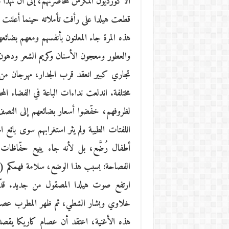
الأكورديون المكرّس لمحاصرتهم، إلى أن تهدأ 
قطعت هيلدا على رأفت تأملاته حينما أعلنت 
هذه المرة جاء المعلنون بأنفسهم ومعهم بضائع
والعطور ومعجون الأسنان وكريم الشعر ودهون 
تجاري كبير انعقد قرب الجدار، مهرجان من الأ
مختلفة. اندلعت نداءات الباعة في الفضاء المحدود
لظروفهم، خفّضوا أسعار بضائعهم إلى النصف، و
اللفتات الطيبة ولم يثر استغرابهم سوى بائع 
أطفال رُضَّع، بل لأنه جاء يبيع حفّاظات ل
الفصاحة: بسبب هذا الوضع، سلامة فهمكم (فع
ارتفع صوت هيلدا المصقول من جديد. قدّمت
خلاوي وبشار الشطي، ثم ظهر المطرب عصام 
هذه الأغنية، اعتقد أن عصام كاريكا يقصد