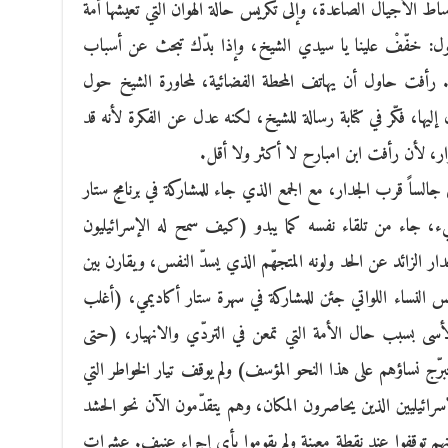
اط الأجيال الصاعدة، وإلى تكريس حالة الهوان التي تعيشها أمة
ول: خفّفْ علينا يا سيدي الشيخ، وإذا بدّك تبحث عن أسباب
مج. رأفت حاول أن يهاتف المحطة الفضائية، لمحاورة الشيخ حول
ليها، فكّر في كتابة رسالة للشيخ، لكنه عدل عن الفكرة لأنه قد
ر، لأن رأفت ابن امبارح لا أكثر ولا أقل.
لساً قرب الجدار، مع الجمع الذي جاء للمشاركة في برنامج ستار
يء، جاء من تلقاء نفسه كما يبدو (كيف سمح له الإسرائيليون
ار الزائد عن الحد ولونه المتجهّم الذي يسدّ النفس، ويقارن بين
لابس النساء اللواتي جئن للمشاركة في سهرة ستار أكاديمي، (أغلب
أسى بسبب حال الأمة التي تمعن في التردّي والانهيار، (حتى
برّج نساؤهم على هذا النحو المؤسف) ولم يوقف تيار الخواطر التي
رائيليين الذين يحاصرون المكان، وهم يتقدّمون الآن نحو الحشد
هم توقفوا عند نقطة معينة ولم يقوموا بأي إجراء عنيف. عشرات