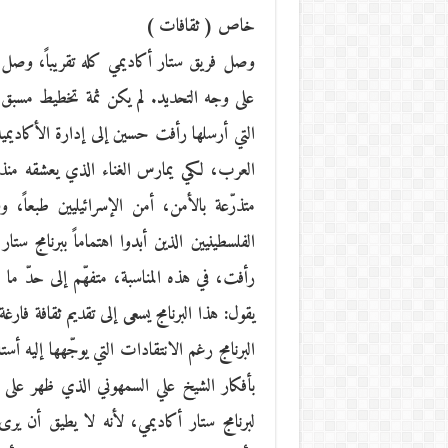
خاص ( ثقافات )
وصل فريق ستار أكاديمي كله تقريباً، وصل
على وجه التحديد. لم يكن ثمة تخطيط مسبق لز
التي أرسلها رأفت حسين إلى إدارة الأكاديمية
العرب، لكي يمارس الغناء الذي يعشقه منذ
متذرّعة بالأمن، أمن الإسرائيليين طبعاً
الفلسطينيين الذين أبدوا اهتماماً ببرنامج 
رأفت، في هذه المناسبة، متفهّم إلى حدّ ما 
يقول: هذا البرنامج يسعى إلى تقديم ثقافة فا
البرنامج رغم الانتقادات التي يوجّهها إليه أس
بأفكار الشيخ علي السمهوني الذي ظهر على
لبرنامج ستار أكاديمي، لأنه لا يطيق أن يرى