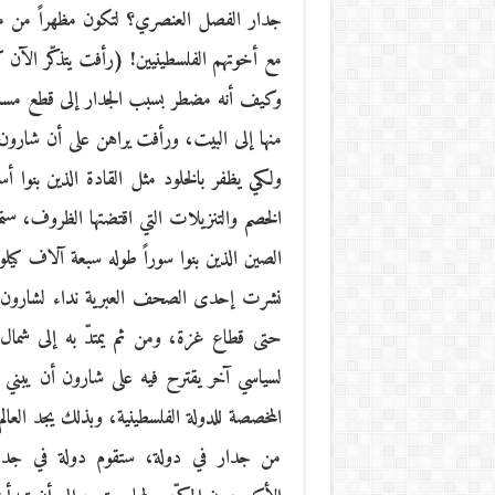
جدار الفصل العنصري؟ لتكون مظهراً من م
مع أخوتهم الفلسطينيين! (رأفت يتذكّر الآن ك
وكيف أنه مضطر بسبب الجدار إلى قطع مسافة أر
منها إلى البيت، ورأفت يراهن على أن شارون 
ولكي يظفر بالخلود مثل القادة الذين بنوا 
الخصم والتنزيلات التي اقتضتها الظروف، ستما
الصين الذين بنوا سوراً طوله سبعة آلاف كيلوم
نشرت إحدى الصحف العبرية نداء لشارون أرسل
حتى قطاع غزة، ومن ثم يمتدّ به إلى شمال 
لسياسي آخر يقترح فيه على شارون أن يبني
المخصصة للدولة الفلسطينية، وبذلك يجد العالم
من جدار في دولة، ستقوم دولة في جدار