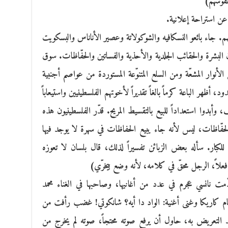
نفوسهم)
عن استراحة إعلانية.
هم. جاء بائعو النسكافيه والشوكولاتة وعصير الأناناس والبسكويت
البشرة والحقائب الجلدية والأحذية والفساتين والحفّاظات. سوق
نوار المشعّة ومن السلع المتنوّعة المستوردة من عواصم أجنبية
، أظهر الباعة كرماً بالغاً تقديراً لأخوتهم الفلسطينيين واستيعاباً
أبدوا استعداداً للبيع بالتقسيط المريح. قدّر الفلسطينيون هذه
الحفّاظات، ليس لأنه جاء يبيع الحفاظات في سهرة لا يوجد فيها
لكبار. سأله بعض الزبائن تفسيراً لذلك، قال بلسان لا تعوزه
لاً، الرجل محقّ في كلامه، لأنه وضع بيخرّي)
 نانسي عجرم في عدد من أغانيها، وصاحبها في الغناء محمد
كاريكا وغنى أغنية: الواد دا أيه؟ شانكوتي! غضب رأفت من
 التعريض به، حاول أن يرفع صوته محتجاً، صوته لم يخرج من