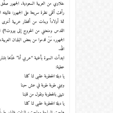
خلاوي من العربية السعودية. الجمهور صفّق
رأفت ألقى نظرة سريعة على الجمهور: غالبيت
ثمة أولاداً وبنات من أقطار عربية أخ
القدس ومنعتني من الخروج إلى بيروت؟) ال
الجمهور، مَنْ قدموا من بعض البلدان العربية،
الله.
ابتدأت السهرة بأغنية “عربي أنا” غنّاها بشا
عطية:
يا دبلة الخطوبة عقبى لنا كلنا
ونبني طوبة طوبة في عش حبنا
نتهنى بالخطوبة ونقول من قلبنا
يا دبلة الخطوبة عقبى لنا كلنا
هاجت الساحة وماجت، البنات يتمايلن طربا