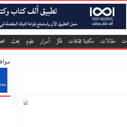
ات
مقالات
مكتبة ثقافات
فكر
أسرار
علوم
بحث
اتص
مواق