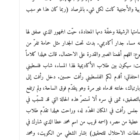
ربية والأجنبية كانت لكل شيء بالمرصاد (ربما كان هذا هو سبب
ها الرشيقة وخفّة دمها المعتادة، حيّت الجمهور الذي صفق لها
نه مساء جدار أكاديمي. بدت تحت الجدار مثل حمامة تفرّ من
اللهم ألهمنا الصبر والقدرة على الاحتمال. قالت هيلدا كلاماً
علنت: سيكون بين طلاب الأكاديمية لهذا المساء، شاب فلسطيني
احتفالي: أقدم لكم الفلسطيني رأفت حسين. دخل رأفت إلى
بارتباك، خانته قدماه غير مرة وهو يتقدّم فوق الساحة، ولم ترتفع
التصفيق، تمنى في سره ألا تستمرّ هذه الحالة التي قد تتسبّب في
 جلس رأفت في المكان المحدّد له، وراحت هيلدا تقدّم طلاب
 محمد عطية من مصر، (اسمه قريب من اسم محمد عطا الذي شارك في
 سلطات الاحتلال للتحقيق) بشار الشطي من الكويت، ومحمد