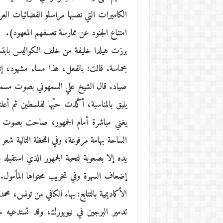
الكاميرات التي نصبها مراسلو الفضائيات الع
امتناع الجنود عن ممارسة تعسفهم المعهود).
برزت هيلدا خليفة من خلف الكواليس بابتسامت
بحماسة. قالت: بالفعل، هذا مساء مشهود، إ
صياد. قال الشيخ علي السمهوني بصوت مسموع: 
يليق بالمناسبة، أكّدت حبّها لفلسطين ثم أ
يغني مباشرة أمام الجمهور، صاحت بصوت 
الساحة بهامة مرفوعة، وفي اللحظة التالية شعر 
يده إلا بصعوبة لتحية الجمهور الذي استقبله ب
إضعاف السهرة وفي تخريب محتواها المأمول.
الأكاديمية بالتتابع: بهاء الكافي من تونس،
تدمير البرجين في نيويورك، وقد تستدعيه