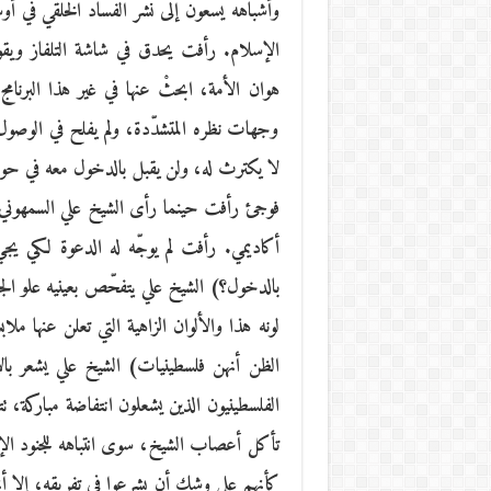
وأشباهه يسعون إلى نشر الفساد الخلقي في أوس
الإسلام. رأفت يحدق في شاشة التلفاز ويق
هوان الأمة، ابحثْ عنها في غير هذا البرنا
وجهات نظره المتشدّدة، ولم يفلح في الوصول إ
لا يكترث له، ولن يقبل بالدخول معه في حوا
فوجئ رأفت حينما رأى الشيخ علي السمهوني جا
أكاديمي. رأفت لم يوجّه له الدعوة لكي يج
بالدخول؟) الشيخ علي يتفحّص بعينيه علو الجد
لونه هذا والألوان الزاهية التي تعلن عنها م
الظن أنهن فلسطينيات) الشيخ علي يشعر بال
الفلسطينيون الذين يشعلون انتفاضة مباركة، تت
تأكل أعصاب الشيخ، سوى انتباهه للجنود الإس
كأنهم على وشك أن يشرعوا في تفريقه، إلا أن