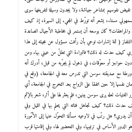
اد تفيض نفوسهم بمشاعر جياشة، ولا يجدون وسيلة لتفريغها سوى
مهوني مستاء، يشعر أنه تورّط في المجيء إلى السهرة، إذ كيف
والمراهقات؟ كان بوسعه أن يستمر في مخاطبة الأجيال الصاعدة
ة التلفاز ( ثمة إشارات توحي بأن رأفت مسؤول عن مجيئه إلى هذا
دري كيف حدث له ذلك؟ فالبراءة التي تطلّ من عيني بهاء ومن
دون حواجز أو معوّقات، في ذهول لم يجرّبه من قبل، أدرك أنه
في ورطة مع صديقته سوسن التي تدرس معه في الجامعة، (وقع في
مئن نفسها إلا حين اتفقا على الزواج بعد التخرج في الجامعة، أي
لفتيات لعله يرى سوسن بينهن، فلم يعثر لها على أثر، شعر بالإثم
يف حدث ذلك؟ كيف تجاهل فتاته التي يحلم بها في الليل وفي
ن يدري؟ هل رتّب في لاوعيه مسألة التحوّل عنها إلى الأمّورة
هو الدور الأساس في ترتيبها، وفي التحضير لها، وفي إقامتها قرب