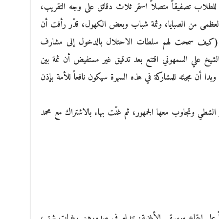
 للطلاب تصفيقاً متصلاً استمر ثلاث دقائق على وجه التقريب،
ه العظمى من الصبايا، وثمة شباب وبعض الكهول، قدّر رأفت أن
رى (كيف سمحت لهم سلطات الاحتلال بالدخول إلى مشارف
شيخ علي السمهوني اقتنع بعد تدقيق غير مستفيض أن ثمة بين
 وبدا أن مجيئه للمشاركة في هذه السهرة سيكون نافعاً للأمة بإذن
ر الشطي وتجاوب معها الجمهور، ثم غنّت بهاء بالاشتراك مع محمد
ً على إيقاع موسيقى الأغنية، تندلع في صدورهن رغبات شتى،