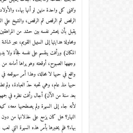
وتتمنى كل واحدة منهن لو أنها بهاء، والأول
الرقص ثم الرقص ثم الرقص، والشيخ علي الس
يقبل بأن يحشر نفسه بين حشد من المراهقين 
ومحاولة هدايتها إلى السبيل القويم، عبر شاش
المكان) ورأفت ينقسم على نفسه فجأة ولا ي
وجهها الصبوح، أوقعته وهو يراها أمامه من 
واقع في حبها لا محالة، وهذا أمر سيوقعه 
حبها منذ عام، وهي تحبه حدّ العبادة، ولم تط
بعد سنة من الآن) أجال رأفت نظره في جمهور ا
لأنه جاء إلى السهرة ولم يصطحبها معه، ك
النهار؟ هل كان يزمع على خذلانها من دون أ
بهاء؟ فلم يخبرها بأمر هذه السهرة التي لعب 