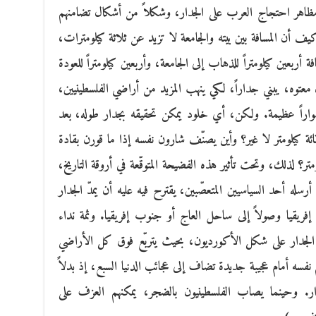
ظاهر احتجاج العرب على الجدار، وشكلاً من أشكال تضامنهم
يف أن المسافة بين بيته والجامعة لا تزيد عن ثلاثة كيلومترات،
بعين كيلومتراً للذهاب إلى الجامعة، وأربعين كيلومتراً للعودة
معتوه، يبني جداراً، لكي ينهب المزيد من أراضي الفلسطينيين،
أسواراً عظيمة. ولكن، أي خلود يمكن تحقيقه بجدار طوله، بعد
ئة كيلومتر لا غير؟ وأين يصنّف شارون نفسه إذا ما قورن بقادة
تر؟ لذلك، وتحت تأثير هذه الفضيحة المتوقّعة في أروقة التاريخ،
ه أحد السياسيين المتعصّبين، يقترح فيه عليه أن يمدّ الجدار
إفريقيا وصولاً إلى ساحل العاج أو جنوب إفريقيا. وثمة نداء
 الجدار على شكل الأكورديون، بحيث يتربّع فوق كل الأراضي
 نفسه أمام عجيبة جديدة تضاف إلى عجائب الدنيا السبع، إذ بدلاً
. وحينما يصاب الفلسطينيون بالضجر، يمكنهم العزف على