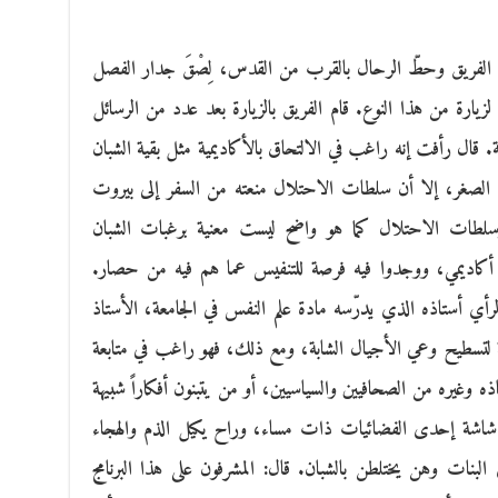
 الفريق وحطّ الرحال بالقرب من القدس، لِصْقَ جدار الفصل
يارة من هذا النوع. قام الفريق بالزيارة بعد عدد من الرسائل
. قال رأفت إنه راغب في الالتحاق بالأكاديمية مثل بقية الشبان
 الصغر، إلا أن سلطات الاحتلال منعته من السفر إلى بيروت
، وسلطات الاحتلال كما هو واضح ليست معنية برغبات الشبان
ستار أكاديمي، ووجدوا فيه فرصة للتنفيس عما هم فيه من حصار.
لرأي أستاذه الذي يدرّسه مادة علم النفس في الجامعة، الأستاذ
رغة لتسطيح وعي الأجيال الشابة، ومع ذلك، فهو راغب في متابعة
تاذه وغيره من الصحافيين والسياسيين، أو من يتبنون أفكاراً شبيهة
 شاشة إحدى الفضائيات ذات مساء، وراح يكيل الذم والهجاء
 البنات وهن يختلطن بالشبان. قال: المشرفون على هذا البرنامج