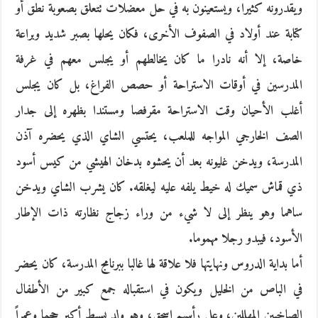
ويقدرونه كثيرا، ويستعينون به في حل معضلات تتعلق بصعوبة نطق أو
كتابة عند أولاد في الصفوف الأخرى، فكان يحلها بصبر شديد وبراعة
خاصة، إلا أنه نادرا ما كان يخالطهم أو يجلس معهم في غرفة
المدرسين في أوقات الاستراحة أو حصص الفراغ، بل كان يجلس
أغلب الأحيان وقت الاستراحة مقرفصا ومستندا بظهره إلى جدار
الصف الخارجي المواجه للملعب، يحتسي الشاي الذي يحضره آذن
المدرسة، ويدخن غليونه بعد أن يحشوه بدخان الهيشي من كيس أسود
ذي قماش سميك له خيط يلفه عليه ليغلقه. كان يشرب الشاي ويدخن
ساهما وهو ينظر إلى لا شيء من وراء زجاج نظارته ذات الإطار
الأسود، فيبدو رجلا مهموما.
أما بداية الدروس ونهايتها فلا علاقة لها غالبا ببرنامج المدرسة، كان يحضر
في الباص من الخليل ويكون في استقباله جمع كبير من الأطفال
الصاخبين المهللين، وعلى رأسهم إسحق، وهو ولد بسيط أكبر حجما وعمراً