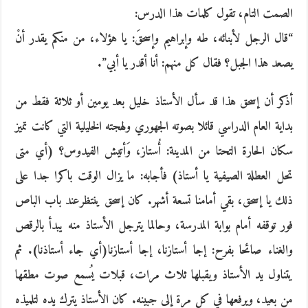
الصمت التام، تقول كلمات هذا الدرس:
“قال الرجل لأبنائه، طه وإبراهيم وإسحقَ: يا هؤلاء، من منكم يقدر أنْ
يصعد هذا الجبل؟ فقال كل منهم: أنا أقدر يا أبي”.
أذكر أن إسحق هذا قد سأل الأستاذ خليل بعد يومين أو ثلاثة فقط من
بداية العام الدراسي قائلا بصوته الجهوري ولهجته الخليلية التي كانت تميز
سكان الحارة التحتا من المدينة: أُستاز، وَأتيش الفيدوس؟ (أي متى
تحل العطلة الصيفية يا أستاذ) فأجابه: ما يزال الوقت باكرا جدا على
ذلك يا إسحق، بقي أمامنا تسعة أشهر. كان إسحق ينتظرعند باب الباص
فور توقفه أمام بوابة المدرسة، وحالما يترجل الأستاذ منه يبدأ بالرقص
والغناء صائحا بفرح: إجا أستازنا، إجا أستازنا(أي جاء أستاذنا). ثم
يتناول يد الأستاذ ويقبلها ثلاث مرات، قبلات يُسمع صوت مطقها
من بعيد، ويرفعها في كل مرة إلى جبينه. كان الأستاذ يترك يده لتلميذه