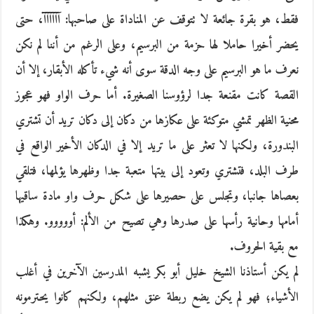
فقط، هو بقرة جائعة لا تتوقف عن المناداة على صاحبها: آآآآآآ، حتى
يحضر أخيرا حاملا لها حزمة من البرسيم، وعلى الرغم من أننا لم نكن
نعرف ما هو البرسيم على وجه الدقة سوى أنه شيء تأكله الأبقار، إلا أن
القصة كانت مقنعة جدا لرؤوسنا الصغيرة. أما حرف الواو فهو عجوز
محنية الظهر تمشي متوكئة على عكازها من دكان إلى دكان تريد أن تشتري
البندورة، ولكنها لا تعثر على ما تريد إلا في الدكان الأخير الواقع في
طرف البلد، فتشتري وتعود إلى بيتها متعبة جدا وظهرها يؤلمها، فتلقي
بعصاها جانبا، وتجلس على حصيرها على شكل حرف واو مادة ساقيها
أمامها وحانية رأسها على صدرها وهي تصيح من الألم: أووووو. وهكذا
مع بقية الحروف.
لم يكن أستاذنا الشيخ خليل أبو بكر يشبه المدرسين الآخرين في أغلب
الأشياء؛ فهو لم يكن يضع ربطة عنق مثلهم، ولكنهم كانوا يحترمونه