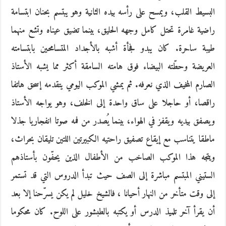
البسيط القلب، ويمسح على رأسه بيده الثانية وهو يبتسم بحنان ابتسامة
راضية غامرة تحتل كامل وجهه الحليق، بينما تضيق عيناه وتشع منهما
طيبة ساحرة. كان يبدو فجأة أشبه بالأجداد المتسامحين بابتسامته
العريضة وحطّته البيضاء فوق هامته السامقة أكثر مما يشبه الأستاذ
الصارم المخيف الذي نعرفه. ثم يمشي الموكب اليومي يتقدمه إسحق هاتفا
راقصا، أو حاجلا على ساق واحدة إلى الخلف، وهو يواجه الأستاذ
ويصفق بيديه ويقفز في الهواء، بينما يُصدر من فمه صوتا انفجاريا جذلا
ماطقا يتناسب مع إيقاع تصفيق راحتيه الكبيرتين اللتين تليقان بحراث،
ويتجه هذا الموكب الصاخب من الأطفال الذين يحفّون بأستاذهم
الستيني المبتسم مباشرة إلى الصف حيث تبدأ الدروس التي قد تستمر
إلى وقت متأخر من النهار أحيانا ، فالشيخ خليل لم يكن يسرّحنا إلا بعد
أن يقرأ آخر تلميذ الدرس أو يكتبه بالطبشور على اللوح. كان محكوما