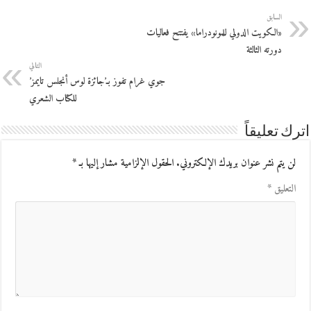
السابق
«الكويت الدولي للمونودراما» يفتتح فعاليات
دورته الثالثة
التالي
جوي غرام تفوز بـ’جائزة لوس أنجلس تايمز’
للكتاب الشعري
اترك تعليقاً
لن يتم نشر عنوان بريدك الإلكتروني.
الحقول الإلزامية مشار إليها بـ
*
التعليق
*