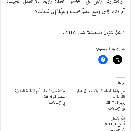
“والعشرون” وأبقى على “الخامس” فقط؟ وأيهما أنا؟ الطفل النجيب،
أم ذلك الذي وضع عصيّا لخمساته وحوّلها إلى تسعات؟
__________
* مجلة شؤون فلسطينية/ شتاء 2016.
شارك هذا الموضوع:
مرتبط
من رائحة الصلصال والصمغ إلى عطر
حادثة سعيدة حقا: أيام المطالعة الطفولية
القراءة…
سبتمبر 3, 2016
يوليو 1, 2017
في "إضاءات"
في "إضاءات"
الله والمطر
أبريل 1, 2014
في "نصوص"