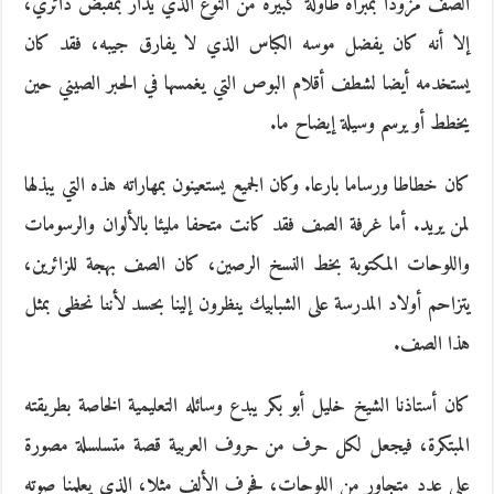
الصف مزودا بمبراة طاولة كبيرة من النوع الذي يدار بمقبض دائري،
إلا أنه كان يفضل موسه الكباس الذي لا يفارق جيبه، فقد كان
يستخدمه أيضا لشطف أقلام البوص التي يغمسها في الحبر الصيني حين
يخطط أو يرسم وسيلة إيضاح ما.
كان خطاطا ورساما بارعا. وكان الجميع يستعينون بمهاراته هذه التي يبذلها
لمن يريد. أما غرفة الصف فقد كانت متحفا مليئا بالألوان والرسومات
واللوحات المكتوبة بخط النسخ الرصين، كان الصف بهجة للزائرين،
يتزاحم أولاد المدرسة على الشبابيك ينظرون إلينا بحسد لأننا نحظى بمثل
هذا الصف.
كان أستاذنا الشيخ خليل أبو بكر يبدع وسائله التعليمية الخاصة بطريقته
المبتكرة، فيجعل لكل حرف من حروف العربية قصة متسلسلة مصورة
على عدد متجاور من اللوحات، فحرف الألف مثلا، الذي يعلمنا صوته