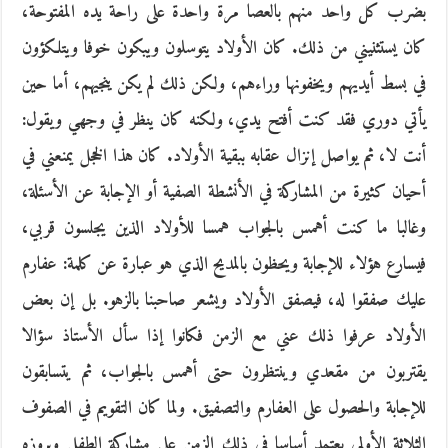
بضرب كل واحد منهم بالعصا مرة واحدة على راحة يده المفتوحة،
كان يستثنيني من ذلك. كان الأولاد يتوسلون ويبكون خوفا ويتلكؤون
في بسط أيديهم ويخفونها وراءهم، ولكن ذلك لم يكن ينجيهم، أما حين
يأتي دوري فقد كنت أفتح يدي، ولكنه كان ينظر في وجهي ويقول:
أنت لا، ثم يواصل إنزال عقابه ببقية الأولاد. كان هذا الخجل يمنعني في
أحيان كثيرة من المشاركة في الأنشطة الصفية أو الإجابة عن الأسئلة،
وغالبا ما كنت أهمس بالجواب همسا للأولاد الذين يجلسون قربي،
فيسارع هؤلاء للإجابة ويحظون بالمديح الذي هو عبارة عن كلمة: عفارم
عليك صفقوا له، فيصفق الأولاد ويشعر صاحبنا بالزهو. بل إن بعض
الأولاد عرفوا ذلك عني مع الزمن فكانوا إذا سأل الأستاذ سؤالا
يقتربون من مقعدي وينتظرون حتى أهمس بالجواب، ثم يتسابقون
للإجابة والحصول على العفارم والتصفيق. ولما كان التقويم في الصفوف
الثلاثة الأولى يعتمد أساسا في ذلك الزمن على مشاركة الطفل وبروزه