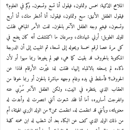
الملامح الذكية: خمس وثمانون، فيقول أنا تسع وتسعون. وكم في العلوم؟
فيقول الطفل الأنيق: سبع وثمانون، فيقول: أنا أشطر منك، أنا أربع
وتسعون، فيغيم وجه الطفل الآخر بالحزن. لفت الأمر انتباهي فقلت
للولد الطويل: أرني شهادتك، وسرعان ما اكتشفت أنه كان يضع في
كل مرة عصا لرقم خمسة ويحوله إلى تسعة، ثم انتبهت إلى أن الدرجة
المكتوبة بالحروف قد بقيت كما هي، فهو لم يغيرها ربما سهوا أو لأن
ذكاءه لم يسعفه بالانتباه إليها، فقلت له: غيّرت الأرقام فماذا عن
الحروف؟ فأسقط في يده وغام وجهه مباشرة بالحزن أو ربما خوفا من
العقاب الذي ينتظره في البيت، ولكن الطفل الآخر سُرّي عنه
وانفرجت أساريره، أما أنا فقد شعرت أنني انتصرت له وأعدت له
معنوياته، وبأنني قد انتقمت له. انتقمت ممن؟ من الولد الزري الهيئة، أم
من ذلك الولد الذي كف عن البكاء بعد أن شطب له ابن عمته كلمة