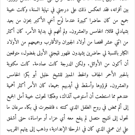
بين أقرانه، فقد انعكس ذلك على درجتي في نهاية السنة، وكانت خيبة
جميع من كان حاضرا كبيرة عندما لوّح أخي الأكبر بحزن من بعيد
بشهادتي قائلا: الخامس والعشرون. ولم أفهم في بداية الأمر. كان أكثر
من اثني عشر شخصا من أولاد الجيران والأقارب وجميعهم من الأولاد
الكبار بالنسبة لي حاضرين يشهدون ظهور نتيجتي الأولى بفضول، متوقعين
أن أكون من الأوائل. ولكن الدرجة كانت صادمة. كانت مكتوبة
بالحبر الأحمر الجاف والخط المميز للشيخ خليل أبو بكر: الخامس
والعشرون. قرؤوها وأسقط في أيديهم جميعا، كان الأمر أكثر أهمية
عندهم مما استطعت أن أستوعب آنذاك، وهكذا تحولت خيبة أمل الجميع
إلى ألم ممض في روح الطفل الذي كنته ، فانفجرت في بكاء سرعان ما
تحول إلى نشيج متصل لم ينفع معه أي عزاء أو مواساة، حتى أشفق
علي ابن عمتي الذي كان في المرحلة الإعدادية، وذهب إلى بيتهم القريب