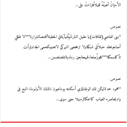
الأحزانُ أتعبَتْهُ قليلاًفتراءَتْ على…
نصوص
*منى العاصي(ثقافات)يا خليل النارشَيِّئْنيآيةفي الحطبلأقتنصالشرارة***لا تقللي
أصابعوتعقد حبلاًفي شبكةولا تزححصى النهركي لاتصيبكحمى الجداولوأنت
تأكلسمكة***عجوزٌصلعاءقبيحةبعين رماديةتتلصلصمن…
نصوص
*محمود حمد1ليكن لك الوطنالذي أسكنته يوماعيون ذئابك الأولىوماء النبع في
واديحاصره الغياب كاسمكالزمنيلا معنى سوى…