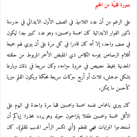
صورة قلميّة من المخيم
على الرغم من أن عدد التلاميذ في الصف الأول الابتدائي في مدرسة
ذكور الفوار الابتدائية كان خمسة وخمسين، وهو عدد كبير جدا ليكون
في صف واحد، إلا أنه كان قادرا في كل مرة على أن يبري لهم جميعا
أقلام الرصاص بموسه الكباس ذي المقبض الأحمر المربوط من حلقته
المعدنية بخيط مصيص في عروة حزامه، وكان سريعا في ذلك وبارعا
بشكل مدهش؛ ثلاث أو أربع حركات سريعة محكمة ويكون القلم مبريا
كأحسن ما يمكن.
كان يبري بالحماس نفسه خمسة وخمسين قلما مرة واحدة في اليوم على
الأقل لخمسة وخمسين طفلا يتزاحمون حوله وهو يردد محذرا: إياكم أن
تستخدموا البرايات فهي تقطم (أي تكسر الرأس المدبب للقلم). كان