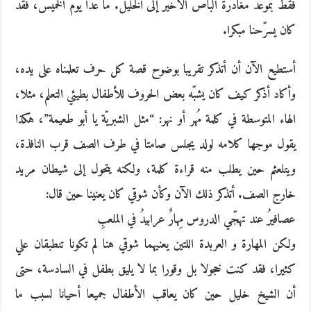
فقط بموعد مغادرة الباص الأخير إلى الخليل. ما عدا يوم الخميس، فقد
كان يسرّحنا مبكرا.
أستطيع الآن أن أتذكر تقريبا بوضوح قصة كل حرف تعلمناه على يده،
وأكاد أذكر كيف كان يشبّه بعض الحروف للأطفال بطيئي التعلم، مثلا،
الهاء المتوسطة في كلمة مُهر أو نهر: “مثل الشبريّة يا أبو طعيمة”، هكذا
يقول موجها كلامه لولد يجلس صامتا في طرف الصف قرب النافذة،
ويتلعثم حين يطلب منه قراءة كلمة، ولكنه يتحول إلى شيطان مريد
خارج الصف. أتذكر ذلك الآن وكأن شوقي كان يعنينا حين قال:
عصافيرُ عند تهجّي الدروس مِهارٌ عرابيدُ في الملعبِ
ولكن المهارة و العربدة اللتين يعنيهما شوقي هنا لم تكونا تنطبقان علي
كثيرا، فقد كنت خجولا بل وقورا بما لا يليق بطفل في السادسة، حتى
أن الشيخ خليل حين كان يعاقب الأطفال جميعا أحيانا لسبب ما