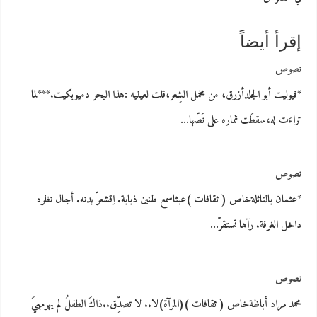
إقرأ أيضاً
نصوص
*فيوليت أبو الجلدأزرق، من مخمل الشِعر،قلت لعينيه :هذا البحر دميوبكيت.***لما
تراءَت له،سقطَت ثماره على نَصّها…
نصوص
*عثمان بالنائلةخاص ( ثقافات )عبثاسمع طنين ذبابة. اِقشعرّ بدنه. أجال نظره
داخل الغرفة. رآها تستقرّ…
نصوص
محمد مراد أباظةخاص ( ثقافات )(المرآة)لا.. لا تصدِّق..ذاكَ الطفلُ لم يهرمهيَ