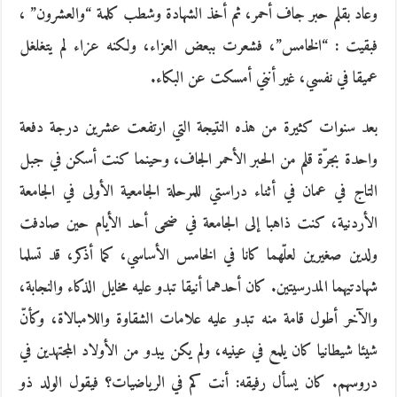
وعاد بقلم حبر جاف أحمر، ثم أخذ الشهادة وشطب كلمة “والعشرون” ،
فبقيت : “الخامس”، فشعرت ببعض العزاء، ولكنه عزاء لم يتغلغل
عميقا في نفسي، غير أنني أمسكت عن البكاء.
بعد سنوات كثيرة من هذه النتيجة التي ارتفعت عشرين درجة دفعة
واحدة بجرّة قلم من الحبر الأحمر الجاف، وحينما كنت أسكن في جبل
التاج في عمان في أثناء دراستي للمرحلة الجامعية الأولى في الجامعة
الأردنية، كنت ذاهبا إلى الجامعة في ضحى أحد الأيام حين صادفت
ولدين صغيرين لعلّهما كانا في الخامس الأساسي، كما أذكر، قد تسلما
شهادتيهما المدرسيتين. كان أحدهما أنيقا تبدو عليه مخايل الذكاء والنجابة،
والآخر أطول قامة منه تبدو عليه علامات الشقاوة واللامبالاة، وكأنّ
شيئا شيطانيا كان يلمع في عينيه، ولم يكن يبدو من الأولاد المجتهدين في
دروسهم. كان يسأل رفيقه: أنت كم في الرياضيات؟ فيقول الولد ذو