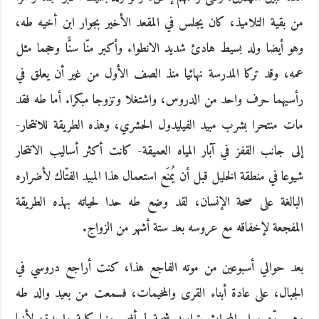
من بقية التلاميذ، كان يجلس في المقعد الأخير بجوار ابن أخيه طه،
وهو أيضا ولد بسيط هادئ شديد الانطواء وأكبر منّا سنًّا وحجما مثل
عمه، وقد تركا المدرسة نهائيا منذ الصف الأول من غير أن يعلق في
رأسيهما حرف واحد من الدروس، واشتغلا وتزوجا مبكرا. أما طه فقد
مات منتحرا بشرب مبيد الفيليدول الحشري، وهذه الطريقة للانتحار-
إلى جانب القفز في آبار المياه العميقة- كانت أكثر أساليب الانتحار
شيوعا في منطقة الخليل قبل أن يُمنَع استعمال هذا المبيد الفتّاك لأضراره
البالغة على صحة الإنسان، لقد وضع طه حدا لحياته بهذه الطريقة
المفجعة لإخفاقه مع عروسه بعد ستة أشهر من الزواج.
بعد حوالي أسبوعين من موته الفاجع هذا، كنت أراجع دروسي في
الجبال، على عادة أبناء القرى والمخيمات، فسمعت من بعيد والد طه