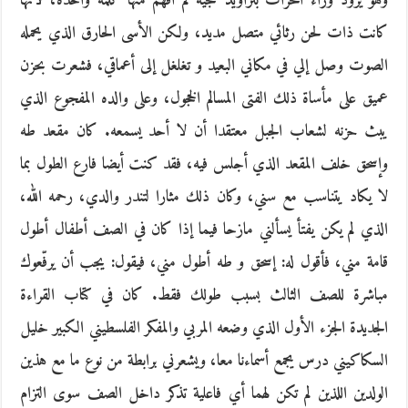
وهو يروّد وراء المحراث بتراويد شجية لم أفهم منها كلمة واحدة، لأنها
كانت ذات لحن رثائي متصل مديد، ولكن الأسى الحارق الذي يحمله
الصوت وصل إلي في مكاني البعيد و تغلغل إلى أعماقي، فشعرت بحزن
عميق على مأساة ذلك الفتى المسالم الخجول، وعلى والده المفجوع الذي
يبث حزنه لشعاب الجبل معتقدا أن لا أحد يسمعه. كان مقعد طه
وإسحق خلف المقعد الذي أجلس فيه، فقد كنت أيضا فارع الطول بما
لا يكاد يتناسب مع سني، وكان ذلك مثارا لتندر والدي، رحمه الله،
الذي لم يكن يفتأ يسألني مازحا فيما إذا كان في الصف أطفال أطول
قامة مني، فأقول له: إسحق و طه أطول مني، فيقول: يجب أن يرفّعوك
مباشرة للصف الثالث بسبب طولك فقط. كان في كتاب القراءة
الجديدة الجزء الأول الذي وضعه المربي والمفكر الفلسطيني الكبير خليل
السكاكيني درس يجمع أسماءنا معا، ويشعرني برابطة من نوع ما مع هذين
الولدين اللذين لم تكن لهما أي فاعلية تذكر داخل الصف سوى التزام