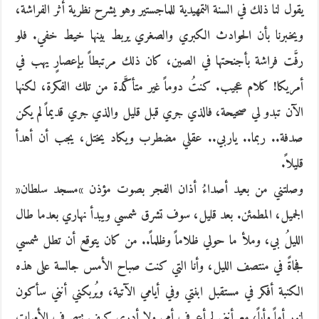
يقول لنا ذلك في السنة التمهيدية للماجستير وهو يشرح نظرية أثر الفراشة،
ويخبرنا بأن الحوادث الكبري والصغري يربط بينها خيط خفي. فلو
رفَّت فراشة بأجنحتها في الصين، كان ذلك مرتبطاً بإعصارٍ يهب في
أمريكا! كلام عجيب. كنتُ دوماً غير متأكَّدة من تلك الفكرة، لكنها
الآن تبدو لي صحيحة، فالذي جري قبل قليل والذي جري قديماً لم يكن
صدفة.. ربما.. ياربي.. عقلي مضطرب ويكاد يختل، يجب أن أهدأ
قليلاً.
وصلتني من بعيد أصداءُ أذان الفجر بصوت مؤذن »مسجد سلطان«
الجميل، المطمئن. بعد قليل، سوف تشرق شمسي ويبدأ نهاري بعدما طال
الليلُ بي، وملأ ما حولي ظلاماً وظلماً.. من كان يتوقع أن تطل شمسي
فجاةً في منتصف الليل، وأنا التي كنت صباح الأمس جالسة على هذه
الكنبة أفكر في مستقبل ابنتي وفي أيامي الآتية، ويُربكني أنني سأكون
لنور أماً وأباً، مع أنني لم أعرف أمي ولا أدري كيف تتصرف الأمهات