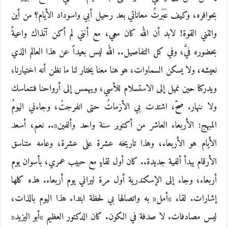
بحوافره، وكيف عَبَرتُ معاناتي بعد رحيل أبي واسوداد الأيام؟ من أين
واتتني القوة! لابد أن الله كان معي، مع أنني لم أكن آنذاك واعيةً
بحضوره فيَّ، وفي كل التفاصيل.. الله ليس بعيداً عن هذا العالم الذي
نعيشه، ولا يسكن السماوات، هو هنا معنا يختار لنا ما نظن أنه اختيارنا،
ويدركنا حين نميل إلى الاستسلام للأسي، ويهمس إلى أرواحنا فنتماسك
ولا ننهار. صحّ، اشتدت بي الأزماتُ حتى انفرجتْ، وجاءني اليومُ
المبهج: الأربعاء العاشر من أكتوبر سنة واحد وألفين«.. نعم، أسعد
الأيام هو الأربعاء، وهذا تاريخه عشرة على عشرة، وعامه متناسق
الأرقام يبدأ ألفية جديدة.. كان أول لقاءٍ مع حبيب عمري، بأسوان يوم
أربعاء، وجاء إلى الإسكندرية أول مرة ليراني يوم أربعاء. هذه كلها
إشارات. لقاء »أمل« به واتصالها بي لحظة ابتداء هذا اليوم بالذات،
ليس مصادفات. لا صدفة في الكون. كان الدكتور العظيم »أبو اليزيد«