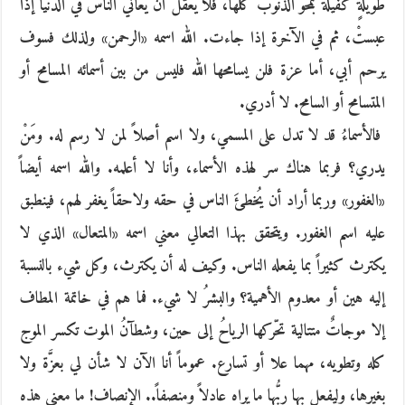
طويلةٍ كفيلة بمحو الذنوب كلها، فلا يُعقل أن يعاني الناسُ في الدنيا إذا
عبستْ، ثم في الآخرة إذا جاءت. الله اسمه «الرحمن» ولذلك فسوف
يرحم أبي، أما عزة فلن يسامحها الله فليس من بين أسمائه المسامح أو
المتسامح أو السامح. لا أدري.
فالأسماءُ قد لا تدل على المسمي، ولا اسم أصلاً لمن لا رسم له. ومَنْ
يدري؟ فربما هناك سر لهذه الأسماء، وأنا لا أعلمه. والله اسمه أيضاً
«الغفور» وربما أراد أن يُخطئَ الناس في حقه ولاحقاً يغفر لهم، فينطبق
عليه اسم الغفور. ويتحقق بهذا التعالي معني اسمه «المتعال» الذي لا
يكترث كثيراً بما يفعله الناس. وكيف له أن يكترث، وكل شيء بالنسبة
إليه هين أو معدوم الأهمية؟ والبشرُ لا شيء. فما هم في خاتمة المطاف
إلا موجاتٌ متتالية تحّركها الرياحُ إلى حين، وشطآنُ الموت تكسر الموج
كله وتطويه، مهما علا أو تسارع. عموماً أنا الآن لا شأن لي بعزَّة ولا
بغيرها، وليفعل بها ربُّها ما يراه عادلاً ومنصفاً.. الإنصاف! ما معني هذه