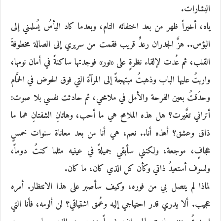
البشارات.
ياه، أخيراً ظهر من بعد اختفائه التام، وبعدما كاد اليأسُ يُسلمني إلى
البؤس.. هزَّ الجدران رعدٌ قريب فقمت من سريري إلى الصالة مخطوفةَ
القلب، ثم عُدت لإلقاء نظرةٍ على «نور» فوجدتها ساكنةً في أمان نومها،
واربتُ عليها الباب وذهبتُ مبتهجةً إلى المرآة التي فوق الحوض في الحمَّام
وحدَقتُ بعين الفرحة والأمل في ملامحي، ثم حادثت نفسي بلا صوت:
أتراني تغَّيرت؟ هل هذه الملامح هي ما أحب، وهاتانِ الشفتانِ هما ما
ذاق وعشق؟ أهذه أنا.. نعم، هي أنا من بعد معاناة سنوات خمسٍ
عجافٍ، موجعة، ولكنني سأبقي جميلةً في عينيه مثلما كنتُ دوماً،
ولسوف أستعيدُ ذاتي وكأن كل الذي كان، ما كان.
لماذا لم يتصل بي من فوره، وكيف سأصبر على هذا الانتظار. أمره
عجيب. ألا يدري قدر احتياجي إليه وعُمق اشتياقي؟ لن ألومه، فأنا التي