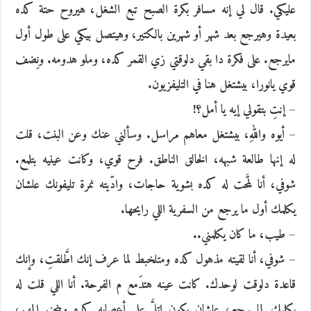
عليكي. قال لي إنه مسافر بكرة الصبح تبع الشغل، هيروح حتة كده
بعيدة وهيرجع بعد شهر أو شهرين بالكتير، وهيتصل بيكي على طول أول
مايرجع. على فكرة دا بقي دلوقتي زي القمر كده، وملو هدومه. ونِضف
قوي يانورا، بيشتغل هنا في التليفزيون.
– إنتِ بتقولي إيه يا أمل؟!
– أيوه واللهِ، بيشتغل معاهم مراسل. وسألني عنك وعن البنت، قلت
له إنها طالعة شبهه، الخالق الناطق. فرح قوي، وكانت عينيه بتلمع.
شوفي، أنا لمَّحت له كده بشوية حاجات، وادّيته نمرة تليفونك علشان
يكلمك أول ما يرجع من السفرية اللي رايحها.
– طيب، ما كان يكلمني..
– شوفي، أنا لقيته مذهول كده ومتلخبط لما عرف إنك اطَّلقتِ، وإنك
قاعدة دلوقت لوحدك. كانت عينه هتدَمع م الفرحة. أنا اللي قلت له
يكلمك لما يرجع، علشان يكون اتلمَّ على أعصابه كده وينجز. المهم،