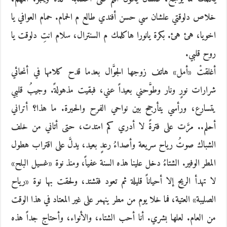
خلاص دلوقتي علشان سي حسن أفندي طالع م الحمام. حمام العوافي يا
اخويا، هئ هئ. بكرة يانورا هاكلمك م السنترال، سلام انتِ دلوقت يا
روح قلبي.
أغلقتْ «أمل» هاتف زوجها الجوَّال بعدما قدح كلامها في أنحائي
شرارات نورٍ ونار وطوَّحني بعيداً عني، فبقيت مذهولةً. وجيبُ قلبي
يتسارع، ورأسي يتأرجح بين نواحي الفرح والحيرة. ما هذا؟ أتراني
أحلم.. مرَّت على فترةً لا أدري كم امتدت، حتى أتاني من خلف
الشباك صوتُ رياح سريعة وأصداءُ رعدٍ بعيد، يدلَّ على اقتراب هطول
المطر الوفير. الشتاءُ دخل علينا هذه السنة عفياً، ومنذ نوة «غسيل البلح»
لا تهدأ الريح إلا أحياناً قليلة ثم تعود فتشتد، ولحقت بها نوة «رياح
الصليبة» العتية، فما خلا يوم من مطر ينهمر على غير المعتاد في هذا الوقت
من العام. لعلها بشري. أنا أحب الشتاء، والأنواء، وأحتاج جداً هذه