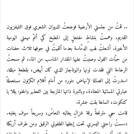
.. قمتُ من جلستي الأرضية فوضعتُ الديوان الشعري فوق التليفزيون
القديم، وهممتُ بنشاطٍ مفتعلٍ إلى المطبخ كي أتمّ مهمتي اليومية
الأخيرة. أشعلتُ لهب الدمَّاسة بعدما ألقيتُ في جوفها ثلاث حفنات
من حبَّات الفول وصببتُ عليها المقدار المناسب من الماء، ثم مسحتُ
الرخامة التي فقدت لونها والبوتاجاز الذي كان أبيض، بقطعةٍ مبللة.
استدرتُ إلى الصالة لإنهاض «نور» من أمام أفلام الكرتون مستعملةً
عبارتي المسائية المعتادة، وبالنبرة ذاتها المازجة بين التحذير والحنو: يللا يا
كتكوت، الساعة بقت عشرة.
قامت معي مترنحةً برقة غزالٍ يغالبه النعاسُ، وسريعاً سوف يغلبه.
دسستُ راحتي اليسري تحت إبطها الطفولي الرقيق ومن طرف أريكة