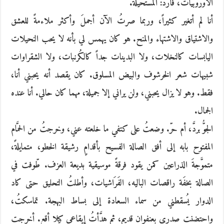
الأوروبيات، فأردُّ: المستحيلة.
أنا لم أتغير كثيراً، وربما صرتُ الآن أجملَ وأكثر ملاءمةً للعشق
والاشتياق والاشتهاء والمنح. هو كان يهمس لي بأنه لا يحب النحيلات
اليابسات كالنخلات، ولا البدينات جداً كالكُرنبات، ولا الشقراوات
شبيهات شعر الخرشوف والبيض المسلوق. كان يقصد أنه يحبني أنا،
فقط. وهو لا يزال يحبني، ولن يراني إلا جميلة، مهما كان حالي. أنا عنده
الجمال.
الجوُّ بردَّ، أم حرّ. وضعتُ على كتفي ما خلعته عني، وخرجتُ من الحمَّام
المفتوح بابه إلى أفق الصالة الفسيح بأقدامٍ رشيقة الخطو، متمايلةً،
متموَّجةَ الذراعين كمن يقود فرقةً موسيقية بديعة العزف. طّوفت في
الصالة بخفَة راقصات الباليه، الفَرَاشيات، وأطلتُ التحليق حتى كاد
الدوار يُسقطني من سماء السعادة إلى بساط البهجة. تماسكتُ،
واحتضنت صدري بعنفوانٍ قديم، ثم هدَّأتُ إيقاعي كيلا أقع. أخرجت