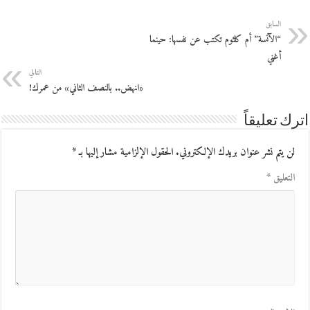
السابق
“الآنسة” أم كلثوم تكتب عن نفسها: حينما
أغني
التالي
«انهض.. بالنصف الثاني» من عمرك!
اترك تعليقاً
لن يتم نشر عنوان بريدك الإلكتروني.
الحقول الإلزامية مشار إليها بـ
*
التعليق
*