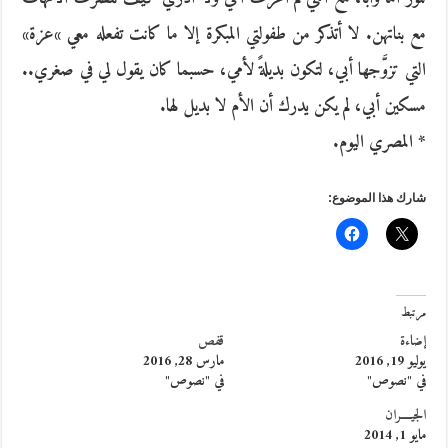
مع بناتهن. لا أتذكر من طفولتي المبكرة إلا ما كانت تفعله معي »عزة»
التي تزوَّجها أبي، لتكون بديلةً لأمي، حسبما كان يقول لي في صغري..
مسكين أبي، لم يكن يدرك أن الأم لا بديل لها.
* المصري اليوم.
شارك هذا الموضوع:
مرتبط
إضاءة
قفص
يوليو 19, 2016
مارس 28, 2016
في "نصوص"
في "نصوص"
الجيــــران
مايو 1, 2014