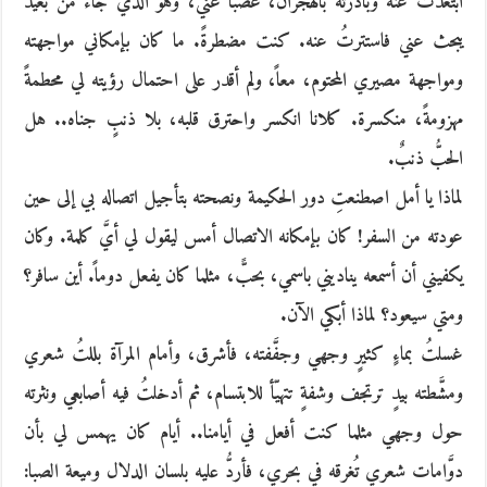
ابتعدتُ عنه وبادرته بالهجران، غصباً عني، وهو الذي جاء من بعيد
يبحث عني فاستترتُ عنه. كنت مضطرةً. ما كان بإمكاني مواجهته
ومواجهة مصيري المحتوم، معاً، ولم أقدر على احتمال رؤيته لي محطمةً
مهزومةً، منكسرة. كلانا انكسر واحترق قلبه، بلا ذنبٍ جناه.. هل
الحبُّ ذنبٌ.
لماذا يا أمل اصطنعتِ دور الحكيمة ونصحته بتأجيل اتصاله بي إلى حين
عودته من السفر! كان بإمكانه الاتصال أمس ليقول لي أيَّ كلمة. وكان
يكفيني أن أسمعه يناديني باسمي، بحبًّ، مثلما كان يفعل دوماً. أين سافر؟
ومتي سيعود؟ لماذا أبكي الآن.
غسلتُ بماءٍ كثيرٍ وجهي وجفَّفته، فأشرق، وأمام المرآة بللتُ شعري
ومشَّطته بيدٍ ترتجف وشفةٍ تتهيّأ للابتسام، ثم أدخلتُ فيه أصابعي ونثرته
حول وجهي مثلما كنت أفعل في أيامنا.. أيام كان يهمس لي بأن
دوَّامات شعري تُغرقه في بحري، فأردُّ عليه بلسان الدلال وميعة الصبا: