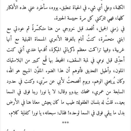
الكلمة، وعلي أي شيء في الحياة تنطبق. يووه، سأطرد عني هذه الأفكار
كلها، فهي تتركني كل مرة حبيسة الحيرة.
في زمني الجميل، أقصد قبل خروجي من هنا متـكسّرةً ثم عودتي مع
ابنتي متحسّرة، كنتُ أنام بالغرفة الأخري المسماة القبلية مع أنها
غربية، وفيها تراكمت معظم ذكرياتي المبكرة، أقدمها عندي أنني كنت
أحدِّق قبل نومي في لمبة السقف، المحيط بها قُمع كبير من البلاستيك
الملون، وأطيل التحديق فأتوهم أن هذا الضوء الملوَّن المبهج هو الله،
وكان يُريحني الوهم. ويوم أفصحتُ لأبي عن سرّي، وكنت في حدود
السابعة من عمري، ضحك بهدوءٍ وقال: لا يا نورا ربنا فوق في السما
بعيد.. قلتُ له بلسان الطفولة: طيب ما كان يعيش معانا هنا في الأرض
بدل ما يبقي فوق في السما لوحده! فقال: سبحانه، يا نورا كفاية كلام.
***