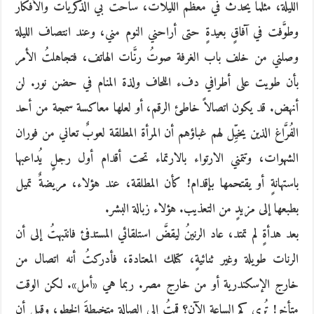
الليلة، مثلما يحدث في معظم الليلات، ساحت بي الذكرياتُ والأفكارُ
وطوَّفت في آفاقٍ بعيدةٍ حتى أراحني النوم مني، وعند انتصاف الليلة
وصلني من خلف باب الغرفة صوتُ رنَّات الهاتف، فتجاهلتُ الأمر
بأن طويت على أطرافي دفء اللحاف ولذة المنام في حضن نور. لن
أنهض. قد يكون اتصالاً خاطئ الرقم، أو لعلها معاكسة سمجة من أحد
الفُرَّاغ الذين يخيِّل لهم غباؤهم أن المرأة المطلقة لعوبٌ تعاني من فوران
الشهوات، وتتمني الارتواء بالارتماء تحت أقدام أول رجلٍ يُداعبها
باستهانةٍ أو يقتحمها بإقدام! كأن المطلقة، عند هؤلاء، مريضةٌ تميل
بطبعها إلى مزيدٍ من التعذيب. هؤلاء زبالة البشر.
بعد هدأةٍ لم تمتد، عاد الرنينُ ليقضَّ استلقائي المستدفئ فانتبهتُ إلى أن
الرنات طويلة وغير ثنائيةٍ، كتلك المعتادة، فأدركتُ أنه اتصال من
خارج الإسكندرية أو من خارج مصر. ربما هي «أمل». لكن الوقت
متأخر! تُري كم الساعة الآن؟ قمتُ إلى الصالة متخبطةَ الخطو، وقبل أن