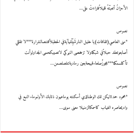
الأحزانُ أتعبَتْهُ قليلاًفتراءَتْ على…
نصوص
*منى العاصي(ثقافات)يا خليل النارشَيِّئْنيآيةفي الحطبلأقتنصالشرارة***لا تقللي
أصابعوتعقد حبلاًفي شبكةولا تزححصى النهركي لاتصيبكحمى الجداولوأنت
تأكلسمكة***عجوزٌصلعاءقبيحةبعين رماديةتتلصلصمن…
نصوص
*محمود حمد1ليكن لك الوطنالذي أسكنته يوماعيون ذئابك الأولىوماء النبع في
واديحاصره الغياب كاسمكالزمنيلا معنى سوى…