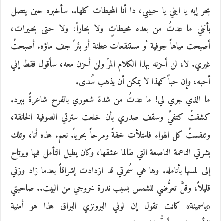
بحر إيه يا ابني يا حبيبي، دا أنا المحيطات كلها.. سأخبره حين يتصل
بأنني ما عدتُ من بعده محيطاتٍ ولا بحاراً، ولا حتى بحيرات،
أصبحت مياهاً جوفية أو مستنقعات عطنة أو بئراً جف ماؤه. أصبحتُ
غيري. لا، لن أحزنه بهذا الكلام المرّ ولن أحزن معه، سأقول فقط إني
أحبه، وإن حباً كهذا لا يمكن أن يذهب سُدى.
ما الذي جري لي! ما عدتُ من شدة شعوري بالفرح شاعرةً ببرد.
كشفتُ كتفيَّ وسقف صدري بأن خلعت سترتي الصوفية الخانقة،
وتنفستُ كل الهواء فامتلأت خفةً ومرحاً بحرياً. نعم. هذه أنا، وتلك
بشرتي الناعمة الناصعة التي طالما عشقها، وكان يطيل التأمل فيها ويرتاح
إلى لمسها بأنامله. وها هي سُمرتي قد ازدادت إشراقاً بعدما زاد وزني
قليلاً، وقلَّ تعرُّضي للشمس بسبب ندرة خروجي من البيت.. صاحبتي
«ياسمينة» كانت تقول إن لوني البرونزي البراق هذا هو أمنية