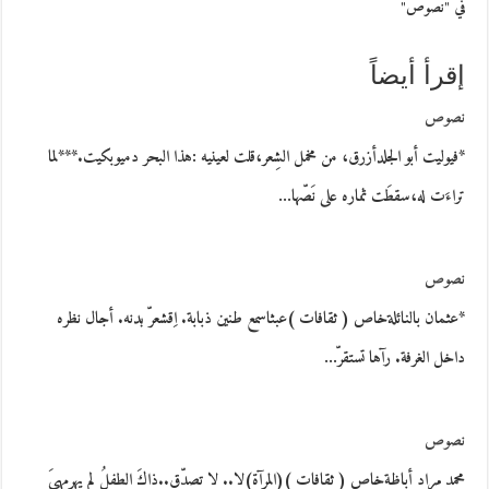
في "نصوص"
إقرأ أيضاً
نصوص
*فيوليت أبو الجلدأزرق، من مخمل الشِعر،قلت لعينيه :هذا البحر دميوبكيت.***لما
تراءَت له،سقطَت ثماره على نَصّها…
نصوص
*عثمان بالنائلةخاص ( ثقافات )عبثاسمع طنين ذبابة. اِقشعرّ بدنه. أجال نظره
داخل الغرفة. رآها تستقرّ…
نصوص
محمد مراد أباظةخاص ( ثقافات )(المرآة)لا.. لا تصدِّق..ذاكَ الطفلُ لم يهرمهيَ