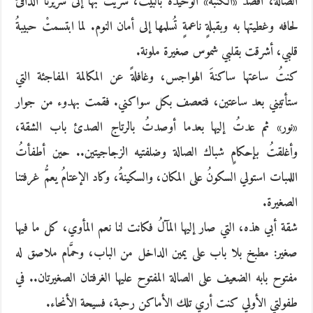
الصالة، أقصد «الكنبة» الوحيدة بالبيت، سريتُ بها إلى سريرنا الدافئ
لحافه وغطيتها به وبقبلةٍ ناعمةٍ تُسلمها إلى أمان النوم. لما ابتسمتْ حبيبةُ
قلبي، أشرقت بقلبي شموس صغيرة ملونة.
كنتُ ساعتها ساكنةَ الهواجس، وغافلةً عن المكالمة المفاجئة التي
ستأتيني بعد ساعتين، فتعصف بكل سواكني. فقمت بهدوء من جوار
«نور» ثم عدتُ إليها بعدما أوصدتُ بالرتاج الصدئ باب الشقة،
وأغلقتُ بإحكامٍ شباك الصالة وضلفتيه الزجاجيتين.. حين أطفأتُ
اللمبات استولي السكونُ على المكان، والسكينةُ، وكاد الإعتامُ يعمُّ غرفتنا
الصغيرة.
شقة أبي هذه، التي صار إليها المآلُ فكانت لنا نعم المأوي، كل ما فيها
صغير: مطبخ بلا باب على يمين الداخل من الباب، وحمَّام ملاصق له
مفتوح بابه الضعيف على الصالة المفتوح عليها الغرفتان الصغيرتان.. في
طفولتي الأولي كنت أري تلك الأماكن رحبة، فسيحة الأنحاء.