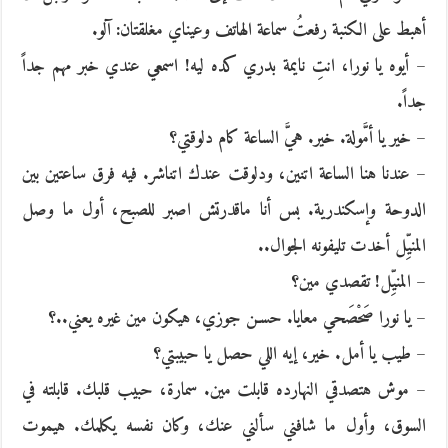
أهبط على الكنبة رفعتُ سماعة الهاتف وعيناي مغلقتان: آلو.
– أيوه يا نورا، انتِ نايمة بدري كده ليه! اسمعي عندي خبر مهم جداً
جداً.
– خير يا أمَّولة. خير. هيَّ الساعة كام دلوقتي؟
– عندنا هنا الساعة اتنين، ودلوقت عندك اتناشر. فيه فرق ساعتين بين
الدوحة وإسكندرية. بس أنا ماقدرتش اصبر للصبح، أول ما وصل
المنيِّل أخدت تليفونه الجوال..
– المنيِّل! تقصدي مين؟
– يا نورا صَحْصَحي معايا. حسـن جوزي، هيكون مين غيره يعني..؟
– طيب يا أمل. خير، إيه اللي حصل يا حبيبتي؟
– موش هتصدقي النهارده قابلت مين. سمارة، حبيب قلبك. قابلته في
السوق، وأول ما شافني سألني عنك، وكان نفسه يكلمك. هيموت