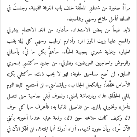
مرآةً صغيرة من شنطتي المعلَّقة خلف باب الغرفة القبلية، وجلستُ في
الصالة أتأمل ملامح وجهي وتفاصيله.
لابد طبعاً من بعض الاستعداد. سأعاود من الغد الاهتمام ببشرتي
والمسح عليها بزيت اللوز المر، وأداوم ترطيب وجهي كل ليلة بقلب
الخيار، وتغذية شعري بعجينة الحنَّاء. سأهتمُّ بكل ما فيَّ، بأسناني
والرموش والحاجبين العريضين، ونظرتي. من جديدٍ سأكتسي بسحري
السابق. لن أضع مساحيق ملونة، فهو لا يحب ذلك. سأكتفي بكريم
الأساس مخفَّفاً، وبالكحل الجذاب، وبابتسامتي.. لن أستطيع الليلة النوم
بقلبي الخفّاق هذا، وبارتعاشة باطني، ولسوف أبقي صاحية حتى تتصل
«أمل» وتخبرني بالمزيد من تفاصيل لقائها به، فأعرف منها كل حرف
قاله وكيف كانت ملامحه حين قاله، ولمعة عينيه عندما أخبرته بأنني
الآن حُرة، وبأن «نور» تشبهه.. أتراه أدرك أنها ابنته؟.. لن أفكر الآن في