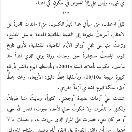
أي شيء، وليس عليَّ إلا الجلوس في سكونٍ كي أهدأ.
***
الليلُ استطال. متى سيأتي هذا النهارُ الكسول، متي؟ ماعدتُ قادرةً على
الانتظار. أسرعتُ ملهوفة إلى النتيجة الحائطية المعلقة بمدخل المطبخ،
ونزعتُ منها على عجلٍ أوراق الأيام الماضية، المتشابهة، لأري تاريخ
اليوم. ابتسمتُ مستبشرةً حين وجدت ورقة يومي الذي ابتدأ منذ
ساعتين، مكتوب بأعلاها السنة «2001» وبأوسطها اليوم والشهر بأرقامٍ
كبيرةٍ مبهجة «10/10» وبأسفلها بخطًّ دقيق: الأربعاء. وتحته بخطًّ
أدق، حكمة اليوم: اشتدي أزمةُّ تنفرجي.
اشتدت عليَّ أزمات عديدة أوجعتني، كثيراً، وعانيتُ منها طويلاً،
ولكنني ما تذمَّرت ولا شكوتُ حالي لأحد. صبرت، فصار الله معي.
أو هو كان معي، فصبرت على المرار الذي مررت به، واحتملت ما لا
يُحتمل. من أين واتتني القدرة على البقاء أيام دهسني «مفتاح المبروك»