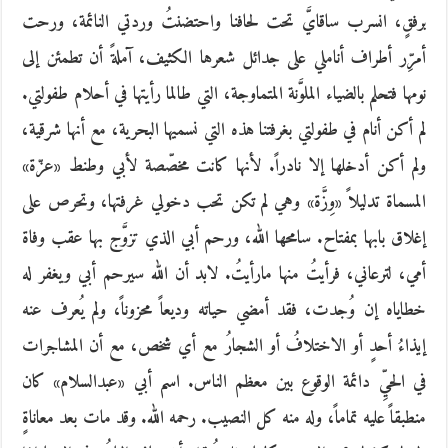
برفقٍ، انسرب ساقايَّ تحت لحافنا واحتضنتُ وردتي النائمة، ورحت
أمرِّر أطراف أناملي على جدائل شعرها الكثيف، آملةً أن تطمئن إلى
نومها فتحلم بالضياء الملوَّنة المتماوجة، التي طالما رأيتها في أحلام طفولتي.
لم أكن أنام في طفولتي بغرفتنا هذه التي نسميها البحرية، مع أنها شرقية،
ولم أكن أدخلها إلا نادراً. لأنها كانت مخصّصة لأبي وطنط «عزّة»
المسماة تدليلاً «وِزَّة» وهي لم تكن تحب دخولي غرفتها، وتحرص على
إغلاق بابها بمفتاح. سامحها الله، ورحم أبي الذي تزوَّج بها عقب وفاة
أمي، لترعاني، فرأيتُ منها مارأيتُ. لابد أن الله سيرحم أبي ويغفر له
خطاياه إن وُجدت، فقد أمضي حياته وديعاً محزوناً، ولم يُعرف عنه
إيذاءُ أحدٍ أو الاختلافُ أو الشجارُ مع أي شخص، مع أن المشاجرات
في الحيِّ دائمة الوقوع بين معظم الناس. اسم أبي «عبدالسلام» كان
منطبقاً عليه تماماً، وله منه كل النصيب. رحمه الله. وقد مات بعد معاناةٍ