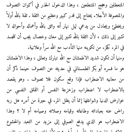
المتعطلين وحجج المتنطعين ، وهذا الدخول الحذر في أكوان التصوف
والمتصوفة الأجلاء يحتاج إلى قدر كبير وعظيم من الثقة . ثقة بالله أولاً
ويخطئ ويجادل من يدعي ليل نهار أنه واثق بالله وأعماله وأحواله لا
تشير إلى ذلك ، لأن الثقة بالله تشير إلى معان وخصال يجب أن تتجسد
في المرء كجزء من تكوينه منها التأدب مع الله سراً وعلانية.
ومنها أن تكون شديد الاطمئنان مع الله تبارك وتعالى ، وهذا الاطمئنان
هو ما فسره أبو بكر الطمستاني في حديثه عن التصوف حينما ذكر أن
من معانيه الاضطراب فإذا وقع سكون فلا تصوف . وهو يقصد
بالاضطراب لا اضطراب وزعزعة النفس أو القلق النفسي من
عوارض الدنيا وشواغلها إنما أن يظل المرء في حيرة من أمره هل ربه
راض عنه بعباداته وطاعاته وقيامه وصلاته وصيامه أم لا ؟ وهذا
الاضطراب هو الذي يدفع الصوفي إلى مزيد من التعبد والخشوع