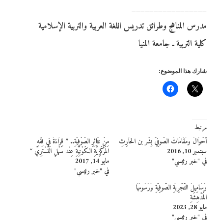
_________________
مدرس المناهج وطرائق تدريس اللغة العربية والتربية الإسلامية
كلية التربية ـ جامعة المنيا
شارك هذا الموضوع:
مرتبط
أحْوَالُ ومَقَامَاتُ الصُّوفِيِّ بِشْر بن الحَارِثِ
مِنْ نَثَائِرِ الصُّوْفِيَّةِ.. ” قِرَاءَةٌ فِي فِقْهِ
سبتمبر 10, 2016
المَرْكَزِيَّةِ الكَوْنِيَّةِ عِنْد سَهْلِ التُّسْترِيِّ “
في "خبر رئيسي"
مايو 14, 2017
في "خبر رئيسي"
رَسَامِيلُ التَّجْرِبَةِ الصُّوفِيَّةِ وَرُسُومُهَا
المُدْهِشَةِ
مايو 28, 2023
في "خبر رئيسي"