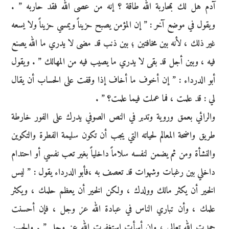
آدم هل لك بمحاربة الله طاقة ؟ إنه من عصى الله فقد حاربه ” .
ويقول في موضع آخر : ” إن المؤمن يصبح حزيناً ويمسي حزيناً ولا يسعه
غير ذلك ، لأنه بين مخافتين ؛ بين ذنب قد مضى لا يدري ما الله يصنع
فيه ، وبين أجل قد بقى لا يدري ما يصيب فيه من المهالك ” . ويقول
أبو الدرداء : ” إن أخوف ما أخاف إذا وقفت على الحساب أن يقال
لي : قد علمت ، فما عملت فيما علمت؟ ” .
والرائي بعمق وروية وتدبر في النص الصوفي يدرك على الفور خارطة
طريق واضحة المعالم لحياته التي يجب أن تكون سليمة الفطرة والتكوين
والنشأة ومن ثم يضمن لنفسه سلاماً داخلياً بغير تعب نفسي أو احتدام
داخلي بين رغبات وشهوات قد تعصف به ،فأبو الدرداء يقول : ” ليس
الخير أن يكثر مالك وولدك ، ولكن الخير أن يعظم حلمك ، ويكثر
علمك ، وأن تباري الناس في عبادة الله عز وجل ، فإن أحسنت
حمدت الله تعالى ، وإن أسأت استغفرت الله عز وجل ” . والحسن