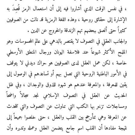
، في نفس الوقت الذي أشاروا فيه إلى أن استعمال الرمز قُصِدَ به
الإشارة إلى حقائق روحية ، وهذه اللغة الرمزية قد نالت من الصوفيين
كثيراً حتى ألصق ببعضهم تهم الزندقة والخروج عن الدين .
والجانب العقلي في التصوف لا يقتصر بالبدهي على عالم المحسوسات وهو
الملمح الأكثر شيوعاً عند فلاسفة اليونان ورجال المنطق الأرسطي
خاصة ، لكن عمل العقل لدى الصوفيين هو حراك ديدني لا يتوقف
في الأمور الباطنية الروحية التي تصل بهم أو تساعدهم في الوصول إلى
يقين للمعرفة ، والمعرفة عندهم هو شهود للذوق والوجدان ، وفي ظل
الحديث عن العقل في التصوف الإسلامي نجد سجالاً واضحاً
ومساجلات تزخر بها الكتب التي تناولت عن التصوف والتي تتحدث
عن المعرفة وهي تتأرجح بين القلب والعقل ، حتى خلصوا جميعاً إلى
نتيجة مفادها أن القلب اسم جامع يتضمن العقل وعمله وتدبره وأن