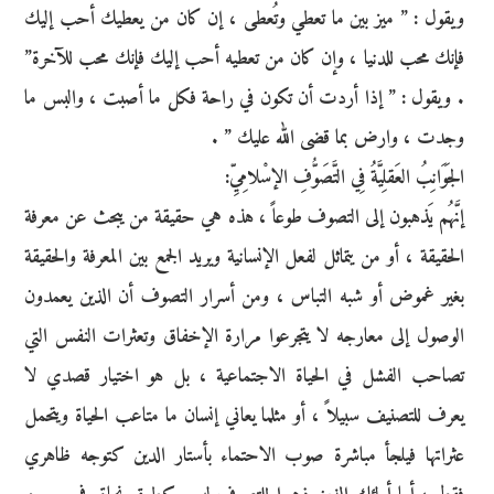
ويقول : ” ميز بين ما تعطي وتُعطى ، إن كان من يعطيك أحب إليك
فإنك محب للدنيا ، وإن كان من تعطيه أحب إليك فإنك محب للآخرة”
. ويقول : ” إذا أردت أن تكون في راحة فكل ما أصبت ، والبس ما
وجدت ، وارض بما قضى الله عليك ” .
الجَوَانِبُ العَقلِيَّةُ فِي التَّصَوُّفِ الإسْلامِيِّ:
إنَّهُم يَذهبون إلى التصوف طوعاً ، هذه هي حقيقة من يبحث عن معرفة
الحقيقة ، أو من يتماثل لفعل الإنسانية ويريد الجمع بين المعرفة والحقيقة
بغير غموض أو شبه التباس ، ومن أسرار التصوف أن الذين يعمدون
الوصول إلى معارجه لا يتجرعوا مرارة الإخفاق وتعثرات النفس التي
تصاحب الفشل في الحياة الاجتماعية ، بل هو اختيار قصدي لا
يعرف للتصنيف سبيلاً ، أو مثلما يعاني إنسان ما متاعب الحياة ويتحمل
عثراتها فيلجأ مباشرة صوب الاحتماء بأستار الدين كتوجه ظاهري