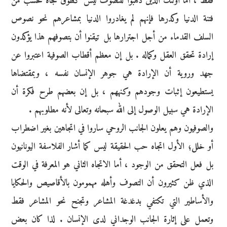
فقط ، أما أولئك الذين ذهبوا للتصوف ليس كطوق نجاة فحسب من
فتنة الدنيا وكدرها فإنهم لم يغادروا الدنيا بمشاعرهم نحو نصوص
السلف القدماء من أجل اجترارها بل تيقنوا أن بتصوفهم هذا يؤكدون
إرادة تحقق العقل وكماله . بل إن معظم أقطاب الصوفية اعتبروا عن
جهد وروية أن الإرادة هي جوهر الإنسان نفسه ، وبمقتضاها
يستطيعون إثبات وجودهم وكنههم ، بل إن بعضهم طرح فكرة أن
الإرادة هي سبيل الوصول إلى الله سبحانه وتعالى لأنه مطلوبهم .
والصوفيون وهم يعلون الجانب الروحي ساروا في اتجاهين بغير اضطراب
أو خلل؛ الأول اتجاه حب الحقيقة ليس كما أشار الفلاسفة اليونانيون
بل فعل التحقق من الوجود ، أما الاتجاه الثاني هو المعرفة في الوقت
الذي ظن كثيرون أن التصوف وأهله مهمومون بالأقاصيص والحكايا
والأساطير التي تكتفي بدغدغة المشاعر وتجنح نحو المشاعر فقط
وتعمل على إثارة الجانب الوجداني لدى الإنسان . لذا كان بعض