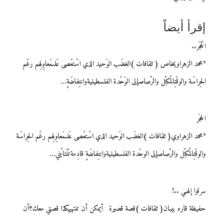
إقرأ أيضاً
الْحَجَر..
*محمد الزهراويخاص ( ثقافات )الغضَب الوَحيد الذي اسْتعْصى عَلىمَعاوِلِهم رغْم
الحِراسَة والوقْتِالمُكبّل والرّصاصإلى الوَحْدة الفلسطينيةوانتِفاضَةٍ…
الحجَر
*محمد الزهراوي( ثقافات )الغضَب الوَحيد الذي اسْتعْصى عَلىمَعاوِلِهم رغْم الحِراسَة
والوقْتِالمُكبّل والرّصاصإلى الوحْدة الفلسطينيةوانتِفاضَةٍ قادِمةتَنْتابُني…
سرقوا إلهـي ..!
حفيظة قاره بيبان( ثقافات )قصة قصيرة أيمكن أن تنتهيهكذا قصتي معك؟أن