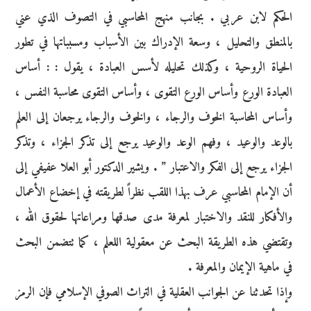
الحكم لابن عربي . بجانب منهج المحاسبي في التصوف الذي عني
بالمنطق والتحليل ، وسعة الإدراك بين الأسباب ومسبباتها في تطور
الحياة الروحية ، وكذلك تحليله لأسس العبادة ، يقول : : أساس
العبادة الورع وأساس الورع التقوى ، وأساس التقوى محاسبة النفس ،
وأساس المحاسبة الخوف والرجاء ، والخوف والرجاء يرجعان إلى العلم
بالوعد والوعيد ، وفهم الوعد والوعيد يرجع إلى تذكر الجزاء ، وتذكر
الجزاء يرجع إلى الفكر والاعتبار ” . ويشير الدكتور أبو العلا عفيفي إلى
أن الإمام المحاسبي عرف بهذا اللقب نظراً لطريقته في إخضاع الأعمال
والأفكار للنقد والاختبار لمعرفة مدى صدقها ومراعاتها لحقوق الله ،
وتقتضي هذه الطريقة البحث عن معقولية اللعلم ، كما تتضمن البحث
في ماهية الإيمان والمعرفة .
وإذا تحدثنا عن الجوانب العقلية في التراث الصوفي الإسلامي فإن الرمز