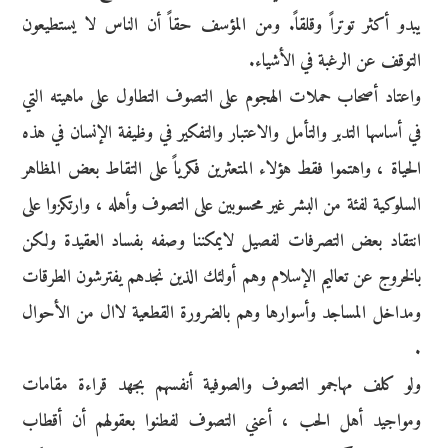
يبدو أكثر توتراً وقلقاً. ومن المؤسف حقاً أن الناس لا يستطيعون
التوقف عن الرغبة في الأشياء.
واعتاد أصحاب حملات الهجوم على التصوف التطاول على ماهيته التي
في أساسها التدبر والتأمل والاعتبار والتفكير في وظيفة الإنسان في هذه
الحياة ، واهتموا فقط هؤلاء المتعثرين فكرياً على التقاط بعض المظاهر
السلوكية لفئة من البشر غير محسوبين على التصوف وأهله ، وارتكزوا على
انتقاد بعض التصرفات لفصيل لايمكننا وصفه بفساد العقيدة ولكن
بالخروج عن تعاليم الإسلام وهم أولئك الذين نجدهم يفترشون الطرقات
ومداخل المساجد وأسوارها وهم بالضرورة القطعية لاال من الأحوال
.
ولو كلف مهاجمو التصوف والصوفية أنفسهم بجهد قراءة مقامات
ومواجيد أهل الحب ، أعني التصوف لفطنوا بعقولهم أن أقطاب