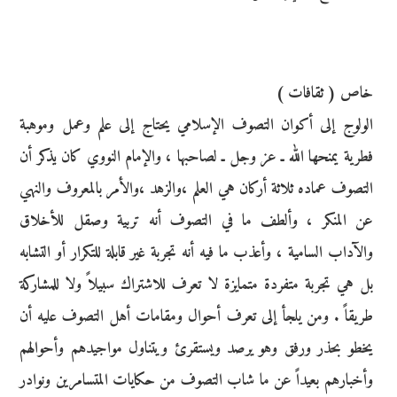
خاص ( ثقافات )
الولوج إلى أكوان التصوف الإسلامي يحتاج إلى علم وعمل وموهبة
فطرية يمنحها الله ـ عز وجل ـ لصاحبها ، والإمام النووي كان يذكر أن
التصوف عماده ثلاثة أركان هي العلم ،والزهد ،والأمر بالمعروف والنهي
عن المنكر ، وألطف ما في التصوف أنه تربية وصقل للأخلاق
والآداب السامية ، وأعذب ما فيه أنه تجربة غير قابلة للتكرار أو التشابه
بل هي تجربة متفردة متمايزة لا تعرف للاشتراك سبيلاً ولا للمشاركة
طريقاً . ومن يلجأ إلى تعرف أحوال ومقامات أهل التصوف عليه أن
يخطو بحذر ورفق وهو يرصد ويستقرئ ويتناول مواجيدهم وأحوالهم
وأخبارهم بعيداً عن ما شاب التصوف من حكايات المتسامرين ونوادر