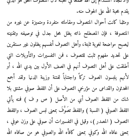
والالتجاء المستدام إلى الله طمعاً في محبته لأن المتصوف الحق هو الذي
يقدم محبة الله على الخوف منه.
ومثلما كانت أحوال المتصوف ومقاماته متفردة ومتميزة عن غيره من
المتصوفة ، فإن المصطلح ذاته يظل محل جدل في توصيفه وتقنينه
ليصبح مواضعة لغوية ثابتة، وأهل التصوف أنفسهم يظلون غير مستقرين
على تحديد مفهوم ثابت للتصوف ، فمن التفسيرات والتأويلات التي
أطلقت على أهل التصوف أنهم في الصف الأول بين يدي الله ، أو
لأنهم يلبسون الصوف تركاً واجتناباً لفتنة وزينة الدنيا ولقد أجمع
المحدثون والقدامى من مؤرخي التصوف على أن اللفظ صوفي مشتق بلا
شك من اللفظ الصوف أي من الأصل ( ص و ف ) فمنه يأتي
اللفظ الصوفي ( النسبة ) واللفظ تصَوَّفَ بمعنى لبس الصوف ، واللفظ
التصوف ( المصدر )، وقيل في التفسيرات أن صوفي على وزن عوفي ،
بمعنى عافاه الله وكوفي بمعنى كافأه الله والصوفي هو من صافاه الله