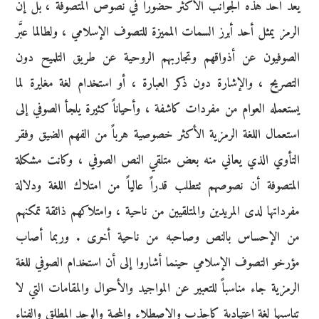
يعد أحد هذه الجوانب الأكثر حضوراً في نصوص المتصوفة ، بل إن
الرمز يمثل أحد أبرز السمات المميزة للتصوف الإسلامي ، ولطالما عبَّر
الصوفيون عن أذواقهم وتجاربهم الروحية عن طريق التلميح دون
التصريح ، والإشارة دون ذكر العبارة ، أو استخدام لغة مغايرة لما
يستعمله العوام من مفردات كاشفة ، وأحياناً كثيرة يلجأ الصوفي إلى
استعمال اللغة الرمزية الأكثر خصوصية هرباً من الفهم الضيق وفقر
التأوي الذي يعاني منه بعض متلقي النص الصوفي ، وكانت مشكلة
المتصوفة أن نصوصهم تتطلب قدراً عالياً من امتلاك اللغة ودلالة
مفرداتها لدى المريدين والمتلقيين من ناحية ، وامتلاكهم ذائقة تمكنهم
من الإحساس بالنص وصاحبه من ناحية أخرى . وربما أصاب
مؤرخو التصوف الإسلامي حينما أشاروا إلى أن استخدام الصوفي للغة
الرمزية جاء مناسباً للتعبير عن المواجيد والأحوال والمقامات التي لا
تناسبها لغة اعتيادية كاجذب والاصطلاء والمحبة والوجد المطلق والفناء