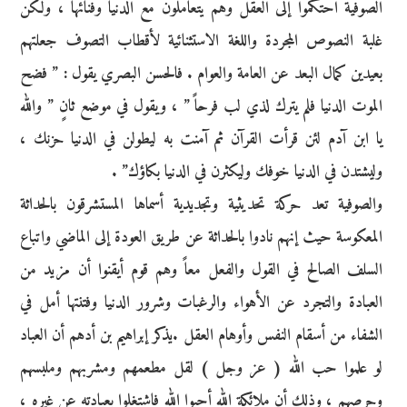
الصوفية احتكموا إلى العقل وهم يتعاملون مع الدنيا وفنائها ، ولكن
غلبة النصوص المجردة واللغة الاستثنائية لأقطاب التصوف جعلتهم
بعيدين كمال البعد عن العامة والعوام . فالحسن البصري يقول : ” فضح
الموت الدنيا فلم يترك لذي لب فرحاً ” ، ويقول في موضع ثانٍ ” والله
يا ابن آدم لئن قرأت القرآن ثم آمنت به ليطولن في الدنيا حزنك ،
وليشتدن في الدنيا خوفك وليكثرن في الدنيا بكاؤك” .
والصوفية تعد حركة تحديثية وتجديدية أسماها المستشرقون بالحداثة
المعكوسة حيث إنهم نادوا بالحداثة عن طريق العودة إلى الماضي واتباع
السلف الصالح في القول والفعل معاً وهم قوم أيقنوا أن مزيد من
العبادة والتجرد عن الأهواء والرغبات وشرور الدنيا وفتنتها أمل في
الشفاء من أسقام النفس وأوهام العقل .يذكر إبراهيم بن أدهم أن العباد
لو علموا حب الله ( عز وجل ) لقل مطعمهم ومشربهم وملبسهم
وحرصهم ، وذلك أن ملائكة الله أحبوا الله فاشتغلوا بعبادته عن غيره ،