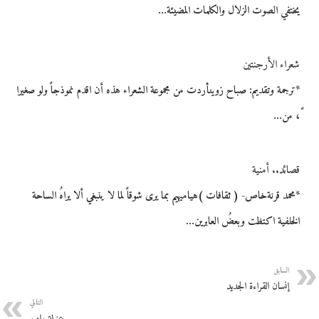
يختفي الصوت الزلال والكلمات المضيئة…
شعراء الأرجنتين
*ترجمة وتقديم: صباح زوينأردت من مجموعة الشعراء هذه أن اقدم نموذجاً ولو صغيرا
ً، من…
قصائد.. أمنية
*محمد قرنةخاص- ( ثقافات )هياميهيم بما يرى شوقاً لما لا ينبغي ألا يراهُ الساحة
الخلفية اكتظت وبعضُ العابرين…
السابق
إنسان القراءة الجديد
التالي
عزلة رامبو