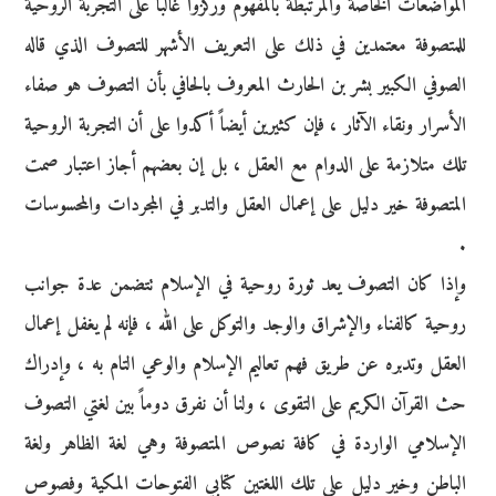
المواضعات الخاصة والمرتبطة بالمفهوم وركزوا غالباً على التجربة الروحية
للمتصوفة معتمدين في ذلك على التعريف الأشهر للتصوف الذي قاله
الصوفي الكبير بشر بن الحارث المعروف بالحافي بأن التصوف هو صفاء
الأسرار ونقاء الآثار ، فإن كثيرين أيضاً أكدوا على أن التجربة الروحية
تلك متلازمة على الدوام مع العقل ، بل إن بعضهم أجاز اعتبار صمت
المتصوفة خير دليل على إعمال العقل والتدبر في المجردات والمحسوسات
.
وإذا كان التصوف يعد ثورة روحية في الإسلام تتضمن عدة جوانب
روحية كالفناء والإشراق والوجد والتوكل على الله ، فإنه لم يغفل إعمال
العقل وتدبره عن طريق فهم تعاليم الإسلام والوعي التام به ، وإدراك
حث القرآن الكريم على التقوى ، ولنا أن نفرق دوماً بين لغتي التصوف
الإسلامي الواردة في كافة نصوص المتصوفة وهي لغة الظاهر ولغة
الباطن وخير دليل على تلك اللغتين كتابي الفتوحات المكية وفصوص