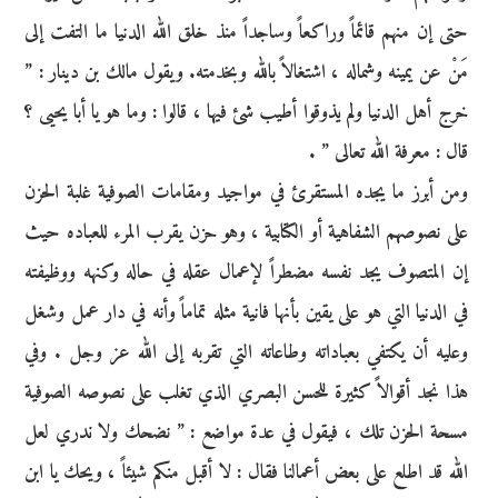
حتى إن منهم قائماً وراكعاً وساجداً منذ خلق الله الدنيا ما التفت إلى
مَنْ عن يمينه وشماله ، اشتغالاً بالله وبخدمته. ويقول مالك بن دينار : ”
خرج أهل الدنيا ولم يذوقوا أطيب شئ فيها ، قالوا : وما هو يا أبا يحيى ؟
قال : معرفة الله تعالى ” .
ومن أبرز ما يجده المستقرئ في مواجيد ومقامات الصوفية غلبة الحزن
على نصوصهم الشفاهية أو الكتابية ، وهو حزن يقرب المرء للعباده حيث
إن المتصوف يجد نفسه مضطراً لإعمال عقله في حاله وكنهه ووظيفته
في الدنيا التي هو على يقين بأنها فانية مثله تماماً وأنه في دار عمل وشغل
وعليه أن يكتفي بعباداته وطاعاته التي تقربه إلى الله عز وجل . وفي
هذا نجد أقوالاً كثيرة للحسن البصري الذي تغلب على نصوصه الصوفية
مسحة الحزن تلك ، فيقول في عدة مواضع : ” نضحك ولا ندري لعل
الله قد اطلع على بعض أعمالنا فقال : لا أقبل منكم شيئاً ، ويحك يا ابن