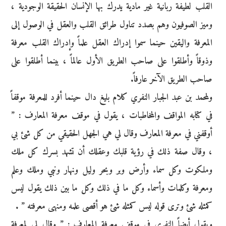
القلب لطيفة ربانية غير مادية يدرك بها الإنسان الحقيقة الوجودية ،
وميز الصوفيون وهم بصدد تناول طرائق القلب والعقل في الوصول إلى
المعرفة واليقين حينما سموا إدراك العقل علماً وإدراك القلب معرفة
وذوقاً وأطلقوا على صاحب الطريق الأول عالماً ، بينما أطلقوا على
صاحب الطريق الآخر عارفاً.
ولمحمد بن عبد الجبار النفري كلام بليغ دال حينما أفرد للمعرفة موقفاً
في كتابه المواقف والمخاطبات ، يقول في موقف معرفة المعارف : ”
أوقفني في معرفة المعارف وقال لي هي الجهل الحقيقي من كل شئ بي
، وقال صفة ذلك في رؤية قلبك وعقلك أن تشهد بسرك كل ملك
وملكوت وكل سماء وأرض وبر وبحر وليل ونهار ونبي وملك وعلم
ومعرفة وكلمات وأسماء وكل ما في ذلك وكل ما بين ذلك يقول ليس
كمثله شئ وترى قوله ليس كمثله شئ هو أقصى علمه ومنهى معرفته ” .
ويقول أيضاً النفري في موقف معرفة المعارف : ” وقال لي لمعرفة