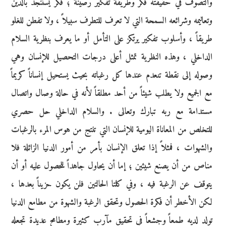
والتصوف في حقيقته فكر وطريقة تفكير رصينة ؛ فكر يستنجد بالدين
وتعاليمه وشرائعه السمحة التي لا تعرف للتطرف سبيلاً ، ولا تفطن للغلو
طريقاً ، وأسلوب تفكير يرتكز على التأمل أو ما يعرف بنظرية السلام
الداخلي ، وهذه النظرية تمثل أعلى درجات التحصيل للإنسان وهي
وصوله إلى نقطة تنعدم عندها كل رغباته بحيث يستحيل إنساناً كريماً
مع الجميع ولا يطلب شيئاً من أحد مطلقاً لأنه في حالة وصال واتصال
مستدامة مع ربه تبارك وتعالى . والسلام الداخلي حل حصري
للتخلص من المعاناة اليومية للإنسان التي تنتج من هوس المرء بالرغبات
والشهوات ، فمثلاً إذا تعلق الإنسان بأمر من أمور الدنيا الزائلة فلا
مناص من أن يصنع شيئين ؛ إما أن يحاول جاهداً للحصول عليه أو أن
يتوقف عن الرغبة فيه ، وفي كلتا الحالتين فلن يكون حزيناً بعدها ،
لكن الأخطر أن فكرة الحصول وتحقق الرغبة والشهوة من مطامع الدنيا
تولد لديه طمعاً وجشعاً في تحقيق مآرب كثيرة ومطامح عديدة تجعله