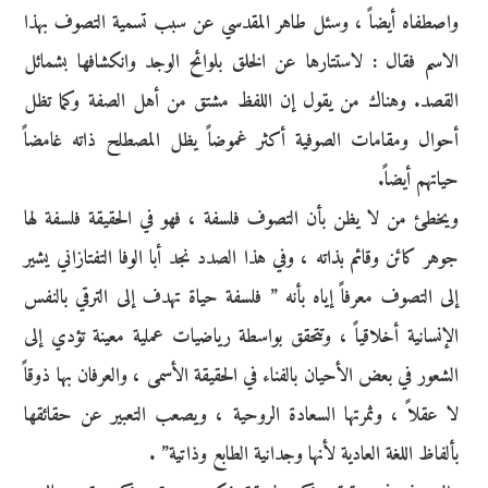
واصطفاه أيضاً ، وسئل طاهر المقدسي عن سبب تسمية التصوف بهذا
الاسم فقال : لاستتارها عن الخلق بلوائح الوجد وانكشافها بشمائل
القصد. وهناك من يقول إن اللفظ مشتق من أهل الصفة وكما تظل
أحوال ومقامات الصوفية أكثر غموضاً يظل المصطلح ذاته غامضاً
حياتهم أيضاً.
ويخطئ من لا يظن بأن التصوف فلسفة ، فهو في الحقيقة فلسفة لها
جوهر كائن وقائم بذاته ، وفي هذا الصدد نجد أبا الوفا التفتازاني يشير
إلى التصوف معرفاً إياه بأنه ” فلسفة حياة تهدف إلى الترقي بالنفس
الإنسانية أخلاقياً ، وتتحقق بواسطة رياضيات عملية معينة تؤدي إلى
الشعور في بعض الأحيان بالفناء في الحقيقة الأسمى ، والعرفان بها ذوقاً
لا عقلاً ، وثمرتها السعادة الروحية ، ويصعب التعبير عن حقائقها
بألفاظ اللغة العادية لأنها وجدانية الطابع وذاتية” .