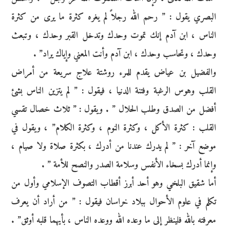
البصري يقول : ” رحم الله رجلاً لم يغره كثرة ما يرى من كثرة
الناس ، ابن آدم إنك تموت وحدك وتدخل القبر وحدك ، وتبعث
وحدك ، وتحاسب وحدك ، ابن آدم وأنت المعني وإياك يراد” .
والفضيل بن عياض يقدم للمرء روشتة علاج سريعة من أمراض
القلب وهوس الرغبة وفتنة الدنيا ، فيقول : ” لم يتزين الناس بشئ
أفضل من الصدق وطلب الحلال ” . ويقول : ” ثلاث خصال تقسي
القلب : كثرة الأكل ، وكثرة النوم ، وكثرة الكلام” ، ويقول في
موضع آخر : ” لم يدرك عندنا من أدرك ، بكثرة صلاة ولا صيام ،
وإنما أدرك بسخاء الأنفس وسلامة الصدر والنصح للأمة ” .
أما شقيق البلخي وهو أحد أبرز أقطاب التصوف الإسلامي وأول من
تكلم في علوم الأحوال ببلاد خراسان فيقول : ” من أراد أن يعرف
معرفته بالله فلينظر إلى ما وعده الله ووعده الناس ، بأيهما قلبه أوثق” .