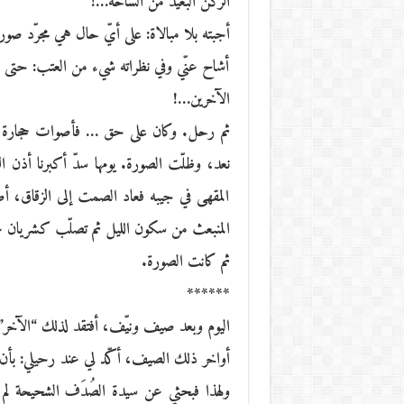
الركن البعيد من الساحة…!
أجبته بلا مبالاة: على أيّ حال هي مجرّد صور
أشاح عنّي وفي نظراته شيء من العتب: حتى 
الآخرين…!
ثم رحل. وكان على حق … فأصوات حجارة النرد 
نعد، وظلّت الصورة. يومها سدّ أكبرنا أذن
المقهى في جيبه فعاد الصمت إلى الزقاق، أصغ
المنبعث من سكون الليل ثم تصلّب كشريان 
ثم كانت الصورة.
******
اليوم وبعد صيف ونيّف، أفتقد لذلك “الآخر” 
أواخر ذلك الصيف، أكّد لي عند رحيلي: بأن
ولهذا فبحثي عن سيدة الصُدَف الشحيحة لم يك