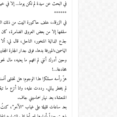
في البحث عن سيدة لم تكن يوما… إلا في خيا
******
في الزرقاء، خلف حاكورة البيت من ذلك الصي
سقفها إلا من بعض العروق الضامرة، كان “الآخ
جذع الدالية المنخور، الناحل، قال لي: ألا
الياسمين،المورفة بدهاء فوق جدار الجارة المجا
وحين أدرك أنني لم افهم ما يعنيه، مال نح
مخادعة…!
هزّ رأسه مستنكرا هذا الوجوم: هل تخشى أنسنة
لم يخطر ببالي. رددت عليه، وانا أنزع ما تبق
المنعشة، بعد نهار خماسيني جاف.
بعد ساعات قليلة على غياب “الآخر”، كنتُ 
ذهبت بعيداً بأنوارها نحو أطراف الشوارع الخلف