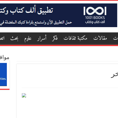
ات
مقالات
مكتبة ثقافات
فكر
أسرار
علوم
بحث
اتص
مواق
خر