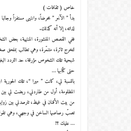
خاص ( ثقافات )
بدأ ” الآخر ” محرضاً، وانتهى مستفزاً وجالب
لذاته، إلا أنه كذلك.
ففي القصص المنشورة، المنتهية، بعض الشخو
لتخرج ثائرة، متنمّرة، وهي تطالب بملحق صغي
شبحية تلك الشخوص مؤرقة، حد التردد البغيض
حتى كتّابها …
بالنسبة لي، كانت ” ميرا “، تلك الحورية الج
المظلومة، أول من طاردني، ربضت لي بين من
من بيت الأقنان في غيظ، تترصدني بين زوايا 
تصبّ رصاصها الساخن في وجهي، وهي تقول: أنا
… عليك ؟!