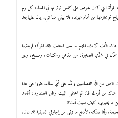
 المرأة التي كانت تحرص على كنس ثرثراتها في المساء، كل يوم
ح ثم تنتزعها من أمام عيوننا، فلا يبقى منها شيء يدل عليها بعد
هذا، فأنت كذلك. المهم … حين اختفت تلك المرأة، لم يعثروا
عمّان في شقّتها الصغيرة، من مقاهي ومكتبات، ومسابح، وغير
قاص من قلّة القصاصين والله. على أيّ حال، عثروا على هذا
ن هناك من أرسله لها، ثم اختفى البيت وظل الصندوق، أقصد
 لكن ما يحيرني، كيف نسيت أنت؟!
حة، وأنا صدّقته، لأدفع ما تبقى من إجازتي الصيفية ثمنا غاليا،