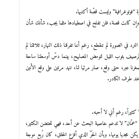
ة “فوتوغرافية” وليست قصّة أكتبها.
وإن كانت قصة، فلن تفلح في اصطيادها مثلما يجب، شأنك شأن
في الصورة لم تنقطع، رغم أننا تفرقنا ذلك النهار، ثلاثتنا لم
 الرصيف بثوب الليل لتومض المصابيح، بينما دسّ أوسطنا ساحة
رنا عبر، حتى وقع، صار مرئيا لنا، تنهد مرتين على وقع الأنين
عند طرف الكادر.
كثيراً، رغم أني لا أحبه.
 “عمّان” لا تدعم خاصية البحث عن أحد، فهي تحتضن الكثير،
ن مجديا يومها، وبأن الحَرّ الذي أفزع الخلق، كان رُبع موجة