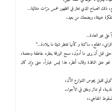
اح، ذلك الصباح الذي تعثر في الظهور لخمس مرّات متتالية…
 كفكرة خبيثة، ويضحك من بعيد.
اً على غير العادة…
لترابي، الخانع، ساكنة و كأنها تنتظر شيئا ما ببلادة…”
حتى قبل أن يرى ما أدوّن، مسح الورقة بنظره خاطفة ومعتمة،
و عنق النافذة وقال: أنظر، هذا ليس غباراً، حتى وإن كان
كوني ثقيل يجوس الشوارع الآن،
دينة، ثم تناثر وعلق في الأجواء.
السقوط المفاجيء،