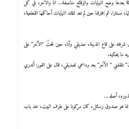
نا بعدها وضع النهايات والوقائع مناصفة… أنا والآخر، في كل
ستترا. ثم افترقنا حين لم تعد لتلك النهايات أحاكمها القطعية،
فته على قاع المدينة، صديقي وأنا، حين لمحتُ “الآخر” على
يه ما يحكيه.
تلقفني ” الآخر” بعد وداعي لصديقي، قال على الفور: أتدري
 جذوره، أصله …
ى إنما هو صندوق رسائل، كان مركونا على طرف البيت، عند باب