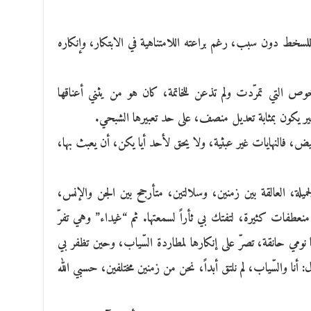
ا للسخط دون سبب، رغم براعته اللامتناهية في الابتكار، وإنكاره
ص التي تمرّدت ولم تذعن للخاتمة، كان هو من يثني أعناقها
ر يكون بمثابة تعديل منصف، على حد تعبيرها الشبحي.
، فالنهايات غير عبثية، ولا يحق لأحد أيا يكن، أن يعبث بها،
ميلة، العالقة بين زمنين، وسلالتين، متأرجح بين الجن والإنس،
عطفات كثيرة، لتفتك بي ثأراً لسمعتها. ثم “غيداء” وهي تفرّ
نومي حانقة، تصرّ على إنكارها لمطاردة السّياب، وحين تظفر بي
 والسّياب، لم نلتق أبداً، نحن من زمنين مختلفين، حسبي الله