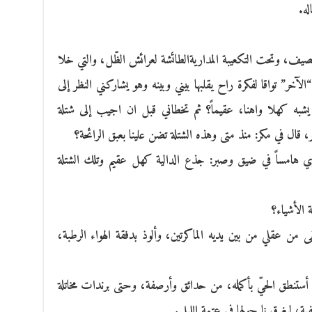
له.
ف، وتحت التكعيبة المداريةالطائشة لعرائش الظّل، والتي خلا
ر” تواقا لفكرة راح يقلبها بيني وبينه وهو يشاركني النظر إلى
 يشبه كهلا واهنا، عقيماً؟ ثم تخطاني قبل ان اجيب إلى شتلة
ور، قال في مكر: منذ متى وهذه الشتلة تضن علينا بعبق الرائحة؟
وي هامساً في ضيق وصبر: جذع الدالية كهل عقيم وتلك الشتلة
 الأشياء؟
ى من عقلي من بين يديه الماكرتين، وألوذ بدفقة الهواء الرطبة،
أستنطق الحيّ بأكمله، من حدائق وأرصفة، وحتى برندات مخاتلة
ية، ليغرق نا حولها في عتمة الليل.