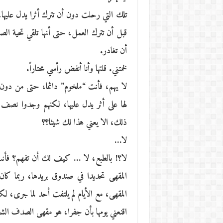
تلك التي رحلت دون أن تترك أثرا يدل عليها،
قبل أن تترك العمل، حتى أنها تلقي تحية الصبا
أن تغادر.
لخمتني. قلتها وأنا أنفض رأسي محتاراً.
لا يهم، فأنت “ملخوم” دائما، حتى من دون 
لها على أثر يدل عليها، لكنهم وجدوا نصف 
ذلك، الا يعني هذا لك شيئا؟؟
لا…
لا؟! بالطبع، لا … كيف لك أن تفهم؟ فأنت 
المقهى تحديدا في صندوق بريدها، ربما كا
المقهى، مع الأيام لم يلتفت أحد لما جرى،
اقنعني يومها بأن جفرا، هو مقهى الصدف الشحي