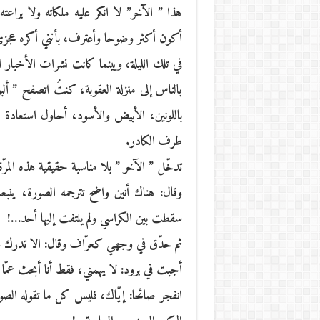
هذا ” الآخر” لا انكر عليه ملكاته ولا براعت
أكون أكثر وضوحا وأعترف، بأنني أكره عج
في تلك الليلة، وبينما كانت نشرات الأخبار ا
بالناس إلى منزلة العقوبة، كنتُ اتصفح ” ألبو
باللونين، الأبيض والأسود، أحاول استعادة
طرف الكادر.
تدخّل ” الآخر ” بلا مناسبة حقيقية هذه المرّ
وقال: هناك أنين واضح تترجمه الصورة، ينب
سقطت بين الكراسي ولم يلتفت إليها أحد…!
ثم حدّق في وجهي كعرّاف وقال: الا تدرك ه
أجبت في برود: لا يهمني، فقط أنا أبحث عمّا ت
انفجر صائحا: إيّاك، فليس كل ما تقوله الصور