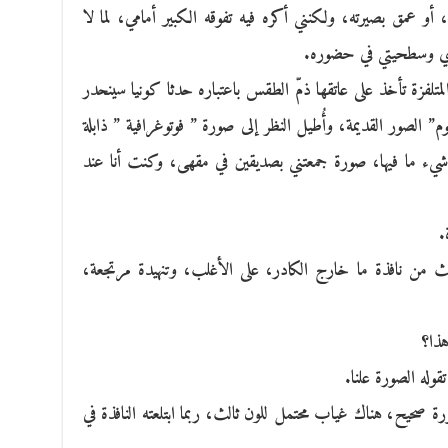
ه، أو عمق بصيرته، ولكنني أكره فيه تفوقه الكبير أمامي، لما لا
زي وسطحيتي في حضوره.
لمتلفزة تأخذ على عاتقها ذمّ الطقس باعتباره حدثا كونيا سينحدر
م” الصور القديمة، وأُطيل النظر إلى صورة ” فوتوغرافية ” ذابلة
 شيء ما فيها، صورة جمعتني بصديقين في مقهى، وكنت أنا عند
ة.
عث من نافذة ما خارج الكادر، على الأغلب، وتنهيدة مرتجعة،
ذا؟
قوله الصورة علنا.
ة صحيح، هناك غياب محتمل للون ثالث، ربما ابتلعته النافذة في