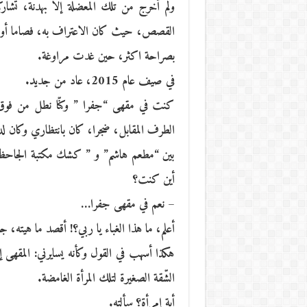
ولم أخرج من تلك المعضلة إلا بهدنة، تشارك
القصص، حيث كان الاعتراف به، فصاما أوليا، م
بصراحة اكثر، حين غدت مراوغة.
في صيف عام 2015، عاد من جديد.
كنت في مقهى “جفرا ” وكنّا نطل من فوق شر
الطرف المقابل، ضجرا، كان بانتظاري وكان لد
بين “مطعم هاشم” و ” كشك مكتبة الجاحظ” 
أين كنت؟
– نعم في مقهى جفرا…
أعلم، ما هذا الغباء يا ربي؟! أقصد ما هيته،
هكذا أسهب في القول وكأنه يسايرني: المقه
الشّقة الصغيرة لتلك المرأة الغامضة.
أية إمرأة؟ سألته.