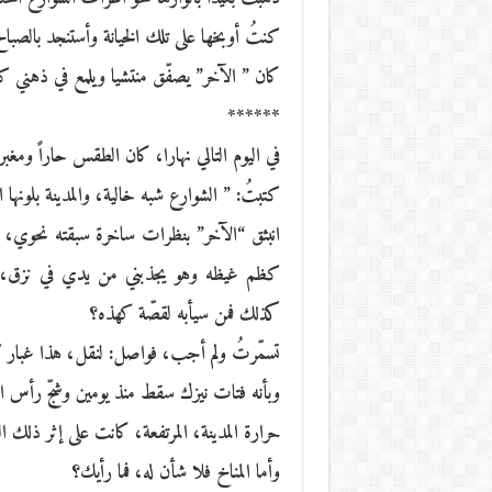
كنتُ أوبخها على تلك الخيانة وأستنجد بالصب
كان ” الآخر” يصفّق منتشيا ويلمع في ذهني
******
في اليوم التالي نهارا، كان الطقس حاراً ومغبر
كتبتُ: ” الشوارع شبه خالية، والمدينة بلونها ا
انبثق “الآخر” بنظرات ساخرة سبقته نحوي، 
كظم غيظه وهو يجذبني من يدي في نزق، نح
كذلك فمن سيأبه لقصّة كهذه؟
تسمّرتُ ولم أجب، فواصل: لنقل، هذا غبار 
وبأنه فتات نيزك سقط منذ يومين وشجّ رأس الم
حرارة المدينة، المرتفعة، كانت على إثر ذلك 
وأما المناخ فلا شأن له، فما رأيك؟