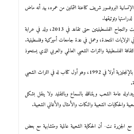
الإنسانية البروفسور شريف كناعنة الثمانين من عمره، بيد أنه ماض
دراستها وتوثيقها.
كناعنة الذي عمل محاضرا في جامعتي بير زيت والنجاح الفلسطينيتين حتى تقاعد في 2013، ولد في عرابة
قافة الفلسطينية والتراث الشعبي العالمي والعربي الذي يستحوذ
ومن أبرز كتبه “قول يا طير” الذي رأى النور بالإنجليزية أولا في 1992، وهو أول كتاب له في التراث الشعبي
ة.
تداوله عامة الشعب ويتناقله بالسماع وبالتقليد ولا ينقل بشكل
 والحكايات الشعبية والنكات والأمثال والأغاني الشعبية.
مع الجزيرة نت- أن الحكاية الشعبية عالمية ومتشابهة مع بعض