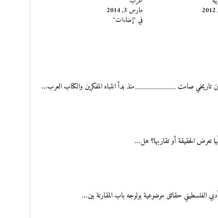
ية
عرب”
مارس 3, 2014
في "إضاءات"
 كائن تاريخي صامت ____________منذ بدأ انتباه المفكرين والكتاب العرب…
نّها تعرض الحقيقة أو تقاربها؟ هل…
بي الفلسطيني حقائق موضوعية بولوجه باب المقارنة بين…