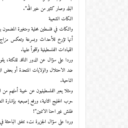
البلد وصار كثير من خير الله”.
النكات الشعبية
والنكات في فلسطين محلية ومتغيرة المضمون بع
أنها تؤرخ للأحداث وبسرعة وتعكس مزاج ا
القيادات الفلسطينية وتتجرأ عليها.
وردا على سؤال عن الدور الناقد للنكتة، يقو
ضد الاحتلال والولايات المتحدة أو بعض الد
الناحية.
ومثلا يعبر الفلسطينيون عن خيبة أملهم من ا
حرب الخليج الثانية، ورفع إصبعيه بإشارة ال
ظلش غير احنا الاثنين”!
وردا على سؤال الجزيرة نت، تتفق الباحثة في 