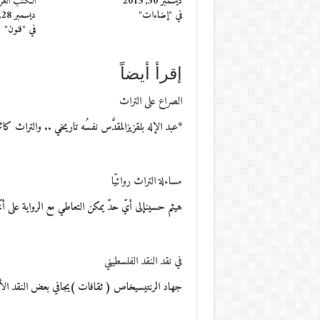
ديسمبر 30, 2015
الكتب العرب
في "إضاءات"
ديسمبر 28, 2012
في "فنون"
إقرأ أيضاً
الصراع على التراث
*عبد الإله بلقزيزالمقدَّس نفسُه تاريخي .. والتراث
مساءلة التراث روائيّا
هيثم حسينإلى أيّ حدّ يمكن التعاطي مع الرواية على أ
في نقد النقد الفلسطيني
جهاد الرنتيسيخاص ( ثقافات )يجافي بعض النقد الأد