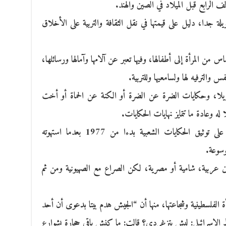
ف الرابع قبل الميلاد في الصين والهند.
يلة جدا، دليل على قيمتها في نقل الثقافة والتربية على الأخلاق
 من المرأة إلى أطفالها، وفيها تعبر عن آلامها وآمالها ورسائلها،
س والترفيه لها ولسامعيها وللتربية.
يلا، وحكايات الضرة عن الضرة أو الكنة عن الحماة أو أخت
له وعادة ما تتمايز نهايات الحكايات.
وفي فلسطين، عمل كناعنة بمساعدة طلابه على توثيق الحكايات الشعبية بدءا من 1977 بعدما استهوته
وسوعة.
ين عربية، شامية أو مصرية، لكن الصراع مع الصهيونية ومن ثم
الفلسطينية وشجاعتها، منها أن “الجيش هدم بيتا بدعوى أن أحد
ط الإسرائيلي: ليش بتزغردي؟ قالت: ما كنش باقي حجارة بشوارع