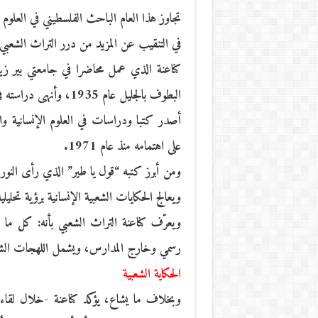
تجاوز هذا العام الباحث الفلسطيني في العلوم 
في التنقيب عن المزيد من درر التراث الشعبي ل
البطوف بالجليل عام 1935، وأنهى دراسته في الولايات المتحدة، وعمل في عدة جامعات أميركية وفلسطينية.
أصدر كتبا ودراسات في العلوم الإنسانية والث
على اهتمامه منذ عام 1971.
ويعالج الحكايات الشعبية الإنسانية برؤية تحليلي
ويعرّف كناعنة التراث الشعبي بأنه: كل ما ي
رسمي وخارج المدارس، ويشمل اللهجات الشعبية
الحكاية الشعبية
وبخلاف ما يشاع، يؤكد كناعنة -خلال لقاء 