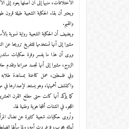
الاختلافات، منبها إلى أن أصلها يعود إلى الأل
ويعتبر أن بقاء الحكاية الشعبية طيلة قرون طو
والقيم.
ويضيف أن الحكاية الشعبية رواية نسوية بالأساس
مشيرا إلى أنها تستخدمها للتفريغ ترويحا عن النف
ويرى أن هذا ما يفسر وفرة حكايات ساندر
الزوج، مشيرا إلى أنها تجسد صراعا وتقدم حلا 
واكتشف أهميتها، وهو يستعد لإصدارها في م
كما يؤكد أنها كانت حتى مطلع القرن العشر
اللجوء في الشتات أنتجا هوية وطنية لها.
وتُروى حكايات شعبية كثيرة عن نضال المرأة 
أبنائه مخرب، فزغردت أمه، ولما سألها الضاب