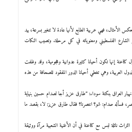
كس الأمثال، فهي عربية الطابع لأنها عادة لا تتغير بسرعة، بيد
لشارع الفلسطيني ومعنوياته في كل مرحلة. وتصيب النكات
ل كناعنة إنها تكون أحيانا كثيرة عدوانية وهجومية، وقد وظفت
ول العربية، وهي تغطي أحيانا الدور المفقود للصحافة من هذه
نهيار العراق بنكتة سوداء: “طارق عزيز أجا لصدام حسين بنهاية
نصر، فسأله صدام: شو؟ انتصرنا؟ فقال طارق عزيز: لا، بقصد ما
التراث نائلة لبس مع كناعنة في أن الأغنية الشعبية مرآة ووثيقة