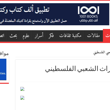
ات
مقالات
مكتبة ثقافات
فكر
أسرار
علوم
بحث
اتص
بي الفلسطيني
مواق
راث الشعبي الفلسطيني