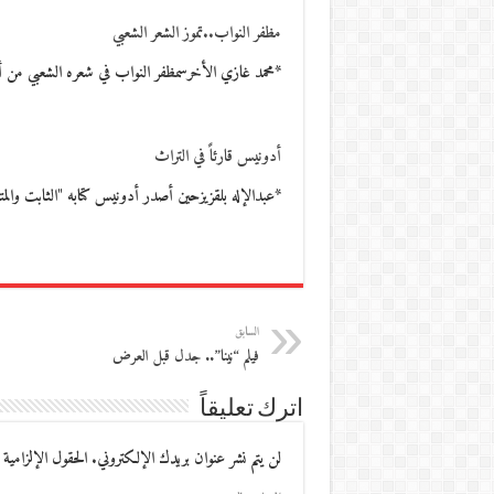
مظفر النواب..تموز الشعر الشعبي
*محمد غازي الأخرسمظفر النواب في شعره الشعبي من أ
أدونيس قارئاً في التراث
*عبدالإله بلقزيزحين أصدر أدونيس كتابه "الثابت والمتحوّل" (1) في العام 1973 (*)، لم ي
السابق
فيلم “نينا”.. جدل قبل العرض
اترك تعليقاً
لن يتم نشر عنوان بريدك الإلكتروني.
الحقول الإلزامية 