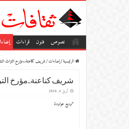
نصوص
فنون
قراءات
إضاء
الرئيسية
/
إضاءات
/
شريف كناعنة..مؤرخ التراث الشع
شريف كناعنة..مؤرخ الت
أبريل 4, 2016
*وديع عواودة