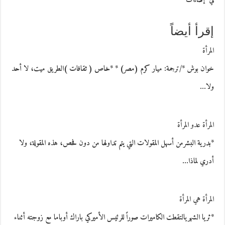
في "إضاءات"
إقرأ أيضاً
المرأة
خوان بوش */ترجمة: ميار كرم (مصر) * *خاص ( ثقافات )الطريق ميت، لا أحد
ولا…
المرأة عدو المرأة
*بدرية البشرمن أسهل المقولات التي يتم تداولها من دون فحص، هذه المقولة، ولا
أدري لماذا…
المرأة هي المرأة
*ثريا الشهريالتقطت الكاميرات صوراً للرئيس الأميركي باراك أوباما مع زوجته أثناء