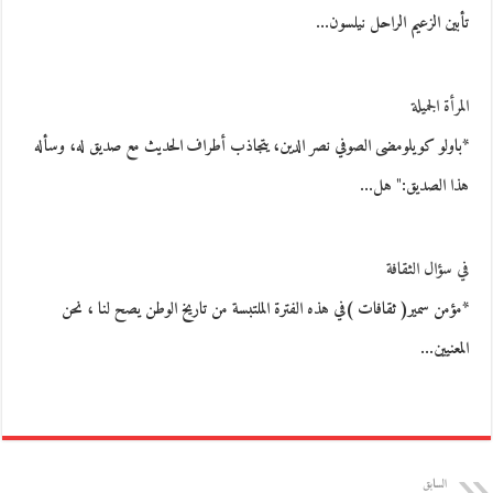
تأبين الزعيم الراحل نيلسون…
المرأة الجميلة
*باولو كويلومضى الصوفي نصر الدين، يتجاذب أطراف الحديث مع صديق له، وسأله
هذا الصديق:" هل…
في سؤال الثقافة
*مؤمن سمير( ثقافات )في هذه الفترة الملتبسة من تاريخ الوطن يصح لنا ، نحن
المعنيين…
السابق