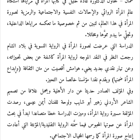
عمان – تحاول الدكتورة غادة خليل في كتابها المرأة في مراياها استكناه
عالم المرأة الروائي والإحالات النفسية والاجتماعية والرمزية لصورة
المرأة في هذا العالم، لتبين من ثم خصوصية ما تعكسه مراياها الداخلية،
وتجلّي ما يبدو مموَّها ومخاتلا.
الدراسة التي عرضت لصورة المرأة في الرواية النسوية في بلاد الشام
رجعت النظر في النقد الموجه لرواية المرأة كاشفة عن بعض تحيزاته،
وعن تيار نقدي جديد يضيء هوامش أقصيت من متن الثقافة (وإبداع
المرأة ضمنها) ويقدم نقدا مؤنسنا خالصا من التحيز.
وفي المؤلف الصادر حديثا عن دار الأهلية ويحمل غلافا من تصميم
الشاعر الأردني زهير أبو شايب ولوحة للفنان أيمن عيسى، رصدت
المؤلفة مسيرة رواية المرأة، وميزت الدراسة خطا متصاعدا ابتدأ في بحث
المرأة عن صوتها المحبوس فيما سمَّته الرواية التقليدية/المؤنثة التي أعادت
إنتاج صورة المرأة كما رسمها المخيال الاجتماعي.