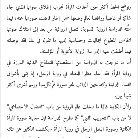
وتوضح الخط أكثر حين أخذت المرأة تجرب إطلاق صوتها الذي جاء
شاكيا أو غاضبا ورافضا لعالم وضعها ضمن إطار فاضت صورتها عنه، فيما
سمَّته الدراسة الرواية النسوية، لتصل الروائية من بعد إلى امتلاك صوتها
الخاص المطبوع بجماليات وحساسية لديها ما تقوله في عالم فقد بوصلته
فيما أطلقت عليه الدراسة الرواية الأنثوية أو المؤنسنة.
أما ما خرجت به الدراسة من استقصائها للنماذج البدئية البارزة في
رواية المرأة فقد جاء مغايرا للمعتاد في رواية الرجل؛ إذ يشي بأشواق
النساء الدفينة وكفاحهن الدائب لمحو صورة تمَّ تكريسها ورسم أخرى أكثر
شبها بهن.
ولأن الكاتبة غالبا ما دخلت عالم الرواية من باب “النضال الاجتماعي”
لا من باب “التجريب الفني” كما تطرح الدراسة فإن معاينة صورة المرأة
الكاتبة وصورة البطل الرجل في رواية المرأة سيكشف الكثير عن تلك