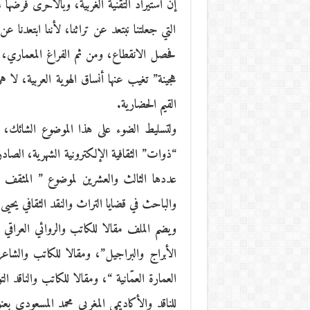
إن استيراد التقنية الغربية، وبالأحرى فرضها ع
التي جعلتنا نبتعد عن تراثنا، لأننا ابتعدنا ع
فحصل الانقطاع، ومن ثم الفراغ المعماري، و
هجينة” تغيب عنها أنساق الهوية العربية، لا 
القيم الحضارية.
ولتسليط الضوء على هذا الموضوع الشائك
“ذوات” الثقافية الإلكترونية الشهرية، ال
عددها الثالث والعشرين لموضوع ” المثقف وال
والباحث في قضايا التراث والنقد الثقافي يحيى بن
ويضم الملف مقالا للكاتب والروائي العراقي
الأبراج والبراجيل”، ومقالا للكاتب والشاعر
العمارة العمّانية “، ومقالا للكاتب والناقد ال
للناقد والأكاديمي المغربي محمد المسعودي بعن