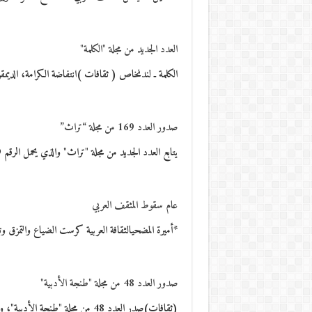
العدد الجديد من مجلة "الكلمة"
الكلمة ـ لندنخاص ( ثقافات )انتفاضة الكرامة، الديم
صدور العدد 169 من مجلة “تراث”
يتابع العدد الجديد من مجلة "تراث" والذي يحمل الرقم 169 مناقشة قضية صورة التراث في…
عام سقوط المثقف العربي
*أميرة المضحيالثقافة العربية كرست الضياع والتمز
صدور العدد 48 من مجلة "طنجة الأدبية"
(ثقافات)صدر العدد 48 من مجلة "طنجة الأدبية"، والذي يضم بين دفتيه مواد ثقافية وأدبية متنوعة.…