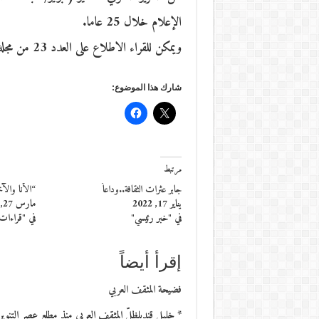
الإعلام خلال 25 عاما.
ويمكن للقراء الاطلاع على العدد 23 من مجلة “ذوات” في الموقع الإلكتروني لمؤسسة مؤمنون بلا حدود.
شارك هذا الموضوع:
مرتبط
جابر عثرات الثقافة..وداعاً
“الأنا وال
يناير 17, 2022
مارس 27, 2013
في "خبر رئيسي"
في "قراءات
إقرأ أيضاً
فضيحة المثقف العربي
* خليل قنديلظلّ المثقف العربي منذ مطلع عصر التنو