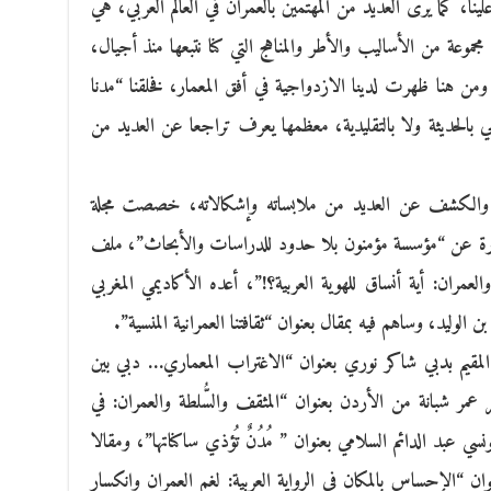
لينا، كما يرى العديد من المهتمين بالعمران في العالم العربي، هي
ن مجموعة من الأساليب والأطر والمناهج التي كنا نتبعها منذ أجيال،
من هنا ظهرت لدينا الازدواجية في أفق المعمار، فخلقنا “مدنا
هي بالحديثة ولا بالتقليدية، معظمها يعرف تراجعا عن العديد من
، والكشف عن العديد من ملابساته وإشكالاته، خصصت مجلة
صادرة عن “مؤسسة مؤمنون بلا حدود للدراسات والأبحاث”، ملف
عمران: أية أنساق للهوية العربية؟!”، أعده الأكاديمي المغربي
 الوليد، وساهم فيه بمقال بعنوان “ثقافتنا العمرانية المنسية”.
 المقيم بدبي شاكر نوري بعنوان “الاغتراب المعماري… دبي بين
 عمر شبانة من الأردن بعنوان “المثقف والسُّلطة والعمران: في
تونسي عبد الدائم السلامي بعنوان ” مُدُنٌ تُؤذي ساكناتها”، ومقالا
وان “الإحساس بالمكان في الرواية العربية: لغم العمران وانكسار