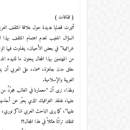
( ثقافات )
أثيرت قضايا عديدة حول علاقة المثقف العرب
السؤال المغيب لعدم اهتمام المثقف بهذا
غرائبية” في بعض الأحيان، يتفاوت فيها ال
من المهتمين بهذا المجال ينعتون ما تشهده ال
خلق مدن جاهزة، صماء، على العربي أن يت
العربية والإسلامية.
ولهذا، نرى أن “معمارنا في الغالب مجرّدٌ من 
عليها، نفتقد الغرافيك الذي يعبّر عن أحاسي
عليها”، كما يرى الباحث العربي شاكر نوري، ل
نمتلك تراثًا هائلاً في هذا المجال؟!