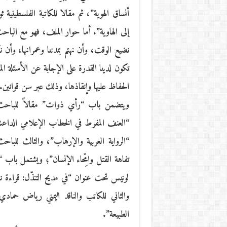
أنساق الهوية”، ثم مقالا للكاتبة الفلسطينية ث
إلى الهاوية”. أما حوار الملف، فهو مع البا
نضيع الوقت، وأن نهتم بمدننا وعمرانها، وأن
تكون لدينا القدرة على الإجابة عن الأسئلة ال
الحفاظ عليها وإنقاذها، وذلك عبر سن قوانين.
ويتضمن باب “رأي ذوات” مقالاً للباحث ال
“العنف المفرط في الخطاب الإعلامي الداعشي
“الرواية العربية والإرهاب”، والثالث للباح
تفاهة القتل وامِّحاء الإنسان”؛ ويشتمل باب “
لونيس تحت عنوان “في مديح التنذّل: قراءة نق
والثاني للكاتب والناقد اليمني رياض حما
الطبيعة”.