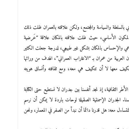
ي بالسلطة والسياسة والمجتمع، ولكن علاقته بالعمران ظلت ذلك
 المكون الأساسي، حيث ظلت علاقته بالمكان علاقة “عَرضية
وعي والإحساس بالمكان بشكل غير طبيعي، لدرجة جعلت الكثير
مدن العربية من عمران بـ “الاغتراب العمراني”، الهدف من ورائها
كيف معها لا أن تتكيف هي معه، ومع ثقافته وأنساق هويته
الأطر الثقافية، إذ نجد أنفسنا بين جدران لا نستطيع حتى الكتابة
سنا. الجدران الإسمنتية الصقيلة لوحات باردة لا يمكن أن نرسم
نتساءل معه: هل قدرنا دائما أن نبدأ من الصفر في المعمار، ونحن