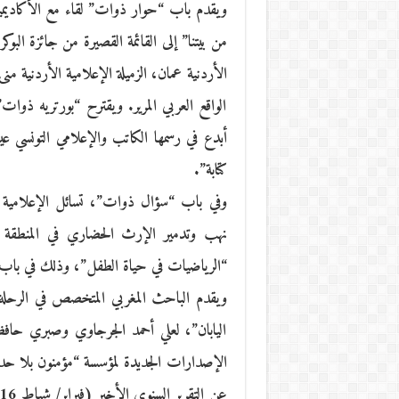
ويقدم باب “حوار ذوات” لقاء مع الأكاديمية و
من بيتنا” إلى القائمة القصيرة من جائزة البوكر
الأردنية عمان، الزميلة الإعلامية الأردنية 
الواقع العربي المرير. ويقترح “بورتريه ذوا
أبدع في رسمها الكاتب والإعلامي التونسي ع
كتابة”.
وفي باب “سؤال ذوات”، تسائل الإعلامية 
نهب وتدمير الإرث الحضاري في المنطقة الع
“الرياضيات في حياة الطفل”، وذلك في باب “
ويقدم الباحث المغربي المتخصص في الرحلة 
اليابان”، لعلي أحمد الجرجاوي وصبري حا
الإصدارات الجديدة لمؤسسة “مؤمنون بلا حدود