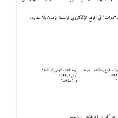
آخر”.. المبدع يستكشف نقيضه
أزمة المثقف التونسي أم نكبته؟
أبريل 3, 2014
"
في "إضاءات"
ير وعبر أكثر من قرن يقايض مبررات…