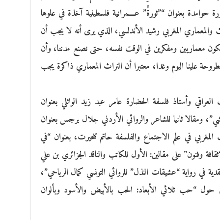
ورة حوامدة بعنوان “”ثورةٌ” عــــمرانية فلسطينية آخذة في علوها
حث والمعماري المغربي رشيد الأندلسي، الذي يرى أنه لا يجب أن
 نكون معماريين ومفكرين في الوقت نفسه، حتى نصنع مدننا، وأن
مطروحة علينا اليوم وغدا، معتبرا أن التراث المعماري ذاكرة يجب
عراقي وأستاذ فلسفة الحضارة عامر عبد زيد الوائلي بعنوان
”، ومقالا ثانيا للشاعر والروائي الأردني جلال برجس بعنوان
ث المغربي في علم الاجتماع والفلسفة حاتم تنحيرت، بعنوان “في
ثقافة وفنون” على مقالين: الأول للكاتب والناقد الجزائري بن علي
دية في رواية “عشيقات النذل” للروائي التونسي كمال الرياحي”،
دي حول “حب ثلاثي الأبعاد: الحب بالأبيض والأسود وبألوان