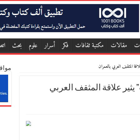
ات
مقالات
مكتبة ثقافات
فكر
أسرار
علوم
بحث
اتص
مواق
ذوات” يثير علاقة المثقف العربي