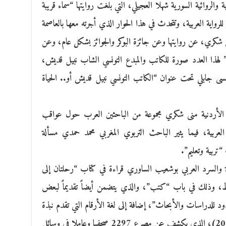
الروائية السورية شهلا العجيلي، التي بلغت روايتها “سماء قريبة
 للرواية العربية، وتتحدث في هذا الحوار الذي أجرته معها بالعاصمة
منى شكري، عن روايتها وعن جائزة البوكر والجوائز بشكل عام، وعن
ت” لهذا العدد صورة للكاتب والمبدع التونسي الشاب نبيل قديش،
يسى جابلي تحت عنوان “الكاتب التونسي نبيل قديش أو.. الحياة
الأردنية منى شكري مجموعة من الباحثين العرب حول عواقب
ربية، فيما يثير الباحث التربوي المغربي محمد حمدي مسألة
تربية وتعليم”.
والسرد العربي بوشعيب الساوري قراءة في كتاب “رحلتان إلى
فظ، وذلك في باب “كتب”، والذي يتضمن أيضاً تقديماً لبعض
 للدراسات والأبحاث”، إضافة إلى لغة الأرقام التي تقدم نبذة
عن التقرير السنوي الأخير (فبراير/ شباط 2016)، الذي يكشف عن مصرع 2297 صحفيا وعاملا في وسائل