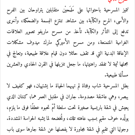
تتميز المسرحية باحتوائها على مَلمَحيْن متقابلين يتراوحان بين الفرح
والأسى، المرح والكآبة، بين مشاهد تنتزع البسمة والضحكة، وأخرى
تدفع إلى التأثر والكآبة. تأخذ من مسرح ماريفو تصوير العلاقات
الغرامية المتمنعة، ومن مسرح الأميركي مارك ميدوف مشكلات
الإعاقة البدنية التي قد تقف حائلا دون قيام علاقة طبيعية، وتعالج في
مجملها ثيمة لا تفقد راهنيتها، ما جعل تنزيلها في القرن الحادي والعشرين
مسألة طبيعية.
بطل المسرحية شاب وفتاة لم تهبهما الحياة ما يشتهيان، فهو كفيف لا
يبصر، وهي عاشقة مصدومة. جاران في مقتبل العمر هما؛ كنتان الذي
يعيش في شقة باريسية صغيرة تحت سلطة أمّ تحبوه عطفًا فوق ما يلزم،
يولّده خوف مقيم بسبب عاهته تلك، وتُخضعه لما يشبه الحراسة المشددة.
وجوليا التي تقيم في شقة مجاورة لا يفصلها عن شقة جارها سوى باب