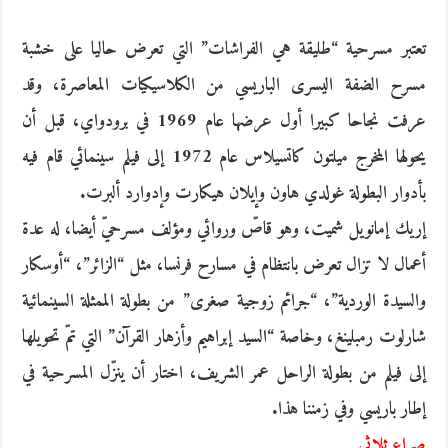
تعتبر مسرحية “طليقة هي الفراشات” التي تعرض حاليا على خشبة
مسرح الضفة اليسرى الباريسي من الكلاسيكيات المعاصرة، وقد
عرفت نجاحا كبيرا أول عرضها عام 1969 في برودواي، قبل أن
يحولها المخرج ميلتون كاتسيلاس عام 1972 إلى فيلم سينمائي قام فيه
بأدوار البطولة غولدي هاون وإيلان هيكارت وإدوارد ألبرت.
إريك إمانويل شميت، وهو قاصّ وروائي ومؤلف مسرحيّ أيضا، له عدة
أعمال لا تزال تعرض بانتظام في مسارح فرنسا، مثل “الزائر”، “أوسكار
والسيدة الوردية”، “جرائم زوجية صغرى” من بطولة الممثلة السينمائية
شارلوت رمبلينغ، وخاصة “السيد إبراهيم وأزهار القرآن” التي تمّ تحويلها
إلى فيلم من بطولة الراحل عمر الشريف، اختار أن ينزّل المسرحية في
إطار باريسي وفي زمننا هذا.
صراع ثلاثي