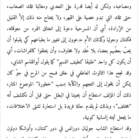
ومصاعبه، ولكن له أيضا قدرة على التحدي ومغالبة تلك الصعاب،
حتى تلك التي تبدو عصية على القهر، ولا يحتاج منه ذلك إلاّ القليل
من الإرادة، أي أن المسرحية دعوة إلى انعتاق الفرد من معوقاته.
فكنتان وجوليا وكذلك الأم مدعوون إلى تغيير ما بطباعهم كي يقبلوا أن
يحبّ بعضُهم بعضا، بلا عُقد ولا مخاوف، وأن يحلقوا كالفراشات، أي
أن يكون كل واحد “طليقا كطيف النسيم” كما يقول أبوالقاسم الشابي.
وقد نجح هذا الثالوث العاطفي في خلق فسح من المرح في جوّ كان
يمكن أن يتحول إلى التجهم والكآبة بسبب “خطورة” الموضوع المثار،
ذلك أن المؤلف استطاع أن يحببنا في البطل حتى قبل أن نكتشف أنه
“مختلف”، وبذلك لم يقدم حالة فريدة بل استعارة لشتى الاختلافات،
ما يجعل ثيمته إنسانية كونية.
وقد استطاع الشاب جوليان دورانس في دور كنتان، وأنوشكا دولون