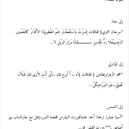
إلى معاذ
*سرحان النمري( ثقافات )سَرَتْ وَاسْتَفْحَلَتْ حِمَمُ الخُطوبِإذا الأقْدَارُ كالعَصْفِ
الرَهِـــيبْفَلا رَدٌّ لِمَقْدورٍ سَـــــــــــــقانَا مَرَارَ الوَيْلِ لا…
إلى قيْثارتي
*محمد الزهراويخاص ( ثقافات )آه .. أَ أبوح لكِ ..أيْن أنْتِ ؟أرى لكِ قبْلأن
تَجيئي..عبْر البرْزَخبِكًلّ…
إلى الشمس
*آسيا جبار/ ترجمة: أحمد عثمانحررت النهارمن قفصه الزمرديمثل نبع جارانساب بين
أصابعي .***حررت الليلمن قبر…