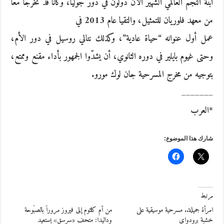
ابنة النجم العالمي الشهير ألان دولون في دور جوليا، وكانا قد تخرجا معا
من معهد فلوريان للتمثيل، والتقيا عام 2013 في
عمل أول عنوانه “حياة عادية”، وكذلك نتالي روسيل في دور الأم،
وحتى غيوم بايلير في دوره الثانوي، أن يشدّوا الجمهور بأداء مقنع وممتع،
بتوجيه من مخرج المسرحية جان لوك مورو.
_______
*العرب
شارك هذا الموضوع:
مرتبط
امرأة جميلة.. مسرحية موسيقية على
من أم كلثوم إلى فيروز مروراً بالصبّوحة
خشبة برودواي
وداليدا: متحف «سرسق» يستعيد