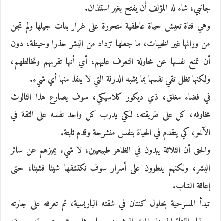
جانبي، شاء له المؤلف أن يفتح بغير استئذان.
وهي فتاة تعيش حياة عاطفية متحررة على غرار بنات جيلها ولم تجن
من ورائها غير الخيبات، ما جعلها تزداد من البشر حذرا وحيطة، دون
أن تمنع نفسها عن محاولة التعرف عليهم، أي أنها تقربهم وتخالطهم،
ولكنها تظل تقي نفسها بما يشبه الدرقة التي لا ينفذ منها أي شيء.
في فضاء مغلق، ذي ديكور كلاسيكي، سوف يصارع هذا الثالوث
مخاوفه، كل على طريقته، لكي يدرب كل واحد نفسه على الثقة في
الآخر، كي يتقدم في الحياة بنفس منشرحة وقدم ثابتة.
والحق أن الثلاثة يبدون في الظاهر طبيعيين، لا شيء يميزهم عن سائر
البشر، ولكنهم ينطوون على أسرار سوف نكتشفها شيئا فشيئا، حتى
إعاقة الشاب.
تبدأ المسرحية بحلول كنتان في شقته الباريسية، ثم تعرفه على جارته