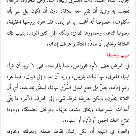
جوليا، الفتاة الحسناء ذات العشرين ربيعا، مثله، وهي متحررة، مرحة،
تُعجب به وتريد أن تقيم معه علاقة، دون أن تكون على علم بأنه
مكفوف، خصوصا أنه أعجب بها هو أيضا، فقد سحرته بروحها الخفيفة،
وصوتها الناعم، وحضورها الدافئ، ولكنه ظل كثير التردد، يتهيب تلك
العلاقة ويخشى أن تصدّه الفتاة لو عرفت إعاقته.
تهيب وحيطة
في العرض تقف الأم، فلورانس، لهما بالمرصاد، فهي لا تريد أن تترك
ابنها، المعوق، نهبا لبنات باريس، وتريد أن تعيده إلى البيت، فيما هو،
رغم إعاقته، يصرّ على قطع الحبل السُّرّي نهائيا، ليحلّق بجناحيه. أي أن
الثلاثة يحبّون، ولكن بطريقة خرقاء تسيء إلى الطرف الآخر، ما ينمّي
أحداث المسرحية، ويخلق مشاهد هزلية، ومواقف مضحكة، وردودا
تنتزع ضحك الجمهور أو تأثره أو استياءه.
والعبرة في النهاية أن لكل إنسان نقاط ضعفه ومعوقاته ومخاوفه