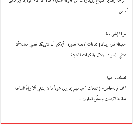
*ترجمة وتقديم: صباح زوينأردت من مجموعة الشعراء هذه أن اقدم نموذجاً ولو صغيرا
ً، من…
سرقوا إلهـي ..!
حفيظة قاره بيبان( ثقافات )قصة قصيرة أيمكن أن تنتهيهكذا قصتي معك؟أن
يختفي الصوت الزلال والكلمات المضيئة…
قصائد.. أمنية
*محمد قرنةخاص- ( ثقافات )هياميهيم بما يرى شوقاً لما لا ينبغي ألا يراهُ الساحة
الخلفية اكتظت وبعضُ العابرين…