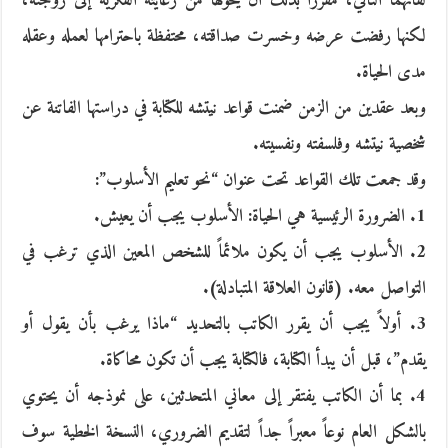
لقائهما الثاني، مقرراً بذلك أن يحولها من رعايته الفكرية إلى زوجته،
لكنها رفضت عرضه وخسرت صداقته، محتفظة باحترامها لعمله وعقله
مدى الحياة.
وبعد عقدين من الزمن ضمنت قواعد نيتشه للكتابة في دراستها الفاتنة عن
شخصية نيتشه وفلسفته ونفسيته.
وقد جمعت تلك القواعد تحت عنوان “نحو تعليم الأسلوب”:
1. الضرورة الرئيسية هي الحياة: الأسلوب يجب أن يعيش.
2. الأسلوب يجب أن يكون ملائماً للشخص المعين الذي ترغب في
التواصل معه. (قانون العلاقة المتبادلة).
3. أولاً يجب أن يقرر الكاتب بالتحديد “ماذا يرغب بأن يقول أو
يقدم”، قبل أن يبدأ الكتابة، فالكتابة يجب أن تكون محاكاة.
4. بما أن الكاتب يفتقر إلى معاني المتحدثين، على نموذجه أن يحتوي
بالشكل العام نوعاً معبراً جداً لتقديم الضروري، النسخة الخطية سوف