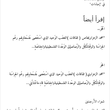
في "إضاءات"
إقرأ أيضاً
الْحَجَر..
*محمد الزهراويخاص ( ثقافات )الغضَب الوَحيد الذي اسْتعْصى عَلىمَعاوِلِهم رغْم
الحِراسَة والوقْتِالمُكبّل والرّصاصإلى الوَحْدة الفلسطينيةوانتِفاضَةٍ…
الحجَر
*محمد الزهراوي( ثقافات )الغضَب الوَحيد الذي اسْتعْصى عَلىمَعاوِلِهم رغْم الحِراسَة
والوقْتِالمُكبّل والرّصاصإلى الوحْدة الفلسطينيةوانتِفاضَةٍ قادِمةتَنْتابُني…
شعراء الأرجنتين