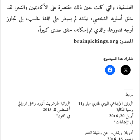
الفلسفية، والتي كانت لحين ذلك مقتصرة على الأكاديميين والشعر: لقد
خلق أسلوبه الشخصي، نيتشه لم يسيطر على اللغة فحسب، بل تجاوز
أوجه قصورها. والذي تم إسكاته، حقق صدى كبيراً.
المصدر: brainpickings.org
شارك هذا الموضوع:
مرتبط
الروتين الإبداعي اليومي لهنري ميلر و11
الروائية مارغريت آتوود وعمل اوبرالي
وصية للكتابة
أغسطس 8, 2013
أبريل 20, 2016
في "فنون"
في "إضاءات"
أدريان ريتش… عن وظيفة الشعر
ديسمبر 16, 2016