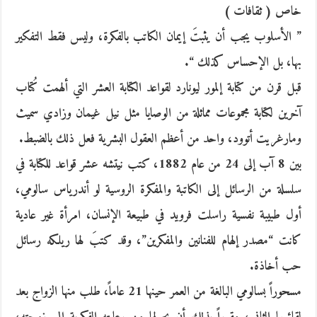
خاص ( ثقافات )
” الأسلوب يجب أن يثبتَ إيمان الكاتب بالفكرة، وليس فقط التفكير
بها، بل الإحساس كذلك “.
قبل قرن من كتابة إلمور ليونارد لقواعد الكتابة العشر التي ألهمت كُتاب
آخرين لكتابة مجموعات مماثلة من الوصايا مثل نيل غيمان وزادي سميث
ومارغريت أتوود، واحد من أعظم العقول البشرية فعل ذلك بالضبط.
بين 8 آب إلى 24 من عام 1882، كتب نيتشه عشر قواعد للكتابة في
سلسلة من الرسائل إلى الكاتبة والمفكرة الروسية لو أندرياس سالومي،
أول طبيبة نفسية راسلت فرويد في طبيعة الإنسان، امرأة غير عادية
كانت “مصدر إلهام للفنانين والمفكرين”، وقد كتبَ لها ريلكه رسائل
حب أخاذة.
مسحوراً بسالومي البالغة من العمر حينها 21 عاماً، طلب منها الزواج بعد