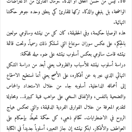
10. ليس من حسن الخلق أو الذكاء حرمان القارئ من الاعتراضات
الواضحة، بل ينبغي والذكاء تركها للقارئ كي ينطق وحده جوهر حكمتنا
النهائية.
هذه الوصايا حكيمة، وفي الحقيقة، كان كل من نيتشه وسالومي مولعين
بالحِكم، على عكس سوزان سونتاغ التي تستنكر ذلك رسمياً. وتحت قائمة
نيتشه قامت سالومي بعكس أسلوب نيتشه على ضوء ميله للحكمة:
دراسة أسلوب نيتشه للأسباب والظروف يعني أبعد من دراسة الشكل
النهائي الذي عبر به عن أفكاره، على الأصح يعني أننا نستطيع الاستماع
إلى أعماقه الداخلية. أسلوبه جاء من خلال الاستعداد والحماس
والتضحية بالنفس، والإنفاق السخي على مواهب فنية كبيرة… ومحاولة
لتقديم المعرفة من خلال الفوارق الفردية الدقيقة، والتي تعكس هياج
الروح في الاضطرابات. كخاتم ذهبي، كل حكمة تحيطُ بإحكام على
العواطف والأفكار. ابتكر نيتشه إن جاز التعبير، أسلوباً جديداً في الكتابة