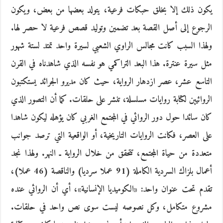
يكون ذلك إلا بخلق حبكات فرعية، يتولد بعضها من بعض، ويكون
الرجوع إلى أصل القصة بعد تضمين وتوليد قصص فرعية لا حصر لها.
ولهذا السبب كانت مجالس الراوي الشعبي لسيرة واحد تمتد لستة شهور
مثل سيرة عنترة. هذا البعد التراكمي هو نفسه الذي شاهدناه في القرن
التاسع عشر، عصر ازدهار الرواية، حيث كان مديرو الجرائد يستكتبون
الروائيين لكتابة روايات مسلسلة، تنشر على حلقات. كما أن التصور الذي
كان سائدا حول دور الروائي في المجتمع الغربي كان يؤهله ليكون شاهدا
على العصر، فكانت الروايات التاريخية، أو الواقعية التي ترصد جوانب
متعددة من حياة المجتمع، تتحقق من خلال الرواية ـ النهر. ولهذا نجد
أعمال بلزاك السردية الكاملة (91 عملا سرديا) والناقصة (46 عملا)،
تقدم تحت عنوان واحد: «الكوميديا الإنسانية»، أي أن الروائي عنده
مشروع متكامل، وكل نصوصه ليست سوى نص واحد في حلقات.