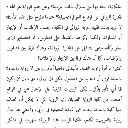
الحكائية، وتقديمها من خلال بنيات سردية؟ وهل حجم الرواية هو المحدد
لقدرة الروائي على ابتداع العوالم التخييلية؟ عندما نطرح مثل هذه الأسئلة
لا نريد بذلك تقييد حرية الروائي في الكتابة، بحسب الإطناب أو الإيجاز
أو المساواة. ولكننا نركز هنا بالضبط على التطويل، أو التضخيم الذي
صار وكأنه مبتغى للتدليل على القدرة الروائية. وهناك فرق بين التطويل
والإطناب. كما أن هناك فرقا بين الإيجاز والإخلال؟
كثيرا ما أقرأ راوية ضخمة، فأجدني واقعيا أمام روايتين لا رواية واحدة؟
وأحيانا أرى أن العديد من الفصول يمكن أن تزول، منم دون أن يكون
لها أي تأثير يذكر… لكن الروايات المبنية على الإيجاز هي في الواقع
أصعب من كتابة الرواية الطويلة. إنها الرواية التي لا يمكن أن نحذف
منها كلمة واحدة. وهذه هي الرواية الحقيقية في رأيي. وأعطي هنا مثال
رواية «الغريب» لكامو. فكلما قرأت هذه الرواية، ظهرت لي بشكل