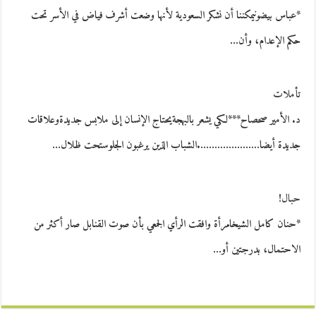
*عباس بيضونيمكننا أن نشكر السعودية لأنها وضعت أشرف فياض في الأسر تحت
حكم الإعدام، وأن…
تأملات
د. الأمير صحصاح***لكي يشعر بالبهجةيحتاج الإنسان إلى ملابس جديدةوعلاقات
جديدة أيضا………………….الشباب الذين يرغبون الجلوستحت ظلال…
حبال!
*حنان كامل الشيخامرأة وافقت الرأي الجمعي بأن صوت القنابل صار أكثر من
الاحتمال، بدرجتين أو…