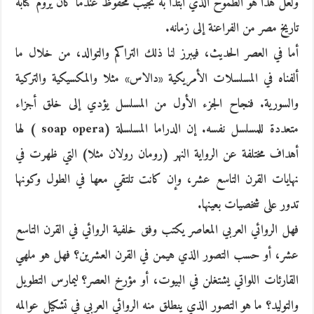
ولعل هذا هو الطموح الذي ابتدأ به نجيب محفوظ عندما كان يروم كتابة
تاريخ مصر من الفراعنة إلى زمانه.
أما في العصر الحديث، فيبرز لنا ذلك التراكم والتوالد، من خلال ما
ألفناه في المسلسلات الأمريكية «دالاس» مثلا والمكسيكية والتركية
والسورية. فنجاح الجزء الأول من المسلسل يؤدي إلى خلق أجزاء
متعددة للمسلسل نفسه. إن الدراما المسلسلة (soap opera ) لها
أهداف مختلفة عن الرواية النهر (رومان رولان مثلا) التي ظهرت في
نهايات القرن التاسع عشر، وإن كانت تلتقي معها في الطول وكونها
تدور على شخصيات بعينها.
فهل الروائي العربي المعاصر يكتب وفق خلفية الروائي في القرن التاسع
عشر، أو حسب التصور الذي هيمن في القرن العشرين؟ فهل هو ملهي
القارئات اللواتي يشتغلن في البيوت، أو مؤرخ العصر؟ ليمارس التطويل
والتوليد؟ ما هو التصور الذي ينطلق منه الروائي العربي في تشكيل عوالمه