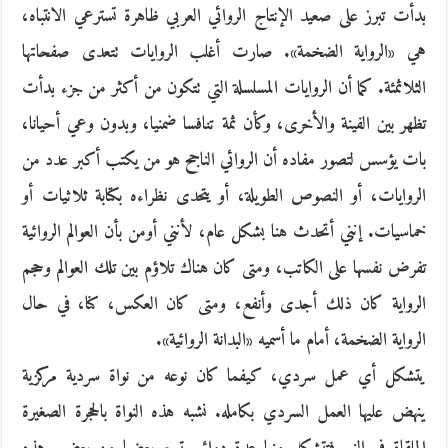
بدأت تبرز على صعيد الإنتاج الروائي العربي ظاهرة تسترعي الانتباه،
هي «الرواية الضخمة». صارت أغلب الروايات تتعدى صفحاتها
الثلاثمئة. كما أن الروايات المسلسلة التي تتكون من أكثر من جزء بدأت
تظهر بين الفينة والأخرى، وكأن ثمة تنافسا ضمنيا، وبدون وعي أحيانا،
بات يؤسس لتصور مفاده أن الروائي الناجح هو من يكتب أكبر عدد من
الروايات، أو النصوص الطويلة، أو يتحدى نظراءه بكتابة ثلاثيات أو
خماسيات. إنني أتحدث هنا بشكل عام، لأنني أومن بأن العوالم الروائية
تفرض نفسها على الكاتب، ومتى كان هناك تلاؤم بين تلك العوالم وحجم
الرواية كان ذلك أجدى وأنفع، ومتى كان العكس، كنا، في حال
الرواية الضخمة، أمام ما أسميه «البدانة الروائية».
يتشكل أي عمل سردي، كيفما كان نوعه من نواة سردية مركزية
ينهض عليها العمل السردي بكامله. نشبه هذه النواة بالحجرة الصغيرة