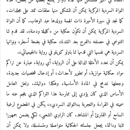
الملقاة في النهر فتتشكل منها عدة دوائر يتسع بعضها من بعض. هذه
النواة السردية المركزية يمكن أن تتشكل منها حلقات تمتد على مجلدات،
كما نجد في سيرة الأميرة ذات الهمة وولدها عبد الوهاب. كما أن النواة
السردية المركزية يمكن أن تكوِّن حكاية من «كليلة ودمنة». لقد قدم لنا
التنوخي في مصنفه «الفرج بعد الشدة» حكاية في بضعة أسطر، ونواتها
السردية هي نفسها التي قدمها لنا باولو كويلو في رواية «الخيميائي».
يمكن أن نعدد الأمثلة الدالة على أن الرواية، أي رواية، عبارة عن تراكم
مواد حكائية موازية، أو تطوير لأحداث، أو إدخال شخصيات جديدة،
وجعلها تندمج في المادة الأساسية، وهكذا دواليك. ولعل العامل
الأساس الذي كان يؤدي إلى ممارسة هذا التراكم الذي ينجم عنه ما
سميته في القراءة والتجربة بـ»التوالد السردي»، يكمن في الخضوع لرغبة
السامع أو القارئ أو المشاهد. كان الراوي الشعبي، لكي يضمن جمهورا
ثابتا ودائما، يجعل جلساته الحكائية متواصلة ومتسلسلة. ولا يمكن أن