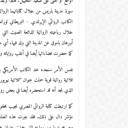
الواقع أو حتى على صعيد التخييل. هكذا وجدنا
سيرة مدينة باريس من خلال كتاباتهما الروائي
الكاتب الروائي الإيرلندي – البريطاني لورا
خلال رباعيته الروائية الذائعة الصيت التي
أورهان باموق عن المدينة التي ولد فيها، أي 
كما حضرت فضاءاتها أيضا في أغلب رواياته وفي
نفس الأمر سنجده عند الكاتب الأمريكي ب
ثلاثية روائية قوية حملت عنوان “ثلاثية نيويو
الذي نجد أنه قد استحضره أيضا في بعض رواي
كما ارتبطت كتابة الروائي المصري نجيب محفوظ
مؤشر دال على ذلك. فقد عبرت هذه العناو
وصريح بدءا من روايته التي حملت عنوان هذه