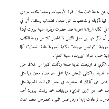
ف عن مدينة عمان خلال فترة الأربعينات وخصها بكتاب سردي
فيها ذكرياته والشخصيات التي طبعت فضاءاتها وخلفت أثرا في
 في الكتابة الروائية العربية فقد حضرت وبقوة مدينة بيروت أيضا
أن نذكر منها على سبيل التمثيل لا الحصر كلا من رواية الكاتب
ورواية “كوابيس بيروت” للكاتبة السورية غادة السمان”، كما
وائية حملت عنوان “بيروت، مدينة العالم”.
 محمد شكري قد ارتبطت بمدينة طنجة وتألقت كثيرا من خلالها حتى
ه المدينة، واكتفى البعض منها بحمل اسم فضاء معين فيها مثل
دينة فاس هي كذلك قد حضرت في بعض الروايات المغربية مثل
محمد عز الدين التازي، وروايات محمد برادة، ورواية أحمد
 هو “فاس.. لو عادت إليه”، وقل نفس الشيء بخصوص معظم المدن