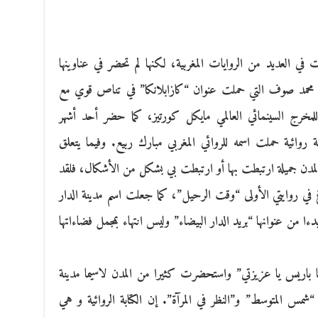
العديد من الروايات المغربية، لكنها لم تحضر في عناوينها
 محمد صوف التي حملت عنوان “كازابلانكا” في تناص قوي مع
” للمخرج السينمائي العالمي مايكل كورتيز، كما حضر أحد أشهر
 روائية حملت اسمه للروائي المغربي مبارك ربيع. وفيما يتعلق
 لمدن جميلة ارتبطت بها أو ارتبطت بي بشكل من الأشكال، فلقد
 في روايتي الأولى “وقت الرحيل”، كما جعلت اسم مدينة الدار
ءا من عنوانها “بريد الدار البيضاء” وليس انتهاء بمجمل فضاءاتها
 باريس يا عزيزتي” واستحضرت كثيرا من المدن لاسيما مدينة
مس المتوسط” و”النظر في المرآة”. إن الكتابة الروائية و هي