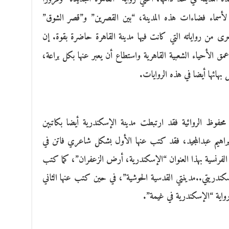
لة لأسماء فضاءات هذه المدينة، “بين القصرين” و”قصر الشوق”
ى من رواياته التي كانت فيها مدينة القاهرة حاضرة بقوة. إن
الأحياء الشعبية القاهرية واستطاع أن يعبر عنها بكل براعة،
بهائها أيضا في هذه الروايات.
محفوظ الروائية فقد ارتبطت مدينة الإسكندرية أيضا بكاتبين
إبراهيم عبدالمجيد، فقد كتب عنها الأول بشكل شاعري فاتن في
ة الفرنسية بهذا العنوان “الإسكندرية، أرض الزعفران”، كما كتب
كندريتي..مدينتي القدسية الحوشية”، في حين كتب عنها الثاني
رواية “الإسكندرية في غيمة”.