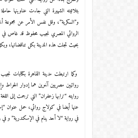
بثلاثيته الشهيرة التي جاءت عناوينها حام
و”السكرية”، وقل نفس الأمر عن مجموعة أخر
الروائي المصري نجيب محفوظ قد غاص في عمق 
بحيث تجلت هذه المدينة بكل تناقضاتها، وبكل 
وكما ارتبطت مدينة القاهرة بكتابات نجيب 
روائيين مصريين آخرين هما إدوار الخراط و
روايته “ترابها زعفران” التي ترجمت إلى اللغ
عنها أيضا في كولاج روائي، حمل عنوان “إس
في رواية “لا أحد ينام في الإسكندرية” و في 