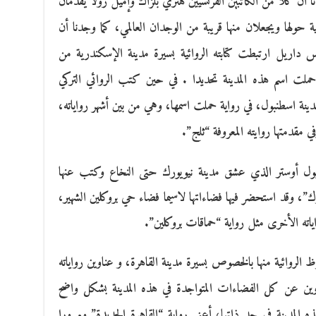
 أن كلا من الكاتبين الفرنسيين هنري بلزاك وإميل زولا يقدمان
ة حولها ويجعلان منها قريبة من الوجدان العالمي، كما وجدنا أن
نس داريل ارتبطت كتابته الروائية بسيرة مدينة الإسكندرية من
 حملت اسم هذه المدينة تحديدا . في حين كتب الروائي التركي
مدينة اسطنبول، في رواية حملت اسمها، وهي من بين أشهر رواياته،
 مقدمتها روايته المعروفة “ثلج”.
ول أوستر الذي عشق مدينة نيويورك حتى النخاع وكتب عنها
رك”، وقد استحضر فيها فضاءاتها لاسيما فضاء حي بروكلين الشهير،
اته الأخرى مثل رواية “حماقات بروكلين”.
 الروائية منها بالخصوص بسيرة مدينة القاهرة، و عناوين رواياته
ين عن كل الفضاءات المتواجدة في هذه المدينة بشكل واضح
 المدينة في حد ذاتها، أعني رواية “القاهرة الجديدة” ومرورا