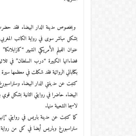
وبخصوص مدينة الدار البيضاء فقد حضرت في 
بشكل مباشر سوى في رواية الكاتب المغربي
عنوان الفيلم الأمريكي الشهير “كازابلانكا
فضاءاتها الكبيرة “درب السلطان” في ثلاثية
بكتاباتي الروائية فقد شكلت في معظمها سيرة
كتبت عن مدينتي الدار البيضاء وستراسبورغ
البيضاء حاضرا في روايتي الثانية بشكل قوي بد
لاسيما الشعبية منها.
كما كتبت عن مدينة باريس في روايتي “إنها
ستراسبورغ وباريس أيضا في كل من رواية “ش