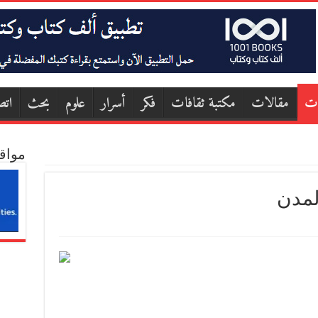
ات
مقالات
مكتبة ثقافات
فكر
أسرار
علوم
بحث
اتص
مواق
المدن