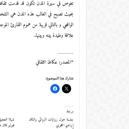
تغوص في سيرة المدن تكون قد قدمت ثقافة 
بحيث تصبح في الغالب هذه المدن هي الشخصية 
الواقعي و بالتالي قريبة من هموم القارئ الم
علاقة وطيدة بينه وبينها.
______
*المصدر: عكاظ الثقافي
شارك هذا الموضوع:
مرتبط
جلسة حول روايات الروائي والناقد
شهلا العجيل
إبراهيم الحجري
فبراير 20, 2016