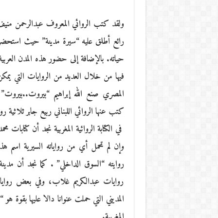
ولقد كتب الروائي المعروف عبدالرحمن مني
رائع أطلق عليه “سيرة مدينة” حيث استحضر 
حياته. بالإضافة إلى حضور هذه المدن العربية
فيها من خلال العديد من الروايات التي يمكن 
المصري صنع الله إبراهيم “بيروت..بيروت” 
كتب عنها الروائي اللبناني ربيع جابر ثلاثية ر
في الكتابة الروائية المغربية نجد أن كتابات
وإن لم تحمل أي من رواياته السيرية اسم هذ
روايته “السوق الداخلي” . كما نجد أن م
روايات عبدالكريم غلاب، وفي بعض روايات 
المديني التي حملت عنوانا دالا عليها بقوة
المغربية.