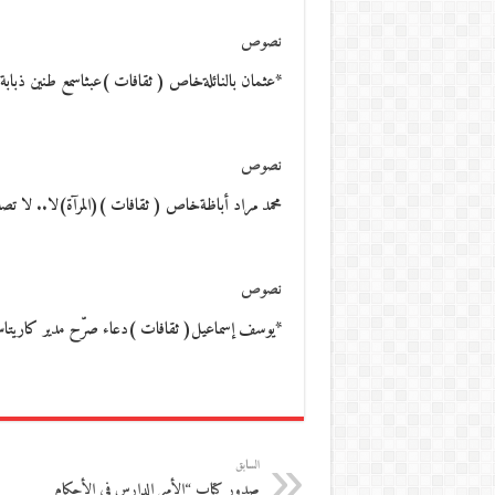
نصوص
*عثمان بالنائلةخاص ( ثقافات )عبثاسمع طنين ذبابة. ا
نصوص
محمد مراد أباظةخاص ( ثقافات )(المرآة)لا.. لا تصدِّق..ذ
نصوص
*يوسف إسماعيل( ثقافات )دعاء صرّح مدير كاريتاس إلى وك
السابق
صدور كتاب “الأمر الدارس في الأحكام