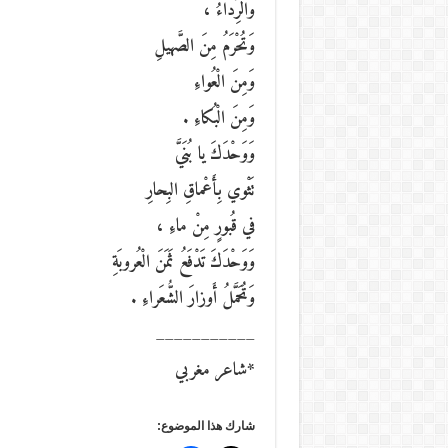
وَالرِّداءُ ،
وَتُحْرَمُ مِنَ الصَّهيلِ
وَمِنَ الْعُواءِ
وَمِنَ الْبُكاءِ .
وَوَحْدَكَ يا بُنَيَّ
تَثْوي بِأَعْماقِ البِحارِ
في قُبورٍ مِنْ ماءِ ،
وَوَحْدَكَ تَدْفَعُ ثَمَنَ الْعُروبَةِ
وَتُحَمَّلُ أَوزارَ الشُّعَراءِ .
___________
*شاعر مغربي
شارك هذا الموضوع: