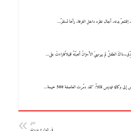
ِقشعرّ بدنه. أجال نظره داخل الغرفة. رآها تستقرّ…
اكَ الطفلُ لم يهرمهيَ الأحزانُ أتعبَتْهُ قليلاًفتراءَتْ على…
الة فيديس قائلاً: "لقد دمّرت العاصفة 500 خيمة…
التالي
في شوارع بيروت