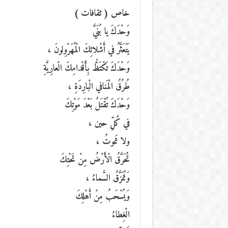
خاص ( ثقافات )
وَحْدَكَ يا بُنَيَّ
يَتَعَثَّرُ في أَشْلائِكَ الْمُهَرْوِلونَ ،
وَحْدَكَ تَكْتَظُّ بِأَقْدامِكَ الْعارِيَّةِ
طُرُقُ الْمَنافي الْبارِدَةِ ،
وَحْدَكَ تُقْتَلُ بَعْدَ مَوْتِكَ
في كُلِّ حين ،
ولا تَموتُ ،
تُحَرَّقُ الْأَرْضُ مِنْ تَحْتِكَ
وَتُمَزَّقُ السَّماءُ ،
وَيُسْحَبُ مِنْ أَهْلِكَ
الْغِطاءُ