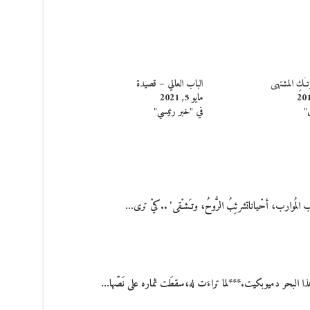
ـُـكِ المشتهى
الباب العالي – قصيدة
مايو 5, 2021
"
في "خبر رئيسي"
لمُوارب، أحْياناتشرئِبُ الرُّوحُ، وتـَشـْقى' ..كيْ ترى…
هذا البحر دميوبكيت.***لما تراءَت له،سقطَت ثماره على نَصّها…