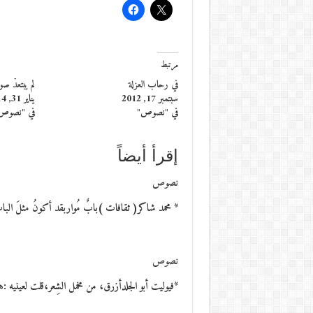
مرتبط
في رحاب العزلة
لم يبتعدْ صوت
سبتمبر 17, 2012
يناير 31, 2014
في "نصوص"
في "نصوص
إقرأ أيضاً
نصوص
* محمد شاكر( ثقافات )بابٌ مُواربقد أكونُ مثلَ الباب ا
نصوص
*فيوليت أبو الجلدأزرق، من مخمل الشِعر،قلت لعينيه :