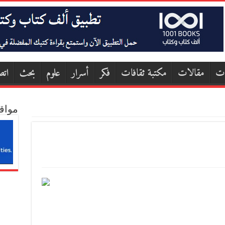
ات
مقالات
مكتبة ثقافات
فكر
أسرار
علوم
بحث
اتص
مواق