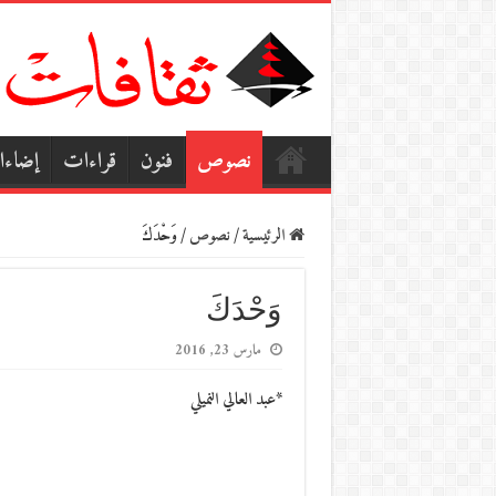
نصوص
فنون
قراءات
إضاء
الرئيسية
/
نصوص
/
وَحْدَكَ
وَحْدَكَ
مارس 23, 2016
*عبد العالي النميلي