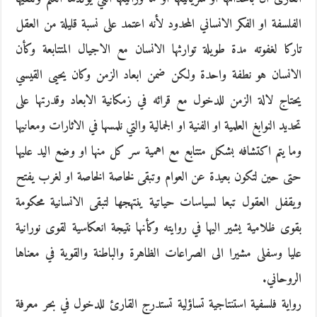
الفلسفة او الفكر الانساني المحدود لأنه اعتمد على نسبة قليلة من العقل
تاركا لغفوته مدة طويلة توارثها الانسان مع الاجيال المتتابعة وكأن
الانسان هو نطفة واحدة ولكن ضمن ابعاد الزمن وكان يحيى القيسي
يحتاج لالة الزمن للدخول مع قرائه في زمكانية الابعاد وقدرتها على
تحديد النوابغ العلمية او الفنية او الجمالية والتي نلمسها في الاثارات ومعانيها
وما يتم اكتشافه بشكل متتابع مع اهمية سر كل منها او وضع اليد عليها
حتى حين لتكون بعيدة عن العوام وتبقى لخاصة الخاصة او لغرب يفتح
ويقفل العقول تبعا لسياسات حياتية ينتهجها لتبقى الانسانية محكومة
بقوى ظلامية يشير اليها في روايته وكأنها نتيجة انعكاسية لقوى نورانية
عليا وسفلى مشيرا الى الصراعات الظاهرة والباطنة والقوية في معناها
الروحاني.
رواية فلسفية استنتاجية تساؤلية تستدرج القارئ للدخول في بحر معرفة