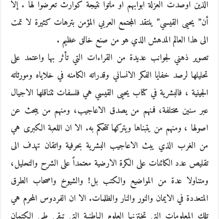
الذين اوصدت العزلة ابوابهم او ماتوا نتيجة كوارث تعرضوا لها . إلا
أن” يحيى القيسي” ينتقد المجتمع العربي المؤمن بترهات كثيرة لا تمت
الى هذا العالم المدهش الذي هو من صنع خالق عظيم .
تصوير ذهني لجوانب عديدة من القراءات التي تأثر بها واعتمد على
تحليلها لرصد خفايا الفكر الانساني وقدراته الكامنه في خلاياه ومورثاته
الجينية ، فالبشرية في كتاب يحيى القيسي هي فلسفات تتناقلها الاجيال
عبر سنين مختلفة، فمنهم من يصدق الاعاجيب، ومنهم من يبحث عن
اصولها ، ومنهم من يتبناها ويتركها تتحكم به. الا ان اللعبة الكبرى هي
من الغرب الذي يبث الاعاجيب البشرية بحرفية واتقان تهدف الى
تقليص عدد الكائنات على الكرة الارضية معتمداً على الشرح والتحليل،
ومتناولا عدة من المواضيع والكتب بل! والشيوخ واصحاب الطرق
المتعددة في الايمان والنور والنار والظلمات. الا ان الفردوس المحرم هي
تلك المعلومات التي تختزنها العلوم الباطنية التي تبقى طي الكتمان