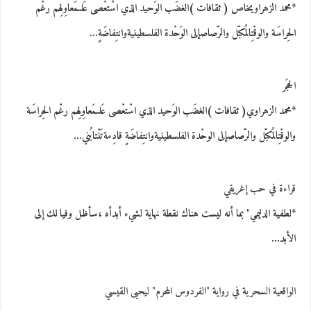
*محمد الزهراويخاص ( ثقافات )الغضَب الوَحيد الذي اسْتعْصى عَلىمَعاوِلِهم رغْم
الحِراسَة والوقْتِالمُكبّل والرّصاصإلى الوَحْدة الفلسطينيةوانتِفاضَةٍ…
الحجَر
*محمد الزهراوي( ثقافات )الغضَب الوَحيد الذي اسْتعْصى عَلىمَعاوِلِهم رغْم الحِراسَة
والوقْتِالمُكبّل والرّصاصإلى الوحْدة الفلسطينيةوانتِفاضَةٍ قادِمةتَنْتابُني…
قراءة في حب إغريقي
*لطفية الدليمي" بما أنه ليست هناك نقطة نهاية لشيء أبدأه ،سأظل وفيا لك إلى
الأبد…
الواقعية السحرية في رواية "الفردوس المحرم" ليحيى القيسي