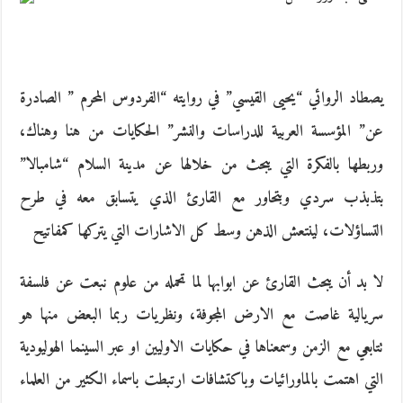
يصطاد الروائي “يحيى القيسي” في روايته “الفردوس المحرم ” الصادرة
عن” المؤسسة العربية للدراسات والنشر” الحكايات من هنا وهناك،
وربطها بالفكرة التي يبحث من خلالها عن مدينة السلام “شامبالا”
بتذبذب سردي وبتحاور مع القارئ الذي يتسابق معه في طرح
التساؤلات، لينتعش الذهن وسط كل الاشارات التي يتركها كمفاتيح
لا بد أن يبحث القارئ عن ابوابها لما تحمله من علوم نبعت عن فلسفة
سريالية غاصت مع الارض المجوفة، ونظريات ربما البعض منها هو
تتابعي مع الزمن وسمعناها في حكايات الاوليين او عبر السينما الهوليودية
التي اهتمت بالماورائيات وباكتشافات ارتبطت باسماء الكثير من العلماء