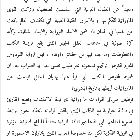
وبعيداً عن العقول العربية التي استسلمت لضعفها، وتركت القوى
الماورائية تتحكم بها او بالاحرى التقنية العلمية التي تكتشف العالم وتبحث
عن نفسها في انسان تاه ضمن الابعاد النورانية والابعاد المظلمة، وكأنه
كرة ضوئية في متاهات العقل الجبار الذي يقع فريسة الكتب
والمخطوطات وما جاء فيها من حقائق واوهام ، فهل لرواية الفردوس
المحرم شخوص تركهم يسحبونه نحو طبيب نفسي يعيد له الصواب بعد ان
غمرته شخوص الكتب التي قرأ عنها بهذيان العقل الباحث عن
الماورائيات لربطها بالتاريخ البشري؟
توظيف سريالي لقراءات ما ورائية تثير لذة الاكتشاف وتضع القارئ
في دائرة حوارية مع الكاتب الذي يناقش قراءاته بانتقاد عفوي يرتبط
بمجموع المفاهيم التي تلقاها عبر ثقافة القراءة منتقداً المناهج التلقينية المؤثرة
في الرؤية الفكرية لكل منا خصوصا العرب الذين يتناولون الاسطورة او