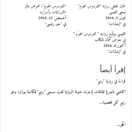
عمّان تحتفي برواية “الفردوس المحرّم”
“الفردوس المحرّم”: غموض عالم
ليحيى القيسي
الماورائيات وأسراره
فبراير 2, 2016
أغسطس 12, 2016
في "إضاءات"
في "خبر رئيسي"
القيسي يوقِّع روايته ” الفردوس المحرّم ”
في معرض عمّان للكتاب
أكتوبر 4, 2016
في "إضاءات"
إقرأ أيضاً
قراءة في رواية "رنيم"
*قاضي ناصر( ثقافات )جرت عنونة الرواية تحت مسمى "رنيم" للكاتبة بيران، وهو
رنيم كل شخصية…
الْحَجَر..