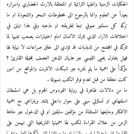
الحكايات الزمنية واغلبها التراثية او المتعلقة بالارث الحضاري واسراره
بعيداً عن العلوم وانما بالرجوع الى مخطوطات السحر والشعوذة او ما
تركه كل مستنير صوفي تبعا لطريقته او مذهبه وفي هذا تباين في
اختلافات الاراء الذي تترك الانسان امام اختيارات يصعب تبنيها لما
تتركه في المجتمع من تذبذبات قد تؤدي الى خلق صراعات لا نهاية لها
فهل يحاول يحيى القيسي عبر هذيان الذهن العصف بمخيلة القارئ ؟
مؤكداً على اهمية ما يتم نشره عبر شبكات الانترنت والمواقع من امور
كانت مغلقة من قبل لعدم توفر الكتب بسهولة .
ما من دلالات ظاهرة في رواية الفردوس المحرم بل هي استبطان
استفهامي او تساؤلي مبني على حوار داخلي يشتد ويتراخي مع اهمية
الافكار ومنابعها المستقاة من مؤلفين سابقين او في الدخول عبر متاهة
الزمن من خلال القراءة لكتب لها اهميتها التاريخية التي تهيمن على
القارئ ان باحداثها او سرياليتها او ما ورائيتها التي يؤكدها العلم وتنفيها