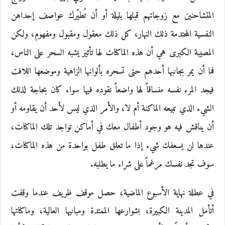
المتشاحنين مع زوجاتهم قبلها بليلة أو أن تُطيّرك عواصف إحداهن
النفسية المحتدمة ذلك النهار، كل ذلك معقول ومقبول ومفهوم، ولكن
المصيبة الكبرى هي أن هذه الماكنات لها تأثير يشبه السحر على الناس،
فما أن يمر بجانبها أحدهم حتى تسحره بألوانها الزاهية وموضعها اللافت
فيجد المرء نفسه منساقاً لها واضعاً نقوده فيها سواء كان بحاجة لذلك
الشيء الذي تبيعه الماكنة أم لا، والأمر الذي ليس لأحد أن يقاومه أو
أن يناقش فيه هو وجود أطفال معك في أماكن تواجد تلك الماكنات،
عندها لن يسعفك شيء إذا ما تعلق طفل بواحدة من هذه الماكنات،
سوف تجد نفسك مرغماً على شراء ما يطلبه.
في عطلة نهاية الأسبوع الماضية، حصل موقف ظريف عندما وقفت
أتأمل المدينة الكبيرة، بشوارعها الممتدة ومبانيها العالية، وماكناتها