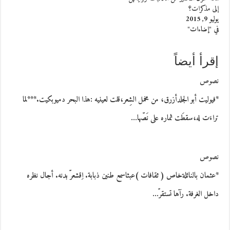
إلى مذكرات؟
يوليو 9, 2015
في "إضاءات"
إقرأ أيضاً
نصوص
*فيوليت أبو الجلدأزرق، من مخمل الشِعر،قلت لعينيه :هذا البحر دميوبكيت.***لما
تراءَت له،سقطَت ثماره على نَصّها…
نصوص
*عثمان بالنائلةخاص ( ثقافات )عبثاسمع طنين ذبابة. اِقشعرّ بدنه. أجال نظره
داخل الغرفة. رآها تستقرّ…