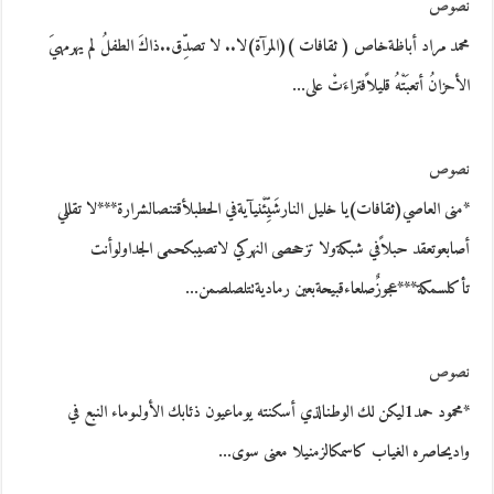
نصوص
محمد مراد أباظةخاص ( ثقافات )(المرآة)لا.. لا تصدِّق..ذاكَ الطفلُ لم يهرمهيَ
الأحزانُ أتعبَتْهُ قليلاًفتراءَتْ على…
نصوص
*منى العاصي(ثقافات)يا خليل النارشَيِّئْنيآيةفي الحطبلأقتنصالشرارة***لا تقللي
أصابعوتعقد حبلاًفي شبكةولا تزححصى النهركي لاتصيبكحمى الجداولوأنت
تأكلسمكة***عجوزٌصلعاءقبيحةبعين رماديةتتلصلصمن…
نصوص
*محمود حمد1ليكن لك الوطنالذي أسكنته يوماعيون ذئابك الأولىوماء النبع في
واديحاصره الغياب كاسمكالزمنيلا معنى سوى…