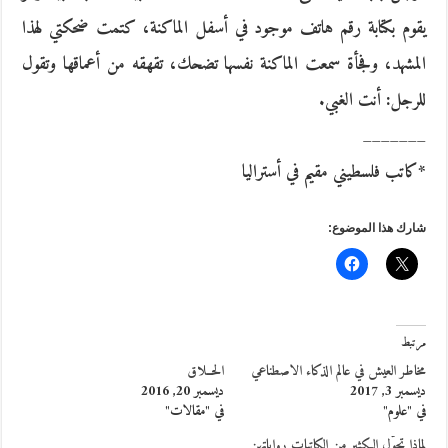
يقوم بكتابة رقم هاتف موجود في أسفل الماكنة، كتمت ضحكتي لهذا
المشهد، وفجأة سمعت الماكنة نفسها تضحك، تقهقه من أعماقها وتقول
للرجل: أنت الغبي.
_______
*كاتب فلسطيني مقيم في أستراليا
شارك هذا الموضوع:
مرتبط
مخاطر العيش في عالم الذكاء الاصطناعي
الحــلاق
ديسمبر 3, 2017
ديسمبر 20, 2016
في "علوم"
في "مقالات"
لماذا تحوّل الكثير من الكاتبات رواياتهن