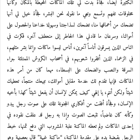
الكثيرة أيضاً، فجأة بدت لي تلك الماكنات المحيطة بالمكان وكأنها
مخلوقات تفهم وتسمع وتعي ما نقوله نحن البشر، فجأة خيل لي أنها
تضحك من أعماقها منا، تضحك لسذاجتنا وسهولة خداعنا والحصول على
أموالنا، وسرعان ما قادني هذا الخاطر إلى منعطف آخر، فكرت في
الناس الذين يسرقون أناساً آخرين، أناس ليسوا ماكنات وإنما بشر مثلهم،
في الزعماء الذين أفقروا شعوبهم، في أصحاب الكروش الممتلئة جراء
السرقة والنصب والضحك على البسطاء، مهما كان من أمر هذه
الماكنات فإنها تقدم لك خدمة مقابل أموالك، تبيعك منتجاً، تعطيك
شيئاً ولكن أنتم، يا إلهي كيف يمكن لإنسان أن يفعل شيئاً كهذا بأخيه
الإنسان، وفجأة أفقت من أفكاري المجنونة تلك على صوت رجل يبدو
وكأنه كان غاضباً، تتبعت الصوت وإذا به رجل قد علقت نقوده في
إحدى الماكنات ولم تعطه الماكنة علبة المشروب التي دفع ثمنها، خبط
الرجل بقبضة يده على مقدمة الماكنة، “ماكنة غبية” قال بعصبية وهو