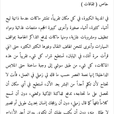
خاص ( ثقافات )
في المدينة الكبيرة، في كل مكان تقريباً، تنتشر ماكنات خدمة ذاتية لبيع
أشياء كثيرة، أشياء صغيرة وأخرى كبيرة الحجم، منتجات غذائية ومواد
تنظيف ومشروبات غازية، ومنها ماكنات لدفع التذاكر الخاصة بمواقف
السيارات وأخرى لشحن الهاتف النقال وغيرها الكثير الكثير، حتى انني
قرأت مرة أنك، في اليابان، تستطيع شراء كل شيء تقريباً من هذه
الماكنات، كل شيء من طبق سوشي إلى وجبة ساخنة حتى الملابس
الداخلية! إنها نعمة العصر حسب ما قاله لي زميلي في العمل، فأنت لا
تحتاج لأن تكلم أحداً من البشر بعد الآن، تستطيع في أي مكان أن
تحصل على ما تحتاجه، تدفع للماكنة الذكية وتمضي، دون أن تسمع
كلاماً تافهاً كما قال زميلي، دون أن يزعجك إنسان بحديث طويل أو قصير
لا طائل منه، دون أن يُكتب عليك أن تكتوي بنيران أحد الأزواج