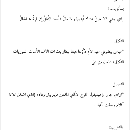
يسألني....!
زاهي وهبي *لا خيلَ عندك تُهديها و لا مالُ فليُسعد النُطقُ إن لم تُسعد الحالُ…
الثكالى
*عباس بيضونفي عيد الأم ذكّرتنا هيفا بيطار بعشرات آلاف الأمهات السوريات
الثكالى، عامان مرّا على…
التضليل
*ابراهيم جابر ابراهيميقول المخرج الألماني المغمور ماينز بيتر لوغاه، (الذي اشتغل ثلاثة
أفلام وصفت بأنها…
«التغريب»