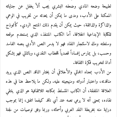
لطبيعة وضعه المادي وضعفه البشري يجب ألاّ يغفل عن جناياته
الممكنة على الأدب، ومدى ما يمكن أن يحدثه من تخريب في الوعي
والذاكرة والذائقة، حيث يمكن أن يقدم ذلك المنتج الرديء كأنموذج
للكتابة الإبداعية الخلاقة. أما الكاتب المتنفذ، الذي يستخدم موقعه
وسلطته وماله لاستئجار النقاد فهو لا يدمر النص الأدبي بنصه الفاسد
وحسب، بل يمارس إفساداً قصدياً للخطاب النقدي، وبالتالي فهو يشكل
أداة لتخريب فكرة الثقافة.
من الأدب بمعناه الجمالي والأخلاقي أن يختار الناقد النص الذي يريد
مناقدته، واختبار أدواته ومنهجيته عليه. ولكن ما يلاحظ هنا في هذه
العلاقة الملفقة، أن الكاتب المتسلط بمكانته اللاثقافية هو الذي ينتقي
نقاده، بمعنى أنه لا يرمي نصه عند أي ناقد كيفما اتفق، إنما بموجب
دراية منه بخريطة النقد العربي وأسمائه، وربما وفق توصيات من لجنة