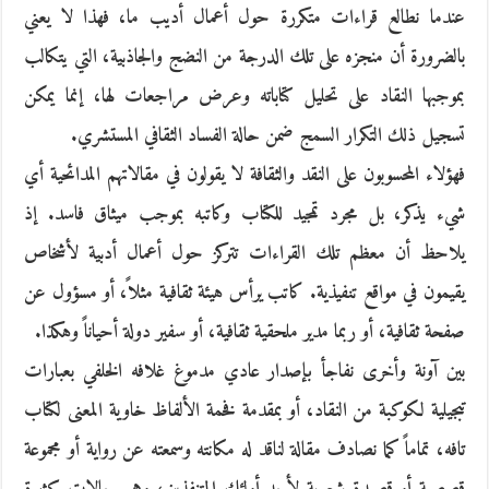
عندما نطالع قراءات متكررة حول أعمال أديب ما، فهذا لا يعني
بالضرورة أن منجزه على تلك الدرجة من النضج والجاذبية، التي يتكالب
بموجبها النقاد على تحليل كتاباته وعرض مراجعات لها، إنما يمكن
تسجيل ذلك التكرار السمج ضمن حالة الفساد الثقافي المستشري.
فهؤلاء المحسوبون على النقد والثقافة لا يقولون في مقالاتهم المدائحية أي
شيء يذكر، بل مجرد تمجيد للكتاب وكاتبه بموجب ميثاق فاسد. إذ
يلاحظ أن معظم تلك القراءات تتركز حول أعمال أدبية لأشخاص
يقيمون في مواقع تنفيذية. كاتب يرأس هيئة ثقافية مثلاً، أو مسؤول عن
صفحة ثقافية، أو ربما مدير ملحقية ثقافية، أو سفير دولة أحياناً وهكذا.
بين آونة وأخرى نفاجأ بإصدار عادي مدموغ غلافه الخلفي بعبارات
تبجيلية لكوكبة من النقاد، أو بمقدمة فخمة الألفاظ خاوية المعنى لكتاب
تافه، تماماً كما نصادف مقالة لناقد له مكانته وسمعته عن رواية أو مجموعة