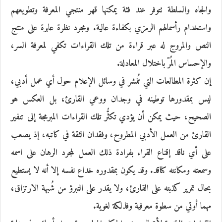
والجاه والسلطة تتوفر عند فئة يمكنها قهر منتجي المعرفة وتطويعهم
واستخدام رأسمالهم الرمزي بكفاءة عالية. ومجرد نظرة عابرة على منتج
النص والمروج له عبر قراءة من تلك القراءات تكفي لمعرفة السر،
والإحساس المُرّ باختلال المعادلة.
إن كثرة المطالعات التي تُنشر في وسائل الإعلام حول أي عمل أدبي،
ليس بمقدورها توطينه في وجدان ووعي القارئ، بل العكس هو
الصحيح، حيث يمكن أن يؤدي تكثُّر تلك القراءات المبرمجة إلى تنفير
القارئ من العمل الأدبي المطروح، وفقدان الثقة في كاتبه، إذ يصعب
على أي ناقد إقناع القراء بفرادة ذلك العمل لمجرد الرهان على اسمه
وسمعته ومكانته كناقد. وقد يكون بمقدوره خداع نفسه إلا أنه لا يستطيع
بحال تمرير كذبته على القارئ، ولا يقدر على التبرؤ من شُبهة الارتزاق،
مهما أوتي من سطوة معرفية وفذلكة لغوية.