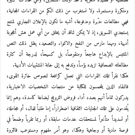
قصصية أو قصيدة شعرية لأحد أولئك المتنفذين، وهي حالات كثيرة
ومتكررة ومستمرة. ولا نستغرب من ذلك الكم من القراءات المجانية،
فهي مطالعات مدّبرة ومدفوعة، أشبه ما تكون بالإعلان التجاري لمنتج
يستجدي التسويق، إذ لا يمكن لناقد أن يخلق من أي عمل هش أعجوبة
أدبية، ومهما مارس من النفخ والالتواء والتصعيد، يظل ذلك النص
الملتبس بالإبداع هاجعاً ومنقوصاً، بل كسيحاً، لدرجة أن كثرة
مطالعاته الصحافية تزيده بؤساً، وتدفع به إلى خانة المشتبهات الأدبية.
هكذا نقرأ تلك القراءات التي تعمل كرافعة لنصوص خائرة القوى،
فالنقاد الذين يتحمسون للكتابة عن منتجات الشخصيات الاعتبارية،
يدركون تماماً أنهم بصدد أداء فروض الترويج لبضاعة كاسدة، وهم إنما
يُقدمون على تلك الجنايات الثقافية اضطراراً، إما طلباً للمال، أو مجاملة،
أو تسديداً متأخراً لمستحقات خدمات سابقة، أو ربما تقرباً وطمعاً في
فرصة مادية أو وجاهية وهكذا. وهو أمر مفهوم ومستوعب فالثروة