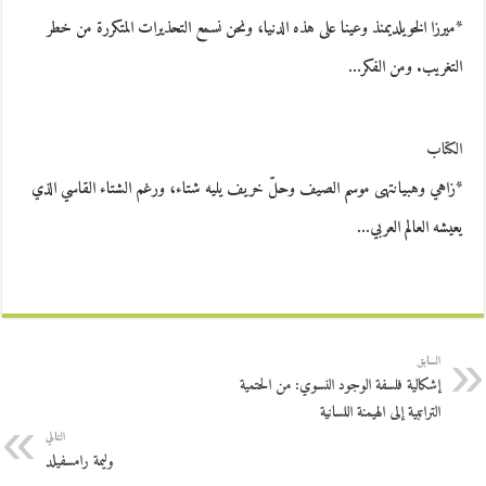
*ميرزا الخويلديمنذ وعينا على هذه الدنيا، ونحن نسمع التحذيرات المتكررة من خطر
التغريب. ومن الفكر…
الكتاب
*زاهي وهبيانتهى موسم الصيف وحلّ خريف يليه شتاء، ورغم الشتاء القاسي الذي
يعيشه العالم العربي…
السابق
إشكالية فلسفة الوجود النسوي: من الحتمية
التراتبية إلى الهيمنة اللسانية
التالي
وليمة رامسفيلد