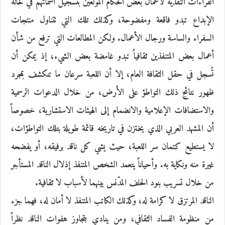
القراءات النقدية لأعمال بعض الحكام المولعين بتسجيل أسمائهم في خانة
الإبداع تبدو فاقعة ومفضوحة، وكذلك تلك التي تتناول منتجات
السفراء والساسة ورجال الأعمال. ولكن المطالعات التي ترفع من شأن
أعمال بعض المتنفذين ثقافياً تبدو غامضة بعض الشيء، إذ يمكن أن
تُسجل في حقل الثقافة العام، إلا أن اللعبة سرعان ما تنكشف بمجرد
ظهور نتائج ذلك التواطؤ على الأرض، من خلال الدعوات الرسمية
والاستضافات الإعلامية والانضمام إلى الهيئات الاستشارية، خصوصاً
أن المشهد العربي الذي يختزن في تاريخه قائمة طويلة بتلك التواطؤات،
لا يستطيع كتمان سر اللعبة، حيث يشي كل ناقد برفيقه، أو يفضحه
غيرة منه ونكاية به. وأحياناً يتعمد الشخص المتنفذ إذلال الناقد المستأجر
من خلال تسريب بنود الحلف المدّنس بينهما لأسباب لا ثقافية.
الناقد المرتزق لا كرامة له، وكذلك الكاتب المتنفذ لا أمان له، فهما جزء
من منظومة الفساد الثقافي، ومن ينادي بتجاوز هفوات الناقد نظراً