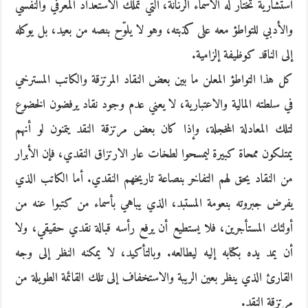
استشارية تختار له الأسماء الرنّانة، التي تملك الاستعداد المعرفي والنفسي
والأدبي للتواطؤ معه على كذبته، وهو لا يلوّح بنصه من بعيد، بل يوكله
إلى الناقد كوظيفة إلزامية.
كل هذا التواطؤ المعلن ما بين بعض النقاد المرتزقة والكاتب المسترخي
في سلطته المالية والاعتبارية، لا يعني عدم وجود نقاد يرفضون الخضوع
لتلك المعادلة المخجلة، وإذا كان بعض مرتزقة النقد يتمنون لو أنهم
يمتلكون ممحاة كبيرة ليمسحوا لطخات عار الارتزاق النقدي، فإن الأبرار
من النقاد يحق لهم التفاخر بنصاعة تاريخهم النقدي. أما الكاتب الذي
يفرض جبروته بنعومة المستبد، الذي يباهي بأسماء من كتبوا عنه من
أولئك المستأجرين، فلا يستطيع أن يرفع رأسه قبالة نقدي حقيقي، ولا
أن يمد يده بكتابه إليه ليطالعه. وبالتأكيد، لا يمكنه النظر إلى وجه
القارئ الذي ينظر بعين الريبة والاستخفاف إلى تلك القائمة الطويلة من
مرتزقة النقد.