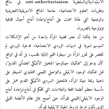
الاستبدادية/والسلطوية anti-authoritarianism في مناهج
ونظريات العلوم الاجتماعية، خاصة المناهج الامبريقية/التجريدية
والوضعية التي طالما عملت على أنتاج/واعادة أنتاج أجيال ثقافية
توتولوجية بالضرورة.
من هنا يمكننا أن نعتبر قضية المرأة واحدة من أهم الإشكالات
السوسيو-نسوية في ادبيات الوردي الاجتماعية، فدعوة الوردي لم
تختصر على تحرير المرأة من سيطرة القيم البالية فحسب، بل أنه في الواقع
كأن يدعو إلى “تفكيك جينالوجيا المتخيل الأنتيكي العثمأني القديم”؛
قبل تفكيك الوجود الايتيقي والتواصلي القيمي التقليدي المسيطر على
ذهنية ولغة حياة المرأة، فالمتخيل السردي الأنتيكي القديم عمل على
مأسسة معظم أنظمة اللغة والعلامات التي تتحكم في أنتاج/وإعادة أنتاج
الوجود الايتيقي/القيمي للمرأة، حتى أصبح يمثل نظام الأنظمة القبلي
الذي يكون شرط شروط الحياة الايتيقية للمرأة.