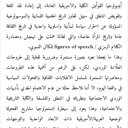
أيديولوجيا القوأنين الكلية والامبريقية العامة، إلى إعادة نقد اللغة
وتقويض المنطق في سبيل تجاوز تاريخ الحتمية اللسانية والسوسيولوجية
المسؤولة عن استمرار سياسة لسأنية واسلوبية واحدية في تاريخ الثقافة
عامة وتاريخ المرأة خاصة، والتي لطالما عملت على تهميش ومصادرة
الكلام الرمزي / figures of speech للكائن النسوي.
وهذا ما يجعلنا نعود بصورة مستمرة وضرورية للغاية إلى طروحات
العلّامة الوردي. لكن، على الرغم من أهمية هذه الطروحات
ومعاصرتها المستمرة لمسلسل الانقلابات الثقافية والتحولات السياسية
في واقعنا اليوم، الا أننا نلاحظ حالة من عدم الاهتمام الجدي بأدبيات
الوردي الاجتماعية ونظرياته في المنطق والفلسفة والكتابة التاريخية
والاجتماعية، وهذا يعود إلى سيطرة ابستمولوجيا مشاريع الفحولة
الوضعية العربية/الأمبريقية ذات الابعاد الواحدية والتوجهات