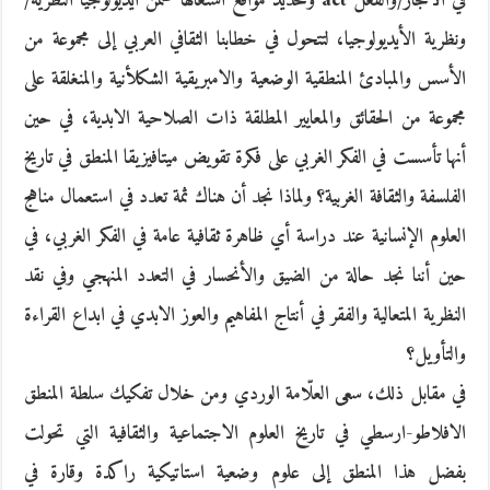
في الأنجاز/والفعل act وتحديد مواقع اشتغالها ضمن أيديولوجيا النظرية/
ونظرية الأيديولوجيا، لتتحول في خطابنا الثقافي العربي إلى مجموعة من
الأسس والمبادئ المنطقية الوضعية والامبريقية الشكلأنية والمنغلقة على
مجموعة من الحقائق والمعايير المطلقة ذات الصلاحية الابدية، في حين
أنها تأسست في الفكر الغربي على فكرة تقويض ميتافيزيقا المنطق في تاريخ
الفلسفة والثقافة الغربية؟ ولماذا نجد أن هناك ثمة تعدد في استعمال مناهج
العلوم الإنسانية عند دراسة أي ظاهرة ثقافية عامة في الفكر الغربي، في
حين أننا نجد حالة من الضيق والأنحسار في التعدد المنهجي وفي نقد
النظرية المتعالية والفقر في أنتاج المفاهيم والعوز الابدي في ابداع القراءة
والتأويل؟
في مقابل ذلك، سعى العلّامة الوردي ومن خلال تفكيك سلطة المنطق
الافلاطو-ارسطي في تاريخ العلوم الاجتماعية والثقافية التي تحولت
بفضل هذا المنطق إلى علوم وضعية استاتيكية راكدة وقارة في