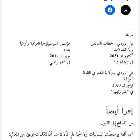
مرتبط
علي الوردي : خطاب النقائص
مؤسّس السوسيولوجيا العراقيّة وأزمتها
والاكتمالات
بعده
أكتوبر 4, 2021
يونيو 7, 2017
في "إضاءات"
في "خبر رئيسي"
علي الوردي ومركزية الشعر في الثقافة
العراقية
نوفمبر 2, 2023
في "خبر رئيسي"
إقرأ أيضاً
من التّسامح إلى القبول
*د. ألفة يوسفعلّمتنا اللسانيات ولاسيّما علم الدّلالة منها أنّ للكلمات نوعين من المعاني: