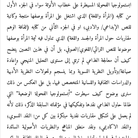
ابستمولوجيا الفحولة المسيطرة على خطاب الأنوثة سواء في الجزء الأول
من كتابه (المرأة واللغة) الذي اشتغل على المرأة بوصفها منتجة وكاتبة
للنص الإبداعي/ والادبي؛ او في الجزء الثأني من كتابه (ثقافة الوهم
مقاربات حول المرأة والجسد واللغة) الذي تناول فيه ثيمة المرأة بوصفها
موضوعا للنص التراثي/اللغوي/الصوفي. بل أن في هذين النصين يتضح
كيف أن معالجة الغذامي لم ترتقِ إلى مستوى التحليل المنهجي وإعادة
صياغة/وتأويل النظرية النسوية وبما ينسجم وتحولات النظرية الأدبية
والدراسات الثقافية واللسانية المتخصص فيها. بل على العكس من ذلك
سنرى بوضوح كيف سيطرت “أبستمولوجيا الفحولة الوضعية” التي
طالما حاول الغذامي نقدها وتفكيكها في مؤلفاته السابقة الذكر، ذلك لأنه
لم يعمل على تشكيل مقاربات نقدية مبتكرة بين كل من: النقد النسوي؛
والنقد الاكاديمي؛ ونقد منطق المناهج والنظريات الأصولية السائدة