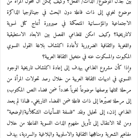
بين جدل الموضوع/ الذات/ الفعل؟ وكيف يمكن أن تتحول المرأة من
موضوع لغوي إلى ذات فاعلة دون البحث في جينالوجيا الذاكرة
الاجتماعية والمؤسساتية المتحكمة في صيرورة أنتاج كتل نسوية
لاتاريخية؟ وكيف امكن للغذامي الفصل بين الابعاد الاستطيقية
واللغوية والثقافية الضرورية لأعادة اكتشاف بلاغة القول النسوي
المكبوت والمسكوت عنه في متخيل الثقافة العربية؟
وإذا كأن مشروع الغذامي يهدف إلى إعادة اكتشاف تاريخية الوجود
النسوي في ادبيات الثقافة العربية من خلال رصد تحولات المرأة من
مرحلة تمثلها بوصفها موضوعاً لغوياً محدداً ضمن فضاء النص المكتوب؛
إلى مرحلة تصيّرها إلى ذات فاعلة ضمن الفضاء التاريخي. فلماذا لم يعمد
الغذامي إذن، إلى تحليل ونقد “فلسفة اللسأنيات الشكلأنية/الوضعية”
ومن ثمة الانتقال إلى تأويل مفهوم الذات النسوية الفاعلة من خلال
مفاهيم الشعرية ومناهجها الثقافية والاسلوبية والبلاغية والسردية، بهدف