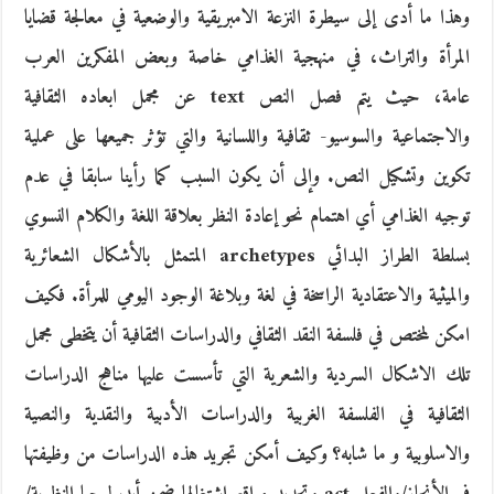
وهذا ما أدى إلى سيطرة النزعة الامبريقية والوضعية في معالجة قضايا
المرأة والتراث، في منهجية الغذامي خاصة وبعض المفكرين العرب
عامة، حيث يتم فصل النص text عن مجمل ابعاده الثقافية
والاجتماعية والسوسيو- ثقافية واللسانية والتي تؤثر جميعها على عملية
تكوين وتشكيل النص. وإلى أن يكون السبب كما رأينا سابقا في عدم
توجيه الغذامي أي اهتمام نحو إعادة النظر بعلاقة اللغة والكلام النسوي
بسلطة الطراز البدائي archetypes المتمثل بالأشكال الشعائرية
والميثية والاعتقادية الراسخة في لغة وبلاغة الوجود اليومي للمرأة. فكيف
امكن لمختص في فلسفة النقد الثقافي والدراسات الثقافية أن يتخطى مجمل
تلك الاشكال السردية والشعرية التي تأسست عليها مناهج الدراسات
الثقافية في الفلسفة الغربية والدراسات الأدبية والنقدية والنصية
والاسلوبية و ما شابه؟ وكيف أمكن تجريد هذه الدراسات من وظيفتها