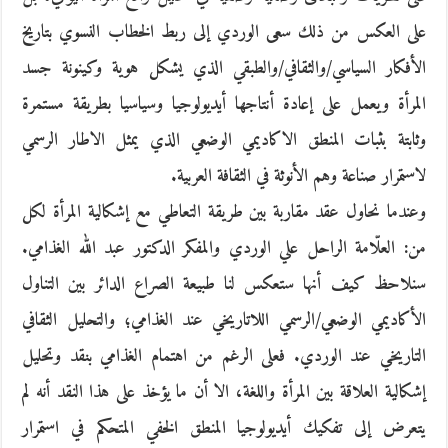
على العكس من ذلك سعى الوردي إلى ربط الخطاب النسوي بتاريخ
الأفكار السياسي/والثقافي/والطبقي الذي يشكل هوية وكينونة جسد
المرأة ويعمل على إعادة أنتاجها أيديولوجيا وسياسيا بطريقة مستمرة
وثابتة بثبات المنطق الاكاديمي الوضعي الذي يمثل الاطار الرسمي
لاستمرار صناعة وهم الأنوثة في الثقافة العربية.
وعندما نحاول عقد مقاربة بين طريقة التعاطي مع إشكالية المرأة لكل
من: العلّامة الراحل علي الوردي والمفكر الدكتور عبد الله الغذامي.
سنلاحظ كيف أنها ستعكس لنا طبيعة الصراع الدائر بين التناول
الأكاديمي الوضعي/الرسمي اللاتاريخي عند الغذامي؛ والتحليل الثقافي
التاريخي عند الوردي. فعلى الرغم من اهتمام الغذامي بنقد وتحليل
إشكالية العلاقة بين المرأة واللغة، الا أن ما يؤخذ على هذا النقد أنه لم
يتعرض إلى تفكيك أيديولوجيا المنطق الخفي المتحكم في استمرار