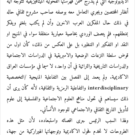
الأيديولوجية التي لم يندرج ضمن فهرستها الفحولية الميتافيزيقية لتتوجه اليه
أنظار المختصين ويجري التعامل معه بوصفه صاحب مشروع ثقافي حاله
في ذلك حال المفكرين العرب الاخرين وأن لم يكتب بلغتم ويفكر
بمنطقهم. فلم يتصف الوردي بخاصية معيارية منغلقة سواء في المنهج او
النقد او التفكير او التنظير، بل على العكس من ذلك، كأن اول من
قوض سلطة النزعات الوضعية والامبريقية في الدراسات الاجتماعية
والدراسات التاريخية والتراثية في أن واحد، لا سيما في مؤسسات العراق
الاكاديمية. ولم يعمد إلى الفصل بين التفاعلية المنهجية /التخصصية
interdisciplinary والتفاعلية الرمزية والثقافية، لأنه كأن يرى أن
ذلك سيساهم في تحول مناهج العلوم الاجتماعية والفلسفية إلى علوم
لتأويل التاريخ الثقافي والاجتماعي للوجود الأنسأني.
ولهذا السبب الرئيس جرى اقصائه واستبعاده، لأن مثل هذه
الطروحات لا تخدم فحول الاكاديمية وتوجهاتها الهيراركية من جهة،