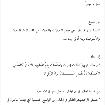
معنى مرجعيّاً…
من المطبخ
*بسمة النسورقد يتفق معي معظم الزميلات والزملاء، من كتاب الزوايا اليومية
والأسبوعية، وبلا أدنى تردد،…
إلى معاذ
*سرحان النمري( ثقافات )سَرَتْ وَاسْتَفْحَلَتْ حِمَمُ الخُطوبِإذا الأقْدَارُ كالعَصْفِ
الرَهِـــيبْفَلا رَدٌّ لِمَقْدورٍ سَـــــــــــــقانَا مَرَارَ الوَيْلِ لا…
من فلسفة الجمال إلى علم الجمال..مدخل عام إلى الاستطيقا
*مصطفى الزاهيديعتبر التفكير في الجمال، من المواضيع الفلسفية التي نجدها حاضرة في