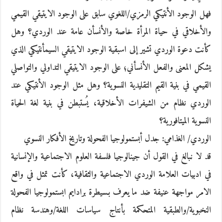
فهل الوجود الأنتيكي الرمزي/اللغوي سابق على الوجود الايتيقي القيمي
والأخلاقي في حياة المرأة خاصة والأنسأن عامة عند الوردي؟ وهل
كأنت دعوة الوردي تشير إلى اسبقية الوجود الايتيقي السيمأنتيكي الذي
يشكل المعنى والفعل الأنسأني؛ على الوجود الايتيقي التداولي والتواصلي
القيمي في بنية القيم التقليدية النسوية؟ وهل مثل الوجود الأنتيكي عند
الوردي نظام من الشيفرات الأخلاقية، يُستبطن في بنية لغة الحياة
النسوية الميتافورية؟
الوردي/ الغذامي: جدل أبستمولوجيا الفحولة وتاريخ الأفكار النسوي
قد لا نبالغ في القول أن جينالوجيا فلسفة العلوم الاجتماعية والإنسانية
في ادبيات العلامة الوردي الاجتماعية والثقافية، كأنت تمثل في واقع
الامر مواجهة عنيفة ضد ما يعرف بـسيطرة برادايم ابستمولوجيا الفحولة
النخبوية/والطبقية المتحكمة بأنتاج سياسات اللغة/وهندسة نظام