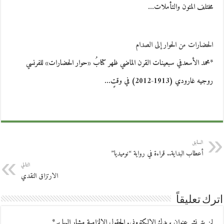
مختلف المتون والتأملات…
الحضارات من الحوار إلى الصدام
*محمد الأسعدفي سبعينات القرن الماضي ظهر كتابُ «حوار الحضارات» للفرنسي
روجيه غارودي (1913-2012) في وقتٍ…
السابق
أعطاب البداية.. قراءة في رواية “نوميديا”
التالي
الارتزاق النقدي
اترك تعليقاً
لن يتم نشر عنوان بريدك الإلكتروني.
الحقول الإلزامية مشار إليها بـ
*