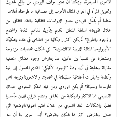
الأخرى المسيطرة. ويمكننا أن نعتبر موقف الوردي من واقع تحديث
وتحويل المرأة في العراق المثال الأقرب إلى مصداقية ما طرحناه أعلاه.
ختاما ألم يُفعّل الوردي منطق الدراسات الثقافية والنقد الثقافي من
خلال تقويضه لسلطة المنطق القديم وتأويله لمفاهيم الثقافة والمجتمع
والوجود والتاريخ؟ ألم يكن اكثر راديكالية من الغذامي في نقده وتفكيكه
“لأيديولوجيا المثالية الدينية الافلاطونية” التي شكلت شخصيات مزدوجة
ومنشطرة على نفسها بين عالمين: عالم يفترض وجود فضائل منطقية
مفارقة ومحايثة في أن؛ وعالم “الوجود الأنتيكي” القديم المتحول إلى بنية
وأنظمة وشيفرات أخلاقية مستبطنة في شخصيتنا و لاشعورنا وتوجه مجمل
ممارساتنا وسلوكنا؟ ألم يكن الوردي ومن قبله المفكر السعودي عبدالله
القصيمي هما الاكثر راديكالية من الغذامي وهشام شرابي الذين مأسسوا
قضايا واشكالات النقد النسوي من خلال لغتهم الفوقية/الوضعية التي
تصف وتفترض اكثر مما تفكك وتقوض؟ أليس حري بنا أن نعد