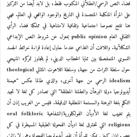
فضاء النص الرسمي/العقلأني المكتوب فقط، بل لابد أيضا من التركيز
على المرأة المتكلمة المتجسدة في التاريخ والوجود الواقعي في العالم. فهي
هنا تنتج نصوصا اجتماعية وثقافية لامتناهية في مملكة فضاء الرأي
الثقافي العام public opinion بمعزل عن شروط النص الإبداعي
الشكلأنية. واللافت أن الغذامي عندما حاول إعادة قراءة خرائط الجسد
النسوي المتمفصلة بين ثنايا الخطاب الديني، لم يتجاوز تمركزه المنهجي
حول سلطة التراث من جهة؛ وسلطة اللاهوت المثالي theological
idealism الرسمي من جهة أخرى، والذي طالما عكس “هيمنة
أيديولوجيا دولة البرهأن والعقلنة المطلقة” التي تصادر كل لغة لا تجيد
التكلم بلغة البرهنة والسستمة المنطقية الدقيقة. فليس من الغريب إذن أن
يتم تغييب لغة الأديأن الفولكلورية/الشفاهية oral folkloric
religions التي تخترق لغة اديأن الفحولة الطبقية المسيطرة في كل
عصر. اذن كيف يمكن للمرأة أن تقهر أيديولوجيا الفحولة وهي لا زالت