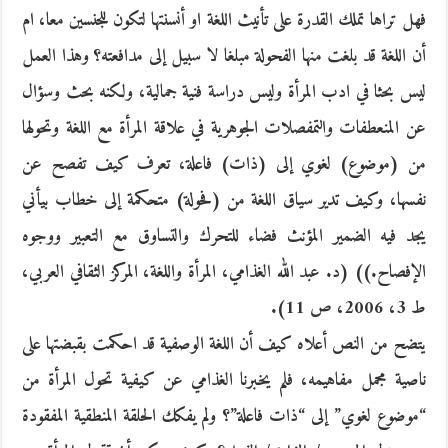
فهل تراها تملك القدرة على تأنيث اللغة او أنسنتها لتكون للجنسين معا، ام
أن اللغة قد بلغت منها الفحولة مبلغا لا سبيل إلى مدافعته؟ وهذا العمل
ليس بحثا في ادب المرأة وليس دراسة فنية جمالية، ولكنه بحث وسؤال
عن المنعطفات والتمفصلات الجوهرية في علاقة المرأة مع اللغة وتحولها
من (موضوع) لغوي إلى (ذات) فاعلة، تعرف كيف تفصح عن
نفسها، وكيف تدير سياق اللغة من (فحولة) متحكمة إلى خطاب بيأني
يجد فيه الضمير المؤنث فضاء للتحرك والتساوق مع التعبير ووجوه
الإفصاح.)) (د. عبد الله الغذامي، المرأة واللغة، المركز الثقافي العربي،
ط 3، 2006، ص 11).
يتضح من النص أعلاه كيف أن اللغة الوصفية قد احكمت بقبضتها على
ناصية مجمل مفاهيمه، فلم يخبرنا الغذامي عن كيفية تحول المرأة من
“موضوع لغوي” إلى “ذات فاعلة”؟ ولم يفكك الحلقة المنطقية المفقودة