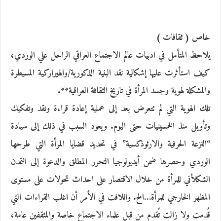
خاص ( ثقافات )
يلاحظ المتأمل في ادبيات عالم الاجتماع العراقي الراحل علي الوردي،
كيف استأثرت عليها إشكالية نقد البنية الذكورية/والهيراركية المسيطرة
والمشكلة لهوية وجسد المرأة في تاريخ الثقافة العراقية**.
تلك الهوية التي لم تتعرض بعد إلى عملية إعادة قراءة ونقد وتفكيك
وتأويل منذ الخمسينيات حتى اليوم. ويعود السبب في ذلك إلى سيادة
“النزعة الحرفية والارثوذكسية” في تحديد قضايا المرأة التي طرحها
الوردي وحصرها ضمن أيديولوجيا التحرر المطلق والدعوة إلى التمدن
الشكلأني للمرأة من خلال الاقتصار على احداث تحولات على مستوى
المظهر الخارجي للمرأة…الخ. واللافت في الأمر أن اغلب القراءات التي
قُدمت ولا زالت تُقدم من قبل علماء الاجتماع خاصة والمثقفين عامة،