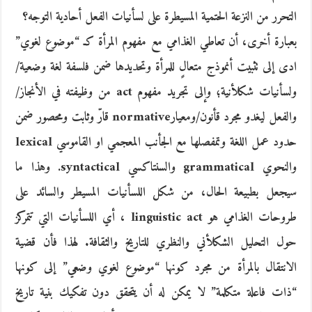
التحرر من النزعة الحتمية المسيطرة على لسأنيات الفعل أحادية التوجه؟
بعبارة أخرى، أن تعاطي الغذامي مع مفهوم المرأة كـ “موضوع لغوي”
ادى إلى تثبيت أنموذج متعالٍ للمرأة وتحديدها ضمن فلسفة لغة وضعية/
ولسأنيات شكلأنية؛ وإلى تجريد مفهوم act من وظيفته في الأنجاز/
والفعل ليغدو مجرد قأنون/ومعيارnormative قارّ وثابت ومحصور ضمن
حدود عمل اللغة وتمفصلها مع الجأنب المعجمي او القاموسي lexical
والنحوي grammatical والسنتاكسي syntactical. وهذا ما
سيجعل بطبيعة الحال، من شكل اللسأنيات المسيطر والسائد على
طروحات الغذامي هو linguistic act ، أي اللسأنيات التي تتمركز
حول التحليل الشكلأني والنظري للتاريخ والثقافة. لهذا فأن قضية
الانتقال بالمرأة من مجرد كونها “موضوع لغوي وضعي” إلى كونها
“ذات فاعلة متكلمة” لا يمكن له أن يتحقق دون تفكيك بنية تاريخ