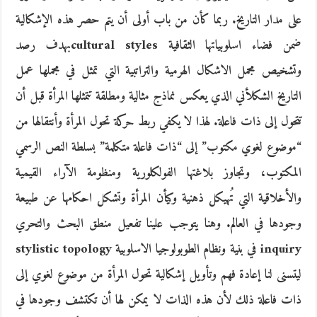
على مدار التاريخ. ربما كأن من باب أولى أن يتم حصر هذه الإشكالية
ضمن فضاء اسلوبياتها الثقافية cultural stylesبهدف رصد
وتشخيص مجمل الاشكال الهرمية والتراتبية التي تمثل في مجملها عمل
التاريخ الشكلأني الذي يعكس نماذج مثالية ومطلقة تتمثلها المرأة قبل أن
تتحول إلى ذات فاعلة. لهذا لا يكفي ربط حركة تحول المرأة وأنتقالها من
“موضوع لغوي مكتوب” إلى “ذات فاعلة متكلمة” بسلطة النص الرسمي
المكتوب، وتجاوز بلاغتها الفولكلورية ومنظومة الآراء القيمية
والأخلاقية التي تُهيكل ذهنية وكيأن المرأة وتشكل احكامها عن طبيعة
وجودها في العالم. وهنا يتوجب علينا تفعيل منطق البحث والتحري
inquiry في بنية ونظام الطوبولوجيا الاسلوبية stylistic topology
ليتسنى لنا إعادة فهم وتأويل إشكالية تحول المرأة من موضوع لغوي إلى
ذات فاعلة ذلك لأن هذه الذات لا يمكن لها أن تكتشف وجودها في