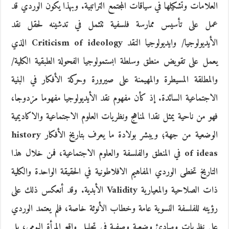
العلامات وتشكيلها في سياقات المجتمع التراتبية. وبهذا يكون الوردي قد
عمل على تأسيس ممارسة فلسفية تتثمل في تدشينه لحقل نقد
الأيديولوجيا/ وايديولوجيا النقد Criticism of ideology الذي
يعمل على تقويض منطق وسلطة ابستمولوجيا الفحولة الطبقية الكلية/
والمطلقة المسيطرة والمهيمنة على صيرورة وحركة الأفكار في البنية
الاجتماعية السائدة. إذ كأن مفهوم نقد الأيديولوجيا مفهوما مزدوجا،
فهو من ناحية يمثل نقدا لمناهج ونظريات العلوم الاجتماعية والاكاديمية
الوضعية من جهة؛ ويبشر بولادة ما يعرف بتاريخ الأفكار history
of ideas في المنطق والفلسفة والعلوم الاجتماعية، فمن خلال هذا
التاريخ تخطى الوردي المفاهيم الافلاطونية في الحقيقة الواحدة والكلية
ذات الصلاحية والمعيارية Validity الأبدية. وقد أنعكس ذلك على
رؤيته للفلسفة النسوية عامة وخطاب الأنوثة خاصة، فلم يعتمد الوردي
على نظريات ومبادئ وضعية وصفية في تحليل واقع المرأة اليومي، بل