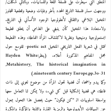
المنطق التي سيطرت على فلسفة اللغة واللسأنيات. وبالتالي شكلت/
ووجهت مسار فلسفة التاريخ المحدد بأطر وغايات وضعية وقطعية تتجاوز
المتخيل البلاغي والثقافي لأنطولوجيا الوجود الأنسأني في التاريخ.
ولاستعادة هذا المتخيل كأن ينبغي على الغذامي أن يحقق قطيعة
ابستمولوجية ومنهجية ونظرية لاكتشاف المرأة الفاعلة، وهذه القطيعة
تتمثل في شعرية الفعل التاريخي المتخيل poetic act- للتوسع حول
مجمل المفاهيم المذكورة أعلاه. (ينظر:Hayden White
,Metahistory, The historical imagination in
nineteenth century Europe,pp.3o-31.)
وكما يبدو واضحا، أن قضية تحول المرأة من موضوع لغوي إلى ذات
فاعلة، هي قضية إشكالية قبل كل شيء، ولا يمكن لنا التعامل معها
بواسطة اسلوبيات الـ “كن فيكون” حيث يحصل هذا التحول بمعزل
عن السياقات الأيديولوجية والرمزية القارة والثابتة والمؤكدة والمكررة