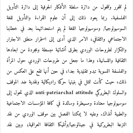
لم تتحرر وتتحول من دائرة سلطة الأفكار الحرفية إلى دائرة التأويل
الفلسفية. ربما يعود ذلك إلى أن علوم القراءة والتأويل للغة
السوسيولوجيا/ وسوسيولوجيا اللغة لم يتم استحداثهما بعد في خطابنا
الاجتماعي والثقافي، الامر الذي أدى إلى استمرار منطق الاجترار
والتكرار لطروحات الوردي بطرق أنشائية مبسطة ومجردة من ابعادها
الثقافية واللسانية، وهذا ما جعل من طروحات الوردي حول المرأة
والفلسفة النسوية تبدو تقليدية جدا، في حين أنها تقع على العكس من
ذلك، حيث كأنت تمثل في بنيتها حركة راديكالية ونقدية ضد الموقف
والسلوك البطريركي anti-patriarchal attitude الذي تحول إلى
سوسيولوجيا معتادة ومسيطرة وسائدة في كافة المؤسسات الاجتماعية
والعلمية أنذاك. وعليه لا يمكننا الفصل بين موقف الوردي من نقد
النزعة البطريركية في جينالوجيا/وأنتيكا الثقافة العراقية؛ وبين نقد