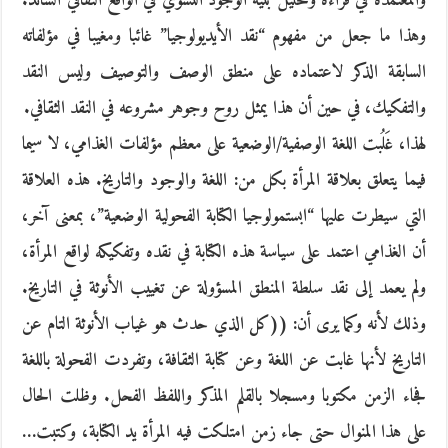
والمعتمدة في قراءة وتحليل بنية الوجود النسوي في الواقع الثقافي السائد.
وهذا ما جعل من مفهوم “نقد الأيديولوجيا” غائبا ومغيبا في مؤلفاته
السابقة الذكر لاعتماده على منطق الوصف والتوصيف وليس النقد
والتفكيك، في حين أن هذا يمثل روح وجوهر مشروعه في النقد الثقافي.
لهذا، غَلُبت اللغة الوصفية/الوضعية على معظم مؤلفات الغذامي، لا سيما
فيما يتعلق بعلاقة المرأة بكل من: اللغة والوجود والتاريخ. هذه العلاقة
التي سيطرت عليها “ابستمولوجيا الكتابة الفحولية الوضعية”، بمعنى آخر،
أن الغذامي اعتمد على سياسة هذه الكتابة في نقده وتفكيكه لواقع المرأة،
ولم يعمد إلى نقد سلطة المنطق المسؤولة عن تغييب الأنوثة في التاريخ.
وذلك لأنه وكما يرى أن: ((كل الذي حدث هو غياب الأنوثة التام عن
التاريخ لأنها غابت عن اللغة وعن كتابة الثقافة، وتفردت الفحولة باللغة
فجاء الزمن مكتوبا ومسجلا بالقلم المذكر واللفظ الفحل. وظلت الحال
على هذا المنوال حتى جاء زمن امتلكت فيه المرأة يد الكتابة، وكتبت…