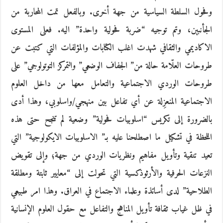
وفحول السلطة السياسية من جهة أخرى. وبالفعل تمت المحاربة من
الجأنبين، وتم توجيه “ضربة فحولية واحدة” اليه. فعلى المستوى
الاكاديمي والثقافي شهدت اغلب الكتابات والمؤلفات التي كتبت عن
طروحات العلّامة حالة من” الجفاف الوضعي” والتمركز التوتولوجي” على
طروحات الوردي الاجتماعية والتعامل معها من داخل العلوم
الاجتماعية المنعزِلة عن أي تفاعل بين منهجي/واسلوبي، وهذا أدى
بالضرورة إلى تكريس “اسلوبيات فحولية” وضعية لم تنجح حتى هذه
اللحظة في تشكيل ما اصطلحنا عليه بـ” الاسلوبيات الايكولوجية” التي
تعيد تنقية وتأويل مفاهيم ونظريات الوردي من جهة؛ وإلى تقويض
النزعات الحرفية والأرثوذكسية التي تحولت إلى “معايير ثابتة ومطلقة
الطلاحية” لدى أساتذة وعلماء الاجتماع في العراق. وهذا امر طبيعي
في ظل غياب ثقافة تأويل المناهج والتفاعل مع حقول العلوم الإنسانية