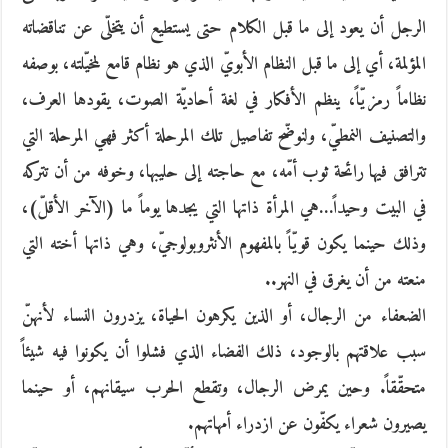
الرجل أن يعود إلى ما قبل الكلام حتى يستطيع أن يتخلّى عن تناقضاته
المؤلمة، أي إلى ما قبل النظام الأبويّ الذي هو نظام قامع لمخيّلته، بوصفه
نظاماً رمزيّاً، ينظم الأفكار في لغة أحاديّة الصوت، يقودها العرف،
والتصنيف النمطيّ، ولنوضّح تفاصيل تلك المرحلة أكثر فهي المرحلة التي
تترافق فيها رائحة ثوب أمّه، مع حاجته إلى حليبها، وخوفه من أن تتركه
في البيت وحيداً…هي المرأة ذاتها التي يجدها يوماً ما (الآخر الأقلّ)،
وذلك حينما يكون قويّاً بالمفهوم الأنثروبولوجيّ، وهي ذاتها أخته التي
منعته من أن يغرق في النهر..
الضعفاء من الرجال، أو الذين يكرهون الحياة، يزدرون النساء لأنهنّ
سبب علاقتهم بالوجود، ذلك الفضاء الذي فشلوا أن يكونوا فيه شيئاً
متحقّقاً. وحين يمرض الرجال، وتقطع الحرب سيقانهم، أو حينما
يصيرون شعراء يكفّون عن ازدراء أمهاتهم.