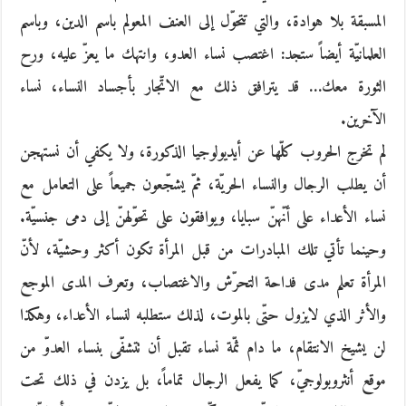
المسبقة بلا هوادة، والتي تتحوّل إلى العنف المعولم باسم الدين، وباسم
العلمانيّة أيضاً ستجد: اغتصب نساء العدو، وانتهك ما يعزّ عليه، ورح
الثورة معك… قد يترافق ذلك مع الاتّجار بأجساد النساء، نساء
الآخرين.
لم تخرج الحروب كلّها عن أيديولوجيا الذكورة، ولا يكفي أن نستهجن
أن يطلب الرجال والنساء الحريّة، ثمّ يشجّعون جميعاً على التعامل مع
نساء الأعداء على أنّهنّ سبايا، ويوافقون على تحوّلهنّ إلى دمى جنسيّة.
وحينما تأتي تلك المبادرات من قبل المرأة تكون أكثر وحشيّة، لأنّ
المرأة تعلم مدى فداحة التحرّش والاغتصاب، وتعرف المدى الموجع
والأثر الذي لايزول حتّى بالموت، لذلك ستطلبه لنساء الأعداء، وهكذا
لن يشيخ الانتقام، ما دام ثمّة نساء تقبل أن تتشفّى بنساء العدوّ من
موقع أنثروبولوجيّ، كما يفعل الرجال تماماً، بل يزدن في ذلك تحت