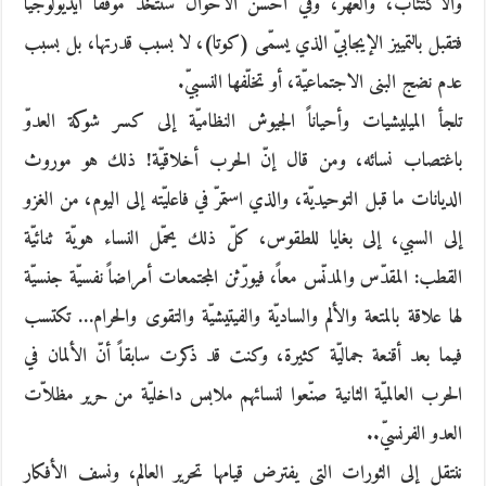
والاكتئاب، والعهر، وفي أحسن الأحوال ستتخذ موقفاً أيديولوجيّاً
فتقبل بالتمييز الإيجابيّ الذي يسمّى (كوتا)، لا بسبب قدرتها، بل بسبب
عدم نضج البنى الاجتماعيّة، أو تخلّفها النسبيّ.
تلجأ الميليشيات وأحياناً الجيوش النظاميّة إلى كسر شوكة العدوّ
باغتصاب نسائه، ومن قال إنّ الحرب أخلاقيّة! ذلك هو موروث
الديانات ما قبل التوحيديّة، والذي استمرّ في فاعليّته إلى اليوم، من الغزو
إلى السبي، إلى بغايا للطقوس، كلّ ذلك يحمّل النساء هويّة ثنائيّة
القطب: المقدّس والمدنّس معاً، فيورّثن المجتمعات أمراضاً نفسيّة جنسيّة
لها علاقة بالمتعة والألم والساديّة والفيتيشيّة والتقوى والحرام… تكتسب
فيما بعد أقنعة جماليّة كثيرة، وكنت قد ذكرت سابقاً أنّ الألمان في
الحرب العالميّة الثانية صنّعوا لنسائهم ملابس داخليّة من حرير مظلاّت
العدو الفرنسيّ..
ننتقل إلى الثورات التي يفترض قيامها تحرير العالم، ونسف الأفكار