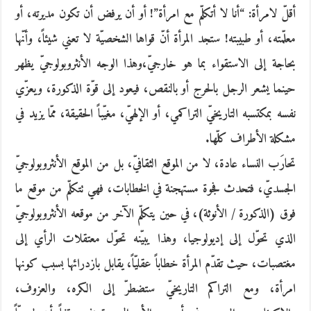
أقلّ لامرأة: “أنا لا أتكلّم مع امرأة”! أو أن يرفض أن تكون مديرته، أو
معلّمته، أو طبيبته! ستجد المرأة أنّ قواها الشخصيّة لا تعني شيئاً، وأنّها
بحاجة إلى الاستقواء بما هو خارجيّ،وهذا الوجه الأنثروبولوجيّ يظهر
حينما يشعر الرجل بالحرج أو بالنقص، فيعود إلى قوّة الذكورة، ويعزّي
نفسه بمكتسبه التاريخيّ التراكمي، أو الإلهيّ، مغيّباً الحقيقة، ممّا يزيد في
مشكلة الأطراف كلّها.
تحارَب النساء عادة، لا من الموقع الثقافيّ، بل من الموقع الأنثروبولوجيّ
الجسديّ، فتحدث فجوة مستهجنة في الخطابات، فهي تتكلّم من موقع ما
فوق (الذكورة / الأنوثة)، في حين يتكلّم الآخر من موقعه الأنثروبولوجيّ
الذي تحوّل إلى إديولوجيا، وهذا يبيّنه تحوّل معتقلات الرأي إلى
مغتصبات، حيث تقدّم المرأة خطاباً عقليّاً، يقابل بازدرائها بسبب كونها
امرأة، ومع التراكم التاريخيّ ستضطرّ إلى الكره، والعزوف،