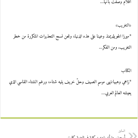
أفلام وصفت بأنها…
«التغريب»
*ميرزا الخويلديمنذ وعينا على هذه الدنيا، ونحن نسمع التحذيرات المتكررة من خطر
التغريب. ومن الفكر…
الكتاب
*زاهي وهبيانتهى موسم الصيف وحلّ خريف يليه شتاء، ورغم الشتاء القاسي الذي
يعيشه العالم العربي…
السابق
أوجينيو دا أندرادي: كلمة في العتمة كانت