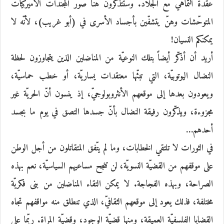
عقدة التماهي مع الجلاّد. وستتذكّرون هنا صور المجنّدات الأميركيّات
المتوحّشات وهنّ يتشفّين بأجساد الأسرى في (أبو غريب)، لأنّه لا
يمكنكم النسيان!
أريد أن أذكّر أيضاً بتلك النوعيّة من المناضلين الذين يتجاوزون لحظة
النضال اليوتوبيّة، التي تبثّها معتقدات يساريّة، أو خطب حماسيّة،
ويعودون بعدها إلى موقعهم الأنثروبولوجيّ، إذ ينسون أنّ الحريّة غير
مجزوءة، ويذكّرون رفيقة النضال بأنّ جسدها التصق في يوم ما بجسد
أحدهم…
في الثورات لا تلتقي الخطابات، وما لم يتّفق المتقاتلون من أجل الوطن
على موقفهم من القضيّة النسويّة، لن تنجح مساعيهم السياسيّة، نعم بهذه
الصراحة، وبهذه الفجاجة. لا يمكن التقاء المناضلين من بنى فكريّة
مختلفة، فذلك يعود إلى موقعهم الثقافيّ، الذي تنطلق منه مواقفهم تجاه
القضايا الفلسفيّة العميقة، ومنها قضيّة الوجود، وقضيّة المراة. ربّما على