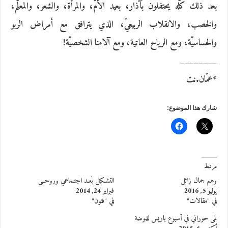
بعد ذلك كلّه يحتفلون بآذار، بعيد الأمّ، والمرأة، والشعر، والمعلّم،
والخصب، والانقلاب الربيعيّ، الذي يترافق مع أمراض الربو
والحساسيّة، ومع الرياح العاتية، ومع آلامنا الشخصيّة!
________
*عمّان.نت
شارك هذا الموضوع:
مرتبط
وهم جمال زائل
التشـكيل بُعـد اجتـماعي وروحــي
يوليو 5, 2016
فبراير 24, 2014
في "مقالات"
في "فنون"
لمى حوراني في أسبوع باريس للموضة