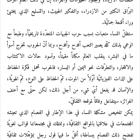
منصّات الأزياء، وبجلود الحيوانات والفراء، إنّ في ذلك العالم الترف
البرّاق الكثير من الازدراء، والتفكير الخبيث، والتسليع الذي يختبئ
وراء أقنعة جماليّة.
ستظلّ النساء متعبات بسبب حرب الجبهات المتعدّدة تاريخيّاً، وطبعاً مع
الوعي بذلك كلّه يصير التعب أفدح وأفدح، وبما أنّ الحروب تخرج أسوأ
ما في البشر، ينقلب العالم مكاناً مقيتاً، وتسود حالات الاكتئاب
والانتحار، والتطرّفات نحو اليمين أو اليسار، فالحرب تحمل فكرة الحفاظ
على الذات الفيزيائيّة أوّلاً من الموت، ثمّ الحفاظ على النوع، ثمّ الهويّة،
والإنسان قد يفعل أيّ شيء من أجل ذلك، لكن حتّى مع أعنف
الغرائز، سيتفاعل وفاقاً لموقعه الثقافيّ.
يمكن تلخيص مشكلة النساء في هذا الإطار في الفصام الذي تعيشه
المجتمعات في علاقتها بالمواقع الثقافيّة، ونمتلك في مجتمعاتنا قوالب لغويّة
تفضح ذلك الفصام ببساطة، أقلّ ما فيها قول رجل بمؤهّلات ثقافيّة