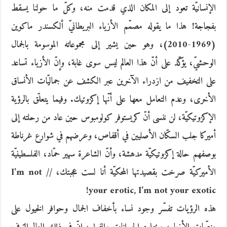
الإنسانيّة تعود إلى المكان الذي قدمت منه، وكلّ ما حولنا يسقط
بفجاجة! هذا ما يقوله مصمّم الأزياء البريطانيّ ألكسندر ماكوين
(1969-2010)، وهو حين يشير إلى مجموعاته الموسومة بالجمال
الوحشيّ، يؤكّد على أنّ هذا العالم ليس سوى غابة، وإنّ الأزياء تساعد
على التخفيف من ازدراء الآخرين عبر الكشف عن جماليّات الأنساق
الأخرى، وعدم التعامل معها على أنّها إكزوتيك. وفيما يتعلّق بالرؤية
الإكزوتيكيّة، لن ننسى أنّ كريستوفر كولومبوس حين عاد من رحلته إلى
أميركا جلب السكّان الأصليين في أقفاص، وعرضهم في شوارع غرناطة
بوصفهم حالة إكزوتيكيّة مدهشة، وأنّ الشاعرة سهير حمّاد، الفلسطينيّة
الأميركيّة صرخت بقصيدتها المحكيّة أنا لست عجبتك، // I’m not
your erotic, I’m not your exotic!
هذه الرؤيات تفسّر وجود نساء بأخفاف الجمال وحوافر الخيول على