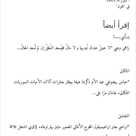
أكتوبر 6, 2015
في "فنون"
إقرأ أيضاً
يسألني....!
زاهي وهبي *لا خيلَ عندك تُهديها و لا مالُ فليُسعد النُطقُ إن لم تُسعد الحالُ…
الثكالى
*عباس بيضونفي عيد الأم ذكّرتنا هيفا بيطار بعشرات آلاف الأمهات السوريات
الثكالى، عامان مرّا على…
التضليل
*ابراهيم جابر ابراهيميقول المخرج الألماني المغمور ماينز بيتر لوغاه، (الذي اشتغل ثلاثة