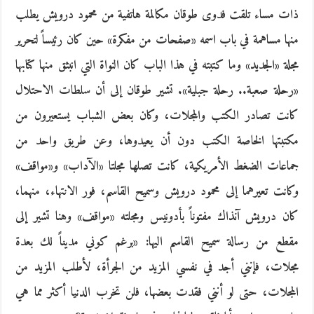
ذات مساء تلقت فدوى طوقان مكالمة هاتفية من محمود درويش يطلب
منها مساهمة في باب اسمه «صفحات من مفكرة» حين كان رئيساً لتحرير
مجلة «الجديد» وما كتبته في هذا الباب كان النواة التي انبثق منها كتابها
«رحلة صعبة.. رحلة جبلية». تشير طوقان إلى أن سلطات الاحتلال
كانت تصادر الكتب والمجلات، وكان بعض الشباب يستعيرون من
مكتبتها الخاصة الكتب دون أن يعيدوها، وعن طريق واحد من
جماعات الضغط الأمريكية، كانت تصلها مجلتا «الآداب» و«مواقف»
وكانت تعيرهما إلى محمود درويش وسميح القاسم، فور الانتهاء، منهما،
كان درويش آنذاك مفتوناً بأدونيس ومجلته «مواقف» وهنا تشير إلى
مقطع من رسالة سميح القاسم اليها: «برغم كوني مديناً لك بعدة
مجلات، فإنني أجد في نفسي المزيد من الجرأة، لأطلب المزيد من
المجلات، حتى لو أنني فقدت بعضها، فلن تخرب الدنيا أكثر مما هي