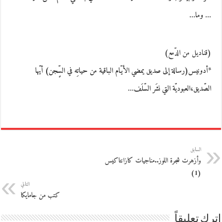
… وما…
(قناديل من الدّمع)
*أدونيس(رسالة إلى صديق يمضي الأيّام الباقية من حياتِه في السٍّجن) أيّها
الصّديق،العبوديّة التي نشَر السّلَف…
السابق
وأزهرت شجرة اللوز..مناجيات كازانتاكيس
(1)
التالي
كتب من جامايكا
اترك تعليقاً