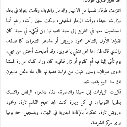
حد تعبير فدوى طوقان.
انتزعت طوقان نفسها من الانهيار والدمار والغربة، وقامت بجولة في يافا،
وزارت حيفا، ورأت الدمار الحقيقي، وبكت حين رأت، رغم أنها
اصطحبت معها في الطريق إلى حيفا قصيدتها «لن أبكي» في حيفا كان
لقاؤها الأول بالشاعر محمود درويش أو «شاعر الشعراء» كما تصفه،
والذي قال لها: «ها نحن نلتقي يا فدوى، وقد أصبحت أخشى من مجيء
يوم تأتي إلينا فيه أم كلثوم أو نزار قباني» كان وراء كلماته مرارة لمستها
فدوى طوقان، وحين انتهت من قراءة قصيدتها قال لها: «نحن مدينون
لك منذ اليوم بقصيدة».
تكررت الزيارات إلى حيفا والناصرة، للقاء «شعراء الرفض والتمسك
بالهوية القومية»، في كل زيارة كانت تجد سميح القاسم تارة، ومحمود
درويش تارة، محكوماً بالإقامة الجبرية في البيت، وبتسجيل اسمه يوميا
لدى مركز الشرطة.