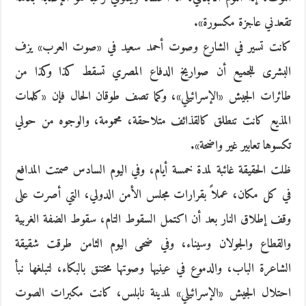
تقعدني عاجزة مكسورة».
كانت تسير في الشارع وصوت أحمد سعيد في «صوت العرب» يزف
البشرى للجميع أن صواريخ الدفاع المصري تسقط كذا وكذا من
طائرات الجيش «الإسرائيلي»، وكما تصف طوقان الحال فإن «كلمات
المذيع كانت تنطلق كالقذائف متلاحقة، محمومة، والوجوه من حولي
تكسوها تعابير غير واضحة».
ظلت الحقيقة غائبة لمدة خمسة أيام، وفي اليوم السادس صمتت المدافع
في كل مكان، عملاً بقرارات مجلس الأمن الدولي، التي أصرت على
وقف إطلاق النار بعد أن اكتمل السقوط التام، سقوط الضفة الغربية
والقطاع والجولان وسيناء، وفي ضحى اليوم الثامن طرقت شقيقة
الشاعرة الباب، والدموع في عينيها وصوتها مختنق بالبكاء، لتبلغها نبأ
احتلال الجيش «الإسرائيلي» لمدينة نابلس، كانت مكبرات الصوت