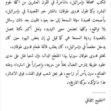
لتكتب صحافة «إسرائيل» «شاعرة في القرن العشرين من أكلة لحوم
البشر» وكما تقول فدوى طوقان: «انتشر خبر القصيدة في «إسرائيل»
وأصبحت قصيدة سيئة السمعة إلى حد بعيد، تلقيت بعد ذلك رسائل
بلا تواقيع، وكلها تتضمن معنى التهديد، ولعل أكبر نكتة تتصل
بالقصيدة رديئة السمعة هي كما قيل لي إن بعض اليهود حين كان
يدخل مطعماً في «إسرائيل»، كان يطلب قائمة طعام فدوى طوقان».
تختتم فدوى طوقان سيرتها بهذا المقطع الدال: «إن شعبا ظل على مدى
عقود طويلة يمارس النضال بحثاً عن حريته، وإصراراً على استرداد وطنه
الضائع، دون يأس أو تراجع، لهو بحق شعب فوق الفناء، فوق الاندثار،
هذا ما تؤكده حركة التاريخ».
______
*الخليج الثقافي