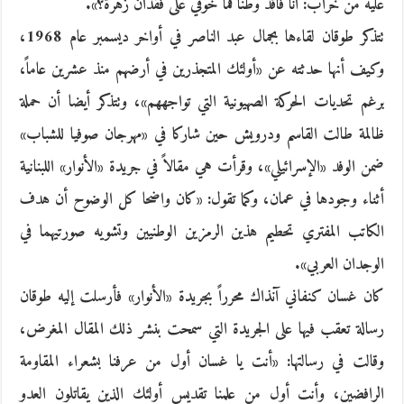
عليه من خراب: أنا فاقد وطنا فما خوفي على فقدان زهرة؟».
تتذكر طوقان لقاءها بجمال عبد الناصر في أواخر ديسمبر عام 1968،
وكيف أنها حدثته عن «أولئك المتجذرين في أرضهم منذ عشرين عاماً،
برغم تحديات الحركة الصهيونية التي تواجههم»، وتتذكر أيضا أن حملة
ظالمة طالت القاسم ودرويش حين شاركا في «مهرجان صوفيا للشباب»
ضمن الوفد «الإسرائيلي»، وقرأت هي مقالاً في جريدة «الأنوار» اللبنانية
أثناء وجودها في عمان، وكما تقول: «كان واضحا كل الوضوح أن هدف
الكاتب المفتري تحطيم هذين الرمزين الوطنيين وتشويه صورتيهما في
الوجدان العربي».
كان غسان كنفاني آنذاك محرراً بجريدة «الأنوار» فأرسلت إليه طوقان
رسالة تعقب فيها على الجريدة التي سمحت بنشر ذلك المقال المغرض،
وقالت في رسالتها: «أنت يا غسان أول من عرفنا بشعراء المقاومة
الرافضين، وأنت أول من علمنا تقديس أولئك الذين يقاتلون العدو