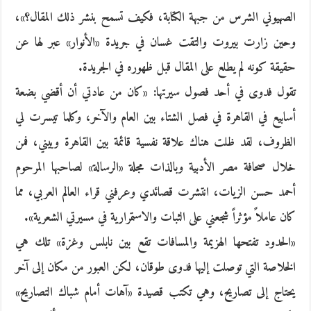
الصهيوني الشرس من جبهة الكتابة، فكيف تسمح بنشر ذلك المقال؟»،
وحين زارت بيروت والتقت غسان في جريدة «الأنوار» عبر لها عن
حقيقة كونه لم يطلع على المقال قبل ظهوره في الجريدة.
تقول فدوى في أحد فصول سيرتها: «كان من عادتي أن أقضي بضعة
أسابيع في القاهرة في فصل الشتاء بين العام والآخر، وكلما تيسرت لي
الظروف، لقد ظلت هناك علاقة نفسية قائمة بين القاهرة وبيني، فمن
خلال صحافة مصر الأدبية وبالذات مجلة «الرسالة» لصاحبها المرحوم
أحمد حسن الزيات، انتشرت قصائدي وعرفني قراء العالم العربي، مما
كان عاملاً مؤثراً شجعني على الثبات والاستمرارية في مسيرتي الشعرية».
«الحدود تفتحها الهزيمة والمسافات تقع بين نابلس وغزة» تلك هي
الخلاصة التي توصلت إليها فدوى طوقان، لكن العبور من مكان إلى آخر
يحتاج إلى تصاريح، وهي تكتب قصيدة «آهات أمام شباك التصاريح»