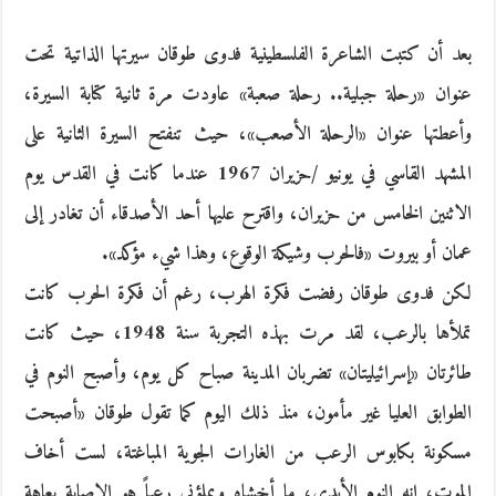
بعد أن كتبت الشاعرة الفلسطينية فدوى طوقان سيرتها الذاتية تحت
عنوان «رحلة جبلية.. رحلة صعبة» عاودت مرة ثانية كتابة السيرة،
وأعطتها عنوان «الرحلة الأصعب»، حيث تنفتح السيرة الثانية على
المشهد القاسي في يونيو /‏حزيران 1967 عندما كانت في القدس يوم
الاثنين الخامس من حزيران، واقترح عليها أحد الأصدقاء أن تغادر إلى
عمان أو بيروت «فالحرب وشيكة الوقوع، وهذا شيء مؤكد».
لكن فدوى طوقان رفضت فكرة الهرب، رغم أن فكرة الحرب كانت
تملأها بالرعب، لقد مرت بهذه التجربة سنة 1948، حيث كانت
طائرتان «إسرائيليتان» تضربان المدينة صباح كل يوم، وأصبح النوم في
الطوابق العليا غير مأمون، منذ ذلك اليوم كما تقول طوقان «أصبحت
مسكونة بكابوس الرعب من الغارات الجوية المباغتة، لست أخاف
الموت، إنه النوم الأبدي، ما أخشاه ويملؤني رعباً هو الإصابة بعاهة