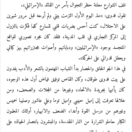
تلف الشوارع معلنة حظر التجوال بأمر من القائد «الإسرائيلي».
تقول فدوى: «منذ اليوم الأول التزمت بيتي ولم أبرحه قبل مرور شهرين
على الاحتلال، كنت أحس بضربات قلبي تتسارع كلما فكرت بالنزول
إلى المركز التجاري في قلب المدينة، فلقد كان مجرد تصوري للواقع
المتجسد بوجود «الإسرائيليين» ودباباتهم وأصوات مجنزراتهم يهز كياني
ويعطل قدراتي على الحركة».
في هذا الجو الخانق والحصار بدأ الشباب المهتمون بالشعر والأدب يفدون
على بيت فدوى طوقان، وكان القاص توفيق فياض أول هذه الوجوه،
كان يأتيها بجريدة «الاتحاد» وغيرها من المجلات والصحف، ومن
خلالها تعرفت إلى إميل حبيبي وإميل توما وعلي عاشور وصليبا خميس
وغيرهم من «رسل القوة وأعداء الضعف والانهيار، أولئك المعلمون
الكبار حاملو الشرارة من النار المقدسة، والمبشرون بانتصار الحياة» على