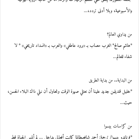
والأسبوعية، وبلا أدنى تردد،…
من يداوي العالم؟
*هاشم صالح* الغرب مصاب بـ «برود عاطفي» والعرب بـ «انسداد تاريخي» * لا
شفاء للعالم…
من البداية.. من بداية الطريق
*خليل قنديلمن جديد علينا أن نعتلي صهوة الوقت ونحاول أن نبلي ذاك البلاء الحسن،
حيث…
من كراسات بيسوا
*فرناندو بيسوا/ ترجمة: أحمد شافعيطالما كانت أفعالي بداخلي … لم ألمس الحياة قط