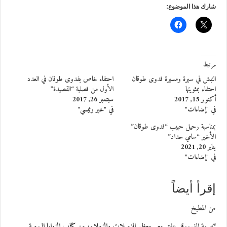
شارك هذا الموضوع:
مرتبط
النبش في سيرة ومسيرة فدوى طوقان
احتفاء خاص بفدوى طوقان في العدد
احتفاء بمئويتها
الأول من فصلية “القصيدة”
أكتوبر 15, 2017
سبتمبر 26, 2017
في "إضاءات"
في "خبر رئيسي"
بمناسبة رحيل حبيب “فدوى طوقان”
الأخير “سامي حداد”
يناير 20, 2021
في "إضاءات"
إقرأ أيضاً
من المطبخ
*بسمة النسورقد يتفق معي معظم الزميلات والزملاء، من كتاب الزوايا اليومية