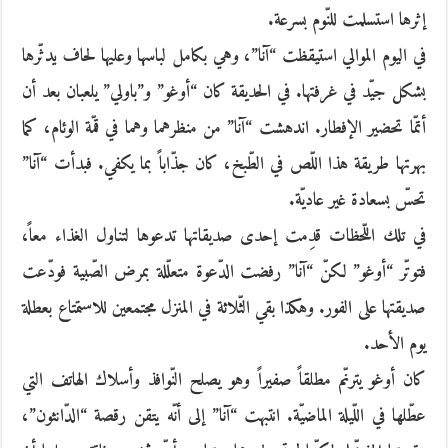
إثرها استسلمت للنّوم بسرعة.
في اليوم الموالي استيقظت “آنا”، وهي بكامل لباسها وعليها لحاف يدثّرها
بشكل جيّد في غرفتها. في الحديقة كان “أوغو” و”باولي” يلعبان بعد أن
أتمّا تحضير الإفطار. اندهشت “آنا” من منظرهما وهما في قمّة الوئام، كما
بهرتها طريقة هذا اللّص في الطّبخ، كان جذّاباً بما يكفي. فبدأت “آنا”
تحسّ بسعادة غير عاديّة.
في تلك اللّحظات قدِمت إحدى صديقاتها تدعوها لتناول الغذاء معاً،
فتوتّر “أوغو” لكنّ “آنا” رفضت الدّعوة متعلّلة بمرض الصّبية فودّعت
صديقتها على الفور. وهكذا بقي الثّلاثة في المنزل مجتمعين للاستمتاع بعطلة
يوم الأحد.
كان أوغو يترنّم مطلقاً صفيراً وهو يصلح النّوافذ وأسلاك الهاتف التي
عطّلها في اللّيلة الماضيّة. انتبهت “آنا” إلى أنّه يتقن رقصة “الدّانثون”،