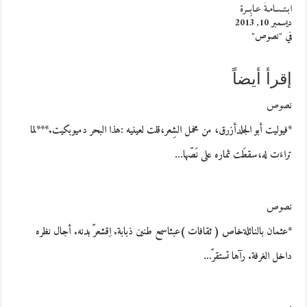
ابـتــسامـةٌ عـابِــرة
ديسمبر 10, 2013
في "نصوص"
إقرأ أيضاً
نصوص
*فيوليت أبو الجلدأزرق، من مخمل الشِعر،قلت لعينيه :هذا البحر دميوبكيت.***لما
تراءَت له،سقطَت ثماره على نَصّها…
نصوص
*عثمان بالنائلةخاص ( ثقافات )عبثاسمع طنين ذبابة. اِقشعرّ بدنه. أجال نظره
داخل الغرفة. رآها تستقرّ…