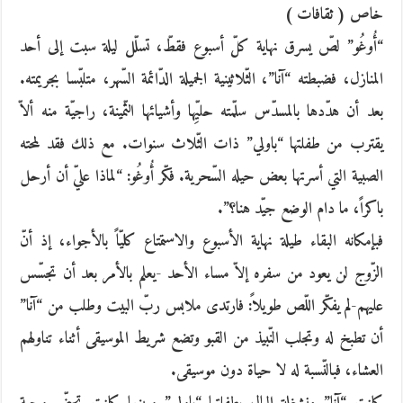
خاص ( ثقافات )
“أُوغُو” لصّ يسرق نهاية كلّ أسبوع فقطّ، تسلّل ليلة سبت إلى أحد
المنازل، فضبطته “آنا”، الثّلاثينية الجميلة الدّائمة السّهر، متلبّسا بجريمته.
بعد أن هدّدها بالمسدّس سلّمته حليِّها وأشيائها الثّمينة، راجيّة منه ألاّ
يقترب من طفلتها “باولي” ذات الثّلاث سنوات. مع ذلك فقد لمحته
الصبية التي أسرتها بعض حيله السّحرية. فكّر أُوغُو: “لماذا عليّ أن أرحل
باكراً، ما دام الوضع جيّد هنا؟”.
فبإمكانه البقاء طيلة نهاية الأسبوع والاستمتاع كليّاً بالأجواء، إذ أنّ
الزّوج لن يعود من سفره إلاّ مساء الأحد -يعلم بالأمر بعد أن تجسّس
عليهم-لم يفكّر اللّص طويلاً: فارتدى ملابس ربّ البيت وطلب من “آنا”
أن تطبخ له وتجلب النّبيذ من القبو وتضع شريط الموسيقى أثناء تناولهم
العشاء، فبالنّسبة له لا حياة دون موسيقى.