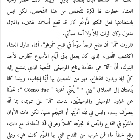
كانت “آنا” منشغلة البال بطفلتها “باولي” وبينما كانت تحضّر وجبة
العشاء خطرت لها فكرة للتّخلص من هذا الشّخص. لكن ليس
باستطاعتها فعل الكثير فأُوغُو كان قد قطع أسلاك الهاتف، والمنزل
منعزل وكان الوقت ليلاً ولا أحد سيأتي.
فقررت “آنا” أن تضع قرصاً منوّماً في قدح “أوغو”. أثناء تناول العشاء
اكتشف اللّص، الذي كان يعمل باقي أيّام الأسبوع كحارس لأحد
البنوك، أنّ “آنا” هي مقدّمة برنامج الموسيقى الشّعبية الذي يستمع إليه
كلّ ليلة وبدون انقطاع. فهو من المعجبين بها أيّما إعجاب، وبينما كانا
يُنصتان إلى العملاق “بيني * ” يُغنّي أغنية ” Cómo fue “، تحدّثا
عن شؤون الموسيقى والموسيقيّين. ندمت “آنا” على تنويمه، بما أنّه
يتصرّف بهدوء وليس في نيّته أذيّتها أو التهجّم عليها. لكن فات الأوان
فالمنوّم في القدح واللّص قد تجرّعه كاملاً وهو في قمّة السّعادة. مع ذلك،
وقع خطأ ما، فمن شرب من القدح التي بها المنوّم كانت هي، وعلى