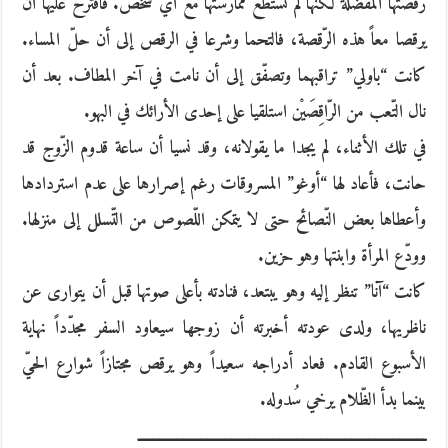
رقصتها المفضّلة لكنّها لم تستطع ممارستها مع أيّ شخص. فاقترح عليها أن
يرقصا معاً هذه الرّقصة، فالتحما وشرعا في الرقص إلى أن حلّ المساء.
كانت “باولي” تراقبهما وتصفّق إلى أن نامت في آخر المطاف. بعد أن
نال التّعب من الرّاقِصَيْن استلقيا على إحدى الأرائك في البهو.
في تلك الأثناء، لم يجدا ما يقولانه، وقد نسيا أن ساعة قدوم الزّوج قد
حانت، فأعاد لها “أوغو” المسروقات رغم إصرارها على عدم استردادها
وأعطاها بعض النّصائح حتى لا يتمكن اللّصوص من التّسلل إلى منزلها.
وودّع المرأة وابنتها وهو حزين.
كانت “آنا” تنظر إليه وهو يبتعد، فنادته بأعلى صوتها قبل أن يتوارى عن
ناظريها، ولدى عودته أخبرته أن زوجها سيعاود السفر مجدّداً نهاية
الأسبوع القادم. فعاد أدراجه سعيداً وهو يرقص مجتازاً شوارع الحيّ
بينما بدأ الظّلام يرخي سُدوله.
ــــــــــــــــــــــــــــــــــــــــــــــــــــــــــــــــــــــــــــــــــــــــــــــــ