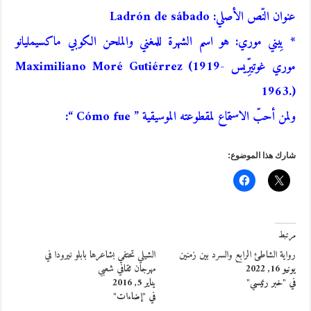
عنوان النّص الأصلي: Ladrón de sábado
* بِيني موري: هو اسم الشهرة للمغني والملحن الكوبي ماكسيمليانو
موري غوتيرِّيس Maximiliano Moré Gutiérrez (1919-
1963.)
ولمن أحبّ الاستماع لمقطوعته الموسيقية ” Cómo fue “:
شارك هذا الموضوع:
مرتبط
رواية الشاطئ الرابع والسرد بين زمنين
الشيلي تحتفي بشاعرها بابلو نيرودا في
يونيو 16, 2022
مهرجان ثقافي شعبي
في "خبر رئيسي"
يناير 5, 2016
في "إضاءات"