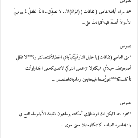
نصوص
محمد مراد أباظةخاص ( ثقافات )(المرآة)لا.. لا تصدِّق..ذاكَ الطفلُ لم يهرمهيَ
الأحزانُ أتعبَتْهُ قليلاًفتراءَتْ على…
نصوص
*منى العاصي(ثقافات)يا خليل النارشَيِّئْنيآيةفي الحطبلأقتنصالشرارة***لا تقللي
أصابعوتعقد حبلاًفي شبكةولا تزححصى النهركي لاتصيبكحمى الجداولوأنت
تأكلسمكة***عجوزٌصلعاءقبيحةبعين رماديةتتلصلصمن…
نصوص
*محمود حمد1ليكن لك الوطنالذي أسكنته يوماعيون ذئابك الأولىوماء النبع في
واديحاصره الغياب كاسمكالزمنيلا معنى سوى…