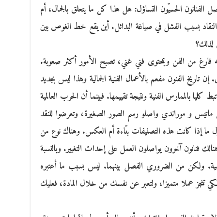
صل الفنانون الحسيّون التساؤل: هل هذا كل ما يتعلق بالجمال، أم
النقاد بسبب الفشل في صياغة البدائل. أين يقع خط الغوص بين
قض لذلك؟
ه فارغ من الفن وبمحتوى فني غني، تصبح الأمور أكثر صعوبة.
 تاريخ الفنون مفعم بالأعمال الفنية الجمالية وهذا ليس بجديد
 كليا بالممارس الفنية ونتيجة تقييمها. فبينما أن الحرب العالمية
ن ماتيس و موراندي واصلو رسم الصور الصغيرة، وتعرضوا للنقد
ا إذا كانت هذه التصنيفات بنّاءة أم العكس. وهناك نوع من
هنالك فنانون آخرون يواصلون العمل على إحداث التغيير. وبالنسبة
همية. ولكن من الضروري الفصل بينهما. ليس بسبب ما أعتبره
ي تنجز عملا متميزا، ولتعبر عن نفسك من خلال المادة، فعليك