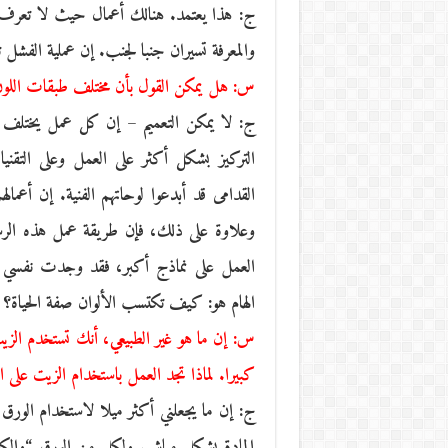
ج: هذا يعتمد. هنالك أعمال حيث لا تعرف م
والمعرفة تسيران جنبا لجنب. إن عملية الفشل
س: هل يمكن القول بأن مختلف طبقات اللون و
ج: لا يمكن التعميم – إن كل عمل يختلف ع
التركيز بشكل أكثر على العمل وعلى التقن
القدامى قد أبدعوا لوحاتهم الفنية. إن أعماله
وعلاوة على ذلك، فإن طريقة عمل هذه الر
العمل على نماذج أكبر، فقد وجدت نفسي مض
الهام هو: كيف تكتسب الألوان صفة الحياة؟ ما
س: إن ما هو غير الطبيعي، أنك تستخدم الزيت 
كبيرا. لماذا تجد العمل باستخدام الزيت على ا
ج: إن ما يجعلني أكثر ميلا لاستخدام الور
المادة بشكل مباشر. ولكل من الورق “والكا