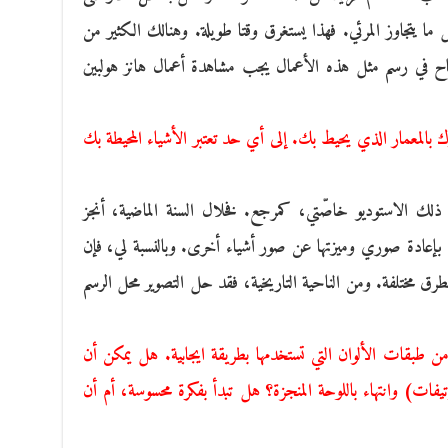
ما يتجاوز المرئي. فهذا يستغرق وقتا طويلة. وهنالك الكثير من
لنجاح في رسم مثل هذه الأعمال يجب مشاهدة أعمال هانز هولبين
بالمعمار الذي يحيط بك. إلى أي حد تعتبر الأشياء المحيطة بك
ل ذلك الاستوديو خاصّتي، كمرجع. فخلال السنة الماضية، أنجز
 بإعادة صوري وميزتها عن صور أشياء أخرى. وبالنسبة لي، فإن
رق مختلفة. ومن الناحية التاريخية، فقد حل التصوير محل الرسم
ن طبقات الألوان التي تستخدمها بطريقة ايجابية. هل يمكن أن
فات) وانتهاء باللوحة المنجزة؟ هل تبدأ بفكرة محسوسة، أم أن