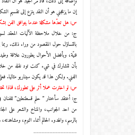
وإضافة إلى ذلك، فالأمر الجيد هو أن النقاد 
إن ما يزعجني هو أن النقد ينزع إلى تقسيم الش
س: هل تعدّها مشكلة عندما يتوافق الفن ب
ج: من خلال ملاحظة الآليات المعقد لسوق ا
بالتساؤل حول المقصود من وراء ذلك. ربما 
فنيّة، وبأفضل الأحوال يطورون علاقة وطيد
بأن تتشارك في شيء كنت تود نقله من خلا
الفني. ولكن هذا قد يكون سيناريو مثاليا. فع
س: لو اخترت عملا أثر على تطورك، فماذا تخت
ج: أعتقد سأختار ” حلم قسطنطين” للفنان (بي
من احد الجوانب، والمناخ والشعر على الجان
بالرسم، والهدوء الحالم أثناء النوم، ومشاهد
________________