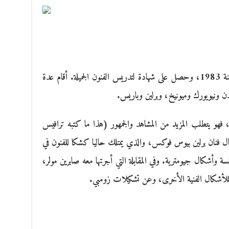
ولد الفنان التشكيلي بيوس فوكس في برلين سنة 1983، وحصل على شهادة لتدريس الفنون الجميلة. أقام عدة
 ونيويورك وميونيخ، وبرلين وباريس.
، فهو يتطلب المزيد من المشاهد والجمهور (هذا ما كتبه ترافيس
ال فنان برلين بيوس فوكس، والذي يمتلك حاليا كشكا للفنون في
سلسة وأشكال جيومترية. وفي المقابلة التي أجرتها معه صابرين مولر،
للأشكال الفنية الأخرى، وعن تشكيلات زومبي.