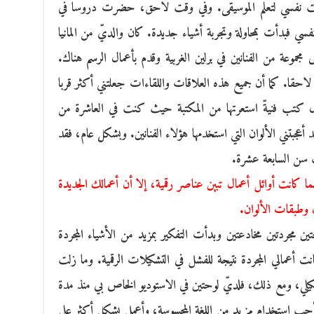
ت نفسي لتعلم الموسيقى. وفي وقت لاحق، حضرت دروسا في
ي فبدأت بمحاولة وتجربة أشياء جديدة. كان والديّ من المانيا
مجموعة من الفنانين في برلين الغربية وقدم بأعمال الرسم هناك.
يّ لاحقا. كما أن جميع هذه العلاقات واللقاءات جعلتني أكثر قربا
ل كتب فنيةّ استعرتها من المكتبة حيث كنت في العاشرة من
جبتني الألوان التي استخدمها هؤلاء الفنانين. وبشكل عام، فقد
غت سن السابعة عشرة.
ا كانت أوائل أعمال تبين عناصر رقمية، إلا أن أعمالك الجديدة
ل وطبقات الألوان.
ن مجردتين مخادعتين وبدأت التفكير بمزيد من الأشياء المجردة
أعمالي المجردة نتيجة للفشل في التشكيلات الرقمية. وما زلت
يلي، ومع ذلك، فلديّ لوحتين في الاستوديو الخاص بي منذ مدة
، أحب استخدام مزيد من اللغة المحسوسة، وأعمل بشكل أكثر على