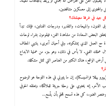
لا يتقبلون الفن على افتراض أنه جمالي أو يربط باتجاهات معينة.
كل والمحتوى إلى معسكرين متناقضين.
شكل جيد في غرفة معيشتك؟
لفنون، والمبيعات، والتقدير، ودرجات الفنانين، فإنك تبدأ
يحقق البعض السعادة من مشاهدة الفن، فيقومون بشراء لوحات
ة مع العمل الذي يمتلكونه. وفي أحيان أخرى، ينتهي المطاف
ل عملك الفني. لا بأس في ذلك، وهو جزء من عملية الابداع
لى أرض الواقع، هناك الكثير من العناصر التي تمثل مشكلة.
ار؟
يرو بيللا فرانسيسكا). إن ما يثيرني في هذه اللوحة هو الوضوح
ب الآخر. إنه يحتوي على رحلة جريئة للملائكة، وتعلقه الحرفي
ته، وعنصر الضوء، كل هذه تسمح للحلم بأن يتّسع…