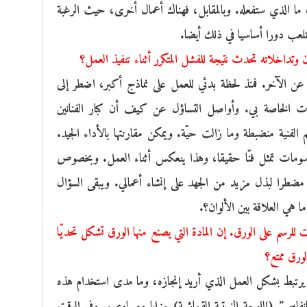
ا الذي ستفعله. وبالمقابل، فهناك أعمال أخرى، حيث الرغبة
 تلعب دورا أساسيا في ذلك أيضا.
تداخلاته تحدث نتيجة للفشل المتكرر أثناء تنفيذ العمل؟
ن الآخر. فمنذ لحظة بدئي للعمل على نماذج أكبر، اضطر إلى
يات الخاصة بي. وأواصل التساؤل عن كيف أن كبار الفنانين
م الفنية منضبطة وما زالت حيّة. ويمكن مقارنتها بالأداء الجيد.
سومات تمثل فنّا حقيقا، وهذا ينعكس أثناء العمل. وبخصوص
طرا لبذل مزيد من الجهد على إنشاء أعمالي. ويبقى السؤال
 هي العلاقة بين الألوان؟.
للرسم على الورق. إن المادة التي يصنع منها الورق تشكل تحديّا
لورق ممتع؟
ق يرتبط بشكل العمل الذي أريد إنجازه، وما مدى استخدام هذه
نفاس” (اللوحة الزيتية القماشية) مزايا ومساوىء. وفي الوقت