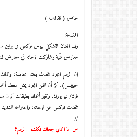
خاص ( ثقافات )
المقدمة:
معارض فنّية وشاركت لوحاته في معارض لندن
إن الرسم المجرد يتحدث بلغته الخاصة، ولذلك
جيبيسن). كما أن الفن المجرد يمثل معظم أعم
فولتا/ نيو يورك. وتتميز أعماله بطبقات ألوان 
يتحدث فوكس عن لوحاته، واحترامه الشديد 
//
س: ما الذي جعلك تكتشف الرسم؟