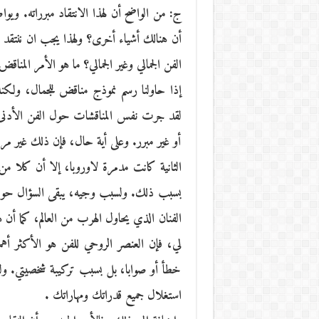
ج: من الواضح أن لهذا الانتقاد مبرراته. ويوا
أن هنالك أشياء أخرى؟ ولهذا يجب ان ننتقد 
الفن الجمالي وغير الجمالي؟ ما هو الأمر المنا
إذا حاولنا رسم نموذج مناقض للجمال، ولكن
لقد جرت نفس المناقشات حول الفن الأدنى. إن
أو غير مبرر. وعلى أية حال، فإن ذلك غير مرتبط
الثانية كانت مدمرة لاوروبا، إلا أن كلا م
بسبب ذلك. ولسبب وجيه، يبقى السؤال حول م
الفنان الذي يحاول الهرب من العالم، كما أن 
لي، فإن العنصر الروحي للفن هو الأكثر أ
خطأ أو صوابا، بل بسبب تركيبة شخصيتي. ولك
استغلال جميع قدراتك ومهاراتك .