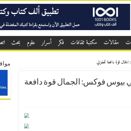
ات
مقالات
مكتبة ثقافات
فكر
أسرار
علوم
بحث
اتص
الجمال قوة دافعة تحفزني
مواق
ني بيوس فوكس: الجمال قوة دافعة