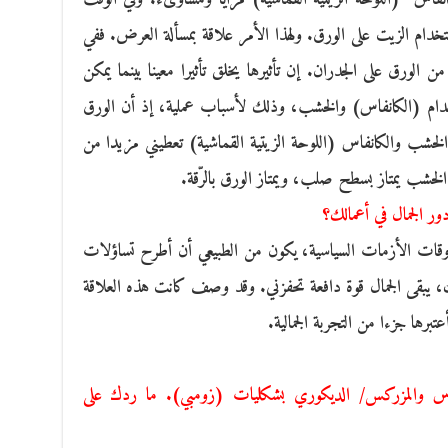
ستخدام الزيت على الورق. ولهذا الأمر علاقة بمسألة العرض. ففي
ن الورق على الجدران. إن تأثيرها يخلق تأثيرا معينا بينما يمكن
خدام (الكانفاس) والخشب، وذلك لأسباب عملية، إذ أن الورق
شب والكانفاس (اللوحة الزيتية القماشية) تعطيني مزيدا من
الخشب يمتاز بسطح صلب، ويمتاز الورق بالرّقة.
دور الجمال في أعمالك؟
 أوقات الأزمات السياسية، يكون من الطبيعي أن أطرح تساؤلات
، يبقى الجمال قوة دافعة تحفزني. وقد وصف كانت هذه العلاقة
تبرها جزءا من التجربة الجمالية.
س والمزركس/ الديكوري بشكليات (زومبي). ما ردك على