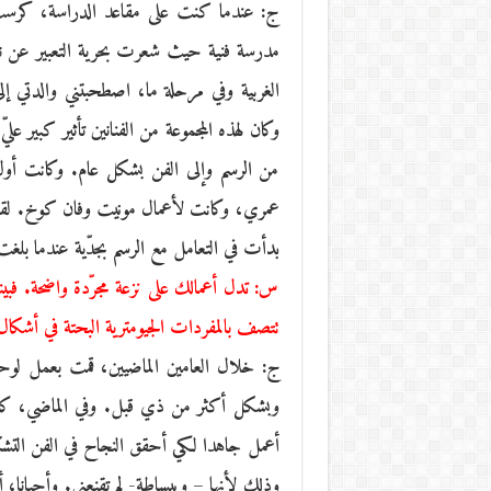
ج: عندما كنت على مقاعد الدراسة، كرس
مدرسة فنية حيث شعرت بحرية التعبير عن نفس
الغربية وفي مرحلة ما، اصطحبتني والدتي إلى 
وكان لهذه المجموعة من الفنانين تأثير كبير عل
من الرسم وإلى الفن بشكل عام. وكانت أو
عمري، وكانت لأعمال مونيت وفان كوخ. لقد أع
بدأت في التعامل مع الرسم بجدّية عندما بل
س: تدل أعمالك على نزعة مجرّدة واضحة. فبينم
تتصف بالمفردات الجيومترية البحتة في أشكا
ج: خلال العامين الماضيين، قمت بعمل لوحتي
وبشكل أكثر من ذي قبل. وفي الماضي، كانت 
أعمل جاهدا لكي أحقق النجاح في الفن التشك
وذلك لأنها – وببساطة- لم تقنعني. وأحيانا