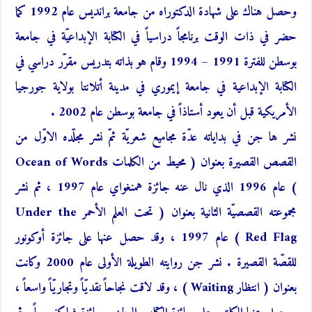
وحصل هناك على شهادة الدكتوراه من جامعة برانديس عام 1992 كما
حضر في ذات الوقت برنامجاً دراسياً في الكتابة الإبداعيّة في جامعة
بوسطن للفترة 1991 – 1994 وقام هو بذاته بتدريس مقرّر دراسي في
الكتابة الإبداعية في جامعة إيموري في مدينة أتلانتا بولاية جورجيا
الأمريكية قبل أن يعود أستاذاً في جامعة بوسطن عام 2002 .
نشر ها جن في بداياته عدّة مجاميع شعريّة ثمّ نشر مجلّده الاوّل من
القصص القصيرة بعنوان ( محيط من الكلمات Ocean of Words
) عام 1996 الذي نال عنه جائزة همنغواي عام 1997 ، ثم نشر
مجموعته القصصيّة الثانية بعنوان ( تحت العلم الأحمر Under the
Red Flag ) عام 1997 ، وقد حصل عنها على جائزة أوكونور
للقصّة القصيرة . نشر جن روايته الطويلة الأولى عام 2000 وكانت
بعنوان ( انتظار Waiting ) ، وقد لاقت نجاحاً نقديّاً وتجاريّاً واسعاً ،