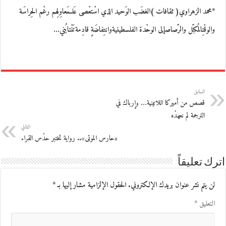
*محمد الزهراوي( ثقافات )الغضَب الوَحيد الذي اسْتعْصى عَلىمَعاوِلِهم رغْم الحِراسَة
والوقْتِالمُكبّل والرّصاصإلى الوحْدة الفلسطينيةوانتِفاضَةٍ قادِمةتَنْتابُني…
السابق
قصص من أميركا اللاتينية… وإرباك في
الترجمة لم نعهدْه
التالي
«حارس الموتى».. رواية تختبر حدْس القراء
اترك تعليقاً
لن يتم نشر عنوان بريدك الإلكتروني.
الحقول الإلزامية مشار إليها بـ
*
التعليق
*