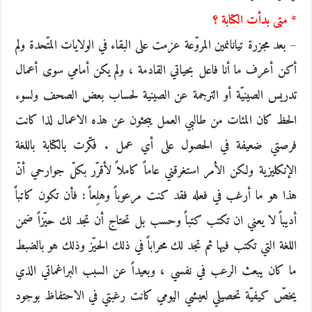
* متى بدأت الكتابة ؟
– بعد مجزرة تيانانمين المروّعة عزمت على البقاء في الولايات المتّحدة ولم
أكن أعرف ما أنا فاعل بحياتي القادمة ، ولم يكن أمامي سوى أعمال
تدريس الصينيّة أو الترجمة عن الصينية لحساب بعض الصحف ولسوء
الحظ كان المئات من طالبي العمل يبحثون عن هذه الاعمال لذا كانت
فرصتي ضعيفة في الحصول على أي عمل . فكّرت بالكتابة باللغة
الإنكليزية ولكن الأمر استغرقني عاماً كاملاً لأقرّر بكلّ جوارحي أنّ
هذا هو ما أرغب في فعله فقد كنت مرعوباً وهلِعاً : فأن تكون كاتباً
أديباً لا يعني ان تكتب كتباً وحسب بل تحتاج أن تجد لك حيّزاً ضمن
اللغة التي تكتب فيها ثم تجد لك محراباً في ذلك الحيّز وذلك هو بالضبط
ما كان يبعث الرعب في نفسي ، وبعيداً عن السبب البراغماتي الذي
يخصّ كيفيّة تحصيلي لعيشي اليومي كانت رغبتي في الاحتفاظ بوجود