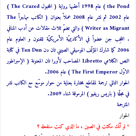
the Pond ) عام 1998 أعقبها برواية ( المخبول The Crazed )
عام 2002 ثم نشر عام 2008 عملاً بعنوان ( الكاتب مهاجراً The
Writer as Migrant ) والتي تضمّ ثلاث مقالات عن أدب المنافي
. انتخِب جن عضواً في الأكاديميّة الأمريكيّة للفنون و العلوم عام
2006 كما شارك المؤلّف الموسيقي الصيني تان دن Tan Dun في كتابة
النص الكلامي Libretto المصاحب لأوبرا تان المعنونة ( الإمبراطور
الاوّل The First Emperor ) عام 2006.
الحوار التالي ترجمة لمقاطع مختارة بعناية من حوار موسّع مع الكاتب نشر
في مجلّة ( باريس ريفيو ) المرموقة شتاء 2009.
المترجمة
الحوار
* لو أنّك مكثت في الصين ، ما الذي كنت ستفعله ؟