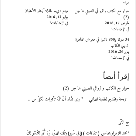
مرتبط
حوار مع الكاتب والروائي الصيني ها جن
مينغ دي.. طفلة أزهار الأقحوان
(2)
يوليو 13, 2016
مارس 17, 2016
في "إضاءات"
في "إضاءات"
34 دولة و850 ناشرا في معرض القاهرة
الدولي للكتاب
يناير 26, 2016
في "إضاءات"
إقرأ أيضاً
حوار مع الكاتب والروائي الصيني ها جن (2)
ترجمة وتقديم لطفية الدليمي * يرى نقّاد أنّ ثمّة تأثيرات لكلّ من…
مع النّهْر
*محمد الزهراويخاص ( ثقافات )(إلى سَبو)وتِلْك الدرْدارَة أُمّي!تشْكو لكَ