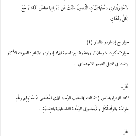
الأحْزالوتُداري دمْعتَهاتبَلّدَتِ الْفُصولُ وقَفَتْ عَن دَوَرانِها فغاضَ الْمَاءُ تَراجَعَ
الظّلُّ وأمْحَلَتِ…
حوار مع إدواردو غاليانو (1)
حوار:"سكوت شيرمان"/ ترجمة وتقديم: لطفية الدليميإدواردو غاليانو : الصوت الأكثر
ارتفاعا في تمثيل الضمير الاجتماعي…
الْحَجَر..
*محمد الزهراويخاص ( ثقافات )الغضَب الوَحيد الذي اسْتعْصى عَلىمَعاوِلِهم رغْم
الحِراسَة والوقْتِالمُكبّل والرّصاصإلى الوَحْدة الفلسطينيةوانتِفاضَةٍ…
الحجَر