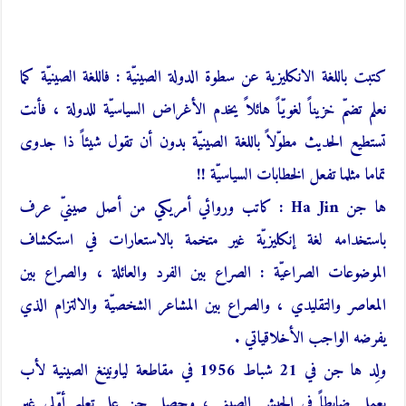
كتبت باللغة الانكليزية عن سطوة الدولة الصينيّة : فاللغة الصينيّة كما
نعلم تضمّ خزيناً لغويّاً هائلاً يخدم الأغراض السياسيّة للدولة ، فأنت
تستطيع الحديث مطوّلاً باللغة الصينيّة بدون أن تقول شيئاً ذا جدوى
تماما مثلما تفعل الخطابات السياسيّة !!
ها جن Ha Jin : كاتب وروائي أمريكي من أصل صينيّ عرف
باستخدامه لغة إنكليزيّة غير متخمة بالاستعارات في استكشاف
الموضوعات الصراعيّة : الصراع بين الفرد والعائلة ، والصراع بين
المعاصر والتقليدي ، والصراع بين المشاعر الشخصيّة والالتزام الذي
يفرضه الواجب الأخلاقياتي .
ولِد ها جن في 21 شباط 1956 في مقاطعة لياونينغ الصينية لأب
يعمل ضابطاً في الجيش الصيني ، وحصل جن على تعليم أوّلي غير