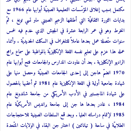
مكتمل بسبب إغلاق المؤسّسات التعليمية الصينيّة أبوابها عام 1966 مع
بدايات الثورة الثقافيّة التي أطلقها الزعيم الصيني ماو تسي تونغ ، ثمّ
انخرط وهو في عمر الرابعة عشرة في الجيش الذي خدم فيه لخمس
سنوات متّصلة عمل بعدها عاملاً للتلغراف في السكك الحديديّة . وأثناء
عمله هذا عزم على تعليم نفسه اللغة الإنكليزيّة بالمواظبة على سماع برامج
الراديو الإنكليزية . بعد أن عاودت المدارس والجامعات فتح أبوابها عام
1970 انضمّ هاجن إلى إحدى الجامعات الصينيّة وحصل منها على
شهادة جامعية أولية في اللغة الإنكليزية عام 1981 ثم أعقبها بالحصول
على شهادة الماجستير في الأدب الأمريكي من جامعة شاندونغ عام
1984 ، غادر بعدها ها جن إلى جامعة برانديس الأمريكيّة عام
1985 لإتمام دراساته العليا . وبعد قمع السلطات الصينية للاحتجاجات
الطلابيّة في ساحة ( تيانانمين ) اختار جن البقاء في الولايات المتّحدة