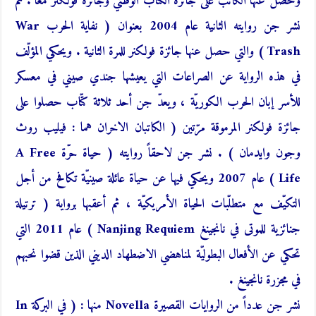
وحصل عنها الكاتب على جائزة الكتاب الوطني وجائزة فولكنر معاً . ثم
نشر جن روايته الثانية عام 2004 بعنوان ( نفاية الحرب War
Trash ) والتي حصل عنها جائزة فولكنر للمرة الثانية . ويحكي المؤلّف
في هذه الرواية عن الصراعات التي يعيشها جندي صيني في معسكر
للأسر إبان الحرب الكوريّة ، ويعدّ جن أحد ثلاثة كتّاب حصلوا على
جائزة فولكنر المرموقة مرّتين ( الكاتبان الاخران هما : فيليب روث
وجون وايدمان ) . نشر جن لاحقاً روايته ( حياة حرّة A Free
Life ) عام 2007 ويحكي فيها عن حياة عائلة صينيّة تكافح من أجل
التكيّف مع متطلّبات الحياة الأمريكيّة ، ثم أعقبها برواية ( ترتيلة
جنائزية للموتى في نانجينغ Nanjing Requiem ) عام 2011 التي
تحكي عن الأفعال البطوليّة لمناهضي الاضطهاد الديني الذين قضوا نحبهم
في مجزرة نانجينغ .
نشر جن عدداً من الروايات القصيرة Novella منها : ( في البركة In