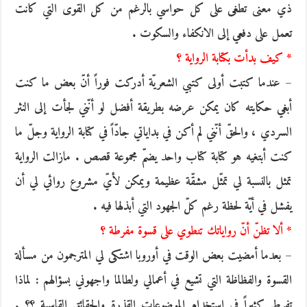
ذي معنى تطغى على كل حواسي بالرغم من كل القوى التي كانت
تعمل على دفعي إلى الانكفاء والسكوت .
* كيف بدأت بكتابة الرواية ؟
– عندما كتبت أولى كتبي الشعريّة أدركت فوراً أنّ بعض ما كنت
أبغي حكايته كان يمكن عرضه بطريقة أفضل لو أنّني لجأت إلى النثر
السردي ، والحقّ أنّني لم أكن في بداياتي جادّاً في كتابة الرواية وجلّ ما
كنت أبتغيه هو كتابة كتاب واحد يضمّ مجموعة قصص . مازالت الرواية
تمثل بالنسبة لي تمثّل مشقّة عظيمة ويمكن لأيّ مشروع روائي لي أن
يفشل في أيّة لحظة رغم كلّ الجهود التي أبذلها فيه .
* ألا تظنّ أنّ رواياتك تنطوي على قسوة مفرطة ؟
– بعدما أمضيت بعض الوقت في أوروبا اشتكى لي المترجمون من مسألة
القسوة والفظاظة التي تشيع في أعمالي ولطالما واجهوني بسؤالهم : لماذا
تفرط كثيراً في استخدام الموضوعات القذرة والحقائق القاسية ؟؟ .