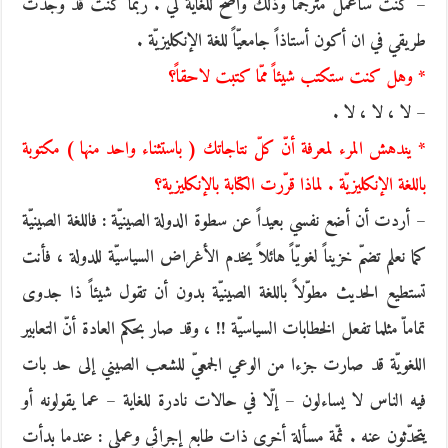
– كنت سأعمل مترجماً وذلك واضح للغاية لي . ربّما كنت قد وجدت
طريقي في ان أكون أستاذاً جامعيّاً للغة الإنكليزيّة .
* وهل كنت ستكتب شيئاً ممّا كتبت لاحقاً؟
– لا ، لا ، لا .
* يندهش المرء لمعرفة أنّ كلّ نتاجاتك ( باستثناء واحد منها ) مكتوبة
باللغة الإنكليزيّة . لماذا قرّرت الكتابة بالإنكليزية؟
– أردت أن أضع نفسي بعيداً عن سطوة الدولة الصينيّة : فاللغة الصينيّة
كما نعلم تضمّ خزيناً لغويّاً هائلاً يخدم الأغراض السياسيّة للدولة ، فأنت
تستطيع الحديث مطوّلاً باللغة الصينيّة بدون أن تقول شيئاً ذا جدوى
تماماّ مثلما تفعل الخطابات السياسيّة !! ، وقد صار بحكم العادة أنّ التعابير
اللغويّة قد صارت جزءا من الوعي الجمعيّ للشعب الصيني إلى حد بات
فيه الناس لا يساءلون – إلّا في حالات نادرة للغاية – عما يقولونه أو
يتحدّثون عنه . ثمّة مسألة أخرى ذات طابع إجرائي وعملي : عندما بدأت