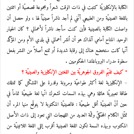
الكتابة بالإنكليزيّة كتبت في ذات الوقت شعراً ومجموعة قصصيّة أو اثنتين
باللغة الصينيّة ومن الطبيعي أنّني لم أجد ناشراً صينيّاً لها ، ولو حصل أن
واصلت الكتابة بالصينية فأين كنت سأجد ناشراً لأعمالي ؟ كان الخيار
الوحيد المتاح أمامي آنذاك هو أن أنشر أعمالي في بلدي الأم ومن المؤكّد
أنّها كانت ستخضع هناك إلى رقابة شديدة أو تمنع أصلاً من النشر بفعل
سطوة مدراء البروباغاندا الحكوميين .
* كيف تقيّم الفروق الجوهريّة بين اللغتين الإنكليزية والصينيّة ؟
– الإنكليزية لغة أكثر طواعيّة ومرونة وقدرة على التشكّل كما تمتلك
طاقة تعبيريّة هائلة وهي بهذه السمات تشعرك انّها لغة طبيعيّة تماماً في
حين أنّ الصينيّة أقل طبيعيّة : فالصينيّة المكتوبة لا يتوقّع منها المرء أن
تمثّل الكلام المحكيّ وثمّة العديد من اللهجات التي تعود إلى ذات الأصل
المكتوب وبهذه السمة تكون اللغة الصينية أقرب إللى اللغة اللاتينيّة من