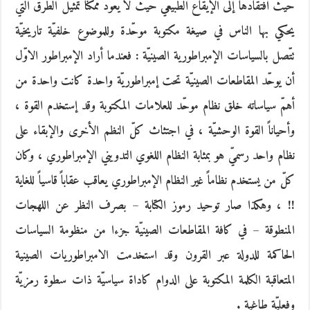
حيث افتقادها إلى الإيقاع الطبيعيّ حيث لا يعود ممكناً تمثيل الطرق التي
يحكي بها الناس في صيغة مكتوبة موحّدة وللموضوع خلفيّة تاريخيّة
تتّصل بالسياسات الإمبراطورية الصينيّة : فعندما أراد الإمبراطور الاوّل
أن يوحّد المقاطعات الصينيّة تحت إمبراطوريّة واحدة كانت واحدة من
أهمّ سياساته خلق نظام موحّد للعلامات المكتوبة وقد إستخدم القوة ،
وأحياناً القوة الوحشيّة ، في اجتثاث كلّ النظم الأخرى والإبقاء على
نظام واحد رسميّ هو بمثابة النظام اللغوي التدويني الإمبراطوري ، وكان
كلّ من يستخدم نظاماً غير النظام الإمبراطوري يعاقب عقاباً قاسياً للغاية
!! ، وهكذا صار توحيد رموز الكتابة – بصرف النظر عن اللهجات
المنطوقة – في كافة المقاطعات الصينيّة جزءا من منظومة السياسات
الحاكمة للدولة عبر القرون وقد استخدمت الامبراطوريات الصينية
المتعاقبة الكلمة المكتوبة على الدوام كاداة سياسيّة ذات سطوة رمزيّة
وفعليّة طاغية .