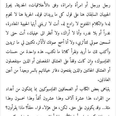
رجل ورجل أو امرأة وامراة، وفق «الأخلاقيات» الحديثة. يجرؤ
الحبيبان السابقان هنا على قول كل ما يريدان قوله. الحرية هنا لا تخوم
له،ا والكلام المفتوح لا رادع له. أنت لا ترينني أيتها الحبيبة المغادرة،
غدراً أو بلا غدر، وأنا لا أراك، ولا أنظر الى عينيك، أنت حتى لا
تسمعين صوتي لتتأثري، ولا أنا أسمع صوتك لأتأثر. تكتبين لي ما تريدين
وأكتب لك ما أريد ونقرأ كلانا ما نكتب. هذه واحدة من حسنات
الفايسبوك، وإن كانت وقفاً على العشاق المنفصلين أو الذين سينفصلون
أو العشاق الخائنين والذين يفتحون دفاتر خياناتهم بالسر وبعيداً من أعين
العاذلين.
يتباهى بعض الكتاب أو الصحافيين الفايسبوكيين بما يملكون من أعداد
من القراء، هذا عشرة آلاف وهذا عشرون ألفاً وهذا خمسون وهذا
مئة… وقد يكونون على حق. لكن، هل هؤلاء قراء حقاً؟ ماذا يقرأون؟