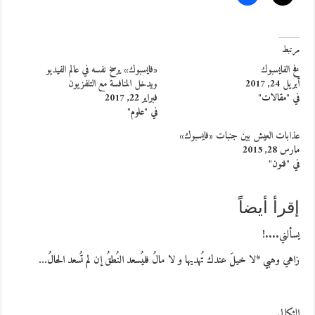
مرتبط
فخ الفايسبوك
«فايسبوك» يرسخ نفسه في عالم الفيديو
أبريل 24, 2017
ويدخل المنافسة مع التلفزيون
في "مقالات"
فبراير 22, 2017
في "علوم"
عذابات العيش بين جنبات «فايسبوك»
مارس 28, 2015
في "فنون"
إقرأ أيضاً
يسألني....!
زاهي وهبي *لا خيلَ عندك تُهديها و لا مالُ فليُسعد النُطقُ إن لم تُسعد الحالُ…
الثكالى