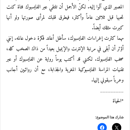
المصير الذي آلوا إليه. لكنّ الأجمل أن تلتقي عبر الفايسبوك فتاة كنت
تحبها قبل ثلاثين عاماً وأكثر، فيطرق قلبك لمرأى صورتها ولو أنها
كبرت مثلك أيضاً.
مهما كثرت إغراءات الفايسبوك، سأظل أعاند فكرة دخول عالمه. إنني
أؤثر أن أبقى في مرتبة الإنترنت والإيميل بعيداً من ذاك الصخب كله،
صخب الفايسبوك. لكنني قد أكتب يوماً رواية عن الفايسبوك أو عبر
تقنيات المراسة الفايسبوكية المغرية والجذابة، مع أن روائيين أجانب
وعرباً سبقوني إليها.
_________
*الحياة
شارك هذا الموضوع: