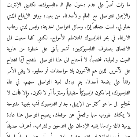
ما زلت أصرّ على عدم دخول عالم الـ «فايسبوك». تكفيني الإنترنت
والإيميل للتواصل مع العالم والأصدقاء من بعيد، ووفق الإيقاع الذي
يحلو لي. لست متخلفاً إزاء وسائل التواصل الحديثة، وليس لدي رهاب
الارتماء في بحر الفايسبوك المتلاطم الأمواج. لكنني كلما سعيت الى
الالتحاق بصفوف الفايسبوكيين، أشعر بأنني على خطوة من هاوية
العبث والعبثية. شخصياً، لا أحتاج الى هذا التواصل المنفتح أيّما انفتاح
على الآخرين الذين هم الآخرون بلا مواصفات أو معايير. لا يبقى الأمر
وقفاً على بضعة أصدقاء يتم تبادل لعبة التواصل معهم. في عالم
الفايسبوك، إما تكون فايسبوكياً حقيقياً وملتزماً أو لا تكون. وإلا فأنت لا
تحتاج الى ما هو أكثر من الإيميل. جدار الفايسبوك أشبه بجبهة مفتوحة
لا يمكنك الهروب منها والتخلّي عن موقعك. يصبح التواصل هذا عادة
يومية قاتلة وإدمانا يشبه الإدمان على التدخين والشراب. أعرف صديقاً