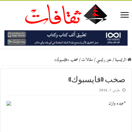
الرئيسية
/
خبر رئيسي
/
مقالات
/
صخب «فايسبوك»
صخب «فايسبوك»
مارس 7, 2016
*عبده وازن