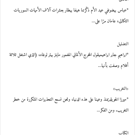
*عباس بيضونفي عيد الأم ذكّرتنا هيفا بيطار بعشرات آلاف الأمهات السوريات
الثكالى، عامان مرّا على…
التضليل
*ابراهيم جابر ابراهيميقول المخرج الألماني المغمور ماينز بيتر لوغاه، (الذي اشتغل ثلاثة
أفلام وصفت بأنها…
«التغريب»
*ميرزا الخويلديمنذ وعينا على هذه الدنيا، ونحن نسمع التحذيرات المتكررة من خطر
التغريب. ومن الفكر…
الكتاب