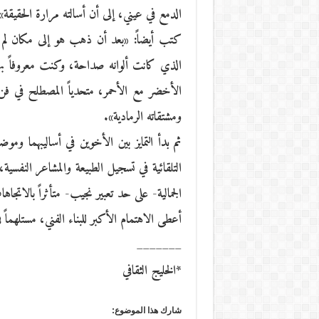
الدمع في عيني، إلى أن أسالته مرارة الحقيقة»
كتب أيضاً: «بعد أن ذهب هو إلى مكان لم ي
الذي كانت ألوانه صداحة، وكنت معروفاً به
الأخضر مع الأحمر، متحدياً المصطلح في فن ال
ومشتقاته الرمادية».
ثم بدأ التمايز بين الأخوين في أساليبهما وم
التلقائية في تسجيل الطبيعة والمشاعر النفسية
الجمالية- على حد تعبير نجيب- متأثراً بالاتجا
أعطى الاهتمام الأكبر للبناء الفني، مستلهماً ف
_______
*الخليج الثقافي
شارك هذا الموضوع: