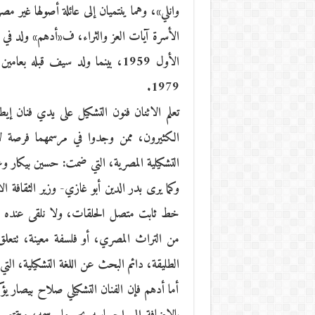
وانلي»، وهما ينتميان إلى عائلة أصولها غير
1979.
تعلم الاثنان فنون التشكيل على يدي فنان إيط
الكثيرون، ممن وجدوا في مرسمهما فرصة لإط
التشكيلية المصرية، التي ضمت: حسين بيكار
وكما يرى بدر الدين أبو غازي- وزير الثقافة 
خط ثابت متصل الحلقات، ولا نلقى عنده اتجاه
من التراث المصري، أو فلسفة معينة، تتعلق با
الطليقة، دائم البحث عن اللغة التشكيلية، الت
أما أدهم فإن الفنان التشكيلي صلاح بيصار يؤكد 