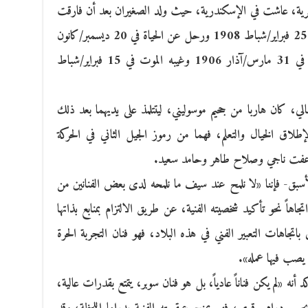
 مصرية، عاشت في الإسكندرية، حيث ولد الصغيران بعد أن فارقت
الأسرة آيات العز والثراء، ف«أدهم» ولد في 25 فبراير/شباط 1908 ورحل عن الحياة في 20 ديسمبر/كانون
الأول 1959، بينما ولد سيف قبله بعامين في 31 مارس/آذار 1906 وغيبه الموت في 15 فبراير/شباط
الي، كان هاربا من جحيم موسوليني، ليتتلمذ على يديهما بعد ذلك
لاق الخيال والتعلم، فهما من رموز الجيل الثاني في الحركة
 وعفت ناجي وصلاح طاهر وحامد سعيد.
الأسبق- فإننا «لا نلمح عند سيف ما نلمحه لدى بعض الفنانين من
اً نحو تأكيد شخصيته الفنية، عن طريق الالتزام بمنابع بذاتها
تجاهات التعبير الفني في هذه البلاد، فهو فنان التجربة الحرة
ي يصب فيها عمله».
أنه «لم يكن فناناً عادياً، بل هو فنان سوبر، يتمتع بقدرات عالية،