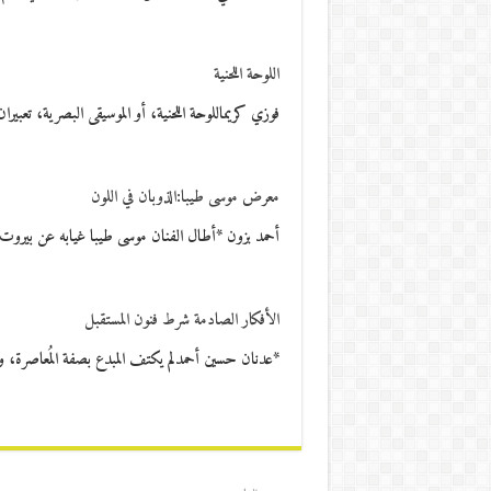
اللوحة اللحنية
فوزي كريماللوحة اللحنية، أو الموسيقى البصرية، تعبير
معرض موسى طيبا:الذوبان في اللون
أحمد بزون *أطال الفنان موسى طيبا غيابه عن بيروت،
الأفكار الصادمة شرط فنون المستقبل
*عدنان حسين أحمدلم يكتف المبدع بصفة المُعاصرة، و