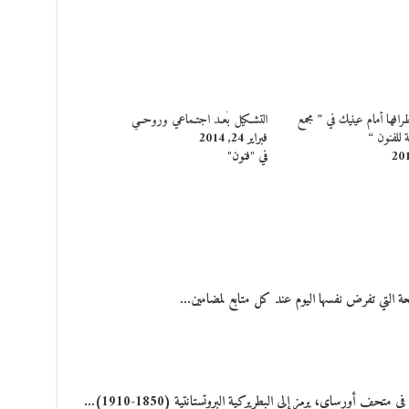
فها أمام عينيك في ” مجمع
التشـكيل بُعـد اجتـماعي وروحــي
 للفنون “
فبراير 24, 2014
في "فنون"
 التي تفرض نفسها اليوم عند كل متابع لمضامين…
ف أورساي، يرمز إلى البطريركية البروتستانتية (1850-1910)…