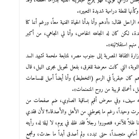
بحس درامي قوي، فهو يمزج عبقريته الفنية بدراما اللحظة، وقد
، وكأنها لقطة درامية شديدة التعبير».
 فقال: «أدهم وأنا بدأنا الحياة الفنية معاً، ورغم أننا كنا
ة، لكن كان له اتجاهه الخاص، وأنا لي اتجاهي، من أكبر
نهم استقلاليته».‏
رة الثقافة المصرية إلى جنوب مصر، لمتابعة ملحمة تشييد السد
النوبة، التي كانت معرضة للغرق، بفعل تحويل مجرى النيل، قال
 كان عبقرياً في الرسم (التخطيط) وأنا أيضاً أميل للمساحات
، أعماله قريبة من روح المنمنمات».‏
قيقه سيف، وفي معرض أقيم بساقية الصاوي، ضم صفحات من
د صرت وحيداً، رغم ما يحوطني من الأهل والأصدقاء؟ لأن فقدي
لاً للآخر، فتصوروا رجلاً فقد ظله في يوم، لا ليلة له، رأيته
أمامي متجسداً، حتى تبدد، ولم أصدق أبداً ما حدث، وتجمع