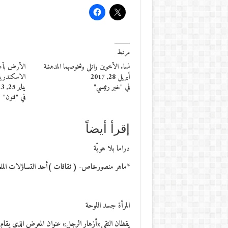
مرتبط
نساء الأخوين وانلي وشخوصهما المدهشة
الأرض بأطرا
أبريل 28, 2017
الاسكندرية
في "خبر رئيسي"
يناير 25, 2013
في "فنون"
إقرأ أيضاً
دراما بلا هويّة
*ماهر منصورخاص- ( ثقافات )أحد التساؤلات الملحة
المرأة جسد اللوحة
يقظان التقي«أزهار الرجل» عنوان المعرض الذي يقام في متح