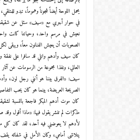
بالإضافة إلى إحساسه بجو ما يرسمه، ويتمتع 
يحمل اللوحة أيضاً شجوناً وهموماً، تبدو للمتلقي
في حوار أجري مع «سيف» سئل عن شقيقه الراحل
نعيش في مرسم واحد، وحياتنا كانت واحد
الصعوبات أن يعيش الفنانون معاً، ويبقى لكل م
كان سيف وأدهم وانلي قد سافرا على نفقة وزا
العالي، ونفذا مجموعة من الرسومات عن آثار 
سيف: «الفرق بيننا هو أنني رجل لون، وأدهم
الصريحة العريضة، بينما هو كان يحب التفاصيل
كان موت أدهم المبكر فاجعة بالنسبة لش
مذكرات لم تنشر يقول فيها: «ماذا أقول وق
لأدهم لا يعوضني فيه أحد، لقد كان كل منا ظ
يتلاشى أمامي، وكان الأمل في شفائه يقف 