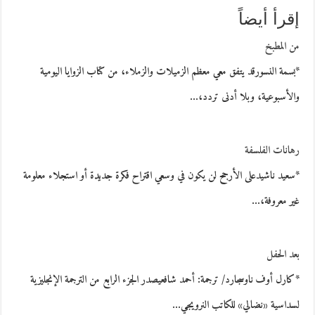
إقرأ أيضاً
من المطبخ
*بسمة النسورقد يتفق معي معظم الزميلات والزملاء، من كتاب الزوايا اليومية
والأسبوعية، وبلا أدنى تردد،…
رهانات الفلسفة
*سعيد ناشيدعلى الأرجح لن يكون في وسعي اقتراح فكرة جديدة أو استجلاء معلومة
غير معروفة،…
بعد الحفل
*كارل أوف ناوسجارد/ ترجمة: أحمد شافعيصدر الجزء الرابع من الترجمة الإنجليزية
لسداسية «نضالي» للكاتب النرويجي…