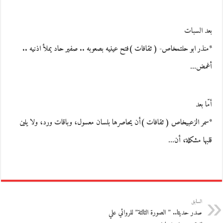
بعد السبات
*منذر ابو حلتمخاص- ( ثقافات )فتح عينيه بصعوبه .. صفير حاد يملأ اذنيه ..
أغمض…
أمّا بعد
*سمر الزعبيخاص ( ثقافات )أن يحاصرها بلسان معسول، وباقات ورد، ولا يلين
قلبها مشكلة، أن…
السابق
صدر حديثا.. ” الصورة الثالثة” للروائي علي