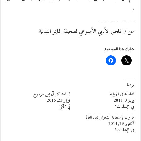
.
____________
عن / الملحق الأدبي الأسبوعي لصحيفة التايمز اللندنية
شارك هذا الموضوع:
مرتبط
الفلسفة في الرواية
في استذكار آيريس مردوخ
يونيو 3, 2015
فبراير 25, 2016
في "إضاءات"
في "فكر"
ما زال باستطاعة الشعراء إنقاذ العالم
أكتوبر 29, 2014
في "إضاءات"