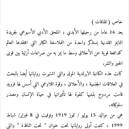
خاص ( ثقافات )
بعد 16 عاما من رحيلها الأبدي ، الملحق الأدبي الأسبوعي لجريدة
التايمز اللندنية يستذكر واحدة من الفلاسفة الكبار التي افتقدها العالم
كمدافعة قوية عن الأخلاق وسط ما يمر به من صراعات أزلية بين قوى
الخير والشر.
كانت هذه الكاتبة الايرلندية المولد والتي اشتهرت رواياتها أيضا بالبحث
في العلاقات الجنسية ، والأخلاق ، وقوة اللاوعي التي أسس لها فرويد
قامت مردوخ بتبنيها كقوة لها تأثيراتها في حياة الإنسان ومصدر
سلوكياته.
هي من مواليد 15 يوليو / تموز 1919 وتوفيت في 8 فبراير/ شباط
1999 ، كتبت أولى رواياتها تحت عنوان ” تحت النافذة ” والتي