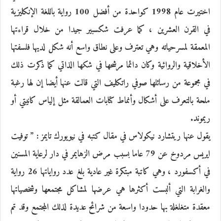
اختيرت عام 1998 كواحدة من أفضل 100 رواية باللغة الإنكليزية
في القرن العشرين ، كما عرفت شكسبير جيدا من خلال قراءتها
المعمقة لمسرحياته وهي تعترف وعلى نطاق واسع أنه شكل لديها فلسفتها
الأخلاقية والروائية وكان دائما مرشحها في شكها الذاتي كما ذكرت ذلك
في مجموعة من رسائلها صوفي راتكليف التي قالت عنها أيضا إن لها رغبة
ملحة بالتعرف على أشكال وأنماط كتابات العمالقة مثل إلياس كانيتي أو
ريموند.
يقول عنها ريتشارد نيكولاس في مقال كتبه في نيويورك تايمز : ” توفيت
ايريس مردوخ عن 79 عاما بسبب مرض الزهايمر في دار لرعاية المسنين
في أكسفورد ، وهي كاتبة مبتكرة غير عادية بلغ عدد رواياتها 26 رواية
والغرابة التي ألبست أكثرها هي عرضها لمشاكل مجتمعها وشخصياتها
معقدة متغلغلة بها حدودا واسعة من شرائح عديدة لذلك المجتمع وقد تم