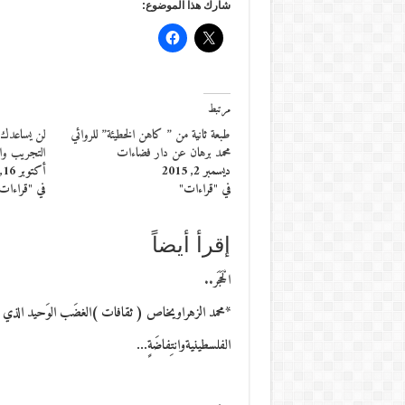
شارك هذا الموضوع:
مرتبط
طبعة ثانية من ” كاهن الخطيئة” للروائي
لن يساعدك 
محمد برهان عن دار فضاءات
التجريب وا
ديسمبر 2, 2015
أكتوبر 16, 2015
في "قراءات"
في "قراءات
إقرأ أيضاً
الْحَجَر..
*محمد الزهراويخاص ( ثقافات )الغضَب الوَحيد الذي اسْتعْصى
الفلسطينيةوانتِفاضَةٍ…