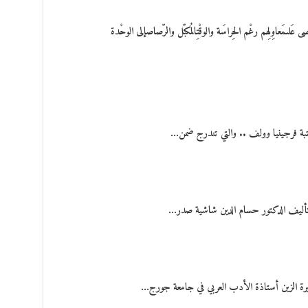
ىمَعاوِلِهم رغْم الحِراسَة والوقْتِالمُكبّل والرّصاصإلى الوحْدة
تبة فرجينيا وولف .. والتي تندرج ضمن…
أليف الدكتور حسام الدين شاشية صدر…
يرة الزين أستاذة الأدب العربي في جامعة جورج…