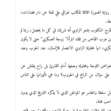
واية الصورة الثالثة للكاتب لعراقي علي لفتة عن دار فضاءات،
خارج المكتوب يشعر الراوي أنه شريك في كل ما يحصل، ربما لم
 حين هرب القاص من تلك المرأة” زوجة العسكري” حتى لا يكون
كري، انها محاولة الراوي الانتصار للإنسان، ضد الحرب وضد
باستعراض اللوحة ومحاولة وضعها أمام القارئ بل راح يفتش عن
 على سؤال من الرابح في الحروب؟ وما هي تأثيراتها على الناس
 سلطة والخاسر هو المواطن الذي لا يذكره التاريخ الذي يدون
صاحب فتنة.
 وعن التدخلات الخارجية في حياة الشعوب وتتحدث عن قاص