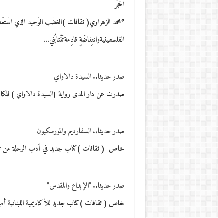
الحجَر
*محمد الزهراوي( ثقافات )الغضَب الوَحيد الذي اسْتعْصى عَل
الفلسطينيةوانتِفاضَةٍ قادِمةتَنْتابُني…
صدر حديثا.. السيدة دالاواي
صدرت عن دار المدى رواية (السيدة دالاواي ) للكا
صدر حديثا.. السفارديم والمورسكيون
خاص- ( ثقافات )كتاب جديد في أدب الرحلة من ت
صدر حديثا.. "الإبداع والمقدس"
خاص ( ثقافات )كتاب جديد للأكاديمية اللبنانية أم