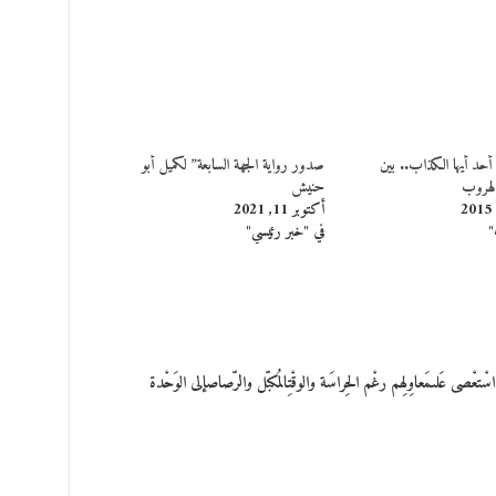
أحد أيها الكذاب.. بين
صدور رواية الجهة السابعة” لكميل أبو
لهروب
حنيش
أكتوبر 11, 2021
"
في "خبر رئيسي"
 عَلىمَعاوِلِهم رغْم الحِراسَة والوقْتِالمُكبّل والرّصاصإلى الوَحْدة