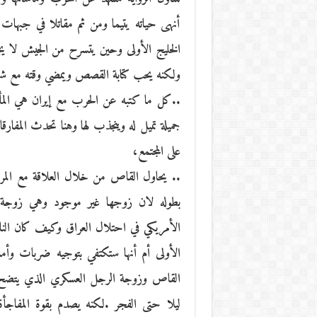
أنهى حياته يتيما ومن ثم مقاتلا في جبهات 
الخليج الأولى وحين يتسرح من الجيش لا يجد ع
ولكنه يحب كتابة القصص ويمضي وقته مع شا
..كل ما كتبه عن الحرب مع إيران هي المأسا
جميلة تميل له وينجذب لها وهنا تحدث المفارق
على المجتمع،
.. يحاول القاص من خلال العلاقة مع المرأة
بطوله لان زوجها غير موجود وهي زوجة
الأمريكي في احتلال العراق وكيف كان الن
الأولى أم أنها ستكتفي بتوجيه ضربات وأما
القاص وزوجة الرجل العسكري الذي يتضح ل
ليلا حتى الفجر .لكنه يصدم بقوة المفاجأ