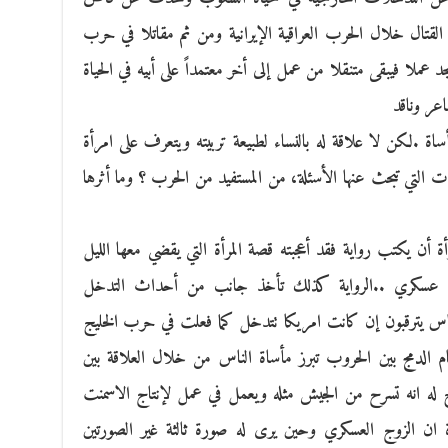
القتال خلال الحرب العراقية الإيرانية ومن ثم مقاتلا في حرب
ملا فيبقى متنقلا من عمل إلى أخر معتمداً على أبيه في الحياة
عر وناقد
ة .لكن لا علاقة له بالنساء لطبيعة تربيته ويتعرف على امرأة
ات التي تبحث عنها الأسئلة، من المستفيد من الحرب ؟ وما أثرها
 أن يكتب رواية فقد أعجبته قصة المرأة التي يقضي معها الليل
 عسكري ..الرواية كذلك تأخذ جانب من أحداث التدخل
اس يترقبون إن كانت امريكا تتدخل كما فعلت في حرب الخليج
م الدمج بين الحروب تبرز مأساة الناس من خلال العلاقة بين
ه انه تسرح من الجيش مثله ويعمل في عمل لإنتاج الاسمنت
ة ان الزوج العسكري وحين يرى له صورة ثالثة غير الصورتين