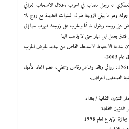
صبه العسكري انه رجل مصاب في الحرب .خلال الانسحاب العراقي
الإصابة تقطع رجولته وهو ما يبقي الزوجة طوال السنوات العديدة مع زوج بلا
تفض على روحه ويقول لها أنا والحرب على زوجك فيهرب منها إلى
 فندق يعمل ليل نهار حتى لا يذهب اليها
إعلان خدمة الاحتياط لاستدعاء القاص من جديد لخوض الحرب
 2003.
ومن الجدير بالذكر أن الكاتب: علي لفتة سعيد 1961، روائي وناقد وشاعر وقاص وصحفي، عضو اتحاد الأدباء
بة الصحفيين العراقيين.