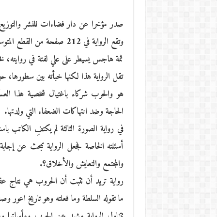
صدر مؤخرا عن دار فضاءات للنشر والتوزيع ر
وتقع الرواية في 212 صفحة من القطع المتوسط.
ثمة هاجس يسيطر على علي لفتة في روايته، ف
تقل الرواية هذا لكنها خبأته بين سطورها،
هو والحرب شركاء باغتيال شخصية هذا العس
الحاجة وضد انتهاكات الضعفاء التي ولدتها.
في رواية الصورة الثالثة لم يكتفِ الكاتب 
أسئلته الخاصة فجعل الرواية تبحث عن إجابة
والمجتمع والتعايش والأخلاق؟.
رواية تريد أن تثبت أن الحروب هي نتاج عقل
ما تقوله السلطة وما فعلته وهو تاريخ اعور و
تتناول الرواية مشهد عن الحرب ومأساتها