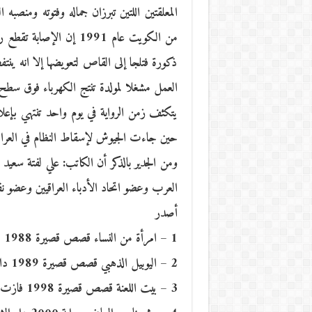
المعلقتين اللتين تبرزان جماله وفتوته ومن
من الكويت عام 1991 إن 
ذكورة فتلجا إلى القاص لتعويضها إلا انه ين
العمل مشغلا لمولدة تنتج الكهرباء فوق سطح
يتكثف زمن الرواية في يوم واحد تنتهي ب
حين جاءت الجيوش لإسقاط النظام في العراق عام
العرب وعضو اتحاد الأدباء العراقيين وعضو نقا
أصدر
1 – امرأة من النساء قصص قصيرة 1988 دار الشؤون الثقافية / بغداد
2 – اليوبيل الذهبي قصص قصيرة 1989 دار الشؤون الثقافية
3 – بيت اللعنة قصص قصيرة 1998 فازت بجائزة الإبداع لعام 1998