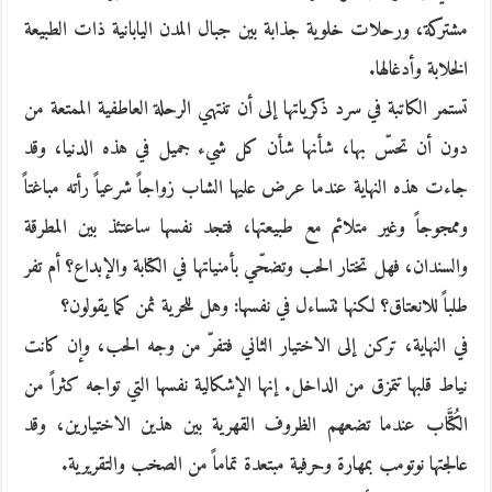
مشتركة، ورحلات خلوية جذابة بين جبال المدن اليابانية ذات الطبيعة
الخلابة وأدغالها.
تستمر الكاتبة في سرد ذكرياتها إلى أن تنتهي الرحلة العاطفية الممتعة من
دون أن تحسّ بها، شأنها شأن كل شيء جميل في هذه الدنيا، وقد
جاءت هذه النهاية عندما عرض عليها الشاب زواجاً شرعياً رأته مباغتاً
وممجوجاً وغير متلائم مع طبيعتها، فتجد نفسها ساعتئذ بين المطرقة
والسندان، فهل تختار الحب وتضحّي بأمنياتها في الكتابة والإبداع؟ أم تفر
طلباً للانعتاق؟ لكنها تتساءل في نفسها: وهل للحرية ثمن كما يقولون؟
في النهاية، تركن إلى الاختيار الثاني فتفرّ من وجه الحب، وإن كانت
نياط قلبها تتمزق من الداخل. إنها الإشكالية نفسها التي تواجه كثراً من
الكُتَّاب عندما تضعهم الظروف القهرية بين هذين الاختيارين، وقد
عالجتها نوتومب بمهارة وحرفية مبتعدة تماماً من الصخب والتقريرية.