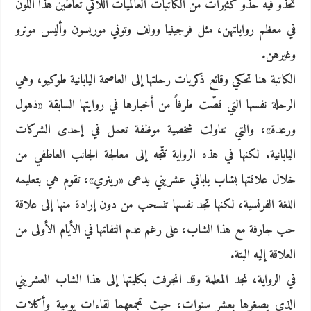
تحذو فيه حذو كثيرات من الكاتبات العالميات اللاتي تعاطين هذا اللون
في معظم رواياتهن، مثل فرجينيا وولف وتوني موريسون وأليس مونرو
وغيرهن.
الكاتبة هنا تحكي وقائع ذكريات رحلتها إلى العاصمة اليابانية طوكيو، وهي
الرحلة نفسها التي قصّت طرفاً من أخبارها في روايتها السابقة «ذهول
ورعدة»، والتي تناولت شخصية موظفة تعمل في إحدى الشركات
اليابانية. لكنها في هذه الرواية تتّجه إلى معالجة الجانب العاطفي من
خلال علاقتها بشاب ياباني عشريني يدعى «رينري»، تقوم هي بتعليمه
اللغة الفرنسية، لكنها تجد نفسها تنسحب من دون إرادة منها إلى علاقة
حب جارفة مع هذا الشاب، على رغم عدم التفاتها في الأيام الأولى من
العلاقة إليه البتة.
في الرواية، نجد المعلمة وقد انجرفت بكليتها إلى هذا الشاب العشريني
الذي يصغرها بعشر سنوات، حيث تجمعهما لقاءات يومية وأكلات