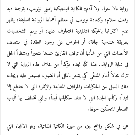
رواية «لا حواء ولا آدم» للكاتبة البلجيكية إميلي نوتومب، بترجمة دينا
رفعت سلام، وكعادة نوتومب في معظم أعمالها الروائية السابقة، يظهر
عدم اكتراثها بالحبكة التقليدية المتعارف عليها، أو برسم الشخصيات
بطريقة هندسية جافة، أو الحرص على وجود العقدة في منتصف
الأحداث التي من شأنها أن توقف القارئ عندها متحيراً ومنتظراً الحل
في نهاية الرواية… هذا كلّه نجده مؤكداً من خلال هذه الرواية التي لا
تترك مجالاً أمام المتلقّي كي يشعر بالملل أو الضيق، فيسيطر عليه ويجذبه
ذلك السيل من الحكايات والمواقف المتتابعة والإثارة التي لا تنقطع إلا
لتبدأ، وكأنها الجدة التي لا تنفد حكاياتها أبداً، والتي تخطف بها ألباب
الصغار المتحلّقين حولها.
هي في شكل واضح جزء من سيرة الكاتبة الذاتية، وهو الاتجاه التي