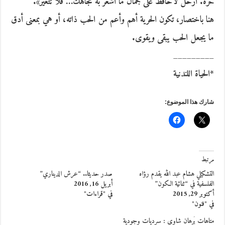
حرة. أرحل لأحافظ على جمال ما أشعر به تجاهك… فلا تتغير».
هنا باختصار، تكون الحرية أهم وأعم من الحب ذاته، أو هي بمعنى أدق
ما يجعل الحب يبقى ويقوى.
_________
*الحياة اللندنية
شارك هذا الموضوع:
مرتبط
التشكيلي هشام عبد الله يقدم رؤاه
صدر حديثا.. “عرش الديناري”
الفلسفية في “ثنائية الكون”
أبريل 16, 2016
أكتوبر 29, 2015
في "قراءات"
في "فنون"
متاهات بُرهان شاوي : سرديات وجودية