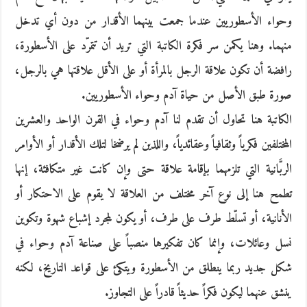
وحواء الأسطوريين عندما جمعت بينهما الأقدار من دون أي تدخل
منهما. وهنا يكمن سر فكرة الكاتبة التي تريد أن تتمرّد على الأسطورة،
رافضة أن تكون علاقة الرجل بالمرأة أو على الأقل علاقتها هي بالرجل،
صورة طبق الأصل من حياة آدم وحواء الأسطوريين.
الكاتبة هنا تحاول أن تقدم لنا آدم وحواء في القرن الواحد والعشرين
المختلفين فكرياً وثقافياً وعقائدياً، واللذين لم يرضخا لتلك الأقدار أو الأوامر
الربَّانية التي تلزمهما بإقامة علاقة حتى وإن كانت غير متكافئة، إنها
تطمح هنا إلى نوع آخر مختلف من العلاقة لا يقوم على الاحتكار أو
الأنانية، أو تسلّط طرف على طرف، أو يكون لمجرد إشباع شهوة وتكوين
نسل وعائلات، وإنما كان تفكيرها منصباً على صناعة آدم وحواء في
شكل جديد ربما ينطلق من الأسطورة ويتكئ على قواعد التاريخ، لكنه
ينشق عنهما ليكون فكراً حديثاً قادراً على التجاوز.