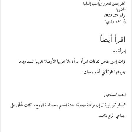
تحفر بعمق لتحرر رواسب إنسانية
ماضوية
نوفمبر 29, 2023
في "خبر رئيسي"
إقرأ أيضاً
إمرأة ...
فرات إسبر خاص ثقافات امرأة امرأة ،لا تغريها الأرضلا تغريها السماءيدها
جمروفمها ناركأنني أطير وصلت…
الحب المستحيل
*باولو كويلويقال إن فراشة صغيرة، هشة الجسم وحساسة الروح، كانت تُحلّق على
جناحي الريح ذات…