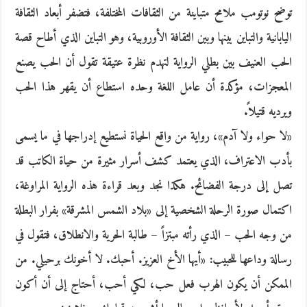
توضح نوتومب ملامح متباينة من الثقافات المختلفة، فتضفر أبعاد الثقافة
اليابانية والتباين بينها وبين الثقافة الأوروبية، وهو التباين الذي أطاح قصة
الحب العنيف بين بطلي الرواية لتهدم نظرة عتيقة تقول أن الحب يصنع
المعجزات، مؤكدة أن عامل اللغة وحده استطاع أن يقهر هذا الحب
ويرديه قتيلاً.
«لا حواء ولا آدم»، رواية من واقع الحياة نستطيع إدراجها في ما يسمى
بأدب الاعتراف، الذي يعتمد كشف أسرار مثيرة من حياة الكاتب قد
تصل إلى درجة الفضائح. هكذا نجد وبعد قراءة هذه الرواية المراوغة،
اكتمال صورة الرحلة الشخصية إلى «بلاد الشمس المشرقة» بفرار البطلة
من وجه الحب – الذي رأته مبتزاً – طالبة الحرية والانطلاق، فتقول في
رسالة وداعها للحبيب: «أيها الأخ العزيز. أحبك. لا أخونك برحيلي. من
الممكن أن يكون الهرب فعل حب، لكي أحب، أحتاج إلى أن أكون