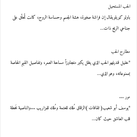
الحب المستحيل
باولو كويلويقال إن فراشة صغيرة، هشة الجسم وحساسة الروح، كانت تُحلّق على
جناحي الريح ذات…
مطارح الحب
*خليل قنديلهو الحب الذي يظل يكبر متجاوزاً مساحة العمر، وتفاصيل القيم الخاصة
بممنوعاته، وهو الذي…
مور ...
*يوسف أبو شعيب( ثقافات )الزقاق مُلك للعتمة ومُلك للمزاريب ...والناصية مَحطة
قلب العاشق حيث كان…