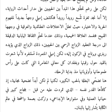
لكن على رغم تحقّق هذا المبدأ بين الحبيبين على مدار أحداث الرواية،
إلا أننا نجد ثغرة تتّسع رويداً رويداً فتكشف إميلي وجهاً جديداً لمفهوم
الحرية والاختيار، حيث تطلّ الاختلافات العقائدية والعرقية في وجهها
القبيح فتفسد العلاقة الحميمية، وذلك عندما تحتّم الثقافة اليابانية الدقيقة
الى درجة التعقيد الزواج الرسمي بين الحبيبين، ذلك الزواج الذي يؤيده
رينري ويرتاح في الركون إليه، لكن إميلي المتمردة تستنفره لأنها شعرت
بالقيد حول رقبتها وبفقدان كل معاني المغامرة التي كانت على رأس
طموحاتها وأولوياتها منذ بداية الرحلة.
هنا تضحّي البطلة بالحب الكبير، لكنها لم تكن أبداً تضحية مجانية، إذ
كافأها القدر نفسه – الذي تمردت عليه من قبل – بنجاح كبير في
حياتها العملية وفي مشوارها الإبداعي، وتركت بصمة واضحة في عالم
الكتابة يُشار إليها بالبنان.