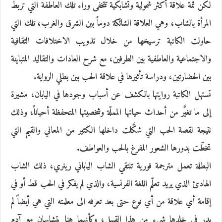
لكن ثمة علاقة أكثر شمولية وتشابكية تتخفى وراء تلك العاطفة التي تربط
المرأة بالشاب، وهي العلاقة الشائكة دوماً بين الشرق والغرب، تلك التي
حاولت الكاتبة ترسيخها من خلال تذويب الاختلافات الثقافية
والاجتماعية والعاطفية بين الطرفين، مع شرح العادات والتقاليد المتباينة
بين الحضارتين، ودراسة تأثيرها في علاقة الحب بين بطلي الرواية.
تستهل الكاتبة روايتها بالكشف عن أسباب وجودها في اليابان، مشيرة
إلى ما تغيَّر من أحداث حياتها المملّة وشخصيتها المتحفظة أحياناً، وذلك
نتيجة لقصة الحب التي شكَّلت داخلها الكثير من المعاني والقيم التي
تخطّت بدورها الشعور المفرغ بالحب والعواطف.
البطلة تعمل مترجمة فورية تلتقي الشاب الياباني رينري، ذلك الشاب
الهادئ الذي يريد تعلّم اللغة الفرنسية، والذي لم يفكر في الحب قط أو في
إقامة أي علاقة من أي نوع حتى بعد تعرفه الى معلمته التي هي أيضاً لم
يدر في خلدها شيء من هذا القبيل، وكأنهما هنا يتشابهان مع آدم