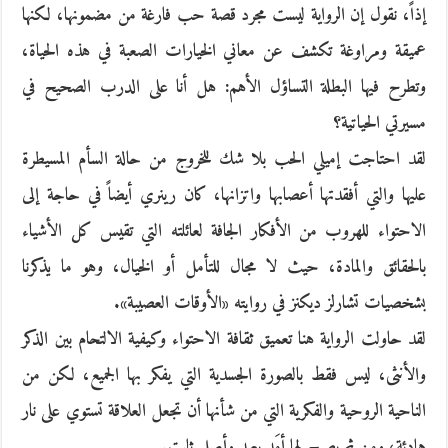
إذاً، نقول إن الرواية ليست مجرد قصة حب فارغة من مضمونها، لكنها
عميقة ومراوغة تكشف عن معاني الخيارات الصعبة في هذه الحياة،
وتطرح فيها البطلة التساؤل الأهم: هل أنا على الدرب الصحيح في
مسيرتي الحياتية؟
لقد احتاجت إميلي الحب بلا شك للخروج من حالة السأم المسيطرة
عليها والتي أفقدتها أعصابها واتزانها، كان رينري أيضاً في حاجة إلى
الاحتواء للهروب من الأفكار الجافة لعائلته التي تقيس كل الأشياء
بالحقائق والمادة، حيث لا مجال للتأمل أو الخيال، وهو ما يذكرنا
بشخصيات تشارلز ديكنز في روايته «الأوقات العصيبة».
لقد حاولت الرواية هنا تعميق ثقافة الاحتواء وكيفية الالتحام بين الذكر
والأنثى، ليس فقط بالصورة الجسدية التي يفكر بها الجميع، لكن من
الناحية الروحية والفكرية التي من شأنها أن تجعل العلاقة تستوي على نار
هادئة، ومن ثم يصبح لها أمَد بعيد وأصل ثابت.