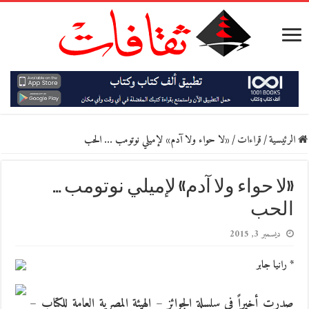
الرئيسية
/
قراءات
/
«لا حواء ولا آدم» لإميلي نوتومب … الحب
«لا حواء ولا آدم» لإميلي نوتومب …
الحب
ديسمبر 3, 2015
* رانيا جابر
صدرت أخيراً في سلسلة الجوائز – الهيئة المصرية العامة للكتاب –