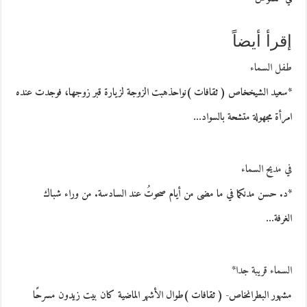
إقرأ أيضاً
طفل السماء
*سعيد الشيخخاص ( ثقافات )نواحذهبت الزوجة لزيارة قبر زوجها، فوجدت عنده
امرأة مجهولة متشحة بالسواد…
في مديح السماء
*د. حسن مدنكما في ما مضى من أيام صحوتُ عند السادسة. من وراء شباك
الغرفة…
السماء قريبة جدا*
مشهور البطرانخاص- ( ثقافات )طوال الأشهر الماضية كان بيت زيدون مسرحًا