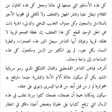
كل هذه الأساطير التي صنعها في عالمنا وجعل كل هذه الفلول من
الظلام تهطل علينا وتنشر الجهل والتخلف ولا تكتفي في هجومها الأخير
بالسلاسل والسجون وكل صنوف التعذيب الذهني والبدني، المدية باتت
هي الحل الوحيد لقطع كل هذا التخلف. إن لحظة الصحو قريبة لا
محالة، قريبة وبموتك أيها الشاعر سيحل النور هذه الصحراء، وتمطرنا
السماء بكل خير.. لم يبق الكثير من الزمن وستتحول كل هذه
المساحات إلى واحة وجنان.
أشرف فياض الشاعر الفلسطيني والفنان التشكيلي الذي رسم سريالية
المشهد بكل ألم سيكون خاتمة آلام الأمة والبشرية حينما سترتفع يد
صحراوية لم تر من قبل أبعد من قدمها اليسرى وتهوي على عنقه.
سيكون بإمكاننا جميعا أن نضحك، نضحك كثيرا وربما نتقلب في هذه
الرمال التي ترتفع كثبانها على عقولنا ونغمض أعيننا دقائق في انتظار