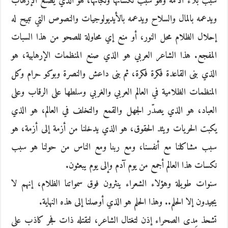
سبب بلاء الأمة وهو سبب نكساتها ونكباتها، هو الذي يصنع الإرهاب
ويدعمه بالمال والسلاح ويدعمه بالأيديولوجيات والنصوص التي تبيح له
إحلال الظلام محل النور، أو منع إي محاولة للصحو من هذا السبات
المفجع. هذا الشاعر العربي هو الذي صنع المنظمات الإرهابية، هو
الذي بنى القاعدة فكرة فكرة، ثم بنى داعش والنصرة وبوكو حرام وكل
المنظمات الظلامية في العالم العربي والغربي وسلطها على الرقاب وعلى
العباد، هو الذي يصدّر الجهل والقمع والتخلف في العالم، هو الذي
يكبت الحريات ويئد الحقوق، هو الذي يدخلنا من أزمة إلى أزمة، هو
سبب مشاكلنا مع أنفسنا، ومع ربنا ومع الناس من حولنا هو سبب
نكسات هذا العالم أجمع من يوم آدم وإلى يوم يبعثون.
سنوات طويلة وهؤلاء الشعراء ينثرون فوق سمواتنا الظلام، إنهم لا
يجيدون إلا الحلم.. وهذا الحلم هو الذي أوصلنا إلى هذه النهاية.
تشحذ مِدى الصحراء إذن لتغتال الشاعر، لتقتله ذات فجر كاذب على