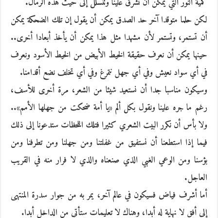
كمية النور التي يمكن أن تشرق علينا وتتسلل إلى حيث هذه الرمال.
لكن حلما متوقدا آخر حد الصدق يمكن أن يقول إن تلك الضحكة يمكن
أن تستمر، وتستمر لأن مشهدا مثل هذا يمكن أن يأخذ أبعادا أخرى..
حينها يمكن أن نعرف حقيقة الخيط الأبيض من الخيط الأسود ونعرف
في أي سواد نعيش وفي أي جهل نتمرغ وفي أي تخلف نضع أقدامنا.
وسيكون مناسبا جدا أن نستعيد شيئا من الشعر، مرة أخرى للأسف،
رغم ما جره علينا ونقول بكل ألم «يا أمة ضحكت من جهلها الأمم»..
ولا بأس أن نكرر البيت الشعري كثيرا فتلك اللحظات ستدعونا إلى ذلك
فيما إذا استطعنا أن نستفيق من غفلتنا ومن جهلنا ومن تطرفنا ومن
بؤسنا ومن الوعي الغبي الذي صنعناه والذي لا فرار منه في القريب
العاجل.
أما أشرف فياض فسيكون في عالم آخر، يمر به من جوار سدرة المنتهى
إلى أفق لا نهاية له أبدا، وهناك لا تعليمات ستأتي من الداخل أبدا.