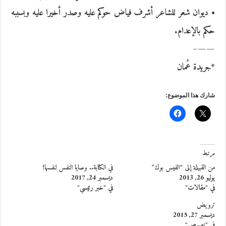
• ديوان شعر للشاعر أشرف فياض حوكم عليه وصدر أخيرا عليه وبسببه
حكم بالإعدام.
——–
*جريدة عُمان
شارك هذا الموضوع:
مرتبط
من القبيلة إلى “الفيس بوك”
في الكتابة.. وصايا النفس لنفسها!
يوليو 26, 2013
ديسمبر 24, 2017
في "مقالات"
في "خبر رئيسي"
ترويض
ديسمبر 27, 2015
في "نصوص"