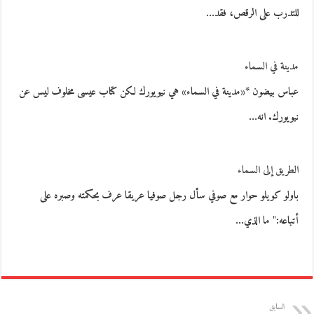
للتدرب على الرقص، فقد…
مدينة في السماء
عباس بيضون *«مدينة في السماء» هي نيويورك لكن كتاب عيسى مخلوف ليس عن
نيويورك. انه…
الطريق إلى السماء
باولو كويلو حوار مع صوفي سأل رجل صوفيا عريقا عرف بحكمته وصبره على
أتباعه:" ما الذي…
السابق