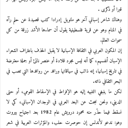
قبرا أو ذكرى .
وهناك شاعر إسباني آخر هو مانويل إدرادا كتب قصيدة عن حلم رآه
في المنام وهو عن قرية فلسطينية يقول أن سماءها الأشد زرقة من كل
سموات العالم.
إن المكون العربي في الثقافة الإسبانية لا يقبل الحذف باعتراف الشعراء
الإسبان أنفسهم، كما أنه ليس مجرد قلادة أو عنصر ناتئ أو جملة معترضة
في تاريخ إسبانيا، إنه ذائب في سياقاتها ورافد من روافدها التي تصب في
البحر الثقافي ذاته.
لكن ما ينبغي التنبيه إليه هو الإفراط في الإسقاط القومي، أو حتى
الديني، ونحن نبحث عن البعد العربي في الوجدان الإسباني، كي لا
نسقط فيما حذّر منه محمود درويش عام 1982 بعد اجتياح بيروت
وهو: ندعو لأندلس إن حوصرت حلب، والمؤثرات العربية في شعر