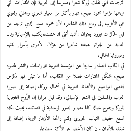
الترجمات التي نقلت لوركا شعرا ومسرحا إلى العربية فإن المختارات التي
ترجمها مؤخرا محمود صبح، تبدو بأكثر من معيار شعري وجمالي ولغوي
هي الأقرب إلى روح ذلك الشاعر، لأن محمود صبح الذي ترجم من
قبل مذكرات نيرودا بعنوان «أشهد أنني قد عشت» يكتب بالإسبانية ونال
العديد من الجوائز بصفته شاعرا من هؤلاء الأدرى بأسرار لغتهم
وموروثها الجمالي.
في الكتاب الصادر حديثا عن المؤسسة العربية للدراسات والنشر لمحمود
صبح، تشكّل المختارات فصلا من الكتاب، أما ما تبقى فهو مكرس
لتقصي المواضيع والألفاظ العربية في أعمال لوركا، إضافة إلى صورة
العرب والمسلمين في الشعر الإسباني، وقد قيل مرارا إن الرّوح الغجرية
للوركا وجموح خياله كانا مصدر الصور الوحشية في قصائده، بحيث نكاد
نسمع حفيف الثياب الحريري ونشم رائحة الأزهار البرية، إضافة إلى
شغفه بالألوان وإن كان الأخضر هو الأكثر سطوعا.