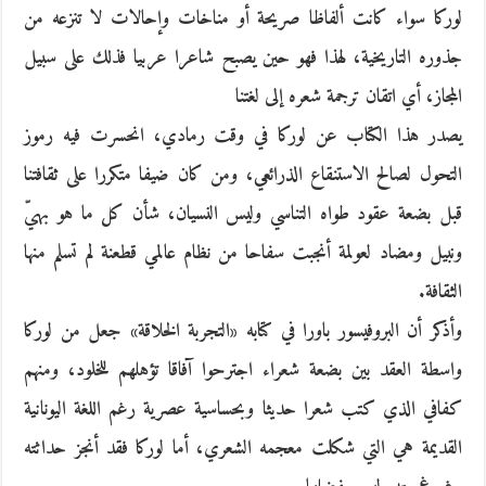
لوركا سواء كانت ألفاظا صريحة أو مناخات وإحالات لا تنزعه من
جذوره التاريخية، لهذا فهو حين يصبح شاعرا عربيا فذلك على سبيل
المجاز، أي اتقان ترجمة شعره إلى لغتنا
يصدر هذا الكتاب عن لوركا في وقت رمادي، انحسرت فيه رموز
التحول لصالح الاستنقاع الذرائعي، ومن كان ضيفا متكررا على ثقافتنا
قبل بضعة عقود طواه التناسي وليس النسيان، شأن كل ما هو بهيّ
ونبيل ومضاد لعولمة أنجبت سفاحا من نظام عالمي قطعنة لم تسلم منها
الثقافة.
وأذكر أن البروفيسور باورا في كتابه «التجربة الخلاقة» جعل من لوركا
واسطة العقد بين بضعة شعراء اجترحوا آفاقا تؤهلهم للخلود، ومنهم
كفافي الذي كتب شعرا حديثا وبحساسية عصرية رغم اللغة اليونانية
القديمة هي التي شكلت معجمه الشعري، أما لوركا فقد أنجز حداثته