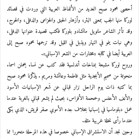
أحصى محمود صبح العديد من الألفاظ العربية التي وردت في قصائد
لوركا منها الجب بمعنى البئر، وأزهار الحبق والخزامى والدفلى، والخرج،
وقد تأثر الشاعر مانويل ماتشادو بلوركا فكتب قصيدة عنوانها الدفلى،
وهي نبات ينمو في النهار ويذبل في الليل وقد ترجمها محمود صبح إلى
العربية أيضا في كتابه «مختارات من الشعر الإسباني».
وروح لوركا مشبعة بمناخات أندلسية فقد كتب عن نساء يحملن اسماء
منحوتة من صميم الأبجدية مثل فاطمة وعائشة ومريم . يذكّرنا محمود صبح
بما كتبه ذات يوم الراحل نزار قباني عن شَعر الإسبانيات الأسود
والأنف الأخنس وحمحمة الأفراس، بحيث لم يشعر قباني بالغربة عندما
عمل دبلوماسيا في إسبانيا بخلاف جده الأموي صقر قريش، الذي بكى
عندما رأى نخلة غريبة مثله.
وحين نجد أن الاستشراق الإسباني خصوصا في هذه المرحلة متحررا مما