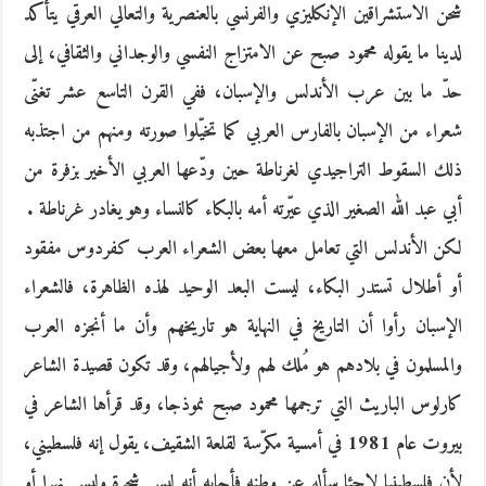
شحن الاستشراقين الإنكليزي والفرنسي بالعنصرية والتعالي العرقي يتأكد
لدينا ما يقوله محمود صبح عن الامتزاج النفسي والوجداني والثقافي، إلى
حدّ ما بين عرب الأندلس والإسبان، ففي القرن التاسع عشر تغنّى
شعراء من الإسبان بالفارس العربي كما تخيّلوا صورته ومنهم من اجتذبه
ذلك السقوط التراجيدي لغرناطة حين ودّعها العربي الأخير بزفرة من
أبي عبد الله الصغير الذي عيّرته أمه بالبكاء كالنساء وهو يغادر غرناطة .
لكن الأندلس التي تعامل معها بعض الشعراء العرب كفردوس مفقود
أو أطلال تستدر البكاء، ليست البعد الوحيد لهذه الظاهرة، فالشعراء
الإسبان رأوا أن التاريخ في النهاية هو تاريخهم وأن ما أنجزه العرب
والمسلمون في بلادهم هو مُلك لهم ولأجيالهم، وقد تكون قصيدة الشاعر
كارلوس الباريث التي ترجمها محمود صبح نموذجا، وقد قرأها الشاعر في
بيروت عام 1981 في أمسية مكرّسة لقلعة الشقيف، يقول إنه فلسطيني،
لأن فلسطينيا لاجئا سأله عن وطنه فأجابه أنه ليس شجرة وليس نهرا أو