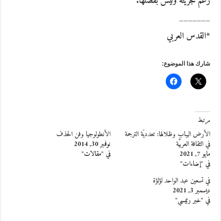
رغم غجريته وليس بفضلها.
_______
*القدس العربي
شارك هذا الموضوع:
مرتبط
الأرض اليباب وظلالها: تعدديَّة الترجمة
الأنطولوجيا وفن الحذف
في الثقافة العربيَّة
نوفمبر 30, 2014
مايو 7, 2021
في "مقالات"
في "إضاءات"
في تسعين عبد الواحد لؤلؤة
ديسمبر 3, 2021
في "خبر رئيسي"