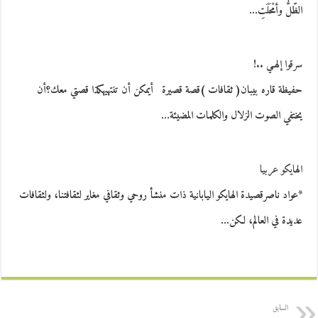
الظّلُّ وأمْحَلَتِ…
سرقوا إلهـي ..!
حفيظة قاره بيبان( ثقافات )قصة قصيرة أيمكن أن تنتهيهكذا قصتي معك؟أن
يختفي الصوت الزلال والكلمات المضيئة…
الهايكو عربيا
*عواد ناصرقصيدة الهايكو اليابانية ذات منشأ روحي وثقافي مغاير لثقافتنا، ولثقافات
عديدة في العالم، لكن…
السابق