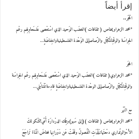
إقرأ أيضاً
الْحَجَر..
*محمد الزهراويخاص ( ثقافات )الغضَب الوَحيد الذي اسْتعْصى عَلىمَعاوِلِهم رغْم
الحِراسَة والوقْتِالمُكبّل والرّصاصإلى الوَحْدة الفلسطينيةوانتِفاضَةٍ…
الحجَر
*محمد الزهراوي( ثقافات )الغضَب الوَحيد الذي اسْتعْصى عَلىمَعاوِلِهم رغْم الحِراسَة
والوقْتِالمُكبّل والرّصاصإلى الوحْدة الفلسطينيةوانتِفاضَةٍ قادِمةتَنْتابُني…
مع النّهْر
*محمد الزهراويخاص ( ثقافات )(إلى سَبو)وتِلْك الدرْدارَة أُمّي!تشْكو لكَ
الأحْزالوتُداري دمْعتَهاتبَلّدَتِ الْفُصولُ وقَفَتْ عَن دَوَرانِها فغاضَ الْمَاءُ تَراجَعَ