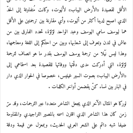
الأقل لقصيدة «الأرض اليباب» لأليوت، وكانت مُتفاوتة إلى الحدّ
الذي اصبح لدينا أكثر من أليوت، وأي مقارنة بين ترجمتين على الأقل
هما ليوسف سامي اليوسف وعبد الواحد لؤلؤة، تحدد الفارق بين من
عاش في لندن وتعرف إلى شعابها، وبين من احتكم إلى اللغة ومعاجمها،
وهذا ليس نَيْلا من ترجمة يوسف اليوسف بقدر ما هو انصاف لترجمة
لؤلؤة، التي أدركت مدى دقّتها ووفائها للقصيدة بعد استماعي إلى
«الأرض اليباب» بصوت السير غينيس، خصوصا في الحوار الذي دار
في البار بين نساء كنّ يقضمن أواخر الكلمات .
لوركا هو المثال الآخر الذي يجعل الشاعر متعددا عبر الترجمات، وقد مرّ
زمن كان هذا الشاعر الذي اقترن اسمه بالمصير التراجيدي والمقاومة
ضيفا شبه دائم على الشعر العربي الحديث، وبمعزل عن قيمة ودقة