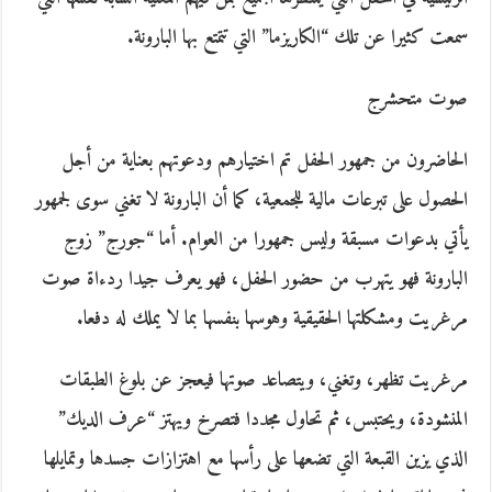
سمعت كثيرا عن تلك “الكاريزما” التي تتمتع بها البارونة.
صوت متحشرج
الحاضرون من جمهور الحفل تم اختيارهم ودعوتهم بعناية من أجل
الحصول على تبرعات مالية للجمعية، كما أن البارونة لا تغني سوى لجمهور
يأتي بدعوات مسبقة وليس جمهورا من العوام. أما “جورج” زوج
البارونة فهو يتهرب من حضور الحفل، فهو يعرف جيدا ردءاة صوت
مرغريت ومشكلتها الحقيقية وهوسها بنفسها بما لا يملك له دفعا.
مرغريت تظهر، وتغني، ويتصاعد صوتها فيعجز عن بلوغ الطبقات
المنشودة، ويحتبس، ثم تحاول مجددا فتصرخ ويهتز “عرف الديك”
الذي يزين القبعة التي تضعها على رأسها مع اهتزازات جسدها وتمايلها