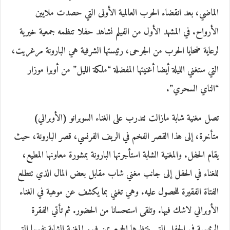
الماضي، بعد انقضاء الحرب العالمية الأولى التي حصدت ملايين
الأرواح. في المشهد الأول من الفيلم نشاهد حفلا تنظمه جمعية خيرية
لرعاية ضحايا الحرب من الجرحى، رئيستها الشرفية هي البارونة مرغريت،
التي ستغني الليلة أيضا أغنيتها المفضلة “ملكة الليل” من أوبرا موزار
“الناي السحري”.
تصل مغنية شابة مازالت تتدرب على الغناء السوبرانو (الأوبرالي)
متأخرة، إلى هذا القصر الفخم في الريف الفرنسي، قصر البارونة، حيث
يقام الحفل. والمغنية الشابة استأجرتها البارونة بمشورة معاونها المطيع،
للغناء في الحفل إلى جانب مغني شاب مقابل بعض المال الذي تتطلع
الفتاة الفقيرة للحصول عليه. وهي تغني بما يكشف عن موهبة في الغناء
الأوبرالي لاشك فيها. وتلقى استحسانا من الحضور. ثم تأتي الفقرة
الرئيسية في الحفل التي ينتظرها الجميع بمن فيهم المغنية الشابة نفسها التي