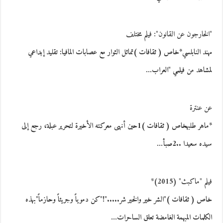
"الخارجون عن القانون": فيلم مختلف
مهند النابلسي*خاص ( ثقافات )تماثل الثوار مع عصابات المافيا: تقليد إبداعي
لمشاهد من فيلمي "العراب…
عن عنترة
*ماهر طلبهخاص ( ثقافات )1حين أنهى معركته الأخيرة لتحرير عبلة، رجع إلى
سيده سعيدا ..2صبأ…
فيلم "ماكبث" (2015)*
خاص ( ثقافات )"الشر خير والخير شر....."!"كن دموياً وجريئاً وحازماً"بهذه
الكلمات المبهمة الغامضة تعلق الساحرات…