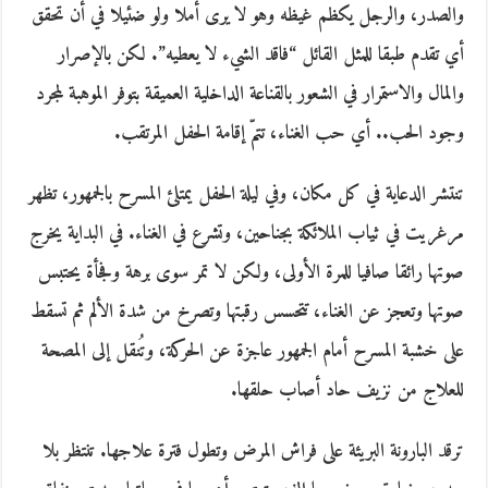
والصدر، والرجل يكظم غيظه وهو لا يرى أملا ولو ضئيلا في أن تحقق
أي تقدم طبقا للمثل القائل “فاقد الشيء لا يعطيه”. لكن بالإصرار
والمال والاستمرار في الشعور بالقناعة الداخلية العميقة بتوفر الموهبة لمجرد
وجود الحب.. أي حب الغناء، تتمّ إقامة الحفل المرتقب.
تنتشر الدعاية في كل مكان، وفي ليلة الحفل يمتلئ المسرح بالجمهور، تظهر
مرغريت في ثياب الملائكة بجناحين، وتشرع في الغناء. في البداية يخرج
صوتها رائقا صافيا للمرة الأولى، ولكن لا تمر سوى برهة وفجأة يحتبس
صوتها وتعجز عن الغناء، تتحسس رقبتها وتصرخ من شدة الألم ثم تسقط
على خشبة المسرح أمام الجمهور عاجزة عن الحركة، وتُنقل إلى المصحة
للعلاج من نزيف حاد أصاب حلقها.
ترقد البارونة البريئة على فراش المرض وتطول فترة علاجها. تنتظر بلا