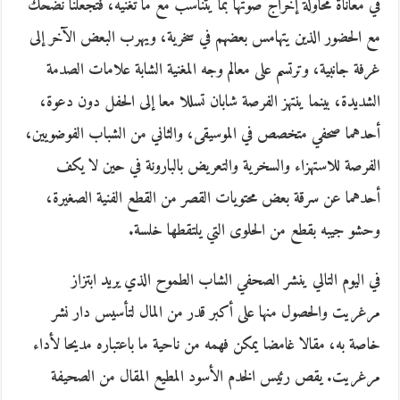
في معاناة محاولة إخراج صوتها بما يتناسب مع ما تغنيه، فتجعلنا نضحك
مع الحضور الذين يتهامس بعضهم في سخرية، ويهرب البعض الآخر إلى
غرفة جانبية، وترتسم على معالم وجه المغنية الشابة علامات الصدمة
الشديدة، بينما ينتهز الفرصة شابان تسللا معا إلى الحفل دون دعوة،
أحدهما صحفي متخصص في الموسيقى، والثاني من الشباب الفوضويين،
الفرصة للاستهزاء والسخرية والتعريض بالبارونة في حين لا يكف
أحدهما عن سرقة بعض محتويات القصر من القطع الفنية الصغيرة،
وحشو جيبه بقطع من الحلوى التي يلتقطها خلسة.
في اليوم التالي ينشر الصحفي الشاب الطموح الذي يريد ابتزاز
مرغريت والحصول منها على أكبر قدر من المال لتأسيس دار نشر
خاصة به، مقالا غامضا يمكن فهمه من ناحية ما باعتباره مديحا لأداء
مرغريت. يقص رئيس الخدم الأسود المطيع المقال من الصحيفة