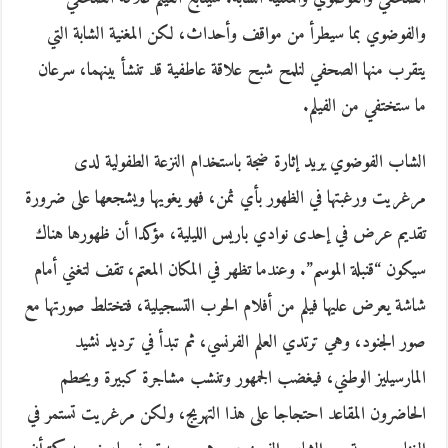
والفوضوي بما سيطرأ من مواقف وأحداث، لكن المغنية الشابة التي
يتقرب منها الصحفي لنلمح شبح علاقة عاطفية قد تنشأ بينهما، سرعان
ما ستختفي من الفيلم.
الشاب الفوضوي يريد إثارة ضجة باستخدام النزعة الطفولية لدى
مرغريت ورغبتها في الظهور بأي ثمن، فهو يغويها ويشجعها على ضرورة
تقديم عرض في إحدى نوادي باريس الليلية، مؤكدا أن ظهورها هناك
سيكون “قنبلة الموسم”. وعندما تظهر في المكان المعتم، تقف لتغني أمام
شاشة يعرض عليها فيلم من أفلام الحرب التسجيلية، فتختلط صورتها مع
صور الجنود، وهي ترتدي العلم الفرنسي، ثم تبدأ في ترديد نشيد
المارسيليز الوطني، فيغضب الجمهور وتنشب مشاجرة كبيرة ويحطم
الحاضرون المقاعد احتجاجا على هذا التهريج، ولكن مرغريت تستمر في