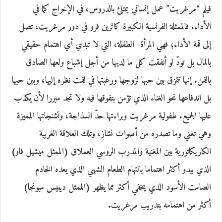
فيلم “مرغريت” عمل إنساني يمتلئ بالدروس، في الإخراج كما في
الأداء. فالممثلة الفرنسية الكبيرة كاثرين فرو في دور مرغريت، تصل
إلى قمة الأداء؛ فهي المرأة- الطفلة، التي لا تبدي أي اهتمام حقيقي
بالمال بل تودّ لو أنفقت كل ما لديها من أجل إشباع ولعها الصادق
بالفن. إنها تتمزق بين حبها لزوجها ورغبتها في لفت نظره إليها، وبين حبها
بل اندفاعها نحو الغناء الذي تؤمن بتفوقها فيه ولا تجد مبررا لأن يكذب
عليها الجميع. طفولية مرغريت وبراءتها حدّ السذاجة، وتشنجاتها المميزة
وهي تغني وما تصدره من أصوات نشاز، وتلك العلاقة الغريبة
الكاريكاتورية بين المغنية والمدرب الروسي العملاق (الممثل ميشيل فاو)
الذي يبدو أكثر اهتماما بالتهام الطعام الشهي الذي يعده الخادم
الصامت الأسود الذي يخفي أكثر مما يظهر (الممثل دينيس مبونجا)
أكثر من اهتمامه بتدريب مرغريت.