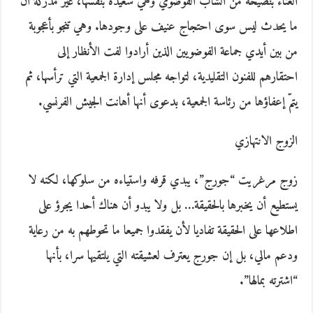
الغناء بنصيحة من الشاب الفوضوي وهي سعيدة بنفسها، غير مدركة أن
ما يحدث ليس سوى احتجاج عنيف على وجودها. وهي تنجو بأعجوبة
من بين أيدي جماعة الفوضويين الذين أرادوا لفت الأنظار إلى
احتقارهم للفنون التقليدية، لتواجه مجلس إدارة الجمعية التي ترأسها، ثم
يتمّ إعفاؤها من رئاسة الجمعية، بدعوى أنها أهانت الجيش الفرنسي.
الزوج الانتهازي
زوج مرغريت “جورج”، يبدي قرفه واستياءه من سلوكها، لكنه لا
يستطيع أن يخبرها بالحقيقة… بل ولا يبدو أن هناك أحدا يجرؤ على
اطلاعها على الحقيقة تفاديا لأن يفقدوا جميعا ما تحوطهم به من رعاية
ودعم مالي، بل إن جورج يعترف لعشيقته التي يلتقيها سرا، بأنها
“اشترته بمالها”.