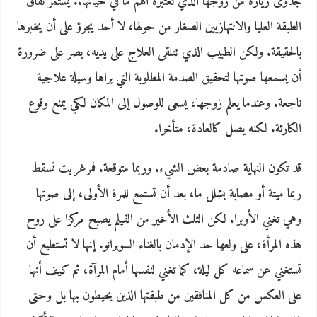
جدوى زيارة من زوجها الذي تعتبره أهم ما في حياتها.. يستمر نفاق
الطبقة العليا والانتهازيين الصغار من حولها، لا أحد يجرؤ على أن يخبرها
بالحقيقة. ولكن الطبيب الذي تتلقى العلاج على يديه، يصر على ضرورة
أن يسمعها صوتها لتحقيق الصدمة المطلوبة التي يراها وسيلة علاجية
ناجعة. وعندما يعلم زوجها، يسعى للوصول إلى المكان لكي يمنع وقوع
الكارثة. لكنه يصل كالعادة، متأخرا.
قد تكون النهاية صادمة بعض الشيء. وربما متوقعة. فمرغريت تسقط
ربما ميتة أو مصابة بشلل ما، بعد أن تستمع للمرة الأولى، إلى صوتها
وهي تغني الأوبرا. لكن الثلث الأخير من الفيلم يصبح مركزا على روح
هذه المرأة، على ولعها حد الإدمان بالغناء السوبرانو. إنها لا تستطيع أن
تستغني عن سماعه كل ليلة، كما تغني لنفسها أمام المرآة، ثم كيف أنها
على العكس من كل المنافقين من طبقتها الذين يحيطون بها بل وحتى