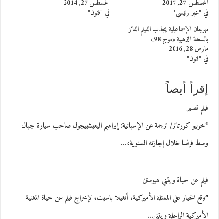
أغسطس 27, 2017
أغسطس 27, 2014
في "خبر رئيسي"
في "فنون"
مهرجان الإسماعيلية يجذب الفيلم الفائز
بالسعفة الذهبية «موج 98»
مارس 28, 2016
في "فنون"
إقرأ أيضاً
فيلم قصير
*خوليو كورتاثر/ ترجمة عن الإسبانية: إبراهيم اليعيشييجول صاحب سيارة جبال
وسط فرنسا خلال إجازته السنوية،…
فيلم عن حياة ويتني هيوستن
*وقع الخيار على الممثلة الأميركية، أنغيلا باسيت، لإخراج فيلم عن حياة المغنية
الأميركية الراحلة ويتني…