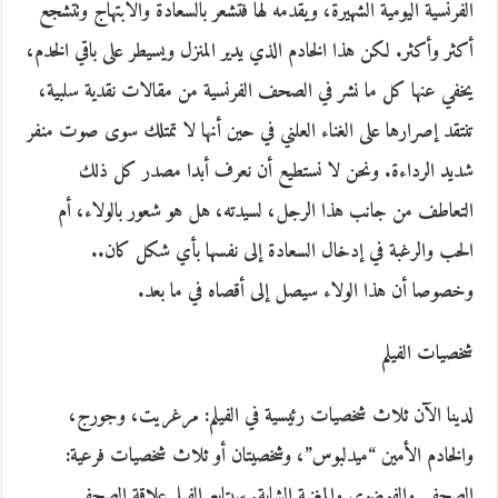
الفرنسية اليومية الشهيرة، ويقدمه لها فتشعر بالسعادة والابتهاج وتتشجع
أكثر وأكثر. لكن هذا الخادم الذي يدير المنزل ويسيطر على باقي الخدم،
يخفي عنها كل ما نشر في الصحف الفرنسية من مقالات نقدية سلبية،
تنتقد إصرارها على الغناء العلني في حين أنها لا تمتلك سوى صوت منفر
شديد الرداءة. ونحن لا نستطيع أن نعرف أبدا مصدر كل ذلك
التعاطف من جانب هذا الرجل، لسيدته، هل هو شعور بالولاء، أم
الحب والرغبة في إدخال السعادة إلى نفسها بأي شكل كان..
وخصوصا أن هذا الولاء سيصل إلى أقصاه في ما بعد.
شخصيات الفيلم
لدينا الآن ثلاث شخصيات رئيسية في الفيلم: مرغريت، وجورج،
والخادم الأمين “ميدلبوس”، وشخصيتان أو ثلاث شخصيات فرعية:
الصحفي والفوضوي والمغنية الشابة. سيتابع الفيلم علاقة الصحفي