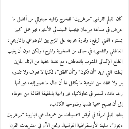
كان الفيلم الفرنسي “مرغريت” للمخرج زافييه جيانوللي من أفضل ما
عرض في مسابقة مهرجان فينيسيا السينمائي الأخير، فهو عمل كبير
بمستواه الفني الرفيع، وقدرة مخرجه على المزج بين الموضوعي والتاريخي،
العاطفي والنفسي، في سياق من السخرية والمرح، ولكن دون أن يغيب
الطابع الإنساني المشوب بالتعاطف، مع نغمة خفية من الرثاء الحزين
لبطلته التي تريد “أن تكون” و”أن تتحقق”، لكنها لا تعرف ولا تقدر،
بل ولا تملك من الموهبة ما يكفل لها أن تنال ما تصبو إليه، غير أنها
رغم ذلك، تستمر في محاولاتها، غير واعية بالحقيقة القائمة من حولها،
إلى أن تصبح ضحية نفسها وطموحها الكاذب.
بطلة الفيلم امرأة في أوائل الخمسينات من عمرها، هي البارونة “مرغريت
ديمون”، سليلة الأرستقراطية الفرنسية. ونحن الآن في عشرينات القرن