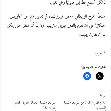
لم تكن تستمع قط إلى صوتها وهي تغني.
يستعدّ المخرج البريطاني ستيفن فريرز للبدء في تصوير فيلم عن “فلورنس
جنكنز” على أن تقوم بالدور ميريل ستريب. ولا بدّ أن ننتظر حتى يمكن
لنا أن نقارن بينهما.
________
*العرب
شارك هذا الموضوع:
مرتبط
ملامح الدورة الـ74 من مهرجان فينيسيا
مهرجان فينيسيا السينمائي الدولي يفتتح
السينمائي
دورته الـ71