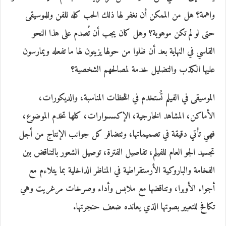
واهمة؟ هل من الممكن أن نغفر لها ذلك الحب كله للفن وللموسيقى
حتى لو لم تكن موهوبة؟ وهل كان يجب أن تُصدم على هذا النحو
القاسي في النهاية بعد أن ظلوا من حولها يزينون لها ما تفعله ويمارسون
عليها الكذب والتضليل خدمة لمصالحهم الشخصية؟
الموسيقى في الفيلم تُستخدم في اللحظات المناسبة، والديكورات،
الأماكن، المشاهد الخارجية، الإكسسوارات، كلها تخدم الموضوع،
فهي تأتي دقيقة في تصميماتها، وتتضافر كل جوانب الإنتاج من أجل
تجسيد الجو العام للفيلم، تفاصيل الفترة، توصيل الشعور بالتناقض بين
الفخامة والباروكية الأرستقراطية في المناظر الداخلية بما يتلاءم مع
أجواء الأوبرا، وتناقضها مع ملابس وأداء وصرخات مرغريت وهي
تكافح للتعبير بصوتها الذي يعانده ضعف حنجرتها.