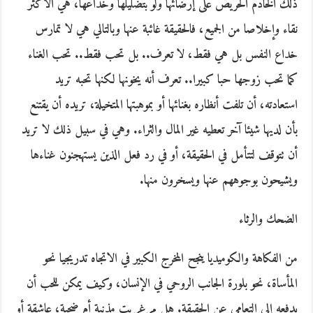
ذلك الخادم الحريص على إرضائها ولو بتضليلها وخداعها، هي الأكثر
نقاء وإخلاصا من الجميع، فالحقيقة غائبة عنها وبالتالي هي لا تمارس
خداع النفس بل هي فقط، لا تعرف.. بل تحب فقط.. تحب الغناء
كما تحب زوجها حبا كبيرا.. تعرف أنه يخونها لكنها تحبه تريد
استعادته، أن تلفت أنظاره بغنائها أو بموهبتها المتخيلة، تريده أن يقتنع
بأن لديها شيئا آخر تعطيه غير المال والثراء. وهي في سبيل ذلك لا تريد
أن تتوقف لتتأمل في الحقيقة، أو في رد فعل الذين يستهجنون غناءها
ويشيحون بوجوههم عنها ويسخرون منها.
الضحك والرثاء
من الفكاهة والكوميديا ينجح المخرج الكبير في الاتجاه تدريجيا نحو
المأساة، نحو بلورة الجانب الروحي في الإنسان، وكيف يمكن للحب أن
يدفعه إلى التعامي عن الحقيقة. هل مرغريت مذنبة أم ضحية، عاشقة أو