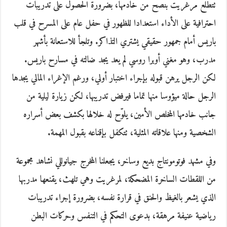
تتطلع مرغريت بنصح من خادمها، بضرورة الحصول على تدريبات
احترافية على الأداء استعدادا للظهور في حفل عام على المسرح في قلب
باريس أمام جمهور حقيقي يشتري التذاكر. وتلجأ للاستعانة بأشهر
مدرب، وهو مغني أوبرا روسي لم يعد يجد ضالته في مسارح باريس.
لكن الرجل يرهن قبوله بإجراء اختبار أولي، ورغم الإغراء المالي يجدها
الرجل حالة ميؤوسا منها تماما فيرفض تدريبها، لكن زيارة ليلية من
جانب خادمها المخلص الأمين، يلوّح له خلالها بكشف بعض أسراره
الشخصية ومنها علاقاته المثلية، تتكفل بإقناعه بقبول المهمة.
وفي مشهد فوتومونتاج بديع وساخر، يجعلنا المخرج جيانوللي نشاهد مجموعة
من اللقطات الساخرة المضحكة، لمرغريت وهي تلهث، يقنعها مدربها
الذي يشعر بالغيظ والحنق في قرارة نفسه، بضرورة إجراء تدريبات
رياضية عنيفة مرهقة، بدعوى التحكم في التنفس وحركات البطن