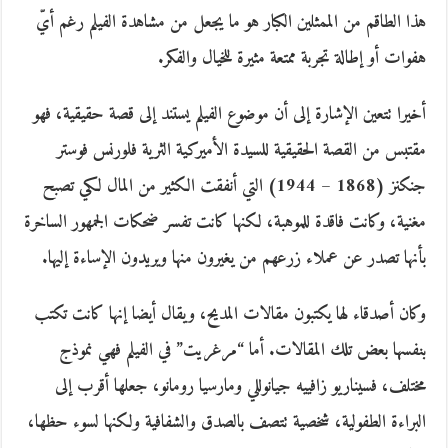
هذا الطاقم من الممثلين الكبار هو ما يجعل من مشاهدة الفيلم رغم أيّ
هفوات أو إطالة تجربة ممتعة مثيرة للخيال والفكر.
أخيرا تتعين الإشارة إلى أن موضوع الفيلم يستند إلى قصة حقيقية، فهو
مقتبس من القصة الحقيقية للسيدة الأميركية الثرية فلورنس فوستر
جنكنز (1868 – 1944) التي أنفقت الكثير من المال لكي تصبح
مغنية، وكانت فاقدة للموهبة، لكنها كانت تفسر ضحكات الجمهور الساخرة
بأنها تصدر عن عملاء زرعهم من يغيرون منها ويريدون الإساءة إليها.
وكان أصدقاء لها يكتبون مقالات المديح، ويقال أيضا إنها كانت تكتب
بنفسها بعض تلك المقالات. أما “مرغريت” في الفيلم فهي نموذج
مختلف، فسيناريو زافييه جيانوللي ومارسيا رومانو، جعلها أقرب إلى
البراءة الطفولية، شخصية تتصف بالصدق والشفافية ولكنها لسوء حظها،