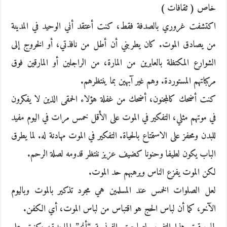
خاص ( ثقافات )
اكتشفت غروري بالصدفة فقط، كنت أعتقد أني الوحيد في المدينة
من يصادق الموت. كان يطربني أن أطل من نافذتي، أو الخروج إلى
الشوارع المكتظة بالعابرين من المارة، من الراجلين أو المارقين فوق
مركباتهم المستوردة. وهم غير آبهين بما ينتظرهم.
كنت أضحك كالمجنون، أضحك من غفلة هؤلاء الحمقى الذين لا يفكرون
في موتهم مثلي، التفكير في الموت على الأقل خمس مرات في اليوم مفيد
للبدن ومحفز على الاستمتاع بالحياة. التفكير في الموت مهادنة له. لما يطرق
الباب يكون لطيفا وحنونا كضيف عزيز ننتظر قدومه لصلة الرحم.
لكن الموت يفزع الناس ويرهبهم حد الموت.
لعل الصلوات الخمس عند المسلمين هي مجرد تذكير بالموت وباليوم
الآخر، كما أن لباس الحج هو اقتباس من لباس الموت، أي الكفن.