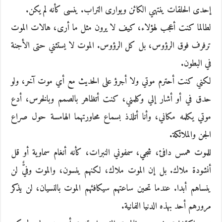
إحدى الحلقات ينتهي الكائن ويوارى التراب. ينسى كأنه لم يكن.
لطالما كنت أعجب لهؤلاء، كيف لا يرون مثل ما أرى، هالات الموت
ترفرف فوق الرؤوس، بل كل الرؤوس. الموت لا يستثني حتى الأجنة
في البطون.
لكني كنت أحترم موتي ولا أجرؤ على الحديث مع أي موت آخر، ولو
حدق في أو أشار إلي وكلمني، كنت أتظاهر بالصمم وبالخرس، أدع
موتي يكلمه مكاني، وأنا أتلذذ بسماع محاورتهما الهامسة حول صراع
الجن والملائكة.
للموت همس دافئ، شجي، سمفوني النبرات، كأنه أنغام سماوية أو قل
أنشودة ملاك. بل إن الموت ملاك، لكنهم ينسون، والموت وفيٌّ لن
ينساهم أبدا. عندما تحين ساعتهم سيكافئهم الموت بالنسيان، لن يذكر
مرورهم أحد بهذه الدنيا الفانية.