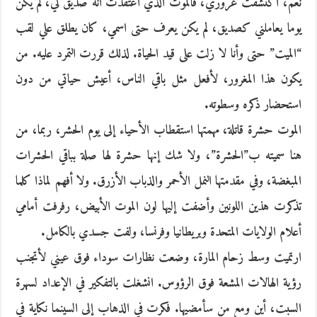
نعم، اكتشفت غروري، فالموت الذي اعتقدت أنه صديق لي، لم يكن
يوما يعاملني كصديق، لم يكن يعرف حتى اسمي، كان يطلق علي لقب
“الميت” حتى وأنا لا زلت على قيد الحياة. لذلك قررت التمرد عليه. من
يكون هذا المغرور، لأفعل مثل باقي الناس، أعيش حياتي من دون
استحضار ذكره وسطوته.
الموت حشرة قاتلة، مهمتها استقطاب الأحياء إلى يوم الحشر، ربما، من
هنا سميته ب”الحشرة”، ولا شك إنها حشرة لها صلة بباقي الحشرات
المبغضة، وفي مقدمتها النمل الأحمر والذباب الأزرق. ولا أفهم لماذا كلما
تذكرت هذين اللونين وأضفت إليها لون الموت الأبيض، رفرفت أمامي
أعلام الولايات المتحدة وبريطانيا وفرنسا، ولفت جسدي بالكامل.
ارتميت وسط زحام المارة، وضعت نظارات سوداء فوق عيني لأتجنب
رؤية الهالات المشعة فوق الرؤوس. انشغلت بالتفكير في الإعداد لسهرة
السبت، أين ومع من سأمضيها. فكرت في الذهاب إلى السينما نكاية في