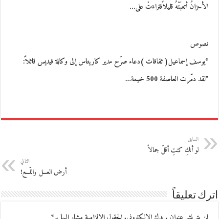
الأحزانُ أتعبَتْهُ قليلاًفتراءَتْ على…
نصوص
*يوسف إسماعيل( ثقافات )دعاء صرّح مدير كاريتاس إلى وكالة فيديس قائلاً:
"لقد دمّرت العاصفة 500 خيمة…
السابق
لو أنكِ كنتِ أقلّ جمالاً
التالي
أرض العسل واللّسع!
اترك تعليقاً
لن يتم نشر عنوان بريدك الإلكتروني.
الحقول الإلزامية مشار إليها بـ
*