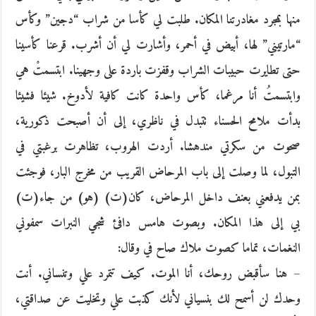
منها بمجرد مغادرتنا المكان. طلبت لي كأسا من شراب “دجين” وكأس
“مارتيني” لها، أبيض في أحمر، وأشارت لي أن أشرب. قرعنا كأسينا
حتى تطايرت حبيبات الشراب وقفزت باردة على وجهينا. ابتسمتْ هي
وابتسمتُ أنا مرغما، كأس واحدة كانت كافية لأدوخ. شيئا فشيئا
بدأت ملامح الحسناء تتبدل في ناظري، إلى أن أصبحت ذكورية،
صحوت من سكرتي مندهشا. أردت الهروب، تظاهرت برغبتي في
التبول، لما وصلت إلى باب المرحاض القريب من مخرج البار، فوجئت
بمن يدفعني بعنف داخل المرحاض، كان(ت) (هو) من جاء(ت)
بي إلى هذا المكان. وبصوت هامس دافئ شجي النبرات سمفوني
النغمات، تماما كصوت ملاك صاح في وقال:
– هنا سأقبض روحك، أنا الموت. كيف تتمرد علي وتنساني. أنت
وحدك لن أسمح لك بنسياني لأنك كذبت علي وتخليت عن صداقتي،