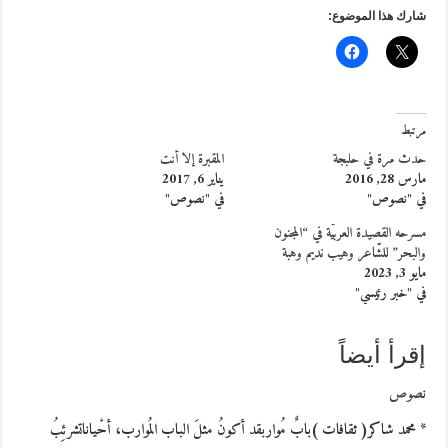
شارك هذا الموضوع:
مرتبط
حدث مرة في حلبجة
المقبرة إلا أنت
مارس 28, 2016
يناير 6, 2017
في "نصوص"
في "نصوص"
مسرحه القصيدة العربيّة في “المجنون
والبحر” للشّاعر وهيب نديم وهبة
مايو 3, 2023
في "خبر رئيسي"
إقرأ أيضاً
نصوص
* محمد شاكر( ثقافات )بابٌ مُواربقد أكونُ مثلَ الباب المُوارب، أحْياناتشرئِبُ