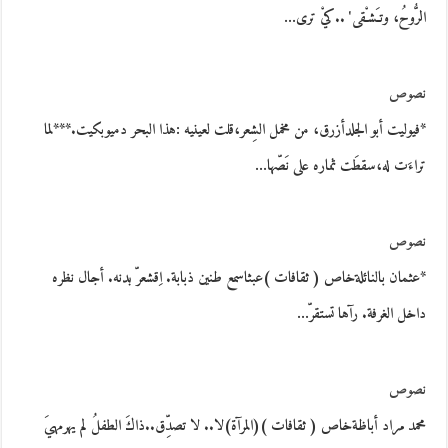
الرُّوحُ، وتـَشـْقى' ..كيْ ترى…
نصوص
*فيوليت أبو الجلدأزرق، من مخمل الشِعر،قلت لعينيه :هذا البحر دميوبكيت.***لما
تراءَت له،سقطَت ثماره على نَصّها…
نصوص
*عثمان بالنائلةخاص ( ثقافات )عبثاسمع طنين ذبابة. اِقشعرّ بدنه. أجال نظره
داخل الغرفة. رآها تستقرّ…
نصوص
محمد مراد أباظةخاص ( ثقافات )(المرآة)لا.. لا تصدِّق..ذاكَ الطفلُ لم يهرمهيَ