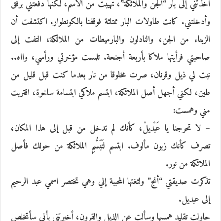
أخذتني إلى بار “الجن والملائكة”، تهيبت من الاسم، لكنها دفعتني برفق
وأدخلتني. كانت طاولات البار ممتلئة فوقفنا بالكونطوار. اكتشفت أن
الزبناء من الجن، والنادلون والبارميطات من الملائكة، التفت إلى
صاحبتي فرأيتها ملاكا بأربعة أجنحة. تلمست مؤخرتي ورأسي، وااه..
نبت لي ذيل وقرنان، صرت مخلوقا من نار بعدما كنت قبل قليل من
طين، لكني أجهل أصل الملائكة، ابتسم ملاكي ابتسامة ساخرة، اقتربت
مني وهمست:
– لا تحرجنا يا عَبْديلْ، كأنك لم تدخل من قبل إلى هذا المكان،
تصرف كأنك زبون مألوف. ابتسم لتَبَسُّمِ الملائكة من حولك فأصل
الملائكة من نور.
تذكرت صديقتي “أنج” ولثغتها المحببة إلي وهي تختصر اسمي عبد الرحيم
إلى عبديل.
حاولت تقليد همسها وسألت عن الذيل والقرون، أخبرتني بأني سأتخلص