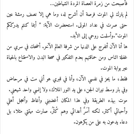
فأصبحت من زمرة العصاة المردة الشياطين…
لم يترك لي الموت فرصة أن أشرح له، وما هي إلا نصف رمشة عين
حتى صرت في عداد الموتى. استحضرت الآية: ” أينما كنتم يدرككم
الموت”.وأسلمت روحي إلى الأبد.
ها أنا الآن أتفرج على الدنيا من شرفة العالم الآخر. أضحك في سري من
غفلة الناس ومن حماقتهم بعدم التفكير في صحة البدن والاستمتاع بالحياة
عبر بوابة الموت.
فقط، ما يحز في نفسي الآن، وأنا في قبري هو أني مت في مرحاض
وفي بار وسط نيران الجن، على يد النور الملاك، ولا إنسي واحد شيعني.
موت بهذه الطريقة وفي هذا المكان أغضبني وأغاظ وأخجل أهلي
وأحبائي أكثر. لكنه أسَرَّ أعدائي وهم كُثْرُ. صارت ميتتي مثلا، بل
دعاء يدعون به على من يكرهون.