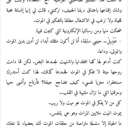
لما سقت هذا التفسير لصاحبتي الفرنسية “أنج” الملحدة، وكنت على
وشك إقناعها باعتناق ديننا الحنيف، تركتني. قالت لي إنها إنسانة محبة
للحياة ولا ترغب في الانشغال مطلقا بالتفكير في الموت.
ضحكت منها ومن رسالتها الإلكترونية التي كتبت فيها:
– عَبْدِيلْ.. حبيبي سابقا، أنا لن أكون مثلك أبدا، لن أدين بدين الموت
والموتى. وداعا.
كنت أدعو لها كلما افتقدتها واشتهيت لجسدها البض. لكن فما دامت
روحها ميتة لا تفكر في الموت فجسدها كذلك. لهذا كنت أستدرك
مستغفرا، معزيا نفسي، كيف تضاجع جيفة؟ فأرتاح وأنسى حبها
وحرقتها التي ما تزال ملتهبة في القلب..
كل من لا يفكر في الموت هو ميت ولا ريب.
يموت الميت ملايين المرات وهو حي يتنفس.
ما الحياة إلا سلسلة متراصة من حلقات الموت تشد بعضها، لما تنفك