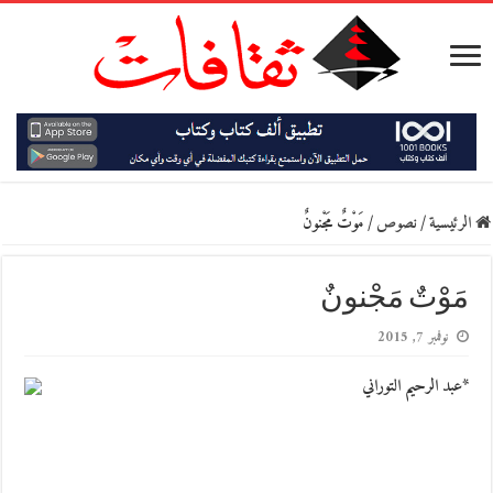
الرئيسية
/
نصوص
/
مَوْتٌ مَجْنونٌ
مَوْتٌ مَجْنونٌ
نوفمبر 7, 2015
*عبد الرحيم التوراني