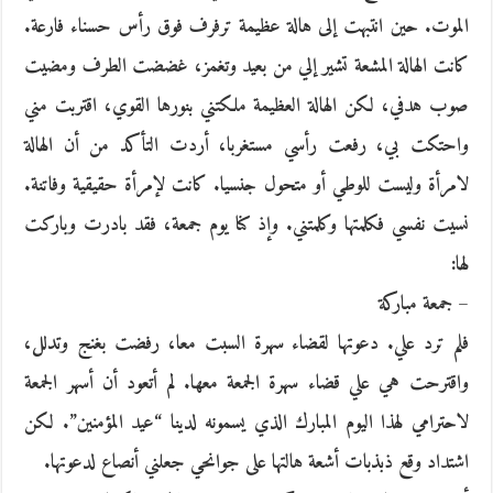
الموت. حين انتبهت إلى هالة عظيمة ترفرف فوق رأس حسناء فارعة.
كانت الهالة المشعة تشير إلي من بعيد وتغمز، غضضت الطرف ومضيت
صوب هدفي، لكن الهالة العظيمة ملكتني بنورها القوي، اقتربت مني
واحتكت بي، رفعت رأسي مستغربا، أردت التأكد من أن الهالة
لامرأة وليست للوطي أو متحول جنسيا. كانت لإمرأة حقيقية وفاتنة.
نسيت نفسي فكلمتها وكلمتني. وإذ كنا يوم جمعة، فقد بادرت وباركت
لها:
– جمعة مباركة
فلم ترد علي. دعوتها لقضاء سهرة السبت معا، رفضت بغنج وتدلل،
واقترحت هي علي قضاء سهرة الجمعة معها. لم أتعود أن أسهر الجمعة
لاحترامي لهذا اليوم المبارك الذي يسمونه لدينا “عيد المؤمنين”. لكن
اشتداد وقع ذبذبات أشعة هالتها على جوانحي جعلني أنصاع لدعوتها.