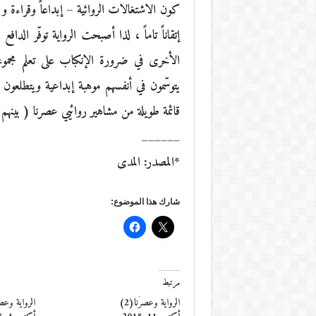
كون الاشتغالات الروائية – إبداعاً وقراءة و متا
إتقاناً تاماً ، لذا أصبحت الرواية توفّر الداف
الأخرى في ضرورة الإنكباب على تعلم مجمو
يتوسّمون في أنفسهم موهبة إبداعية ويتطلعون إ
قائمة طويلة من مشاهير روائيي عصرنا ( بينهم ب
______
*المصدر: المدى
شارك هذا الموضوع:
مرتبط
الرواية وعصرُنا(2)
الرواية وعصرُ