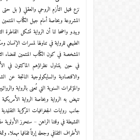
نزع فتيل التأزم الروحي والعقلي ( بل حتى ا
المشروعة وبخاصة أمام جيل الكتّاب المنتمين لف
ويبدو واضحا لنا أن الرواية تشكل القاطرة الثق
الطبيعي للرواية في تناولها لمسرات الإنسان و
المشخصة في كون الكتّاب المنتمين لفضاء الثق
في حين يتناول نظراؤهم الماكثون في الأطر
والاقتصادية والسايكولوجية الناتجة عن ال
والمؤتمرات السنوية التي تُعنى بالرواية والروائ
تنهض به الرواية وبخاصة الرواية الأمريكية ال
جانب روايات الجغرافيات المركزية التقليدية 
النشيطة في وقتنا الراهن – ستحرز الأولوية مق
الأطراف الثقافي وجعله إرثاً ثقافيا مهملا. وثم