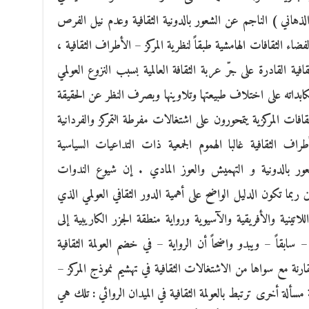
لذهاني ) الناجم عن الشعور بالدونية الثقافية وعدم نيل الفرص
ضاء الثقافات الهامشية طبقاً لنظرية المركز – الأطراف الثقافية ،
افية القادرة على جرّ عربة الثقافة العالمية بسبب النزوع العولمي
مكابداته على اختلاف طبيعتها وتلاوينها وبصرف النظر عن الحقيقة
افات المركزية يتمحورون على اشتغالات مفرطة التمركز والفردانية
اف الثقافية غالبا الهموم الجمعية ذات التداعيات السياسية
شعور بالدونية و التهميش والعوز المادي . إن شيوع الندوات
يين ربما تكون الدليل الواضح على أهمية الدور الثقافي العولمي الذي
لاتينية والأفريقية والآسيوية ورواية منطقة الجزر الكاريبية إلى
– سابقاً – ويبدو واضحاً أن الرواية – في خضم العولمة الثقافية
ارنة مع سواها من الاشتغالات الثقافية في تهشيم نموذج المركز –
ة مسألة أخرى ترتبط بالعولمة الثقافية في الميدان الروائي : تلك هي