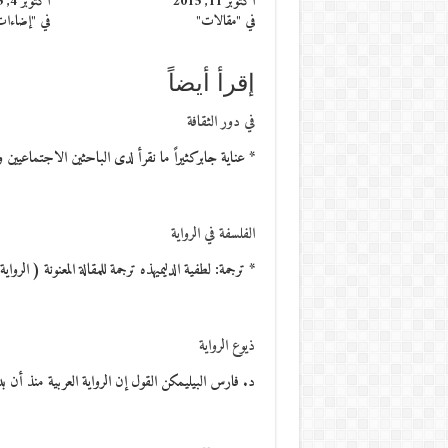
أكتوبر 11, 2015
أكتوبر 4, 2015
في "مقالات"
في "إضاءا
إقرأ أيضاً
في دور الثقافة
* عناية جابركثيراً ما نقرأ لدى الباحثين الاجتماعيين 
الفلسفة في الرواية
* ترجمة: لطفية الدليميهذه ترجمة للمقالة المعنونة ( الرواية الفلسفية losophical Novel
ذيوع الرواية
د. فارس البيليمكن القول إن الرواية العربية منذ أن بد