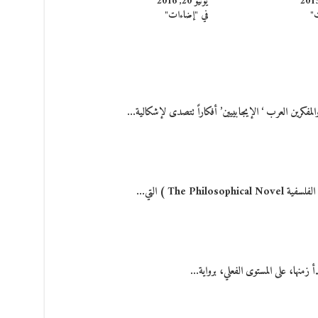
يونيو 20, 2016
ت"
في "إضاءات"
والمفكرين العرب ‘ الإيجابييين’ أفكاراً تتصدى لإشكالية…
The Phi ) التي…
أ زمنها، على المستوى الفعلي، برواية…