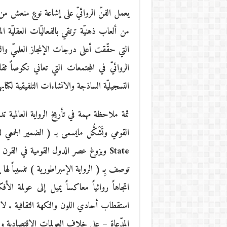
يعمل الفنّ الروائيّ على إشاعة نوعٍ منعش من الحي
من ألعاب ذهنيّة ترتقي بالفعاليّات العقليّة ال
التي حقّقت أعلى درجات الإنجاز العلميّ والت
الروائيّ في المجتمعات التي تعاني نكوصاً ثق
التسجيليّة الساذجة والانشاءات التلفيقية لكتابها
ثمة ملاحظة مهمة في تأريخ الرواية العالمية 
State وبزوغ عصر الدول القومية في القر
توصف بِـ ( الرواية الإمبراطورية ) تنسيباً لها
اتجاهاً روائياً معاكساً يميل إلى عولمة الأ
استقطاب أحادي اللون والنكهة الثقافية . لاتخفى
المدّعاة – على خلاف العولمات الاقتصادية والتج