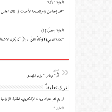
الرواية "الآلية"
*محمد إسماعيل زاهرالصيحة الأحدث في ذلك الجنس ال
الرواية وعصرُنا(1)
*لطفية الدليمي(1)يكادُ الفنّ الروائيّ أن يكون الاشتغال المعرفيّ الوحيد - بين الإشتغالات الأدبيّة - الذي…
السابق
أمُّ ” توماس ” وابنها الجهادي
اترك تعليقاً
لن يتم نشر عنوان بريدك الإلكتروني.
الحقول الإلزامية 
التعليق
*