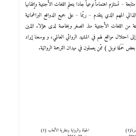
بعة – تستلزم اهتماماً نوعياً جادا بتعلم اللغات الأجنبية وإتقانها
ع الذاتي المهم الذي يتقدم – ربّما – على جميع الدوافع البراغماتية
عة من اللغات الأجنبية منذ الصغر وبخاصة لدى هؤلاء الذين
لى احتلال مواقع لهم في المشهد الروائي العالمي، و بوسعنا إيراد
عض حَمَلة نوبل ) ممّن يعملون في ميدان الترجمة الروائية.
نا(1)
الحياة والرواية ونظرية الألعاب (1)