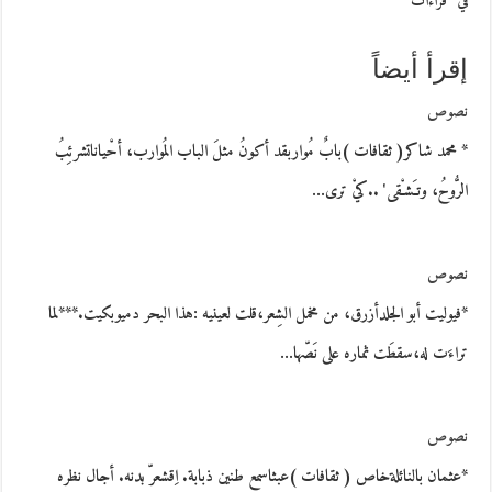
في "قراءات"
إقرأ أيضاً
نصوص
* محمد شاكر( ثقافات )بابٌ مُواربقد أكونُ مثلَ الباب المُوارب، أحْياناتشرئِبُ
الرُّوحُ، وتـَشـْقى' ..كيْ ترى…
نصوص
*فيوليت أبو الجلدأزرق، من مخمل الشِعر،قلت لعينيه :هذا البحر دميوبكيت.***لما
تراءَت له،سقطَت ثماره على نَصّها…
نصوص
*عثمان بالنائلةخاص ( ثقافات )عبثاسمع طنين ذبابة. اِقشعرّ بدنه. أجال نظره