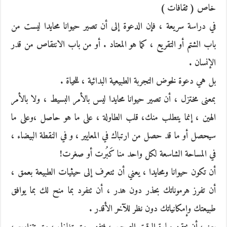
خاص ( ثقافات )
في دراسة سريعة ، فإن الدعوة إلى أن تصير حيوانا محايدا ليست من
باب الشتم أو التقريع ، كما هو المعتاد . أو من باب الانتقاص من قدر
الإنسان .
بل هي دعوة لخوض التجربة الطبيعية البدائية ، للحياة .
بمعنى مختزل ، أن تصير حيوانا محايدا ليس بالأمر البسيط ، ولا بالأمر
الهين ، إنما يتطلب منك، قلب الطاولة ، على ما هو حاصل ،وعلى ما
سيحصل أو ما قد حصل من ارتباك في المعايير ، و في النقطة البيضاء ،
في المساحة الشاسعة لكل واحد منا كَبُرت أو صغرت!
أن تكون حيوانا ومحايدا ، يعني أن تتعرف إلى حيثيات الطبيعة بعمق ،
أن تفرز هرموناتك بحذر دون هدر ، أن تتفرد بما منح لك بما يوافق
طبيعتك وإمكانياتك دون نظر للآخر الأقدر .