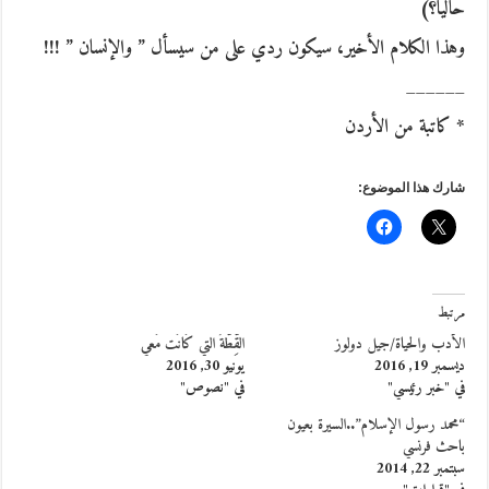
حاليا؟)
وهذا الكلام الأخير، سيكون ردي على من سيسأل ” والإنسان ” !!!
______
* كاتبة من الأردن
شارك هذا الموضوع:
مرتبط
الأدب والحياة/جيل دولوز
القِّطَّةُ التي كَانَت مَعي
ديسمبر 19, 2016
يونيو 30, 2016
في "خبر رئيسي"
في "نصوص"
“محمد رسول الإسلام”..السيرة بعيون
باحث فرنسي
سبتمبر 22, 2014