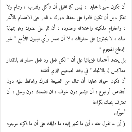
أن تكون حيوانا محايدا ، ليس كما تتخيل أن تأكل وتشرب ، وتنام ولا
تفكر ، بل أن تكون قادرا على حفظ دورك ، قادرا على الاهتمام بالآخر
، واحترام ملكيته واختلافه وحدوده ، أن تمر على عدوك وهو بمهابة
منك ، لا يجترئ على حقوقك ، لا أن تعمل برأي نابليون اللأمع ” خير
الدفاع الهجوم “
بل يعتمد أعتمادا فيزيائيا على أن ” لكل فعل رد فعل مساو له بالمقدار
معاكس له بالاتجاه ” في وقته الصحيح الذي أتقنته
أن تكون حيوانا محايدا أن تنال من الطبيعة قدرك وتحافظ عليه دون
أنتقاص أو تبرع ، أن تبتسم دون خوف ، ان تضحك دون وجل ، أن
تعترف بحبك بكرامة
أخيرًا..
( أين ما تقول عنه ، أين ما تشير إليه، ما دليلك على أن ما ذكرته موجود