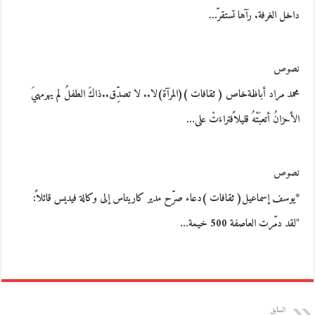
داخل الغرفة. رآها تستقرّ…
نصوص
محمد مراد أباظةخاص ( ثقافات )(المرآة)لا.. لا تصدِّق..ذاكَ الطفلُ لم يهرمهيَ
الأحزانُ أتعبَتْهُ قليلاًفتراءَتْ على…
نصوص
*يوسف إسماعيل( ثقافات )دعاء صرّح مدير كاريتاس إلى وكالة فيديس قائلاً:
"لقد دمّرت العاصفة 500 خيمة…
السابق