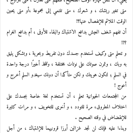
يعني، أن تتقن مهارة الوقت الصحيح، فتفهم متى تغازل ، متى تتزاوج ،
متى تغير ريشك ، و شعرك ، متى تنتمي إلى مجموعة ،أو متى يحين
الوقت الملائم للإنفصال عنها؟!
أن تفهم شغف العيش بدافع الاشتباك والبقاء للأوفى ، أم بدافع الغرام
؟!!
و تتعلم متى وكيف تستخدم جسدك دون تفريط وبحرية ، وبشكل يليق
به وبك ، وتمرن صوتك على نوتات مختلفة ، وتتخذ أخيرًا درجة واحدة
في السلم ؛ لتكون هويتك و تكن متأكدا أن دونك سيغدو السلم أعرج و
أعوج !
من المجتمعات الحيوانية تعلم ، أن تستخدم لغة خاصة بجسدك على
اختلاف المطروق، مرة للتودد ، و أخرى للتخويف ، و مرات كثيرة
للإنقضاض في وقته الصحيح .
وبناءا عليه فإنك لن تجد غزالين أبرزا قرونيهما للإشتباك ، من أجل