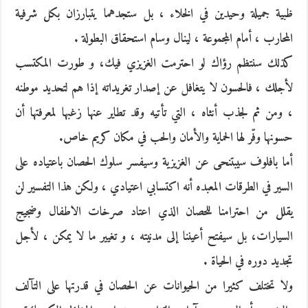
ظبية جميلة وحيدين في الخلاء ، بل ستجدهما يتبارزان بكل شرفية
المحارب ، أمام المجموعة ، لينال وسام استحقاق البطولة .
كذلك سنتظم رؤاك لو احترمت الغزيزي فيك، و طورت المكتسب
لأجلك ، فالحسون لا يتغافل عن إصدار تغريداته إذا هم لتحديد موطنه
، ومن ثم لجذب أنثاه ، التي تأتيه وقد تطاير عنها زغبها لمعرفتها أن
حسونها وفّر لها الحماية والأمان والحب في مكان كريم خاص.
أما بافلوف سيبتنحى عن الغزيزية وسيفسر سلوك الحصان باعتياده على
السير في الطرقات المعبده أنه اكتسابي اعتيادي ، ولكن هذا التفسير لن
يقلل من احترامنا للحصان الذي اعتاد صرخات الاطفال وضجيج
السيارات، بل سيفتح أعيننا إلى مدنيته ، و تغيير ما لا يمكن ، لأجل
تجديد دوره في الحياة .
ولا تختلف كثيرا من الحيوانات عن الحصان في قدرتها على التآلف