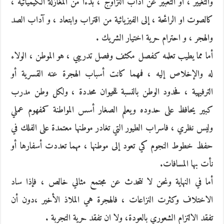
والتغيير ، أو التعبير عن آداب التزاوج ، بدءا من المغازلة الكيميائية ،
كالصوت او الرائحة ، إلى الفيزيائية من اقتراب وابتعاد ، و آداب الصد
والهجر ، و احترام حرية اختيار الشريك .
أما مما يطيب تعلمه كفصل مكثف وفصل تدريبي ، هو الموطن ، الولاء
له والإخلاص إليه ، فمهما كانت أسباب الهجرة عنه القسرية أو
الترفيهية ، فحدود الوطن بالنسبة للحيوان محددة ، ولكل وطن مدرب
كبير يحافظ على حدوده ويعلم الصغار أسس المواطنة كمفهوم عملي
وليس نظري ، فاسراب الطيور التي تغادر موطنها معتمدة على الفلك في
حفظ خطوط النجوم كي تعود إلى موطنها ، مهما تعددت أسفارها أو
نأت بها المسافات.
أما في النهاية ونحن لا نتحدث عن مجتمع مثالي خالص ، فإذا ساد
الاختلاف وكثرت النزاعات ، فالهجرة هي الملاذ الأخير ،دون أن
تفقد الالتزام الشعوري بالعودة، ولا ان تفقد حرية التجربة .